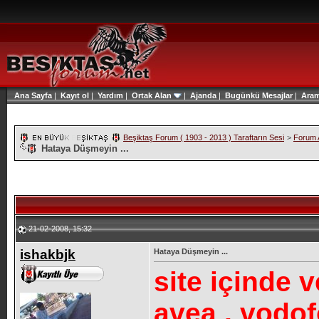
Ana Sayfa
|
Kayıt ol
|
Yardım
|
Ortak Alan
|
Ajanda
|
Bugünkü Mesajlar
|
Ara
Beşiktaş Forum ( 1903 - 2013 ) Taraftarın Sesi
>
Forum A
Hataya Düşmeyin ...
21-02-2008, 15:32
ishakbjk
Hataya Düşmeyin ...
site içinde v
avea , vodof