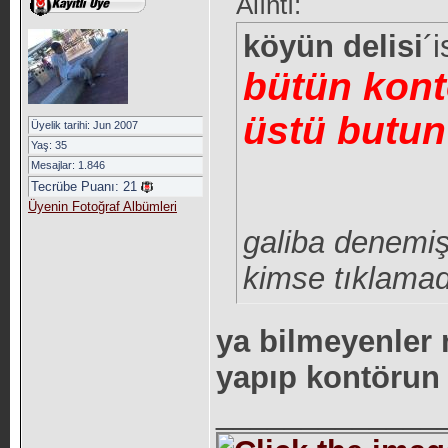
Alıntı:
köyün delisi
´
bütün kontö
üstü butun 
Üyelik tarihi: Jun 2007
Yaş: 35
Mesajlar: 1.846
Tecrübe Puanı:
21
Üyenin Fotoğraf Albümleri
galiba denemiş
kimse tıklamad
ya bilmeyenler
yapıp kontörun
_____________