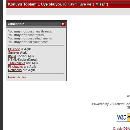
Konuyu Toplam 1 Üye okuyor.
(0 Kayıtlı üye ve 1 Misafir)
Yetkileriniz
You
may not
post new threads
You
may not
post replies
You
may not
post attachments
You
may not
edit your posts
BB code
is
Açık
Smileler
Açık
[IMG]
Kodları
Açık
HTML-Kodları
Kapalı
Trackbacks
are
Açık
Pingbacks
are
Açık
Refbacks
are
Açık
Forum Rules
Tür
Powered by vBulletin® Copy
S
Oracle DBA