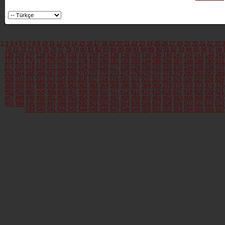
1
2
3
4
5
6
7
8
9
10
11
12
13
14
15
16
17
18
19
20
21
22
23
24
25
26
27
28
29
30
31
32
33
3
70
71
72
73
74
75
76
77
78
79
80
81
82
83
84
85
86
87
88
89
90
91
92
93
94
95
96
97
98
125
126
127
128
129
130
131
132
133
134
135
136
137
138
139
140
141
142
143
144
145
171
172
173
174
175
176
177
178
179
180
181
182
183
184
185
186
187
188
189
190
191
217
218
219
220
221
222
223
224
225
226
227
228
229
230
231
232
233
234
235
236
237
263
264
265
266
267
268
269
270
271
272
273
274
275
276
277
278
279
280
281
282
283
309
310
311
312
313
314
315
316
317
318
319
320
321
322
323
324
325
326
327
328
329
355
356
357
358
359
360
361
362
363
364
365
366
367
368
369
370
371
372
373
374
375
401
402
403
404
405
406
407
408
409
410
411
412
413
414
415
416
417
418
419
420
421
447
448
449
450
451
452
453
454
455
456
457
458
459
460
461
462
463
464
465
466
467
493
494
495
496
497
498
499
500
501
502
503
504
505
506
507
508
509
510
511
512
513
539
540
541
542
543
544
545
546
547
548
549
550
551
552
553
554
555
556
557