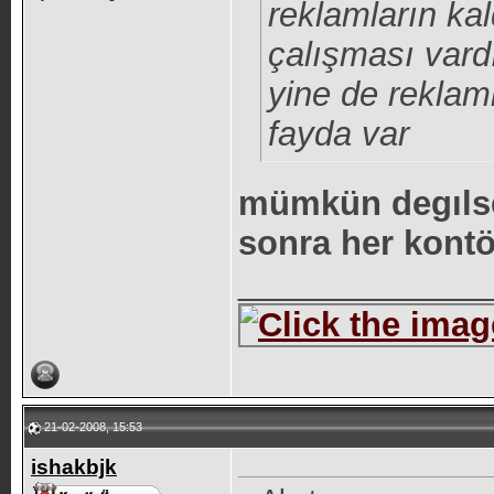
reklamların kald
çalışması vard
yine de rekla
fayda var
mümkün degılse
sonra her kont
_____________
21-02-2008, 15:53
ishakbjk