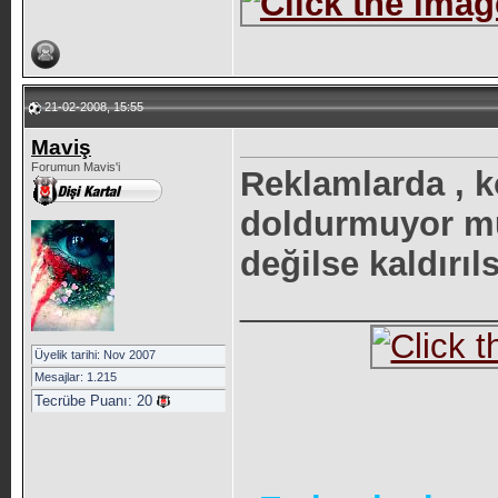
21-02-2008, 15:55
Maviş
Forumun Mavis'i
Reklamlarda , ko
doldurmuyor mu
değilse kaldırıl
_____________
Üyelik tarihi: Nov 2007
Mesajlar: 1.215
Tecrübe Puanı:
20