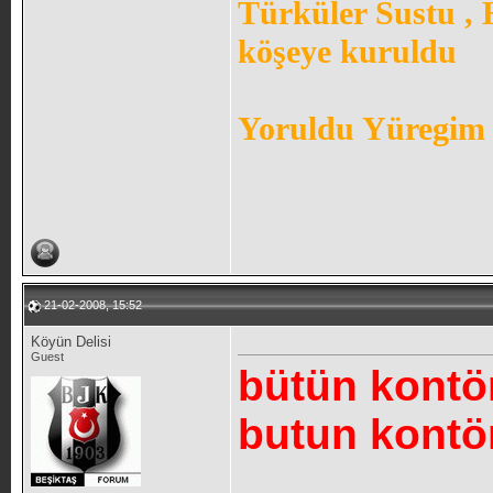
Türküler Sustu ,
köşeye kuruldu
Yoruldu Yüregim 
21-02-2008, 15:52
Köyün Delisi
Guest
bütün kontör
butun kontörl