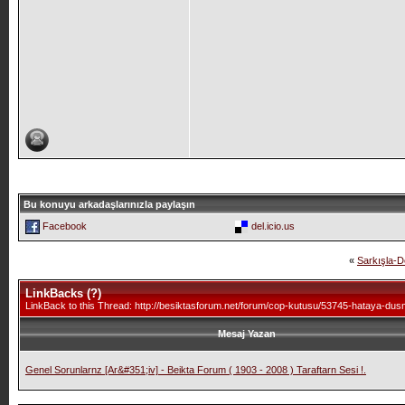
Bu konuyu arkadaşlarınızla paylaşın
Facebook
del.icio.us
«
Sarkışla-
LinkBacks (
?
)
LinkBack to this Thread: http://besiktasforum.net/forum/cop-kutusu/53745-hataya-dus
Mesaj Yazan
Genel Sorunlarnz [Ar&#351;iv] - Beikta Forum ( 1903 - 2008 ) Taraftarn Sesi !.