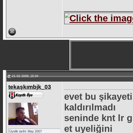
_____________
21-02-2008, 15:34
tekaşkımbjk_03
evet bu şikayet
kaldırılmadı
seninde knt lr g
et uyeliğini
Üyelik tarihi: May 2007