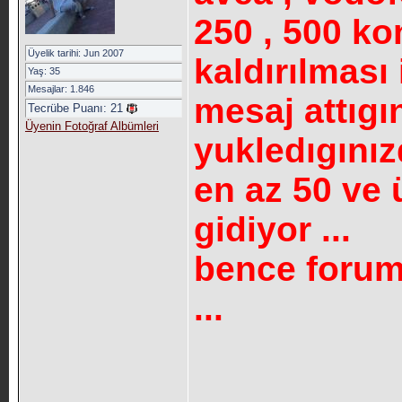
250 , 500 ko
Üyelik tarihi: Jun 2007
kaldırılması
Yaş: 35
Mesajlar: 1.846
mesaj attıgı
Tecrübe Puanı:
21
Üyenin Fotoğraf Albümleri
yukledıgınız
en az 50 ve 
gidiyor ...
bence forum
...