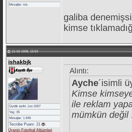
Mesajlar: n/a
galiba denemişs
kimse tıklamadığ
21-02-2008, 15:53
ishakbjk
Alıntı:
Ayche
´isimli 
Kimse kimseye 
ile reklam yap
Üyelik tarihi: Jun 2007
mümkün değil .
Yaş: 35
Mesajlar: 1.846
Tecrübe Puanı:
21
Üyenin Fotoğraf Albümleri