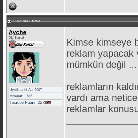
21-02-2008, 15:50
Ayche
Dişi Kartal
Kimse kimseye be
reklam yapacak 
mümkün değil ...
reklamların kaldır
Üyelik tarihi: Apr 2007
vardı ama netice
Mesajlar: 1.845
Tecrübe Puanı:
22
reklamlar konus
_____________