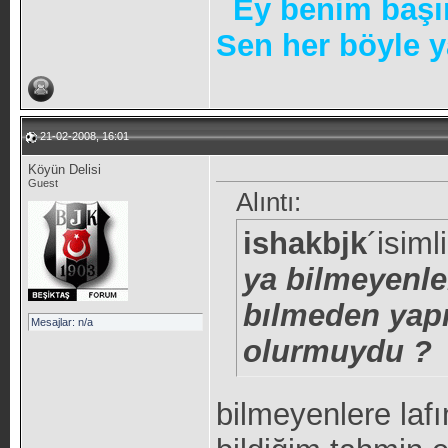
Ey benim başı
Sen her böyle y
21-02-2008, 16:01
Köyün Delisi
Guest
Alıntı:
ishakbjk
´isiml
ya bilmeyenl
bılmeden yapı
Mesajlar: n/a
olurmuydu ?
bilmeyenlere la