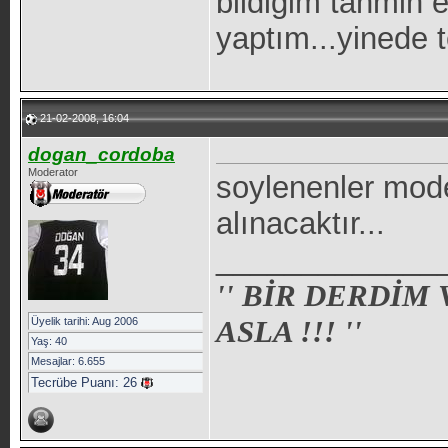
bildiğim tahmin e
yaptım...yinede t
21-02-2008, 16:04
dogan_cordoba
Moderator
soylenenler mode
alınacaktır...
_____________
'' BİR DERDİM
ASLA !!! ''
Üyelik tarihi: Aug 2006
Yaş: 40
Mesajlar: 6.655
Tecrübe Puanı:
26