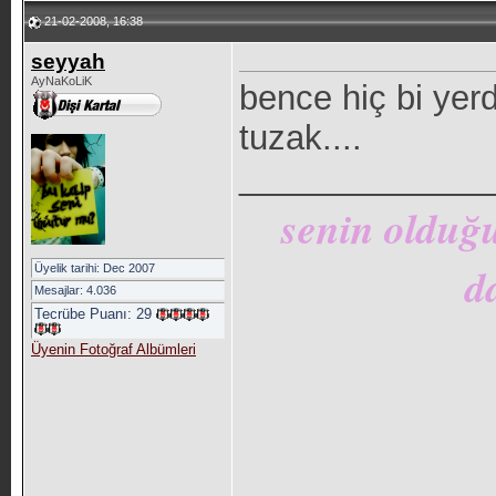
21-02-2008, 16:38
seyyah
AyNaKoLiK
bence hiç bi yerd
tuzak....
_____________
senin olduğu
d
Üyelik tarihi: Dec 2007
Mesajlar: 4.036
Tecrübe Puanı:
29
Üyenin Fotoğraf Albümleri