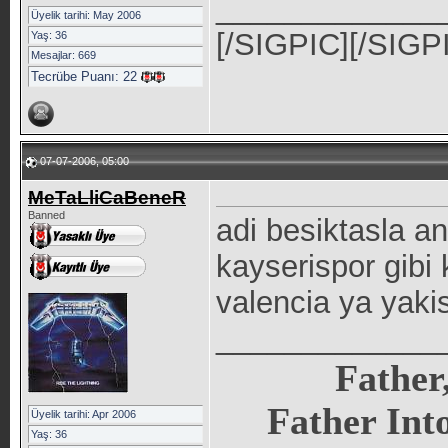
_____________
Üyelik tarihi: May 2006
[/SIGPIC][/SIGP
Yaş: 36
Mesajlar: 669
Tecrübe Puanı:
22
07-07-2006, 05:00
MeTaLliCaBeneR
Banned
adi besiktasla an
kayserispor gibi
valencia ya yaki
_____________
Father,
Father In
Üyelik tarihi: Apr 2006
Yaş: 36