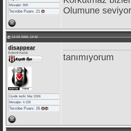
Mesajlar: 800
Olumune seviyo
Tecrübe Puanı:
21
13-03-2006, 13:42
disappear
Kıdemli Kartal
tanımıyorum
Üyelik tarihi: Mar 2006
Mesajlar: 4.158
Tecrübe Puanı:
26