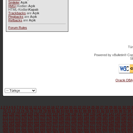
Smileler
Açık
[IMG]
Kodları
Açık
HTML-Kodları
Kapalı
Trackbacks
are
Açık
Pingbacks
are
Açık
Refbacks
are
Açık
Forum Rules
Tür
Powered by vBulletin® Copy
S
Oracle DBA
1
2
3
4
5
6
7
8
9
10
11
12
13
14
15
16
17
18
19
20
21
22
23
24
25
26
27
28
29
30
31
32
33
3
70
71
72
73
74
75
76
77
78
79
80
81
82
83
84
85
86
87
88
89
90
91
92
93
94
95
96
97
98
125
126
127
128
129
130
131
132
133
134
135
136
137
138
139
140
141
142
143
144
145
171
172
173
174
175
176
177
178
179
180
181
182
183
184
185
186
187
188
189
190
191
217
218
219
220
221
222
223
224
225
226
227
228
229
230
231
232
233
234
235
236
237
263
264
265
266
267
268
269
270
271
272
273
274
275
276
277
278
279
280
281
282
283
309
310
311
312
313
314
315
316
317
318
319
320
321
322
323
324
325
326
327
328
329
355
356
357
358
359
360
361
362
363
364
365
366
367
368
369
370
371
372
373
374
375