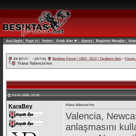
Ana Sayfa
|
Kayıt ol
|
Yardım
|
Ortak Alan
|
Ajanda
|
Bugünkü Mesajlar
|
Ara
Beşiktaş Forum ( 1903 - 2013 ) Taraftarın Sesi
>
Forum A
Viana Valencia'nın
13-03-2006, 10:39
KaraBey
Viana Valencia'nın
Valencia, Newcas
anlaşmasını kulla