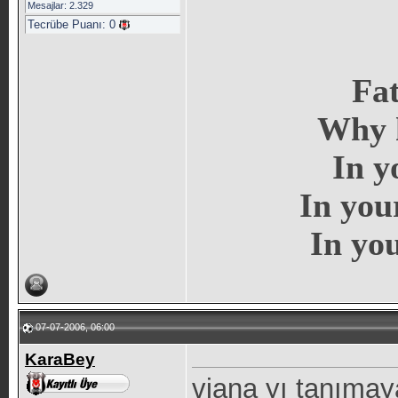
Mesajlar: 2.329
Tecrübe Puanı:
0
Fat
Why h
In y
In you
In you
07-07-2006, 06:00
KaraBey
viana yı tanımay