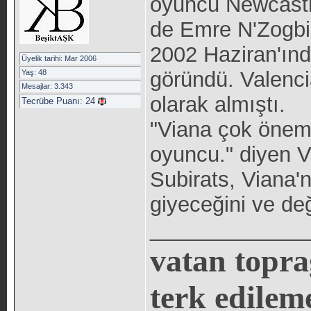
oyuncu Newcastle
de Emre N'Zogbia
2002 Haziran'ınd
Üyelik tarihi: Mar 2006
göründü. Valenci
Yaş: 48
Mesajlar: 3.343
olarak almıştı.
Tecrübe Puanı:
24
"Viana çok önemli
oyuncu." diyen Va
Subirats, Viana'
giyeceğini ve değ
_____________
vatan topra
terk edilem