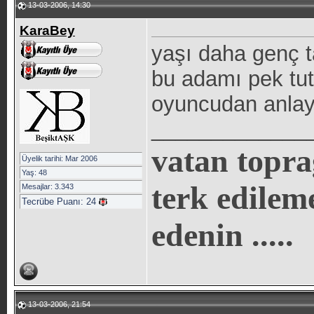
13-03-2006, 14:30
KaraBey
yaşı daha genç 
bu adamı pek tut
oyuncudan anlaya
_____________
vatan topra
Üyelik tarihi: Mar 2006
Yaş: 48
terk edilem
Mesajlar: 3.343
Tecrübe Puanı:
24
edenin .....
13-03-2006, 21:54