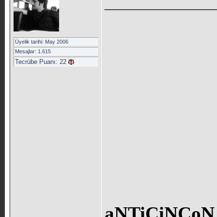
_____________
Üyelik tarihi: May 2006
Mesajlar: 1.615
Tecrübe Puanı:
22
aNTiCiNCoN 