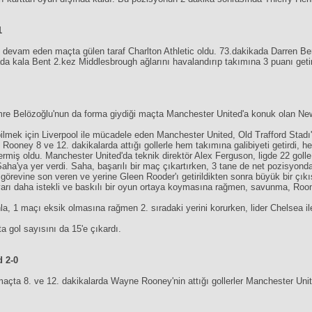
1
devam eden maçta gülen taraf Charlton Athletic oldu. 73.dakikada Darren Be
kada kala Bent 2.kez Middlesbrough ağlarını havalandırıp takımına 3 puanı getir
 Emre Belözoğlu'nun da forma giydiği maçta Manchester United'a konuk olan Ne
labilmek için Liverpool ile mücadele eden Manchester United, Old Trafford Sta
 Rooney 8 ve 12. dakikalarda attığı gollerle hem takımına galibiyeti getirdi, 
rmiş oldu. Manchester United'da teknik direktör Alex Ferguson, ligde 22 goll
aha'ya yer verdi. Saha, başarılı bir maç çıkartırken, 3 tane de net pozisyon
örevine son veren ve yerine Gleen Rooder'ı getirildikten sonra büyük bir çık
yarı daha istekli ve baskılı bir oyun ortaya koymasına rağmen, savunma, Rooney
, 1 maçı eksik olmasına rağmen 2. sıradaki yerini korurken, lider Chelsea ile
 gol sayısını da 15'e çıkardı.
d 2-0
açta 8. ve 12. dakikalarda Wayne Rooney'nin attığı gollerler Manchester Unit