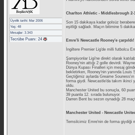
Charlton Athletic - Middlesbrough 2-
Üyelik tarihi: Mar 2006
Son 15 dakikaya kadar golsüz berabere 
eşitliği sağladı. Maçın bitimine 5 daki
Yaş: 48
Mesajlar: 3.343
Tecrübe Puanı:
24
Emre'li Newcastle Rooney'e çarpıldı!
İngiltere Premier Lig'de milli futbolcu
Şampiyonlar Ligi'ne direkt olarak katı
Rooney'nin attığı 2 golle devirdi. Wayne
Dünya Kupası Finalleri için mesaj gönde
bekletirken, Rooney'nin yanında Louis S
Geçtiğimiz aylarda Greame Souness'ın g
forma giydi. Newcastle'da takım ikinci 
oldu.
Manchester United bu sonuçla, 60 puanla
39 puanla 12. sırada bulunuyor.
Darren Bent bu sezon oynadığı 28 maçta
Manchester United - Newcastle Unite
Temsilcimiz Emre'nin de forma giydiği m