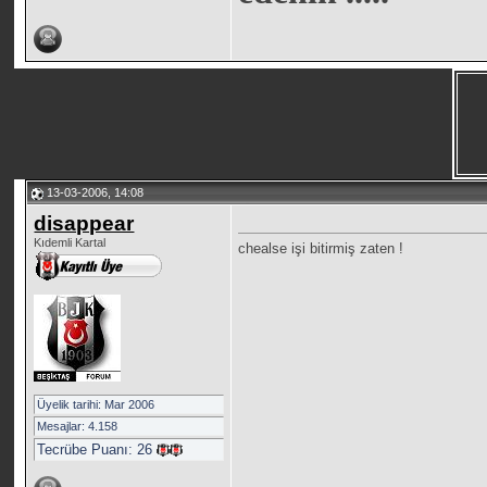
13-03-2006, 14:08
disappear
Kıdemli Kartal
chealse işi bitirmiş zaten !
Üyelik tarihi: Mar 2006
Mesajlar: 4.158
Tecrübe Puanı:
26