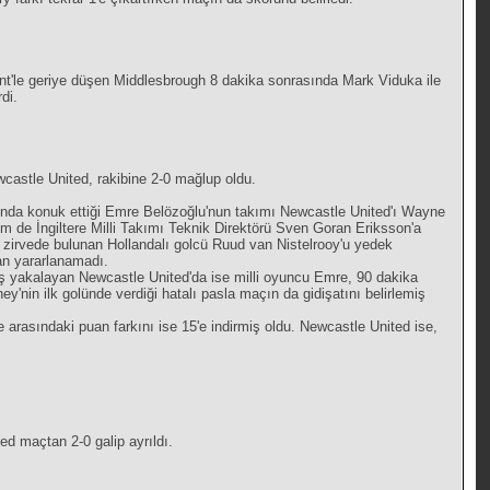
nt'le geriye düşen Middlesbrough 8 dakika sonrasında Mark Viduka ile
di.
wcastle United, rakibine 2-0 mağlup oldu.
dı'nda konuk ettiği Emre Belözoğlu'nun takımı Newcastle United'ı Wayne
hem de İngiltere Milli Takımı Teknik Direktörü Sven Goran Eriksson'a
e zirvede bulunan Hollandalı golcü Ruud van Nistelrooy'u yedek
dan yararlanamadı.
ış yakalayan Newcastle United'da ise milli oyuncu Emre, 90 dakika
'nin ilk golünde verdiği hatalı pasla maçın da gidişatını belirlemiş
 arasındaki puan farkını ise 15'e indirmiş oldu. Newcastle United ise,
ed maçtan 2-0 galip ayrıldı.