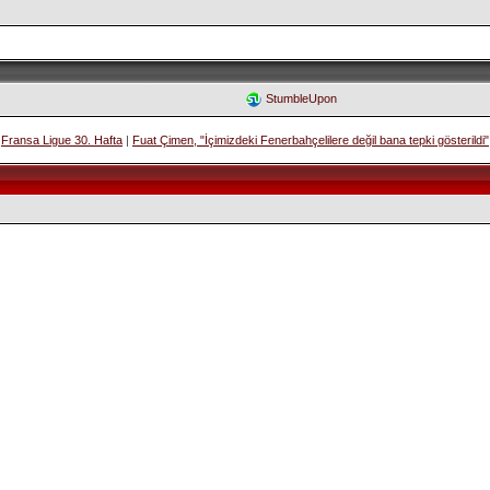
StumbleUpon
Fransa Ligue 30. Hafta
|
Fuat Çimen, "İçimizdeki Fenerbahçelilere değil bana tepki gösterildi"