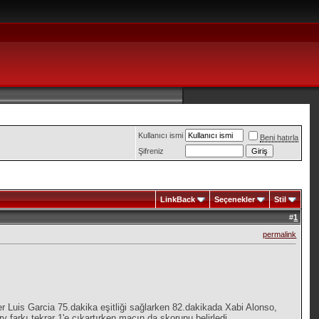
Kullanıcı ismi
Beni hatırla
Şifreniz
LinkBack
Seçenekler
Stil
#
1
permalink
r Luis Garcia 75.dakika eşitliği sağlarken 82.dakikada Xabi Alonso,
 farkı tekrar 1'e çıkartırken maçın da skorunu belirledi.