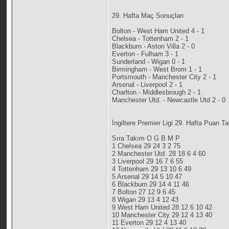
29. Hafta Maç Sonuçları
Bolton - West Ham United 4 - 1
Chelsea - Tottenham 2 - 1
Blackburn - Aston Villa 2 - 0
Everton - Fulham 3 - 1
Sunderland - Wigan 0 - 1
Birmingham - West Brom 1 - 1
Portsmouth - Manchester City 2 - 1
Arsenal - Liverpool 2 - 1
Charlton - Middlesbrough 2 - 1
Manchester Utd. - Newcastle Utd 2 - 0
İngiltere Premier Ligi 29. Hafta Puan T
Sıra Takım O G B M P
1 Chelsea 29 24 3 2 75
2 Manchester Utd. 28 18 6 4 60
3 Liverpool 29 16 7 6 55
4 Tottenham 29 13 10 6 49
5 Arsenal 29 14 5 10 47
6 Blackburn 29 14 4 11 46
7 Bolton 27 12 9 6 45
8 Wigan 29 13 4 12 43
9 West Ham United 28 12 6 10 42
10 Manchester City 29 12 4 13 40
11 Everton 29 12 4 13 40