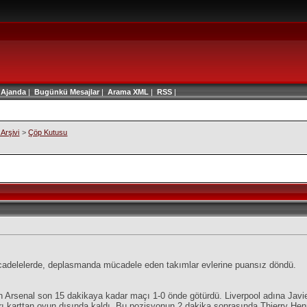
|
Ajanda
|
Bugünkü Mesajlar
|
Arama
XML
|
RSS
|
Arşivi
>
Çöp Kutusu
cadelelerde, deplasmanda mücadele eden takımlar evlerine puansız döndü.
n Arsenal son 15 dakikaya kadar maçı 1-0 önde götürdü. Liverpool adına Javie
arı karttan oyun dışında kaldı. Bu pozisyonun 2 dakika sonrasında Thierry Henry