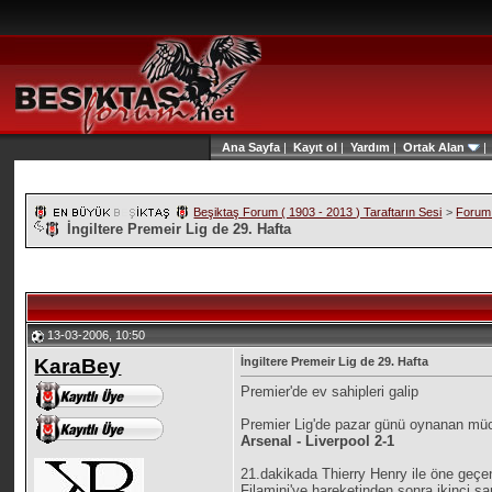
Ana Sayfa
|
Kayıt ol
|
Yardım
|
Ortak Alan
Beşiktaş Forum ( 1903 - 2013 ) Taraftarın Sesi
>
Forum 
İngiltere Premeir Lig de 29. Hafta
13-03-2006, 10:50
KaraBey
İngiltere Premeir Lig de 29. Hafta
Premier'de ev sahipleri galip
Premier Lig'de pazar günü oynanan mü
Arsenal - Liverpool 2-1
21.dakikada Thierry Henry ile öne geçe
Filamini'ye hareketinden sonra ikinci s