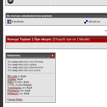
Bu konuyu arkadaşlarınızla paylaşın
Facebook
del.icio.us
«
Konuyu Toplam 1 Üye okuyor.
(0 Kayıtlı üye ve 1 Misafir)
Yetkileriniz
You
may not
post new threads
You
may not
post replies
You
may not
post attachments
You
may not
edit your posts
BB code
is
Açık
Smileler
Açık
[IMG]
Kodları
Açık
HTML-Kodları
Kapalı
Trackbacks
are
Açık
Pingbacks
are
Açık
Refbacks
are
Açık
Forum Rules