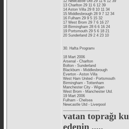
12 Newcastle Utd 29 11 6 12 39
13 Charlton 29 11 6 12 39
14 Aston Villa 29 8 10 11 34
15 Middlesbrough 28 9 7 12 34
16 Fulham 29 9 5 15 32
17 West Brom 29 7 6 16 27
18 Birmingham 28 6 6 16 24
19 Portsmouth 29 5 6 18 21
20 Sunderland 29 2 4 23 10
30. Hafta Programı
18 Mart 2006
Arsenal - Charlton
Bolton - Sunderland
Blackburn - Middlesbrough
Everton - Aston Villa
West Ham United - Portsmouth
Birmingham - Tottenham
Manchester City - Wigan
West Brom - Manchester Utd.
19 Mart 2006
Fulham - Chelsea
Newcastle Utd - Liverpool
__________________
vatan toprağı ku
edenin .....