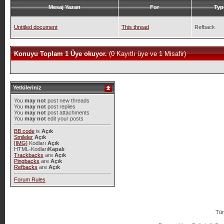
Mesaj Yazan
For
Typ
Untitled document
This thread
Refback
Konuyu Toplam 1 Üye okuyor.
(0 Kayıtlı üye ve 1 Misafir)
Yetkileriniz
You
may not
post new threads
You
may not
post replies
You
may not
post attachments
You
may not
edit your posts
BB code
is
Açık
Smileler
Açık
[IMG]
Kodları
Açık
HTML-Kodları
Kapalı
Trackbacks
are
Açık
Pingbacks
are
Açık
Refbacks
are
Açık
Forum Rules
Tür