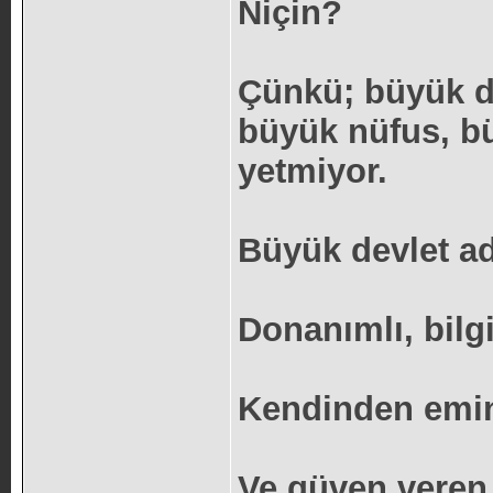
Niçin?
Çünkü; büyük de
büyük nüfus, bü
yetmiyor.
Büyük devlet ad
Donanımlı, bilgil
Kendinden emin
Ve güven veren.