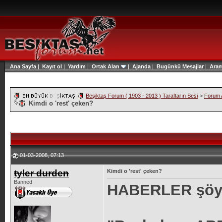
Ana Sayfa
|
Kayıt ol
|
Yardım
|
Ortak Alan
|
Ajanda
|
Bugünkü Mesajlar
|
Ara
Beşiktaş Forum ( 1903 - 2013 ) Taraftarın Sesi
>
Forum A
Kimdi o 'rest' çeken?
01-03-2008, 07:13
tyler durden
Kimdi o 'rest' çeken?
Banned
HABERLER şöyl