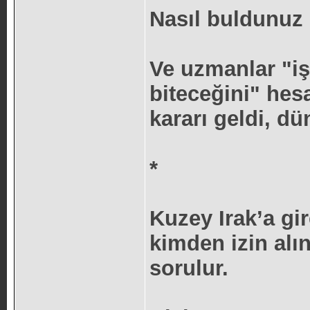
Nasıl buldunuz 
Ve uzmanlar "iş
biteceğini" hes
kararı geldi, dü
*
Kuzey Irak’a gi
kimden izin alı
sorulur.