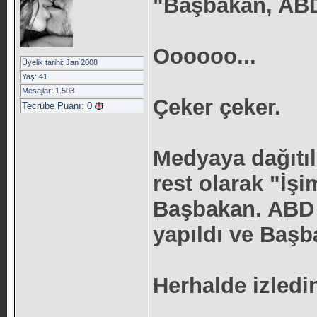
"Başbakan, ABD’
Oooooo...
Üyelik tarihi: Jan 2008
Yaş: 41
Mesajlar: 1.503
Çeker çeker.
Tecrübe Puanı:
0
Medyaya dağıtı
rest olarak "İşi
Başbakan. ABD "
yapıldı ve Başba
Herhalde izledin