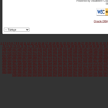
Powered by vBulletin® Copy
S
Oracle DBA
1
2
3
4
5
6
7
8
9
10
11
12
13
14
15
16
17
18
19
20
21
22
23
24
25
26
27
28
29
30
31
32
33
3
70
71
72
73
74
75
76
77
78
79
80
81
82
83
84
85
86
87
88
89
90
91
92
93
94
95
96
97
98
125
126
127
128
129
130
131
132
133
134
135
136
137
138
139
140
141
142
143
144
145
171
172
173
174
175
176
177
178
179
180
181
182
183
184
185
186
187
188
189
190
191
217
218
219
220
221
222
223
224
225
226
227
228
229
230
231
232
233
234
235
236
237
263
264
265
266
267
268
269
270
271
272
273
274
275
276
277
278
279
280
281
282
283
309
310
311
312
313
314
315
316
317
318
319
320
321
322
323
324
325
326
327
328
329
355
356
357
358
359
360
361
362
363
364
365
366
367
368
369
370
371
372
373
374
375
401
402
403
404
405
406
407
408
409
410
411
412
413
414
415
416
417
418
419
420
421
447
448
449
450
451
452
453
454
455
456
457
458
459
460
461
462
463
464
465
466
467
493
494
495
496
497
498
499
500
501
502
503
504
505
506
507
508
509
510
511
512
513
539
540
541
542
543
544
545
546
547
548
549
550
551
552
553
554
555
556
557