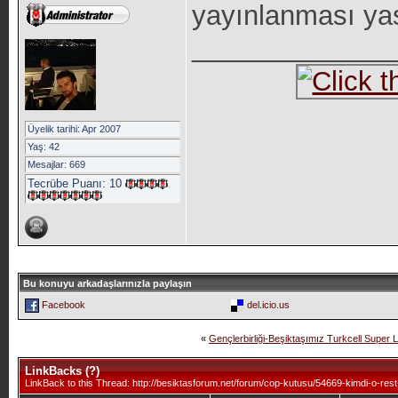
yayınlanması yas
_____________
Üyelik tarihi: Apr 2007
Yaş: 42
Mesajlar: 669
Tecrübe Puanı:
10
Bu konuyu arkadaşlarınızla paylaşın
Facebook
del.icio.us
«
Gençlerbirliği-Beşiktaşımız Turkcell Super 
LinkBacks (
?
)
LinkBack to this Thread: http://besiktasforum.net/forum/cop-kutusu/54669-kimdi-o-res