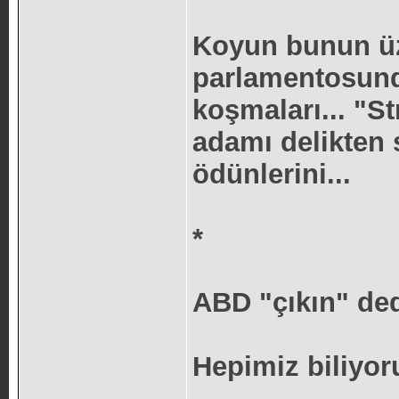
Koyun bunun üz
parlamentosun
koşmaları... "St
adamı delikten 
ödünlerini...
*
ABD "çıkın" dedi
Hepimiz biliyor