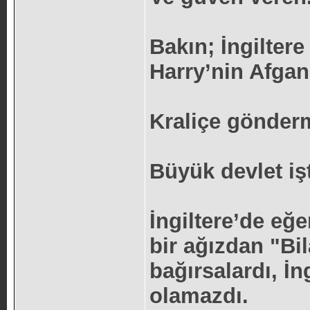
Bakın; İngilter
Harry’nin Afgani
Kraliçe gönder
Büyük devlet iş
İngiltere’de eğ
bir ağızdan "Bil
bağırsalardı, İn
olamazdı.