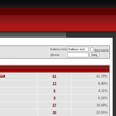
Kullanıcı ismi
Beni hatırla
Şifreniz
61
41,78%
13
8,90%
6
4,11%
9
6,16%
27
18,49%
30
20,55%