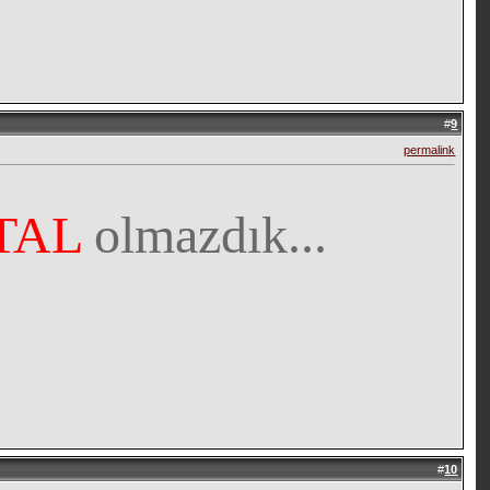
#
9
permalink
TAL
olmazdık...
#
10