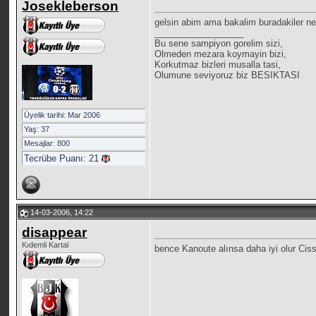
Josekleberson
gelsin abim ama bakalim buradakiler ne 
__________________
Bu sene sampiyon gorelim sizi,
Olmeden mezara koymayin bizi,
Korkutmaz bizleri musalla tasi,
Olumune seviyoruz biz BESIKTASI
Üyelik tarihi: Mar 2006
Yaş: 37
Mesajlar: 800
Tecrübe Puanı:
21
14-03-2006, 14:22
disappear
Kıdemli Kartal
bence Kanoute alınsa daha iyi olur Cis