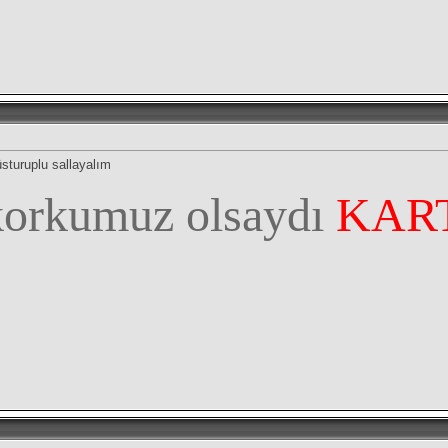
üsturuplu sallayalım
korkumuz olsaydı
KAR