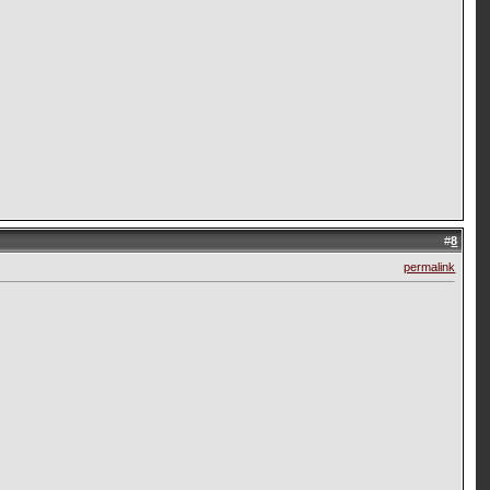
#
8
permalink