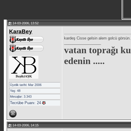
14-03-2006, 13:52
KaraBey
kardeş Cisse gelsin alem golcü görsün.
__________________
vatan toprağı ku
edenin .....
Üyelik tarihi: Mar 2006
Yaş: 48
Mesajlar: 3.343
Tecrübe Puanı:
24
14-03-2006, 14:15