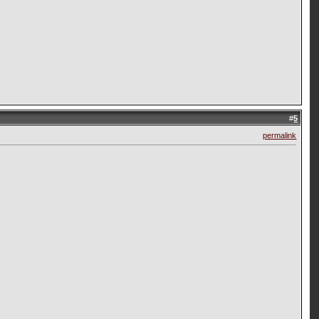
#
5
permalink
,