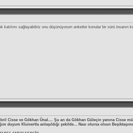
 katılımı sağlayabiliriz onu düşünüyorum anketler konular bir sürü insanın 
Djibril Cisse ve Gökhan Ünal.... Şu an da Gökhan Güleçin yanına Cisse m
ğım duyum Kluivertla anlaşıldığı şekilde... Nası olursa olsun Beşiktaşımız