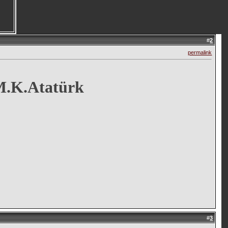
#
2
permalink
 M.K.Atatürk
#
3