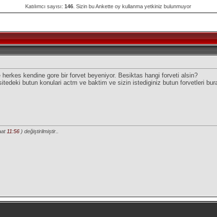
Katılımcı sayısı:
146
. Sizin bu Ankette oy kullanma yetkiniz bulunmuyor
herkes kendine gore bir forvet beyeniyor. Besiktas hangi forveti alsin?
sitedeki butun konulari actm ve baktim ve sizin istediginiz butun forvetleri
aat
11:56
) değiştirilmiştir..