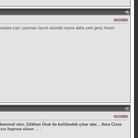
#
6
permalink
konulara yazı yazması lazım aslında neyse daha yeni gerçi forum
#
7
permalink
ükemmel olur, Gökhan Ünal da kulübedeb çıkar atar... Ama Cisse
ın hayrına olsun . . .