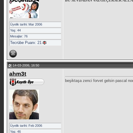
BU SEVDADAN VAZGEÇERSEK ALLAH
Üyelik tarihi: Mar 2006
Yaş: 44
Mesajlar: 76
Tecrübe Puanı:
21
14-03-2006, 16:50
ahm3t
beşiktaşa zenci forvet gelsin pascal no
Üyelik tarihi: Feb 2006
Yaş: 46