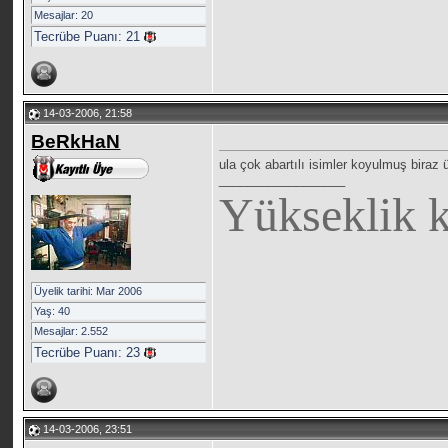
Mesajlar: 20
Tecrübe Puanı:
21
14-03-2006, 21:58
BeRkHaN
ula çok abartılı isimler koyulmuş biraz 
__________________
Yükseklik 
Üyelik tarihi: Mar 2006
Yaş: 40
Mesajlar: 2.552
Tecrübe Puanı:
23
14-03-2006, 23:51