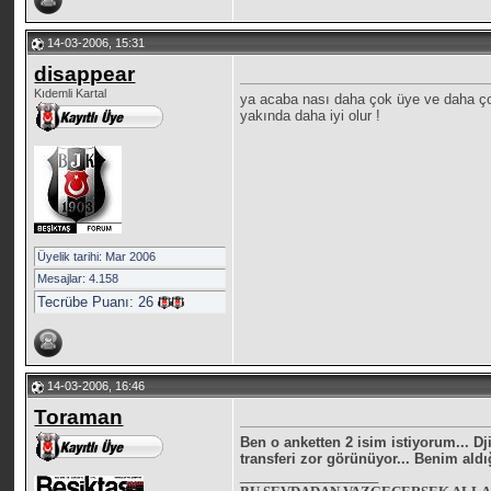
14-03-2006, 15:31
disappear
Kıdemli Kartal
ya acaba nası daha çok üye ve daha çok
yakında daha iyi olur !
Üyelik tarihi: Mar 2006
Mesajlar: 4.158
Tecrübe Puanı:
26
14-03-2006, 16:46
Toraman
Ben o anketten 2 isim istiyorum... 
transferi zor görünüyor... Benim aldı
__________________