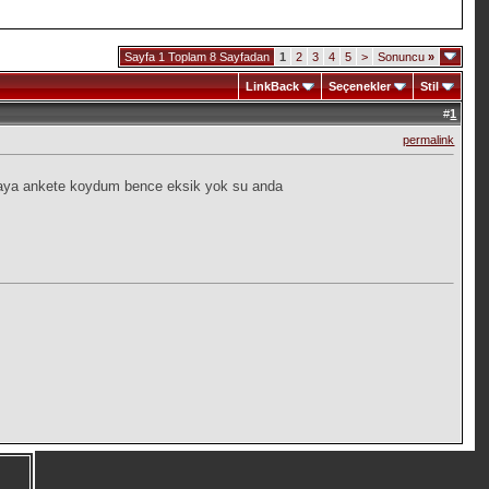
Sayfa 1 Toplam 8 Sayfadan
1
2
3
4
5
>
Sonuncu
»
LinkBack
Seçenekler
Stil
#
1
permalink
 buraya ankete koydum bence eksik yok su anda