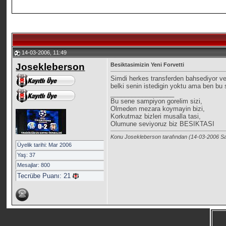
14-03-2006, 11:49
Josekleberson
Besiktasimizin Yeni Forvetti
Simdi herkes transferden bahsediyor ve 
belki senin istedigin yoktu ama ben bu 
__________________
Bu sene sampiyon gorelim sizi,
Olmeden mezara koymayin bizi,
Korkutmaz bizleri musalla tasi,
Olumune seviyoruz biz BESIKTASI
Konu Josekleberson tarafından (14-03-2006 S
Üyelik tarihi: Mar 2006
Yaş: 37
Mesajlar: 800
Tecrübe Puanı:
21