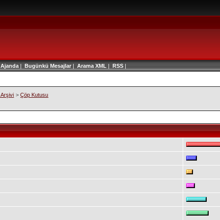
|
Ajanda
|
Bugünkü Mesajlar
|
Arama
XML
|
RSS
|
Arşivi
>
Çöp Kutusu