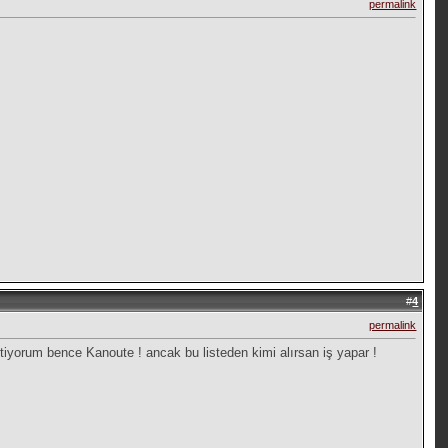
permalink
#
4
permalink
tiyorum bence Kanoute ! ancak bu listeden kimi alırsan iş yapar !