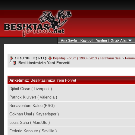
Ana Sayfa
|
Kayıt ol
|
Yardım
|
Ortak Alan
Beşiktaş Forum ( 1903 - 2013 ) Taraftarın Sesi
>
Forum 
Besiktasimizin Yeni Forvetti
Anketimiz
: Besiktasimiza Yeni Forvet
Djibril Cisse ( Liverpool )
Patrick Kluivert ( Valencia )
Bonaventure Kalou (PSG)
Gokhan Unal ( Kayserispor )
Louis Saha ( Man.Utd )
Federic Kanoute ( Sevillia )