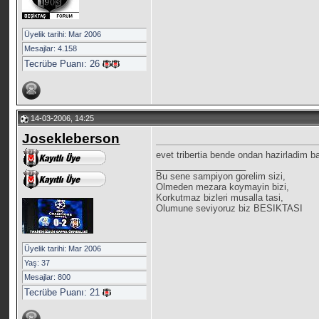
Üyelik tarihi: Mar 2006
Mesajlar: 4.158
Tecrübe Puanı:
26
14-03-2006, 14:25
Josekleberson
evet tribertia bende ondan hazirladim 
__________________
Bu sene sampiyon gorelim sizi,
Olmeden mezara koymayin bizi,
Korkutmaz bizleri musalla tasi,
Olumune seviyoruz biz BESIKTASI
Üyelik tarihi: Mar 2006
Yaş: 37
Mesajlar: 800
Tecrübe Puanı:
21