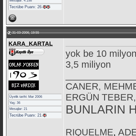
Mesajlar: 4.158
Tecrübe Puanı:
26
31-03-2006, 19:55
KARA_KARTAL
yok be 10 milyo
3,5 miliyon
_____________
CANER, MEHME
ERGÜN TEBER,
Üyelik tarihi: Mar 2006
Yaş: 36
BUNLARIN H
Mesajlar: 21
Tecrübe Puanı:
21
RIQUELME
,
ADE