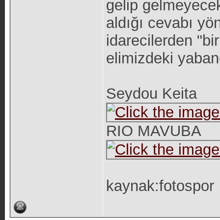
gelip gelmeyecek
aldığı cevabı yö
idarecilerden "bi
elimizdeki yaban
Seydou Keita
RIO MAVUBA
kaynak:fotospor