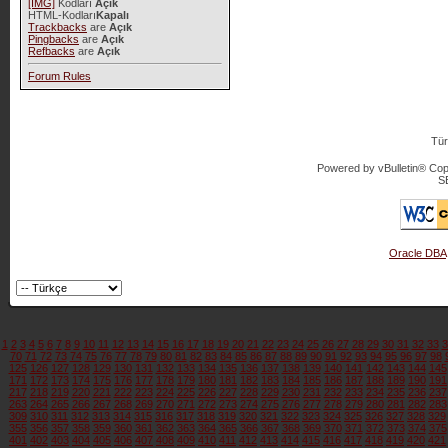
[IMG]
Kodları
Açık
HTML-Kodları
Kapalı
Trackbacks
are
Açık
Pingbacks
are
Açık
Refbacks
are
Açık
Forum Rules
Tür
Powered by vBulletin® Copy
S
Oracle DBA
1
2
3
4
5
6
7
8
9
10
11
12
13
14
15
16
17
18
19
20
21
22
23
24
25
26
27
28
29
30
31
32
33
3
70
71
72
73
74
75
76
77
78
79
80
81
82
83
84
85
86
87
88
89
90
91
92
93
94
95
96
97
98
125
126
127
128
129
130
131
132
133
134
135
136
137
138
139
140
141
142
143
144
145
171
172
173
174
175
176
177
178
179
180
181
182
183
184
185
186
187
188
189
190
191
217
218
219
220
221
222
223
224
225
226
227
228
229
230
231
232
233
234
235
236
237
263
264
265
266
267
268
269
270
271
272
273
274
275
276
277
278
279
280
281
282
283
309
310
311
312
313
314
315
316
317
318
319
320
321
322
323
324
325
326
327
328
329
355
356
357
358
359
360
361
362
363
364
365
366
367
368
369
370
371
372
373
374
375
401
402
403
404
405
406
407
408
409
410
411
412
413
414
415
416
417
418
419
420
421