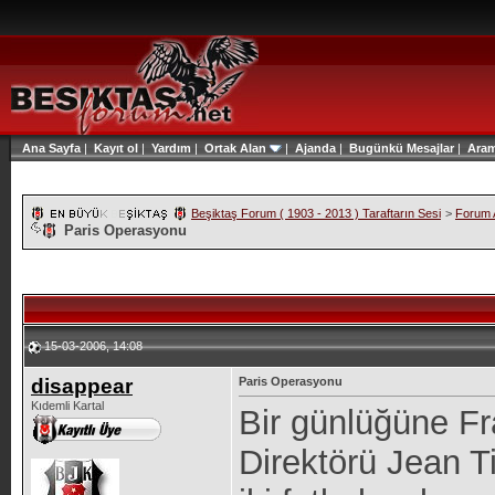
Ana Sayfa
|
Kayıt ol
|
Yardım
|
Ortak Alan
|
Ajanda
|
Bugünkü Mesajlar
|
Ara
Beşiktaş Forum ( 1903 - 2013 ) Taraftarın Sesi
>
Forum A
Paris Operasyonu
15-03-2006, 14:08
disappear
Paris Operasyonu
Kıdemli Kartal
Bir günlüğüne Fr
Direktörü Jean T