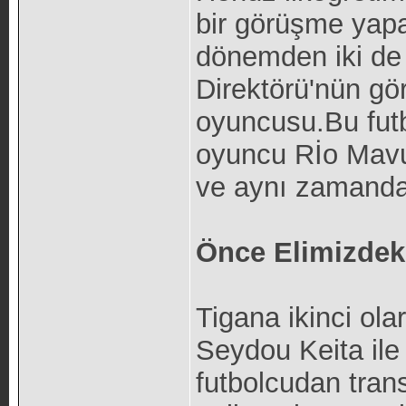
bir görüşme yapa
dönemden iki de 
Direktörü'nün gö
oyuncusu.Bu futb
oyuncu Rİo Mav
ve aynı zamanda 
Önce Elimizdeki
Tigana ikinci ola
Seydou Keita ile
futbolcudan transf