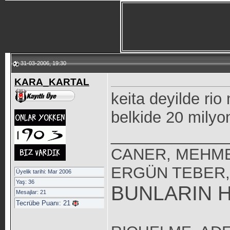
31-03-2006, 19:30
KARA_KARTAL
keita deyilde rio
belkide 20 milyo
_____________
CANER, MEHME
ERGÜN TEBER,
Üyelik tarihi: Mar 2006
Yaş: 36
BUNLARIN H
Mesajlar: 21
Tecrübe Puanı:
21