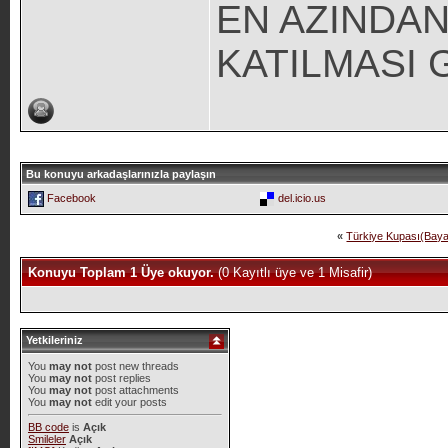
EN AZINDAN
KATILMASI 
Bu konuyu arkadaşlarınızla paylaşın
Facebook
del.icio.us
«
Türkiye Kupası(Baya
Konuyu Toplam 1 Üye okuyor.
(0 Kayıtlı üye ve 1 Misafir)
Yetkileriniz
You
may not
post new threads
You
may not
post replies
You
may not
post attachments
You
may not
edit your posts
BB code
is
Açık
Smileler
Açık