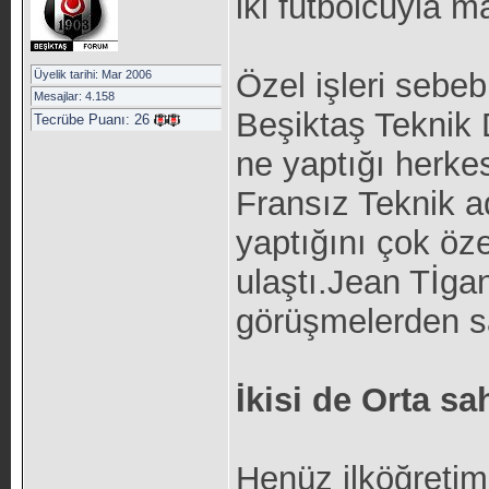
iki futbolcuyla 
Özel işleri sebeb
Üyelik tarihi: Mar 2006
Mesajlar: 4.158
Beşiktaş Teknik 
Tecrübe Puanı:
26
ne yaptığı herkes
Fransız Teknik ad
yaptığını çok öze
ulaştı.Jean Tİga
görüşmelerden sade
İkisi de Orta s
Henüz ilköğretim 