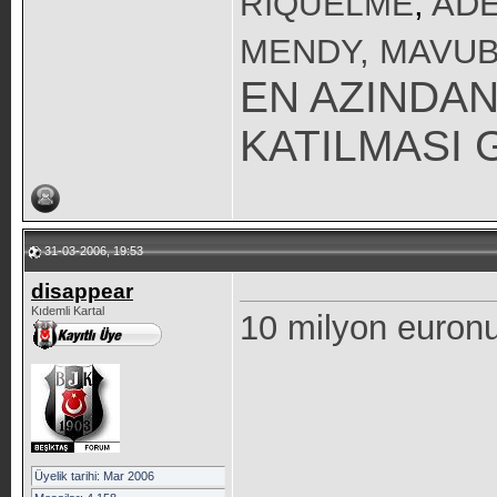
RIQUELME
,
ADE
MENDY, MAVUB
EN AZINDAN
KATILMASI 
31-03-2006, 19:53
disappear
Kıdemli Kartal
10 milyon euronu
Üyelik tarihi: Mar 2006