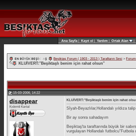
Ana Sayfa
|
Kayıt ol
|
Yardım
|
Ortak Alan
Beşiktaş Forum ( 1903 - 2013 ) Taraftarın Sesi
>
Forum 
KLUİVERT:"Beşiktaşlı benim için rahat olsun"
15-03-2006, 14:22
disappear
KLUİVERT:"Beşiktaşlı benim için rahat ols
Kıdemli Kartal
Sİyah-Beyazlılar,Hollandalı yıldıza tali
Bir ay sonra sahadayım
Beşiktaş'ta taraftarında büyük bir sabır
vurgulayan Hollandalı futbolcu"Futbo