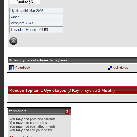
Üyelik tarihi: Mar 2006
Yaş: 48
Mesajlar: 3.343
Tecrübe Puanı:
24
Bu konuyu arkadaşlarınızla paylaşın
Facebook
del.icio.us
Konuyu Toplam 1 Üye okuyor.
(0 Kayıtlı üye ve 1 Misafir)
Yetkileriniz
You
may not
post new threads
You
may not
post replies
You
may not
post attachments
You
may not
edit your posts