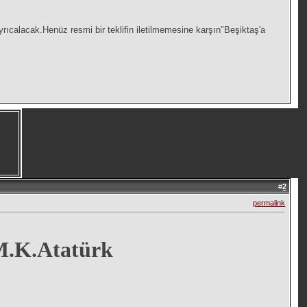
rıcalacak.Henüz resmi bir teklifin iletilmemesine karşın"Beşiktaş'a
#
2
permalink
 M.K.Atatürk