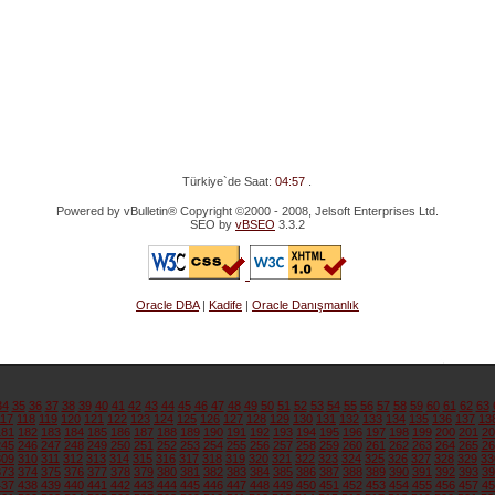
Türkiye`de Saat:
04:57
.
Powered by vBulletin® Copyright ©2000 - 2008, Jelsoft Enterprises Ltd.
SEO by
vBSEO
3.3.2
Oracle DBA
|
Kadife
|
Oracle Danışmanlık
34
35
36
37
38
39
40
41
42
43
44
45
46
47
48
49
50
51
52
53
54
55
56
57
58
59
60
61
62
63
117
118
119
120
121
122
123
124
125
126
127
128
129
130
131
132
133
134
135
136
137
13
181
182
183
184
185
186
187
188
189
190
191
192
193
194
195
196
197
198
199
200
201
20
245
246
247
248
249
250
251
252
253
254
255
256
257
258
259
260
261
262
263
264
265
26
309
310
311
312
313
314
315
316
317
318
319
320
321
322
323
324
325
326
327
328
329
33
373
374
375
376
377
378
379
380
381
382
383
384
385
386
387
388
389
390
391
392
393
39
437
438
439
440
441
442
443
444
445
446
447
448
449
450
451
452
453
454
455
456
457
45