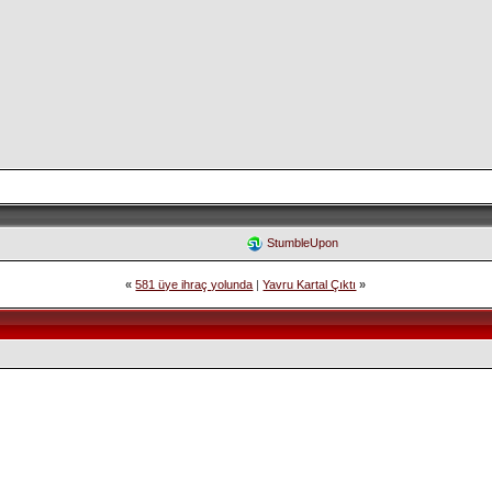
StumbleUpon
«
581 üye ihraç yolunda
|
Yavru Kartal Çıktı
»