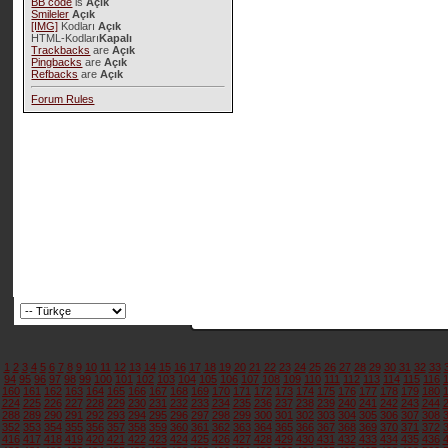
BB code
is
Açık
Smileler
Açık
[IMG]
Kodları
Açık
HTML-Kodları
Kapalı
Trackbacks
are
Açık
Pingbacks
are
Açık
Refbacks
are
Açık
Forum Rules
1
2
3
4
5
6
7
8
9
10
11
12
13
14
15
16
17
18
19
20
21
22
23
24
25
26
27
28
29
30
31
32
33
94
95
96
97
98
99
100
101
102
103
104
105
106
107
108
109
110
111
112
113
114
115
116
160
161
162
163
164
165
166
167
168
169
170
171
172
173
174
175
176
177
178
179
180
224
225
226
227
228
229
230
231
232
233
234
235
236
237
238
239
240
241
242
243
244
288
289
290
291
292
293
294
295
296
297
298
299
300
301
302
303
304
305
306
307
308
352
353
354
355
356
357
358
359
360
361
362
363
364
365
366
367
368
369
370
371
372
416
417
418
419
420
421
422
423
424
425
426
427
428
429
430
431
432
433
434
435
436