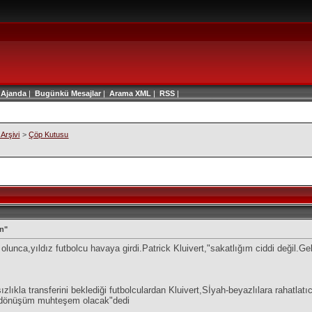
|
Ajanda
|
Bugünkü Mesajlar
|
Arama
XML
|
RSS
|
Arşivi
>
Çöp Kutusu
un"
p olunca,yıldız futbolcu havaya girdi.Patrick Kluivert,"sakatlığım ciddi değil.
sızlıkla transferini beklediği futbolculardan Kluivert,Sİyah-beyazlılara rahatla
la dönüşüm muhteşem olacak"dedi