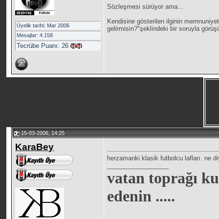
Sözleşmesi sürüyor ama...
Kendisine gösterilen ilginin memnuniyet
Üyelik tarihi: Mar 2006
gelirmisin?"şeklindeki bir soruyla görüş
Mesajlar: 4.158
Tecrübe Puanı:
26
15-03-2006, 14:25
KaraBey
herzamanki klasik futbolcu lafları. ne di
__________________
vatan toprağı ku
edenin .....