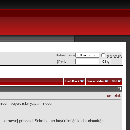
Kullanıcı ismi
Beni hatırla
Şifreniz
LinkBack
Seçenekler
Stil
#
1
permalink
Gelirsem,büyük işler yaparım"dedi
tıcı bir mesaj gönderdi.Sakatlığının büyütüldüğü kadar olmadığını