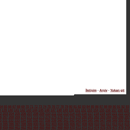
İletişim
-
Arşiv
-
Yukarı git
64
65
66
67
68
69
70
71
72
73
74
75
76
77
78
79
80
81
82
83
84
85
86
87
88
89
90
91
92
93
8
139
140
141
142
143
144
145
146
147
148
149
150
151
152
153
154
155
156
157
158
159
2
203
204
205
206
207
208
209
210
211
212
213
214
215
216
217
218
219
220
221
222
223
6
267
268
269
270
271
272
273
274
275
276
277
278
279
280
281
282
283
284
285
286
287
0
331
332
333
334
335
336
337
338
339
340
341
342
343
344
345
346
347
348
349
350
351
4
395
396
397
398
399
400
401
402
403
404
405
406
407
408
409
410
411
412
413
414
415
8
459
460
461
462
463
464
465
466
467
468
469
470
471
472
473
474
475
476
477
478
479