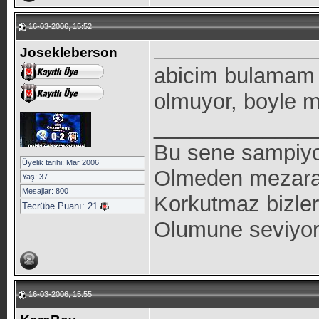
16-03-2006, 15:52
Josekleberson
abicim bulamam 
olmuyor, boyle 
_____________
Bu sene sampiyon
Üyelik tarihi: Mar 2006
Olmeden mezara 
Yaş: 37
Mesajlar: 800
Korkutmaz bizleri
Tecrübe Puanı:
21
Olumune seviyo
16-03-2006, 15:55