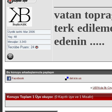
_____________
vatan topra
terk edilem
Üyelik tarihi: Mar 2006
edenin .....
Yaş: 48
Mesajlar: 3.343
Tecrübe Puanı:
24
Bu konuyu arkadaşlarınızla paylaşın
Facebook
del.icio.us
«
UEFA da İlk Çeyr
Konuyu Toplam 1 Üye okuyor.
(0 Kayıtlı üye ve 1 Misafir)