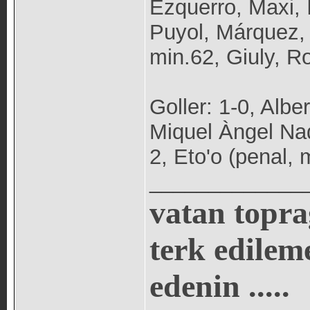
Ezquerro, Maxi, 
Puyol, Márquez, 
min.62, Giuly, R
Goller: 1-0, Alber
Miquel Àngel Nada
2, Eto'o (penal, 
_____________
vatan topra
terk edilem
edenin .....