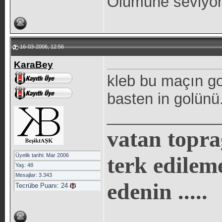
Olumune seviyo
16-03-2006, 12:56
KaraBey
kleb bu maçın gol
basten in golünü.
_____________
vatan topra
Üyelik tarihi: Mar 2006
terk edilem
Yaş: 48
Mesajlar: 3.343
edenin .....
Tecrübe Puanı:
24