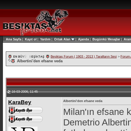
Ana Sayfa
|
Kayıt ol
|
Yardım
|
Ortak Alan
|
Ajanda
|
Bugünkü Mesajlar
|
Ara
Beşiktaş Forum ( 1903 - 2013 ) Taraftarın Sesi
>
Forum A
Albertini'den efsane veda
16-03-2006, 11:45
KaraBey
Albertini'den efsane veda
Milan'ın efsane 
Demetrio Alberti