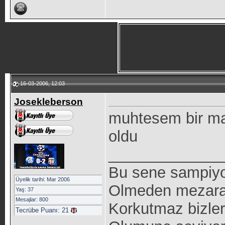
16-03-2006, 12:03
Josekleberson
muhtesem bir mac
oldu
_____________
Bu sene sampiyon
Üyelik tarihi: Mar 2006
Olmeden mezara 
Yaş: 37
Mesajlar: 800
Korkutmaz bizleri
Tecrübe Puanı:
21