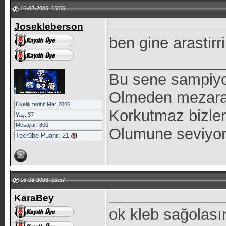
16-03-2006, 15:56
Josekleberson
ben gine arastir
_____________
Bu sene sampiyon
Olmeden mezara 
Üyelik tarihi: Mar 2006
Korkutmaz bizleri
Yaş: 37
Mesajlar: 800
Olumune seviyo
Tecrübe Puanı:
21
16-03-2006, 15:57
KaraBey
ok kleb sağolası