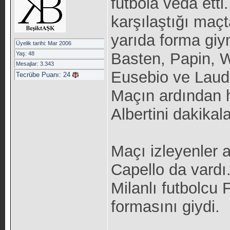
futbola veda etti
karşılaştığı maçt
yarıda forma giy
Üyelik tarihi: Mar 2006
Basten, Papin, W
Yaş: 48
Mesajlar: 3.343
Eusebio ve Laudr
Tecrübe Puanı:
24
Maçın ardından ha
Albertini dakikal
Maçı izleyenler 
Capello da vardı.
Milanlı futbolcu
formasını giydi.