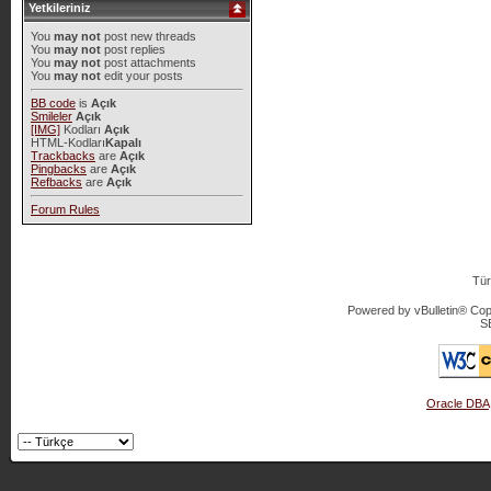
Yetkileriniz
You
may not
post new threads
You
may not
post replies
You
may not
post attachments
You
may not
edit your posts
BB code
is
Açık
Smileler
Açık
[IMG]
Kodları
Açık
HTML-Kodları
Kapalı
Trackbacks
are
Açık
Pingbacks
are
Açık
Refbacks
are
Açık
Forum Rules
Tür
Powered by vBulletin® Copy
S
Oracle DBA