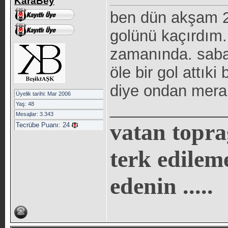
KaraBey
ben dün akşam 2
golünü kaçırdım
zamanında. sabah
öle bir gol attık
diye ondan merak
Üyelik tarihi: Mar 2006
_____________
Yaş: 48
Mesajlar: 3.343
vatan topra
Tecrübe Puanı:
24
terk edilem
edenin .....