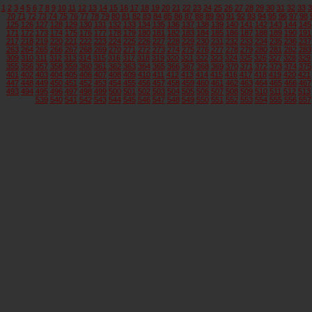
1
2
3
4
5
6
7
8
9
10
11
12
13
14
15
16
17
18
19
20
21
22
23
24
25
26
27
28
29
30
31
32
33
3
70
71
72
73
74
75
76
77
78
79
80
81
82
83
84
85
86
87
88
89
90
91
92
93
94
95
96
97
98
125
126
127
128
129
130
131
132
133
134
135
136
137
138
139
140
141
142
143
144
145
171
172
173
174
175
176
177
178
179
180
181
182
183
184
185
186
187
188
189
190
191
217
218
219
220
221
222
223
224
225
226
227
228
229
230
231
232
233
234
235
236
237
263
264
265
266
267
268
269
270
271
272
273
274
275
276
277
278
279
280
281
282
283
309
310
311
312
313
314
315
316
317
318
319
320
321
322
323
324
325
326
327
328
329
355
356
357
358
359
360
361
362
363
364
365
366
367
368
369
370
371
372
373
374
375
401
402
403
404
405
406
407
408
409
410
411
412
413
414
415
416
417
418
419
420
421
447
448
449
450
451
452
453
454
455
456
457
458
459
460
461
462
463
464
465
466
467
493
494
495
496
497
498
499
500
501
502
503
504
505
506
507
508
509
510
511
512
513
539
540
541
542
543
544
545
546
547
548
549
550
551
552
553
554
555
556
557