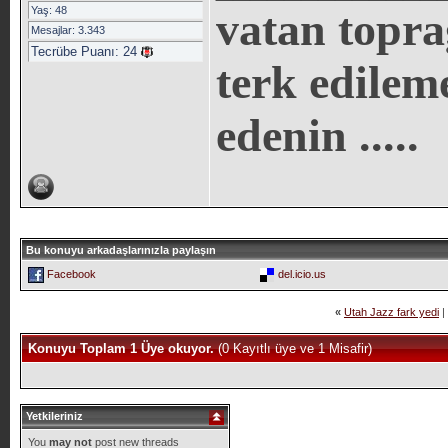
Yaş: 48
vatan topra
Mesajlar: 3.343
Tecrübe Puanı:
24
terk edilem
edenin .....
Bu konuyu arkadaşlarınızla paylaşın
Facebook
del.icio.us
«
Utah Jazz fark yedi
|
Konuyu Toplam 1 Üye okuyor.
(0 Kayıtlı üye ve 1 Misafir)
Yetkileriniz
You
may not
post new threads