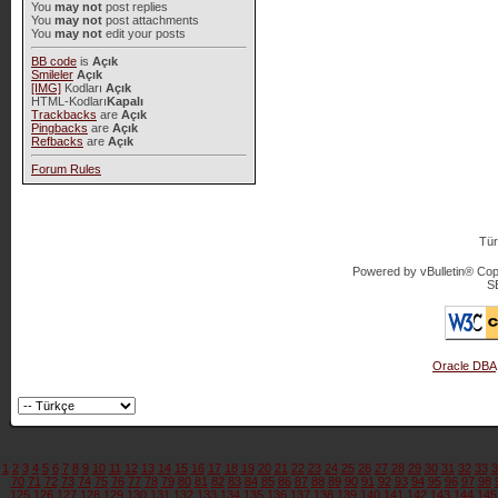
You
may not
post replies
You
may not
post attachments
You
may not
edit your posts
BB code
is
Açık
Smileler
Açık
[IMG]
Kodları
Açık
HTML-Kodları
Kapalı
Trackbacks
are
Açık
Pingbacks
are
Açık
Refbacks
are
Açık
Forum Rules
Tür
Powered by vBulletin® Copy
S
Oracle DBA
1
2
3
4
5
6
7
8
9
10
11
12
13
14
15
16
17
18
19
20
21
22
23
24
25
26
27
28
29
30
31
32
33
3
70
71
72
73
74
75
76
77
78
79
80
81
82
83
84
85
86
87
88
89
90
91
92
93
94
95
96
97
98
125
126
127
128
129
130
131
132
133
134
135
136
137
138
139
140
141
142
143
144
145