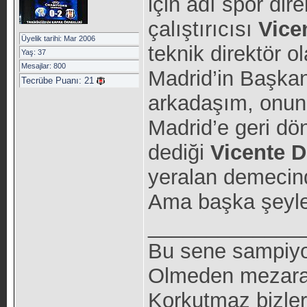
için adı spor dir
çalıştırıcısı
Vice
Üyelik tarihi: Mar 2006
teknik direktör o
Yaş: 37
Mesajlar: 800
Madrid’in Başka
Tecrübe Puanı:
21
arkadaşım, onun
Madrid’e geri dö
dediği
Vicente
D
yeralan demecind
Ama başka şeyler
_____________
Bu sene sampiyon
Olmeden mezara 
Korkutmaz bizleri