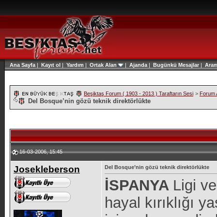
Ana Sayfa
|
Kayıt ol
|
Yardım
|
Ortak Alan
|
Ajanda
|
Bugünkü Mesajlar
|
Ara
Beşiktaş Forum ( 1903 - 2013 ) Taraftarın Sesi
>
Forum A
Del Bosque’nin gözü teknik direktörlükte
16-03-2006, 15:45
Josekleberson
Del Bosque’nin gözü teknik direktörlükte
İSPANYA
Ligi v
hayal kırıklığı 