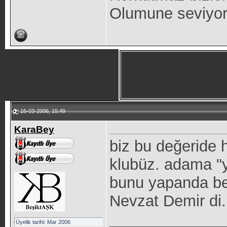
Olumune seviyo
16-03-2006, 15:49
KaraBey
biz bu değeride 
klubüz. adama "y
bunu yapanda be
Nevzat Demir di.
_____________
Üyelik tarihi: Mar 2006