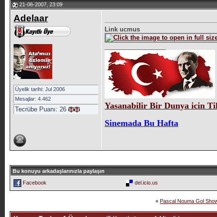
21-06-2007, 23:09
Adelaar
Link ucmus
__________________
Üyelik tarihi: Jul 2006
Mesajlar: 4.462
Yasanabilir Bir Dunya icin Ti
Tecrübe Puanı:
26
Sinemada Bu Hafta
Bu konuyu arkadaşlarınızla paylaşın
Facebook
del.icio.us
«
Pascal Nouma Gol Sho