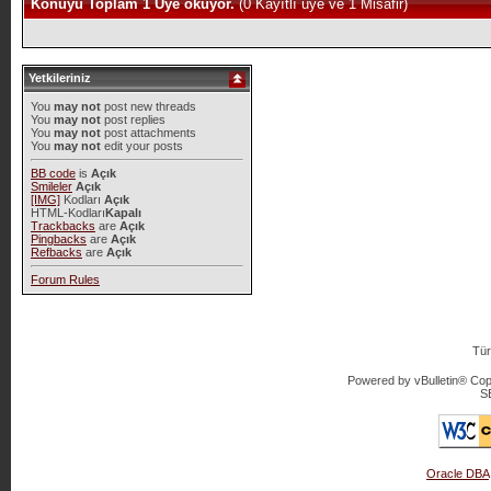
Konuyu Toplam 1 Üye okuyor.
(0 Kayıtlı üye ve 1 Misafir)
Yetkileriniz
You
may not
post new threads
You
may not
post replies
You
may not
post attachments
You
may not
edit your posts
BB code
is
Açık
Smileler
Açık
[IMG]
Kodları
Açık
HTML-Kodları
Kapalı
Trackbacks
are
Açık
Pingbacks
are
Açık
Refbacks
are
Açık
Forum Rules
Tür
Powered by vBulletin® Copy
S
Oracle DBA