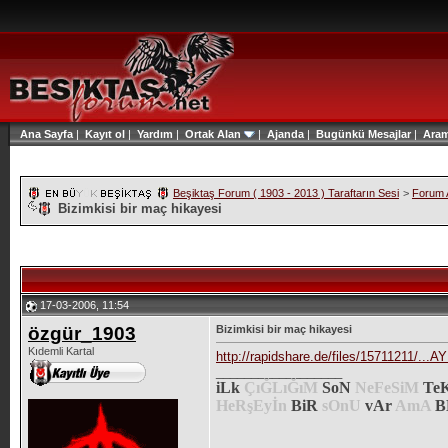
Ana Sayfa
|
Kayıt ol
|
Yardım
|
Ortak Alan
|
Ajanda
|
Bugünkü Mesajlar
|
Ara
Beşiktaş Forum ( 1903 - 2013 ) Taraftarın Sesi
>
Forum A
Bizimkisi bir maç hikayesi
17-03-2006, 11:54
özgür_1903
Bizimkisi bir maç hikayesi
Kıdemli Kartal
http://rapidshare.de/files/15711211/...
__________________
iLk
ÇıĞLıĞıM
SoN
NeFeSiM
Te
HeRşEyİn
BiR
sOnU
vAr
AmA
B