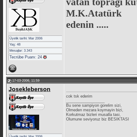
vatan toprağı kut
M.K.Atatürk
edenin .....
Üyelik tarihi: Mar 2006
Yaş: 48
Mesajlar: 3.343
Tecrübe Puanı:
24
17-03-2006, 11:59
Josekleberson
cok tsk ederim
__________________
Bu sene sampiyon gorelim sizi,
Olmeden mezara koymayin bizi,
Korkutmaz bizleri musalla tasi,
Olumune seviyoruz biz BESIKTASI
Üyelik tarihi: Mar 2006