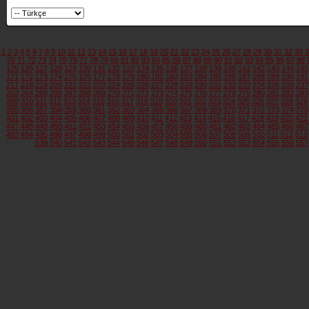
1
2
3
4
5
6
7
8
9
10
11
12
13
14
15
16
17
18
19
20
21
22
23
24
25
26
27
28
29
30
31
32
33
3
70
71
72
73
74
75
76
77
78
79
80
81
82
83
84
85
86
87
88
89
90
91
92
93
94
95
96
97
98
125
126
127
128
129
130
131
132
133
134
135
136
137
138
139
140
141
142
143
144
145
171
172
173
174
175
176
177
178
179
180
181
182
183
184
185
186
187
188
189
190
191
217
218
219
220
221
222
223
224
225
226
227
228
229
230
231
232
233
234
235
236
237
263
264
265
266
267
268
269
270
271
272
273
274
275
276
277
278
279
280
281
282
283
309
310
311
312
313
314
315
316
317
318
319
320
321
322
323
324
325
326
327
328
329
355
356
357
358
359
360
361
362
363
364
365
366
367
368
369
370
371
372
373
374
375
401
402
403
404
405
406
407
408
409
410
411
412
413
414
415
416
417
418
419
420
421
447
448
449
450
451
452
453
454
455
456
457
458
459
460
461
462
463
464
465
466
467
493
494
495
496
497
498
499
500
501
502
503
504
505
506
507
508
509
510
511
512
513
539
540
541
542
543
544
545
546
547
548
549
550
551
552
553
554
555
556
557