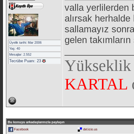
valla yerlilerden
alırsak herhalde 
sallamayız sonra
gelen takımların
Üyelik tarihi: Mar 2006
_____________
Yaş: 40
Mesajlar: 2.552
Yükseklik
Tecrübe Puanı:
23
KARTAL
Bu konuyu arkadaşlarınızla paylaşın
Facebook
del.icio.us