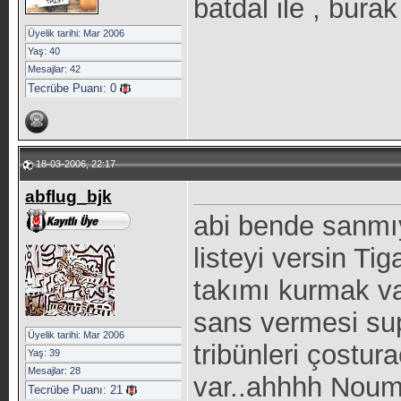
batdal ile , burak
Üyelik tarihi: Mar 2006
Yaş: 40
Mesajlar: 42
Tecrübe Puanı:
0
18-03-2006, 22:17
abflug_bjk
abi bende sanmı
listeyi versin Ti
takımı kurmak v
sans vermesi sup
Üyelik tarihi: Mar 2006
tribünleri çostur
Yaş: 39
Mesajlar: 28
var..ahhhh Nou
Tecrübe Puanı:
21