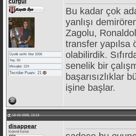
curgul
Bu kadar çok ada
yanlışı demirören
Zagolu, Ronaldolu
transfer yapılsa 
olabilirdik. Sıfı
Üyelik tarihi: Mar 2006
Yaş: 50
senelik bir çalış
Mesajlar: 224
Tecrübe Puanı:
21
başarısızlıklar b
işine başlar.
18-03-2006, 13:13
disappear
Kıdemli Kartal