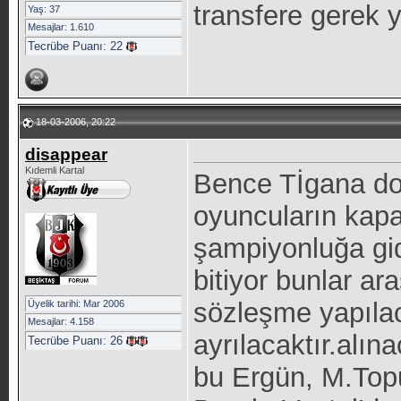
transfere gerek 
Yaş: 37
Mesajlar: 1.610
Tecrübe Puanı:
22
18-03-2006, 20:22
disappear
Kıdemli Kartal
Bence Tİgana doğ
oyuncuların kapas
şampiyonluğa gid
bitiyor bunlar ar
sözleşme yapılaca
Üyelik tarihi: Mar 2006
Mesajlar: 4.158
ayrılacaktır.alın
Tecrübe Puanı:
26
bu Ergün, M.Top