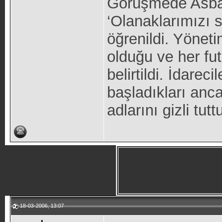
Görüşmede Asbaş
‘Olanaklarımızı 
öğrenildi. Yönetim
olduğu ve her fut
belirtildi. İdarec
başladıkları anca
adlarını gizli tutt
18-03-2006, 13:07