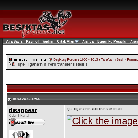
Ana Sayfa
|
Kayıt ol
|
Yardım
|
Ortak Alan
|
Ajanda
|
Bugünkü Mesajlar
|
Ara
Beşiktaş Forum ( 1903 - 2013 ) Taraftarın Sesi
>
Forum A
İşte Tigana’nın Yerli transfer listesi !
18-03-2006, 12:55
disappear
İşte Tigana’nın Yerli transfer listesi !
Kıdemli Kartal