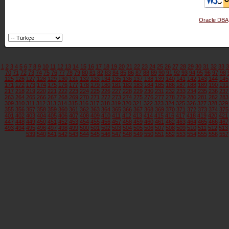
Oracle DBA
1
2
3
4
5
6
7
8
9
10
11
12
13
14
15
16
17
18
19
20
21
22
23
24
25
26
27
28
29
30
31
32
33
3
70
71
72
73
74
75
76
77
78
79
80
81
82
83
84
85
86
87
88
89
90
91
92
93
94
95
96
97
98
125
126
127
128
129
130
131
132
133
134
135
136
137
138
139
140
141
142
143
144
145
171
172
173
174
175
176
177
178
179
180
181
182
183
184
185
186
187
188
189
190
191
217
218
219
220
221
222
223
224
225
226
227
228
229
230
231
232
233
234
235
236
237
263
264
265
266
267
268
269
270
271
272
273
274
275
276
277
278
279
280
281
282
283
309
310
311
312
313
314
315
316
317
318
319
320
321
322
323
324
325
326
327
328
329
355
356
357
358
359
360
361
362
363
364
365
366
367
368
369
370
371
372
373
374
375
401
402
403
404
405
406
407
408
409
410
411
412
413
414
415
416
417
418
419
420
421
447
448
449
450
451
452
453
454
455
456
457
458
459
460
461
462
463
464
465
466
467
493
494
495
496
497
498
499
500
501
502
503
504
505
506
507
508
509
510
511
512
513
539
540
541
542
543
544
545
546
547
548
549
550
551
552
553
554
555
556
557