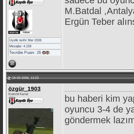
sadece bu oyunc
M.Batdal ,Antaly
Ergün Teber alın
Üyelik tarihi: Mar 2006
Mesajlar: 4.158
Tecrübe Puanı:
26
18-03-2006, 13:23
özgür_1903
Kıdemli Kartal
bu haberi kim ya
oyuncu 3-4 de ya
göndermek lazım
_____________