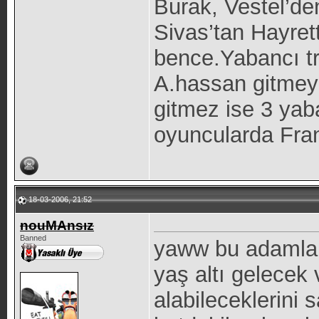
Burak, Vestel’de
Sivas’tan Hayrett
bence.Yabancı tr
A.hassan gitmeye
gitmez ise 3 yab
oyuncularda Fran
18-03-2006, 21:52
nouMAnsız
Banned
yaww bu adamlar
yaş altı gelecek
alabileceklerini 