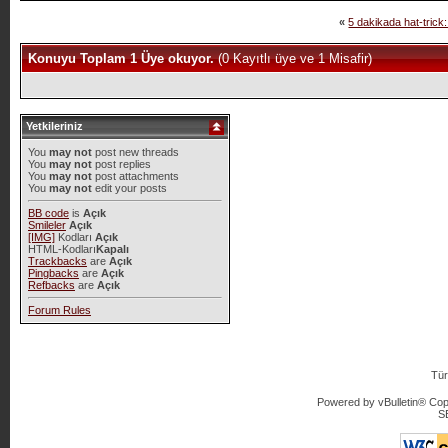
«
5 dakikada hat-trick:
Konuyu Toplam 1 Üye okuyor.
(0 Kayıtlı üye ve 1 Misafir)
Yetkileriniz
You
may not
post new threads
You
may not
post replies
You
may not
post attachments
You
may not
edit your posts
BB code
is
Açık
Smileler
Açık
[IMG]
Kodları
Açık
HTML-Kodları
Kapalı
Trackbacks
are
Açık
Pingbacks
are
Açık
Refbacks
are
Açık
Forum Rules
Tür
Powered by vBulletin® Copy
S