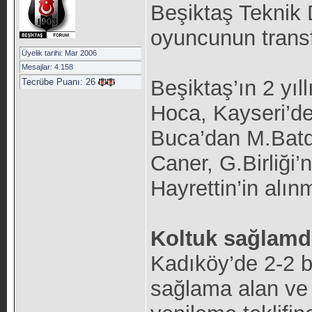
Beşiktaş Teknik 
oyuncunun transf
Üyelik tarihi: Mar 2006
Mesajlar: 4.158
Beşiktaş’ın 2 yı
Tecrübe Puanı:
26
Hoca, Kayseri’d
Buca’dan M.Batda
Caner, G.Birliği
Hayrettin’in alın
Koltuk sağlamd
Kadıköy’de 2-2 b
sağlama alan ve