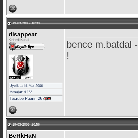
19-03-2006, 10:39
disappear
Kıdemli Kartal
bence m.batdal 
!
Üyelik tarihi: Mar 2006
Mesajlar: 4.158
Tecrübe Puanı:
26
19-03-2006, 20:56
BeRkHaN