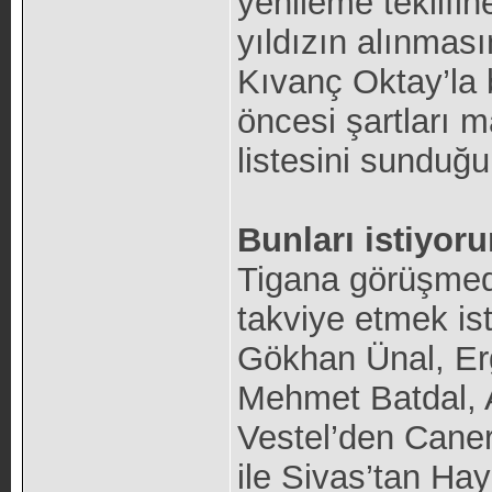
yenileme teklifine
yıldızın alınmas
Kıvanç Oktay’la 
öncesi şartları m
listesini sunduğu
Bunları istiyor
Tigana görüşmed
takviye etmek ist
Gökhan Ünal, Er
Mehmet Batdal, 
Vestel’den Caner
ile Sivas’tan Hay