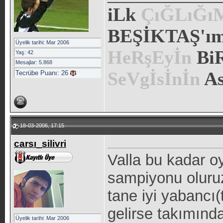
iLk
ÇıĞLıĞ
BEŞİKTAŞ'ım.
Üyelik tarihi: Mar 2006
HeRşEyİn
Bi
Yaş: 42
Mesajlar: 5.868
SeVgİsİnİn
As
Tecrübe Puanı:
26
18-03-2006, 17:15
carsı_silivri
Valla bu kadar oy
sampiyonu oluru
tane iyi yabancı(t
gelirse takımınd
Üyelik tarihi: Mar 2006