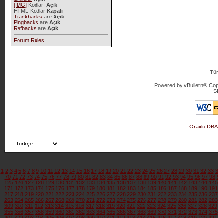
[IMG]
Kodları
Açık
HTML-Kodları
Kapalı
Trackbacks
are
Açık
Pingbacks
are
Açık
Refbacks
are
Açık
Forum Rules
Tür
Powered by vBulletin® Copy
S
Oracle DBA
1
2
3
4
5
6
7
8
9
10
11
12
13
14
15
16
17
18
19
20
21
22
23
24
25
26
27
28
29
30
31
32
33
3
70
71
72
73
74
75
76
77
78
79
80
81
82
83
84
85
86
87
88
89
90
91
92
93
94
95
96
97
98
125
126
127
128
129
130
131
132
133
134
135
136
137
138
139
140
141
142
143
144
145
171
172
173
174
175
176
177
178
179
180
181
182
183
184
185
186
187
188
189
190
191
217
218
219
220
221
222
223
224
225
226
227
228
229
230
231
232
233
234
235
236
237
263
264
265
266
267
268
269
270
271
272
273
274
275
276
277
278
279
280
281
282
283
309
310
311
312
313
314
315
316
317
318
319
320
321
322
323
324
325
326
327
328
329
355
356
357
358
359
360
361
362
363
364
365
366
367
368
369
370
371
372
373
374
375
401
402
403
404
405
406
407
408
409
410
411
412
413
414
415
416
417
418
419
420
421