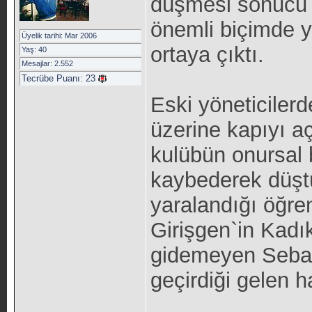
düşmesi sonucu 
önemli biçimde y
Üyelik tarihi: Mar 2006
ortaya çıktı.
Yaş: 40
Mesajlar: 2.552
Tecrübe Puanı:
23
Eski yöneticilerd
üzerine kapıyı a
kulübün onursal 
kaybederek düştü
yaralandığı öğren
Girişgen`in Kadı
gidemeyen Seba`n
geçirdiği gelen h