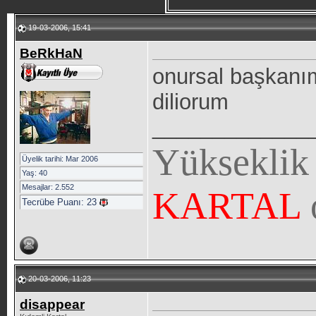
19-03-2006, 15:41
BeRkHaN
onursal başkanım
diliorum
_____________
Yükseklik
Üyelik tarihi: Mar 2006
Yaş: 40
Mesajlar: 2.552
KARTAL
Tecrübe Puanı:
23
20-03-2006, 11:23
disappear