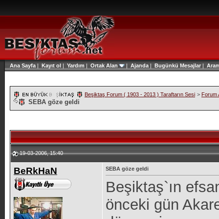
Ana Sayfa
|
Kayıt ol
|
Yardım
|
Ortak Alan
|
Ajanda
|
Bugünkü Mesajlar
|
Ara
Beşiktaş Forum ( 1903 - 2013 ) Taraftarın Sesi
>
Forum A
SEBA göze geldi
19-03-2006, 15:40
BeRkHaN
SEBA göze geldi
Beşiktaş`ın efs
önceki gün Akaret