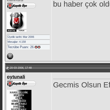
Kıdemli Kartal
bu haber çok ol
Üyelik tarihi: Mar 2006
Mesajlar: 4.158
Tecrübe Puanı:
26
20-03-2006, 17:48
oytunali
Gecmis Olsun E