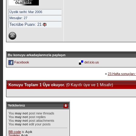
Üyelik tarihi: Mar 2006
Mesajlar: 27
Tecrübe Puanı:
21
Bu konuyu arkadaşlarınızla paylaşın
Facebook
del.icio.us
«
23.Hafta sonuçlar
Konuyu Toplam 1 Üye okuyor.
(0 Kayıtlı üye ve 1 Misafir)
Yetkileriniz
You
may not
post new threads
You
may not
post replies
You
may not
post attachments
You
may not
edit your posts
BB code
is
Açık
Smileler
Açık