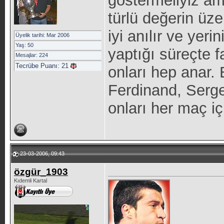
göstermeliyiz a
türlü değerin üze
iyi anılır ve yeri
Üyelik tarihi: Mar 2006
Yaş: 50
yaptığı süreçte f
Mesajlar: 224
Tecrübe Puanı:
21
onları hep anar.
Ferdinand, Sergen
onları her maç i
23-03-2006, 09:43
özgür_1903
Kıdemli Kartal