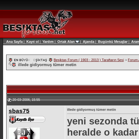
Ana Sayfa
|
Kayıt ol
|
Yardım
|
Ortak Alan
|
Ajanda
|
Bugünkü Mesajlar
|
Ara
Beşiktaş Forum ( 1903 - 2013 ) Taraftarın Sesi
>
Forum A
illede gidiyormuş tümer metin
20-03-2006, 15:55
sbas75
illede gidiyormuş tümer metin
yeni sezonda t
heralde o kada