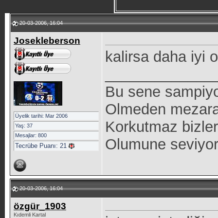
20-03-2006, 16:04
Josekleberson
kalirsa daha iyi ol
_____________
Bu sene sampiyon
Olmeden mezara 
Üyelik tarihi: Mar 2006
Korkutmaz bizleri
Yaş: 37
Mesajlar: 800
Olumune seviyo
Tecrübe Puanı:
21
20-03-2006, 16:04
özgür_1903
Kıdemli Kartal