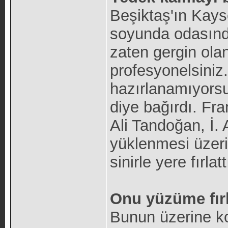
Beşiktaş'ın Kays
soyunda odasında
zaten gergin ola
profesyonelsini
hazırlanamıyorsu
diye bağırdı. Fra
Ali Tandoğan, İ.
yüklenmesi üzer
sinirle yere fırlatt
Onu yüzüme fırl
Bunun üzerine k