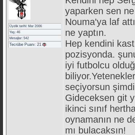
Kendini hep Ser
yaparken sen ne 
Nouma'ya laf att
Üyelik tarihi: Mar 2006
ne yaptın.
Yaş: 46
Mesajlar: 542
Hep kendini kastı
Tecrübe Puanı:
21
pozisyonda. şun
iyi futbolcu old
biliyor.Yetenekle
seçiyorsun şimdi 
Gideceksen git y
ikinci sınıf hert
oynamanın ne de
mı bulacaksın!