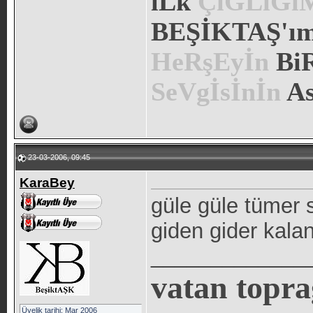
iLk
ÇıĞLıĞ
BEŞİKTAŞ'ım.
HeRşEyİn
Bi
SeVgİsİnİn
As
23-03-2006, 09:45
KaraBey
güle güle tümer 
giden gider kalan
_____________
vatan topra
Üyelik tarihi: Mar 2006