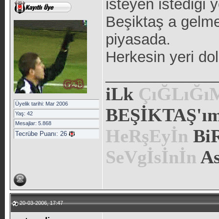
isteyen istediği y
Beşiktaş a gelme
piyasada.
Herkesin yeri do
_____________
iLk
ÇıĞLıĞ
Üyelik tarihi: Mar 2006
BEŞİKTAŞ'ım.
Yaş: 42
Mesajlar: 5.868
HeRşEyİn
Bi
Tecrübe Puanı:
26
SeVgİsİnİn
As
20-03-2006, 17:47