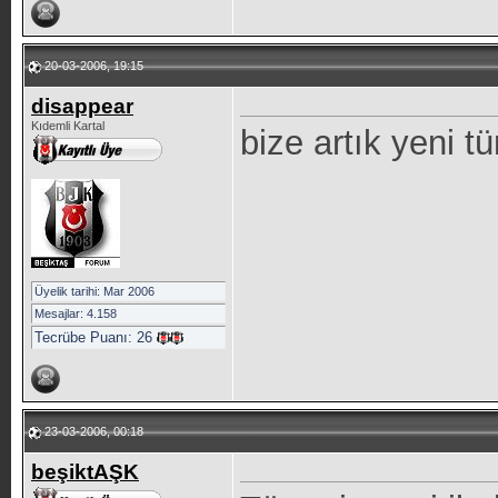
20-03-2006, 19:15
disappear
Kıdemli Kartal
bize artık yeni t
Üyelik tarihi: Mar 2006
Mesajlar: 4.158
Tecrübe Puanı:
26
23-03-2006, 00:18
beşiktAŞK