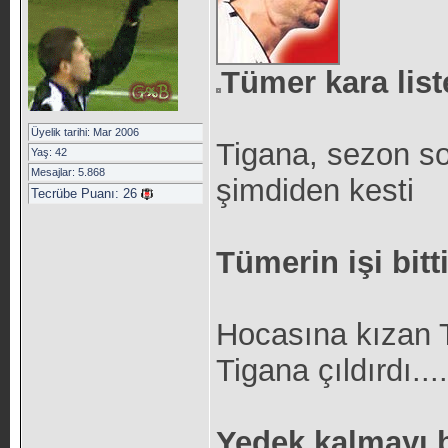
Tümer kara lis
Üyelik tarihi: Mar 2006
Tigana, sezon so
Yaş: 42
Mesajlar: 5.868
şimdiden kesti
Tecrübe Puanı:
26
Tümerin işi bitt
Hocasına kızan T
Tigana çıldırdı....
Yedek kalmayı b