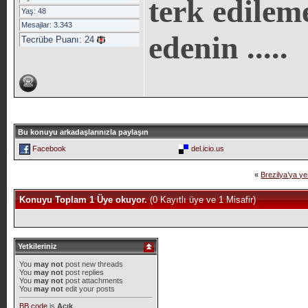
terk edilem
Yaş: 48
Mesajlar: 3.343
edenin .....
Tecrübe Puanı:
24
Bu konuyu arkadaşlarınızla paylaşın
Facebook
del.icio.us
«
Brezilya’ya ye
Konuyu Toplam 1 Üye okuyor.
(0 Kayıtlı üye ve 1 Misafir)
Yetkileriniz
You
may not
post new threads
You
may not
post replies
You
may not
post attachments
You
may not
edit your posts
BB code
is
Açık