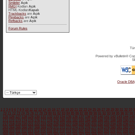
Smileler
Açık
[IMG]
Kodları
Açık
HTML-Kodları
Kapalı
Trackbacks
are
Açık
Pingbacks
are
Açık
Refbacks
are
Açık
Forum Rules
Tür
Powered by vBulletin® Copy
S
Oracle DBA
1
2
3
4
5
6
7
8
9
10
11
12
13
14
15
16
17
18
19
20
21
22
23
24
25
26
27
28
29
30
31
32
33
3
70
71
72
73
74
75
76
77
78
79
80
81
82
83
84
85
86
87
88
89
90
91
92
93
94
95
96
97
98
125
126
127
128
129
130
131
132
133
134
135
136
137
138
139
140
141
142
143
144
145
171
172
173
174
175
176
177
178
179
180
181
182
183
184
185
186
187
188
189
190
191
217
218
219
220
221
222
223
224
225
226
227
228
229
230
231
232
233
234
235
236
237
263
264
265
266
267
268
269
270
271
272
273
274
275
276
277
278
279
280
281
282
283
309
310
311
312
313
314
315
316
317
318
319
320
321
322
323
324
325
326
327
328
329
355
356
357
358
359
360
361
362
363
364
365
366
367
368
369
370
371
372
373
374
375