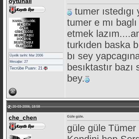
oytunali
tumer ıstedıgı 
tumer e mı baglı
etmek lazım....
turkıden baska b
bı sey yapcagın
Üyelik tarihi: Mar 2006
Mesajlar: 27
besıktastır bazı
Tecrübe Puanı:
21
bey.
20-03-2006, 18:58
che_chen
Güle güle.
güle güle Tümer 