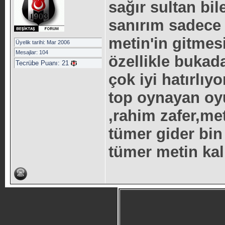
sağır sultan b
sanırım sadece
metin'in gitme
Üyelik tarihi: Mar 2006
Mesajlar: 104
özellikle bukad
Tecrübe Puanı:
21
çok iyi hatırlı
top oynayan oyu
,rahim zafer,met
tümer gider bin 
tümer metin ka