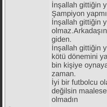
İnşallah gittiği
Şampiyon yapmı
İnşallah gittiğin
olmaz.Arkadaşına
giden.
İnşallah gittiğin 
kötü dönemini ya
bin kişiye oynay
zaman.
İyi bir futbolcu 
değilsin maalese
olmadın