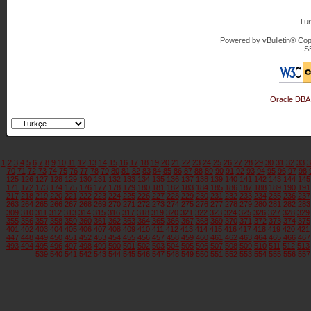
Tür
Powered by vBulletin® Copy
S
Oracle DBA
1
2
3
4
5
6
7
8
9
10
11
12
13
14
15
16
17
18
19
20
21
22
23
24
25
26
27
28
29
30
31
32
33
3
70
71
72
73
74
75
76
77
78
79
80
81
82
83
84
85
86
87
88
89
90
91
92
93
94
95
96
97
98
125
126
127
128
129
130
131
132
133
134
135
136
137
138
139
140
141
142
143
144
145
171
172
173
174
175
176
177
178
179
180
181
182
183
184
185
186
187
188
189
190
191
217
218
219
220
221
222
223
224
225
226
227
228
229
230
231
232
233
234
235
236
237
263
264
265
266
267
268
269
270
271
272
273
274
275
276
277
278
279
280
281
282
283
309
310
311
312
313
314
315
316
317
318
319
320
321
322
323
324
325
326
327
328
329
355
356
357
358
359
360
361
362
363
364
365
366
367
368
369
370
371
372
373
374
375
401
402
403
404
405
406
407
408
409
410
411
412
413
414
415
416
417
418
419
420
421
447
448
449
450
451
452
453
454
455
456
457
458
459
460
461
462
463
464
465
466
467
493
494
495
496
497
498
499
500
501
502
503
504
505
506
507
508
509
510
511
512
513
539
540
541
542
543
544
545
546
547
548
549
550
551
552
553
554
555
556
557