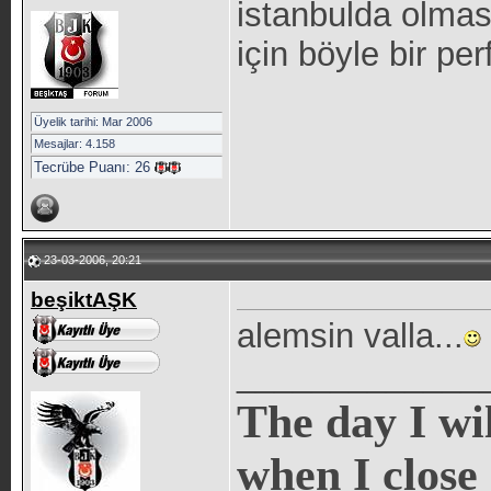
istanbulda olmas
için böyle bir pe
Üyelik tarihi: Mar 2006
Mesajlar: 4.158
Tecrübe Puanı:
26
23-03-2006, 20:21
beşiktAŞK
alemsin valla...
_____________
The day I wi
when I close 