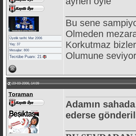
aynen oyle
_____________
Bu sene sampiyon
Olmeden mezara 
Üyelik tarihi: Mar 2006
Korkutmaz bizleri
Yaş: 37
Mesajlar: 800
Olumune seviyo
Tecrübe Puanı:
21
23-03-2006, 14:09
Toraman
Adamın sahada 
ederse gönderi
_____________