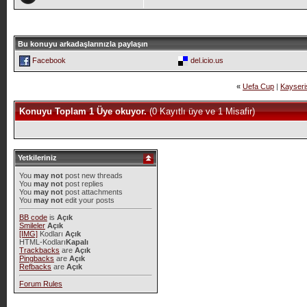
Bu konuyu arkadaşlarınızla paylaşın
Facebook
del.icio.us
«
Uefa Cup
|
Kayseri
Konuyu Toplam 1 Üye okuyor.
(0 Kayıtlı üye ve 1 Misafir)
Yetkileriniz
You
may not
post new threads
You
may not
post replies
You
may not
post attachments
You
may not
edit your posts
BB code
is
Açık
Smileler
Açık
[IMG]
Kodları
Açık
HTML-Kodları
Kapalı
Trackbacks
are
Açık
Pingbacks
are
Açık
Refbacks
are
Açık
Forum Rules