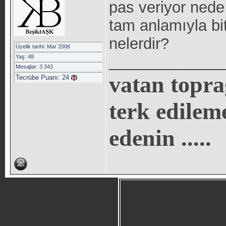
pas veriyor nede
tam anlamıyla bitm
nelerdir?
Üyelik tarihi: Mar 2006
_____________
Yaş: 48
Mesajlar: 3.343
vatan topra
Tecrübe Puanı:
24
terk edilem
edenin .....