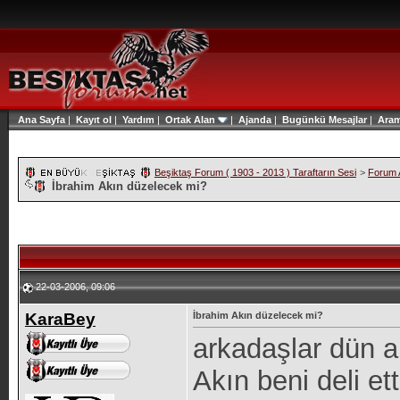
Ana Sayfa
|
Kayıt ol
|
Yardım
|
Ortak Alan
|
Ajanda
|
Bugünkü Mesajlar
|
Ara
Beşiktaş Forum ( 1903 - 2013 ) Taraftarın Sesi
>
Forum A
İbrahim Akın düzelecek mi?
22-03-2006, 09:06
KaraBey
İbrahim Akın düzelecek mi?
arkadaşlar dün 
Akın beni deli et