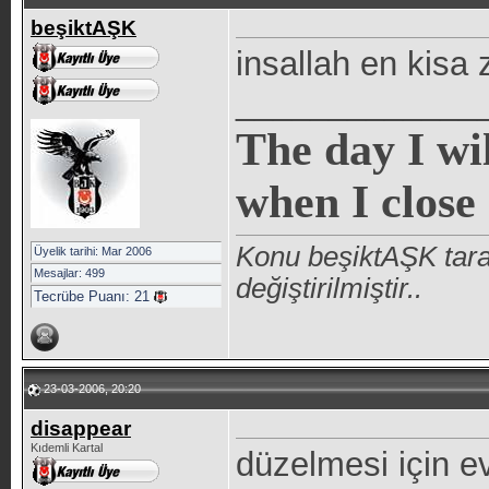
beşiktAŞK
insallah en kisa
_____________
The day I wi
when I close 
Konu beşiktAŞK tar
Üyelik tarihi: Mar 2006
Mesajlar: 499
değiştirilmiştir..
Tecrübe Puanı:
21
23-03-2006, 20:20
disappear
Kıdemli Kartal
düzelmesi için e