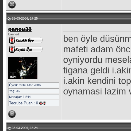
23-03-2006, 17:25
pancu38
Banned
ben öyle düsünmi
mafeti adam önce
oyniyordu mesel
tigana geldi i.a
i.akin kendini t
Üyelik tarihi: Mar 2006
oynamasi lazim v
Yaş: 36
Mesajlar: 1.544
Tecrübe Puanı:
0
23-03-2006, 18:24