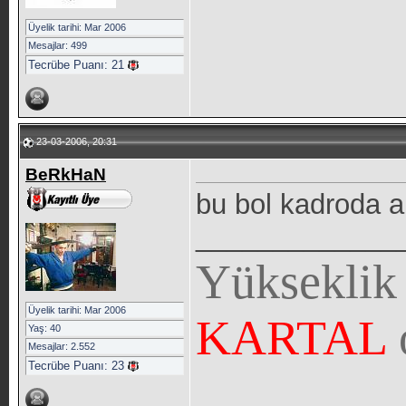
Üyelik tarihi: Mar 2006
Mesajlar: 499
Tecrübe Puanı:
21
23-03-2006, 20:31
BeRkHaN
bu bol kadroda ar
_____________
Yükseklik
Üyelik tarihi: Mar 2006
KARTAL
Yaş: 40
Mesajlar: 2.552
Tecrübe Puanı:
23