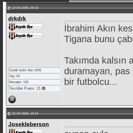
22-03-2006, 09:15
drkdrk
İbrahim Akın kesi
Tigana bunu çabuk
Takımda kalsın 
duramayan, pas 
Üyelik tarihi: Mar 2006
Yaş: 55
bir futbolcu...
Mesajlar: 105
Tecrübe Puanı:
21
22-03-2006, 10:13
Josekleberson