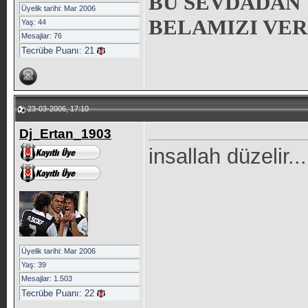
BU SEVDADAN
Üyelik tarihi: Mar 2006
BELAMIZI VERS
Yaş: 44
Mesajlar: 76
Tecrübe Puanı:
21
23-03-2006, 17:10
Dj_Ertan_1903
insallah düzelir...
Üyelik tarihi: Mar 2006
Yaş: 39
Mesajlar: 1.503
Tecrübe Puanı:
22