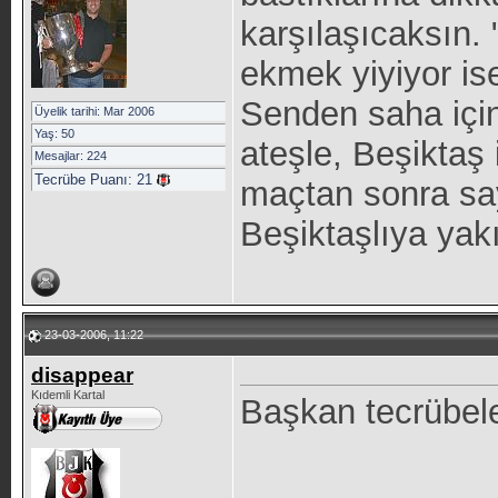
karşılaşıcaksın.
ekmek yiyiyor ise
Senden saha için
Üyelik tarihi: Mar 2006
Yaş: 50
ateşle, Beşiktaş
Mesajlar: 224
Tecrübe Puanı:
21
maçtan sonra say
Beşiktaşlıya yak
23-03-2006, 11:22
disappear
Kıdemli Kartal
Başkan tecrübel