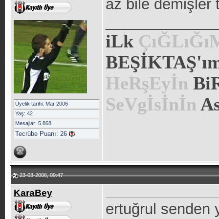
az bile demişler t
_____________
iLk
ÇıĞLıĞ
BEŞİKTAŞ'ım.
HeRşEyİn
Bi
SeVgİsİnİn
As
Üyelik tarihi: Mar 2006
Yaş: 42
Mesajlar: 5.868
Tecrübe Puanı:
26
23-03-2006, 09:47
KaraBey
ertuğrul senden 