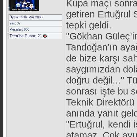
Kupa maçı sonras
getiren Ertuğrul
Üyelik tarihi: Mar 2006
tepki geldi.
Yaş: 37
Mesajlar: 800
"Gökhan Güleç’in 
Tecrübe Puanı:
21
Tandoğan’ın ayağı
de bize karşı sa
saygımızdan dola
doğru değil..." 
sonrası işte bu 
Teknik Direktörü
anında yanıt gel
"Ertuğrul, kendi 
atamaz. Çok ayıp