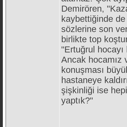
Demirören, "Kaza
kaybettiğinde de 
sözlerine son ve
birlikte top koş
"Ertuğrul hocayı 
Ancak hocamız v
konuşması büyük 
hastaneye kaldır
şişkinliği ise h
yaptık?"