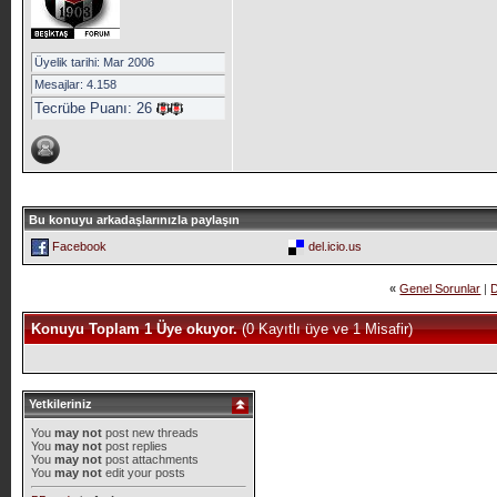
Üyelik tarihi: Mar 2006
Mesajlar: 4.158
Tecrübe Puanı:
26
Bu konuyu arkadaşlarınızla paylaşın
Facebook
del.icio.us
«
Genel Sorunlar
|
D
Konuyu Toplam 1 Üye okuyor.
(0 Kayıtlı üye ve 1 Misafir)
Yetkileriniz
You
may not
post new threads
You
may not
post replies
You
may not
post attachments
You
may not
edit your posts