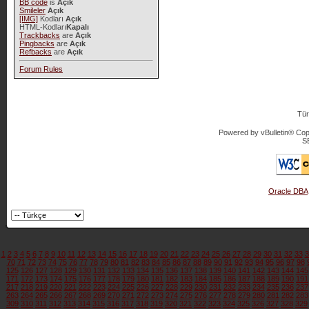
BB code
is
Açık
Smileler
Açık
[IMG]
Kodları
Açık
HTML-Kodları
Kapalı
Trackbacks
are
Açık
Pingbacks
are
Açık
Refbacks
are
Açık
Forum Rules
Tür
Powered by vBulletin® Copy
S
Oracle DBA
1
2
3
4
5
6
7
8
9
10
11
12
13
14
15
16
17
18
19
20
21
22
23
24
25
26
27
28
29
30
31
32
33
3
70
71
72
73
74
75
76
77
78
79
80
81
82
83
84
85
86
87
88
89
90
91
92
93
94
95
96
97
98
125
126
127
128
129
130
131
132
133
134
135
136
137
138
139
140
141
142
143
144
145
171
172
173
174
175
176
177
178
179
180
181
182
183
184
185
186
187
188
189
190
191
217
218
219
220
221
222
223
224
225
226
227
228
229
230
231
232
233
234
235
236
237
263
264
265
266
267
268
269
270
271
272
273
274
275
276
277
278
279
280
281
282
283
309
310
311
312
313
314
315
316
317
318
319
320
321
322
323
324
325
326
327
328
329