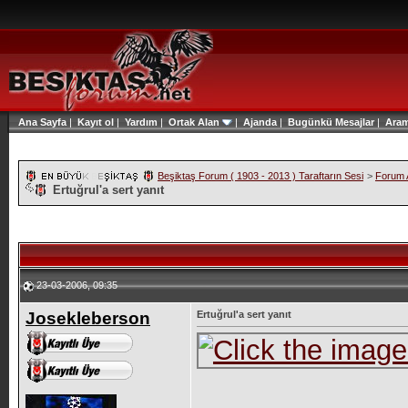
Ana Sayfa
|
Kayıt ol
|
Yardım
|
Ortak Alan
|
Ajanda
|
Bugünkü Mesajlar
|
Ara
Beşiktaş Forum ( 1903 - 2013 ) Taraftarın Sesi
>
Forum A
Ertuğrul'a sert yanıt
23-03-2006, 09:35
Josekleberson
Ertuğrul'a sert yanıt