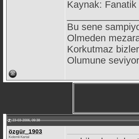
Kaynak: Fanatik
_____________
Bu sene sampiyon
Olmeden mezara 
Korkutmaz bizleri
Olumune seviyo
23-03-2006, 09:38
özgür_1903
Kıdemli Kartal