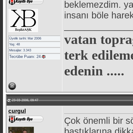
beklemezdim. yaz
insanı böle harek
_____________
vatan topra
Üyelik tarihi: Mar 2006
Yaş: 48
terk edilem
Mesajlar: 3.343
Tecrübe Puanı:
24
edenin .....
23-03-2006, 09:47
curgul
Çok önemli bir s
bastıklarına dikk