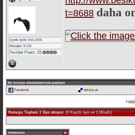
http://www.besik
daha on
t=8688
Üyelik tarihi: Feb 2006
Mesajlar: 9.132
Tecrübe Puanı:
33
Bu konuyu arkadaşlarınızla paylaşın
Facebook
del.icio.us
«
prem
Konuyu Toplam 1 Üye okuyor.
(0 Kayıtlı üye ve 1 Misafir)
Yetkileriniz