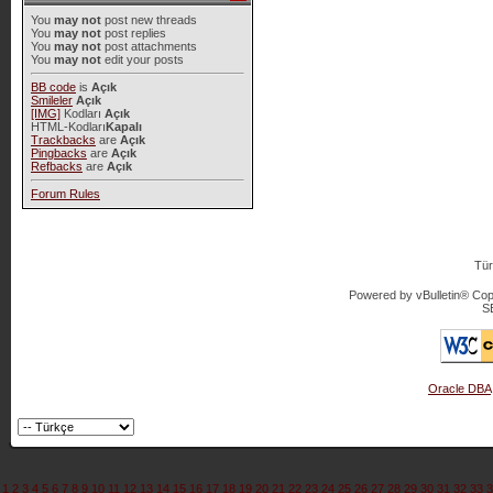
You
may not
post new threads
You
may not
post replies
You
may not
post attachments
You
may not
edit your posts
BB code
is
Açık
Smileler
Açık
[IMG]
Kodları
Açık
HTML-Kodları
Kapalı
Trackbacks
are
Açık
Pingbacks
are
Açık
Refbacks
are
Açık
Forum Rules
Tür
Powered by vBulletin® Copy
S
Oracle DBA
1
2
3
4
5
6
7
8
9
10
11
12
13
14
15
16
17
18
19
20
21
22
23
24
25
26
27
28
29
30
31
32
33
3