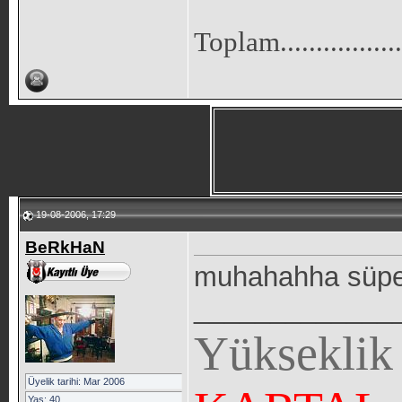
Toplam..................
19-08-2006, 17:29
BeRkHaN
muhahahha süper
_____________
Yükseklik
Üyelik tarihi: Mar 2006
Yaş: 40