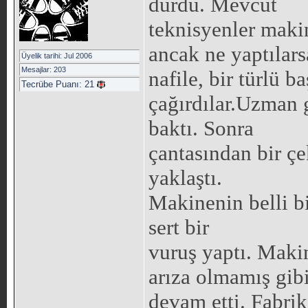
durdu. Mevcut
teknisyenler makin
ancak ne yaptılars
Üyelik tarihi: Jul 2006
Mesajlar: 203
nafile, bir türlü 
Tecrübe Puanı:
21
çağırdılar.Uzman 
baktı. Sonra
çantasından bir çe
yaklaştı.
Makinenin belli bi
sert bir
vuruş yaptı. Maki
arıza olmamış gib
devam etti. Fabrik