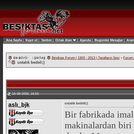
Ana Sayfa
|
Kayıt ol
|
Yardım
|
Ortak Alan
|
Ajanda
|
Bugünkü Mesajlar
|
Ara
Beşiktaş Forum ( 1903 - 2013 ) Taraftarın Sesi
>
Forum A
ustalık bedeli;)
19-08-2006, 16:53
aslı_bjk
ustalık bedeli;)
Bir fabrikada imal
makinalardan biri