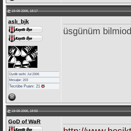
19-08-2006, 18:17
aslı_bjk
üsgünüm bilmio
Üyelik tarihi: Jul 2006
Mesajlar: 203
Tecrübe Puanı:
21
19-08-2006, 18:50
GoD of WaR