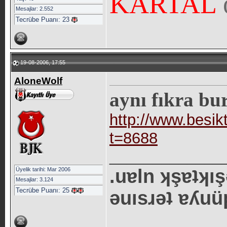
KARTAL
Mesajlar: 2.552
Tecrübe Puanı:
23
19-08-2006, 17:55
AloneWolf
aynı fıkra bur
http://www.besik
t=8688
_____________
.uɐln ʞşɐʇʞ
Üyelik tarihi: Mar 2006
Mesajlar: 3.124
Tecrübe Puanı:
25
ǝuısɹǝʇ ɐʎuü