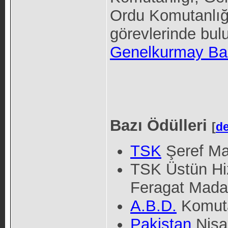
Ordu Komutanlığı
görevlerinde bu
Genelkurmay Ba
Bazı Ödülleri
[
de
TSK
Şeref Ma
TSK Üstün Hi
Feragat Madal
A.B.D.
Komuta
Pakistan
Nişan