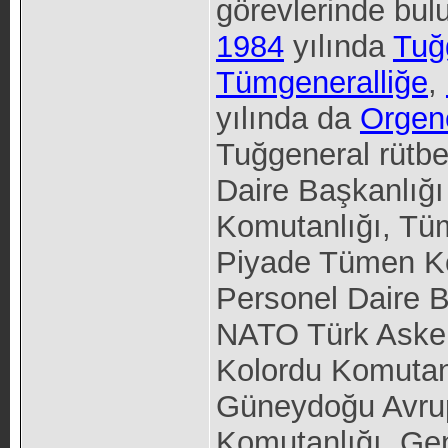
görevlerinde bul
1984
yılında
Tuğ
Tümgeneralliğe
,
yılında da
Orgene
Tuğgeneral rütbe
Daire Başkanlığ
Komutanlığı, Tüm
Piyade Tümen K
Personel Daire B
NATO Türk Askeri
Kolordu Komutanl
Güneydoğu Avrup
Komutanlığı, Gen