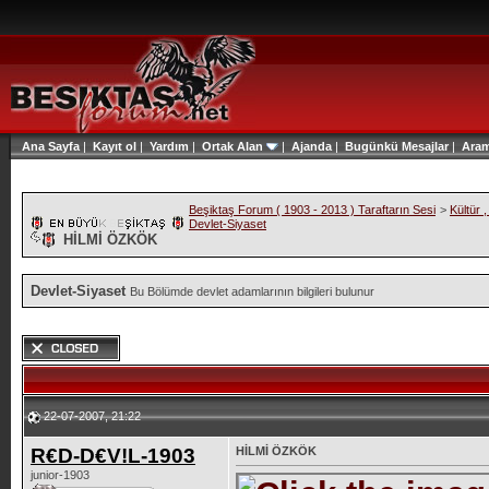
Ana Sayfa
|
Kayıt ol
|
Yardım
|
Ortak Alan
|
Ajanda
|
Bugünkü Mesajlar
|
Ara
Beşiktaş Forum ( 1903 - 2013 ) Taraftarın Sesi
>
Kültür 
Devlet-Siyaset
HİLMİ ÖZKÖK
Devlet-Siyaset
Bu Bölümde devlet adamlarının bilgileri bulunur
22-07-2007, 21:22
R€D-D€V!L-1903
HİLMİ ÖZKÖK
junior-1903