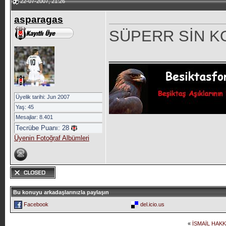
22-07-2007, 21:26
asparagas
SÜPERR SİN 
_____________
Üyelik tarihi: Jun 2007
Yaş: 45
Mesajlar: 8.401
Tecrübe Puanı:
28
Üyenin Fotoğraf Albümleri
Bu konuyu arkadaşlarınızla paylaşın
Facebook
del.icio.us
«
İSMAİL HAKK