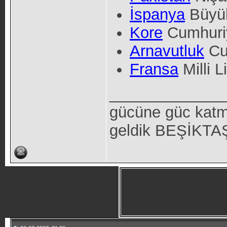
İspanya
Büyük
Kore
Cumhuriy
Arnavutluk
Cum
Fransa
Milli 
_____________
gücüne güc katm
geldik BEŞİKTAŞ 