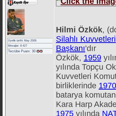
Hilmi Özkök
, (
Silahlı Kuvvetleri
Üyelik tarihi: May 2006
Başkanı
'dır
Mesajlar: 8.427
Tecrübe Puanı:
30
Özkök,
1959
yıl
yılında Topçu O
Kuvvetleri Komuta
birliklerinde
197
batarya komutan
Kara Harp Akade
1975
yılında
NA