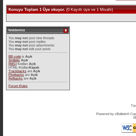
Konuyu Toplam 1 Üye okuyor.
(0 Kayıtlı üye ve 1 Misafir)
Yetkileriniz
You
may not
post new threads
You
may not
post replies
You
may not
post attachments
You
may not
edit your posts
BB code
is
Açık
Smileler
Açık
[IMG]
Kodları
Açık
HTML-Kodları
Kapalı
Trackbacks
are
Açık
Pingbacks
are
Açık
Refbacks
are
Açık
Forum Rules
Tür
Powered by vBulletin® Copy
S