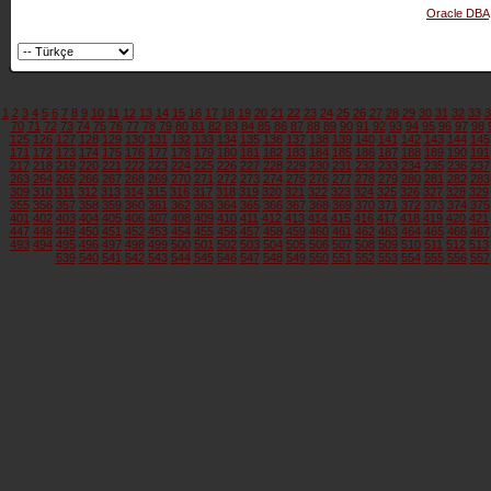
Oracle DBA
1
2
3
4
5
6
7
8
9
10
11
12
13
14
15
16
17
18
19
20
21
22
23
24
25
26
27
28
29
30
31
32
33
3
70
71
72
73
74
75
76
77
78
79
80
81
82
83
84
85
86
87
88
89
90
91
92
93
94
95
96
97
98
125
126
127
128
129
130
131
132
133
134
135
136
137
138
139
140
141
142
143
144
145
171
172
173
174
175
176
177
178
179
180
181
182
183
184
185
186
187
188
189
190
191
217
218
219
220
221
222
223
224
225
226
227
228
229
230
231
232
233
234
235
236
237
263
264
265
266
267
268
269
270
271
272
273
274
275
276
277
278
279
280
281
282
283
309
310
311
312
313
314
315
316
317
318
319
320
321
322
323
324
325
326
327
328
329
355
356
357
358
359
360
361
362
363
364
365
366
367
368
369
370
371
372
373
374
375
401
402
403
404
405
406
407
408
409
410
411
412
413
414
415
416
417
418
419
420
421
447
448
449
450
451
452
453
454
455
456
457
458
459
460
461
462
463
464
465
466
467
493
494
495
496
497
498
499
500
501
502
503
504
505
506
507
508
509
510
511
512
513
539
540
541
542
543
544
545
546
547
548
549
550
551
552
553
554
555
556
557