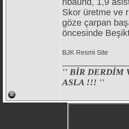
ribaund, 1,9 asis
Skor üretme ve r
göze çarpan baş
öncesinde Beşikt
BJK Resmi Site
_____________
'' BİR DERDİM
ASLA !!! ''