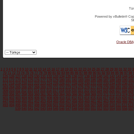
Tür
Powered by vBulletin® Copy
S
Oracle DBA
1
2
3
4
5
6
7
8
9
10
11
12
13
14
15
16
17
18
19
20
21
22
23
24
25
26
27
28
29
30
31
32
33
3
70
71
72
73
74
75
76
77
78
79
80
81
82
83
84
85
86
87
88
89
90
91
92
93
94
95
96
97
98
125
126
127
128
129
130
131
132
133
134
135
136
137
138
139
140
141
142
143
144
145
171
172
173
174
175
176
177
178
179
180
181
182
183
184
185
186
187
188
189
190
191
217
218
219
220
221
222
223
224
225
226
227
228
229
230
231
232
233
234
235
236
237
263
264
265
266
267
268
269
270
271
272
273
274
275
276
277
278
279
280
281
282
283
309
310
311
312
313
314
315
316
317
318
319
320
321
322
323
324
325
326
327
328
329
355
356
357
358
359
360
361
362
363
364
365
366
367
368
369
370
371
372
373
374
375
401
402
403
404
405
406
407
408
409
410
411
412
413
414
415
416
417
418
419
420
421
447
448
449
450
451
452
453
454
455
456
457
458
459
460
461
462
463
464
465
466
467
493
494
495
496
497
498
499
500
501
502
503
504
505
506
507
508
509
510
511
512
513
539
540
541
542
543
544
545
546
547
548
549
550
551
552
553
554
555
556
557