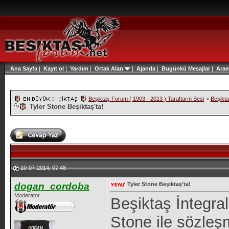
Ana Sayfa
|
Kayıt ol
|
Yardım
|
Ortak Alan
|
Ajanda
|
Bugünkü Mesajlar
|
Ara
Beşiktaş Forum ( 1903 - 2013 ) Taraftarın Sesi
>
Beşikt
Tyler Stone Beşiktaş'ta!
10-07-2014, 07:48
dogan_cordoba
Tyler Stone Beşiktaş'ta!
Moderator
Beşiktaş İntegra
Stone ile sözleş