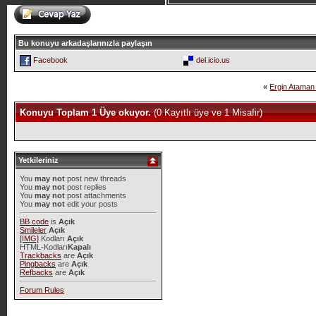
Bu konuyu arkadaşlarınızla paylaşın
Facebook
del.icio.us
«
Ergin Ataman
Konuyu Toplam 1 Üye okuyor.
(0 Kayıtlı üye ve 1 Misafir)
Yetkileriniz
You
may not
post new threads
You
may not
post replies
You
may not
post attachments
You
may not
edit your posts
BB code
is
Açık
Smileler
Açık
[IMG]
Kodları
Açık
HTML-Kodları
Kapalı
Trackbacks
are
Açık
Pingbacks
are
Açık
Refbacks
are
Açık
Forum Rules