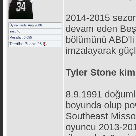
2014-2015 sezon
Üyelik tarihi: Aug 2006
devam eden Beşik
Yaş: 40
bölümünü ABD'li 
Mesajlar: 6.655
Tecrübe Puanı:
26
imzalayarak güçl
Tyler Stone kim
8.9.1991 doğuml
boyunda olup pow
Southeast Misso
oyuncu 2013-201