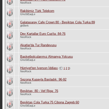
NeoRock
Rakibimiz Türk Telekom
GhoStEaqLe
Galatasaray Cafe Crown:80 - Beşiktaş Cola Turka:89
gkBerk
Dev Kartallar Euro Cup'ta: 84-76
NeoRock
Akatlar'da Tur Randevusu
NeoRock
Basketbolcularımız Almanya Yolcusu
GhoStEaqLe
Hürriyet'ten Iverson İddiası
(
1
2
3
)
NeoRock
Sezona Kupayla Başladık: 96-92
NeoRock
Beşiktaş: 80 - Vef Riga: 76
NeoRock
Beşiktaş Cola Turka:75 Cibona Zagreb:60
GhoStEaqLe