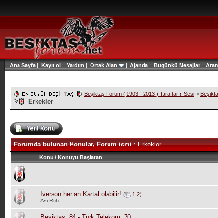
Ana Sayfa
|
Kayıt ol
|
Yardım
|
Ortak Alan
|
Ajanda
|
Bugünkü Mesajlar
|
Ara
Beşiktaş Forum ( 1903 - 2013 ) Taraftarın Sesi
>
Beşikt
Erkekler
Forumda bulunan Konular, Forum ismi
: Erkekler
Konu
/
Konuyu Başlatan
Iverson her an Kartal olabilir!
(
1
2
)
Asi Ruh
Beşiktaş: 84 - Türk Telekom: 70