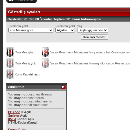
Gösteriliş ayarları
Gösterilen 61 den 80 ´e kadar. Toplam 801 Konu bulunmuştur.
Sıralama şekli
Sıralama şekli
Yaş
Yeni Mesajlar
Sıcak Konu yeni Mesaj yazılmış olunca bu Resim gösteril
Yeni Mesaj yok
Sıcak Konu yeni Mesaj yazılmamış olunca bu Resim göste
Konu Kapatılmıştır
Yetkileriniz
You
may not
post new threads
You
may not
post replies
You
may not
post attachments
You
may not
edit your posts
BB code
is
Açık
Smileler
Açık
[IMG]
Kodları
Açık
HTML-Kodları
Kapalı
Forum Rules