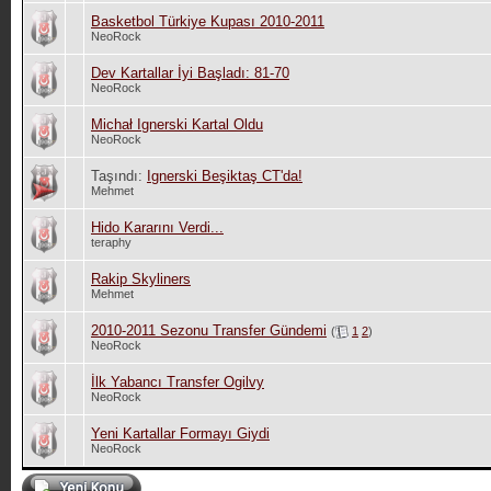
Basketbol Türkiye Kupası 2010-2011
NeoRock
Dev Kartallar İyi Başladı: 81-70
NeoRock
Michał Ignerski Kartal Oldu
NeoRock
Taşındı:
Ignerski Beşiktaş CT'da!
Mehmet
Hido Kararını Verdi...
teraphy
Rakip Skyliners
Mehmet
2010-2011 Sezonu Transfer Gündemi
(
1
2
)
NeoRock
İlk Yabancı Transfer Ogilvy
NeoRock
Yeni Kartallar Formayı Giydi
NeoRock