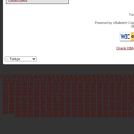
Tür
Powered by vBulletin® Copy
S
Oracle DBA
1
2
3
4
5
6
7
8
9
10
11
12
13
14
15
16
17
18
19
20
21
22
23
24
25
26
27
28
29
30
31
32
33
3
70
71
72
73
74
75
76
77
78
79
80
81
82
83
84
85
86
87
88
89
90
91
92
93
94
95
96
97
98
125
126
127
128
129
130
131
132
133
134
135
136
137
138
139
140
141
142
143
144
145
171
172
173
174
175
176
177
178
179
180
181
182
183
184
185
186
187
188
189
190
191
217
218
219
220
221
222
223
224
225
226
227
228
229
230
231
232
233
234
235
236
237
263
264
265
266
267
268
269
270
271
272
273
274
275
276
277
278
279
280
281
282
283
309
310
311
312
313
314
315
316
317
318
319
320
321
322
323
324
325
326
327
328
329
355
356
357
358
359
360
361
362
363
364
365
366
367
368
369
370
371
372
373
374
375
401
402
403
404
405
406
407
408
409
410
411
412
413
414
415
416
417
418
419
420
421
447
448
449
450
451
452
453
454
455
456
457
458
459
460
461
462
463
464
465
466
467
493
494
495
496
497
498
499
500
501
502
503
504
505
506
507
508
509
510
511
512
513
539
540
541
542
543
544
545
546
547
548
549
550
551
552
553
554
555
556
557