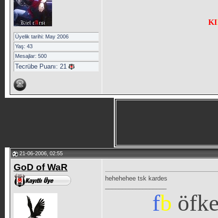
KI
Üyelik tarihi: May 2006
Yaş: 43
Mesajlar: 500
Tecrübe Puanı:
21
21-06-2006, 02:55
GoD of WaR
hehehehee tsk kardes
__________________
f
b
öfk