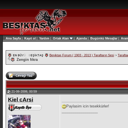
Ana Sayfa
|
Kayıt ol
|
Yardım
|
Ortak Alan
|
Ajanda
|
Bugünkü Mesajlar
|
Ara
Beşiktaş Forum ( 1903 - 2013 ) Taraftarın Sesi
>
Tarafta
Zengin fıkra
21-06-2006, 00:59
Kiel cArsi
Paylasim icin tesekkürler!
__________________