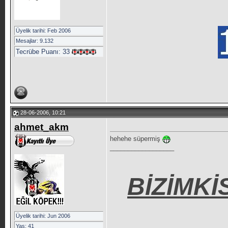
Üyelik tarihi: Feb 2006
Mesajlar: 9.132
Tecrübe Puanı:
33
28-06-2006, 10:21
ahmet_akm
hehehe süpermiş
__________________
BİZİMKİ
Üyelik tarihi: Jun 2006
Yaş: 41