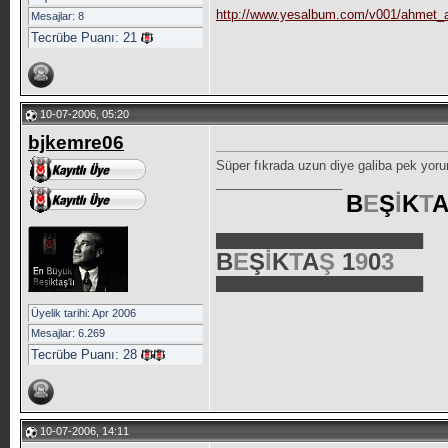
http://www.yesalbum.com/v001/ahmet
Mesajlar: 8
Tecrübe Puanı:
21
10-07-2006, 05:20
bjkemre06
Süper fıkrada uzun diye galiba pek yo
__________________
B
E
Ş
İ
K
T
███████████████████████
B
E
Ş
İ
K
T
A
Ş
1
9
0
3
███████████████████████
Üyelik tarihi: Apr 2006
Mesajlar: 6.269
Tecrübe Puanı:
28
10-07-2006, 14:11