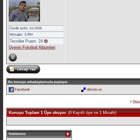
Üyelik tarihi: Jul 2006
Mesajlar: 3.884
Tecrübe Puanı:
24
Üyenin Fotoğraf Albümleri
Bu konuyu arkadaşlarınızla paylaşın
Facebook
del.icio.us
«
Hoc
Konuyu Toplam 1 Üye okuyor.
(0 Kayıtlı üye ve 1 Misafir)
Yetkileriniz