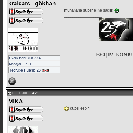
kralcarsi_gökhan
muhahaha süper eline saglik
__________________
вєηιм кσя
Üyelik tarihi: Jun 2006
Mesajlar: 1.401
Tecrübe Puanı:
23
10-07-2006, 14:23
MIKA
güzel espiri