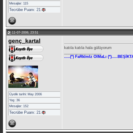
Mesajlar: 115
Tecrübe Puanı:
21
11-07-2006, 23:51
genç_kartal
katıla katıla hala gülüyorum
__________________
.....(*) FaRkImIz OlMaLı (*).....BEŞİK
Üyelik tarihi: May 2006
Yaş: 36
Mesajlar: 152
Tecrübe Puanı:
21