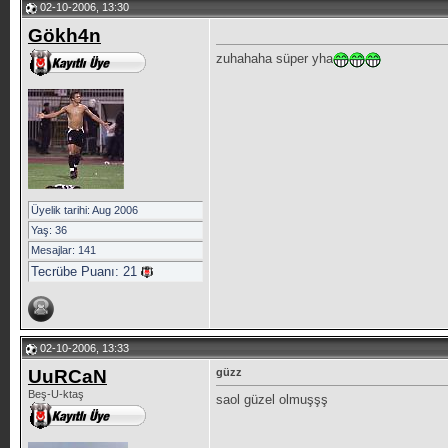
02-10-2006, 13:30
Gökh4n
zuhahaha süper yha
Üyelik tarihi: Aug 2006
Yaş: 36
Mesajlar: 141
Tecrübe Puanı:
21
02-10-2006, 13:33
UuRCaN
güzz
Beş-U-ktaş
saol güzel olmuşşş