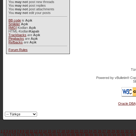
You
may not
post new threads
You
may not
post replies
You
may not
post attachments
You
may not
edit your posts
BB code
is
Açık
Smileler
Açık
[IMG]
Kodları
Açık
HTML-Kodları
Kapalı
Trackbacks
are
Açık
Pingbacks
are
Açık
Refbacks
are
Açık
Forum Rules
Tür
Powered by vBulletin® Copy
S
Oracle DBA
1
2
3
4
5
6
7
8
9
10
11
12
13
14
15
16
17
18
19
20
21
22
23
24
25
26
27
28
29
30
31
32
33
3
70
71
72
73
74
75
76
77
78
79
80
81
82
83
84
85
86
87
88
89
90
91
92
93
94
95
96
97
98