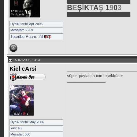
███████████████████████
B
E
Ş
İ
K
T
A
Ş
1
9
0
3
███████████████████████
Üyelik tarihi: Apr 2006
Mesajlar: 6.269
Tecrübe Puanı:
28
15-07-2006, 13:34
Kiel cArsi
süper, paylasim icin tesekkürler
__________________
Üyelik tarihi: May 2006
Yaş: 43
Mesajlar: 500