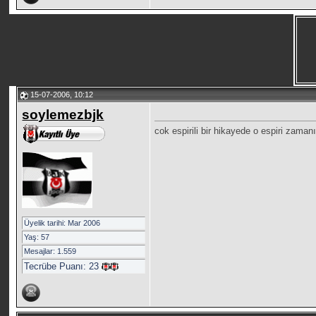
15-07-2006, 10:12
soylemezbjk
cok espirili bir hikayede o espiri zama
Üyelik tarihi: Mar 2006
Yaş: 57
Mesajlar: 1.559
Tecrübe Puanı:
23