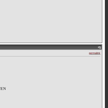
#
5
permalink
FEN