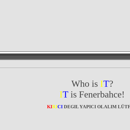
Who is
I
T
?
I
T
is Fenerbahce!
KI
RI
CI
DEGIL YAPICI OLALIM LÜT