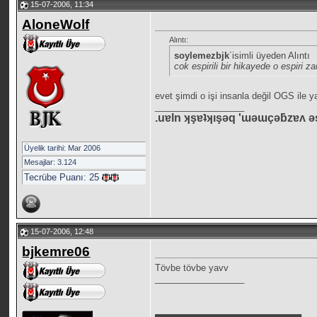
15-07-2006, 11:34
AloneWolf
Alıntı:
soylemezbjk
´isimli üyeden Alıntı
cok espirili bir hikayede o espiri
evet şimdi o işi insanla değil OGS ile y
__________________
.uɐln ʞşɐʇʞışǝq 'ɯǝɯçǝƃzɐʌ ǝ
Üyelik tarihi: Mar 2006
Mesajlar: 3.124
Tecrübe Puanı:
25
15-07-2006, 12:48
bjkemre06
Tövbe tövbe yavv
__________________