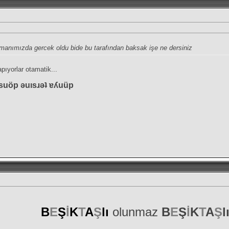
 zamanımızda gercek oldu bide bu tarafından baksak işe ne dersiniz
apıyorlar otamatik...
suöp ǝuısɹǝʇ ɐʎuüp
B
E
Ş
İ
K
T
A
Ş
lı
olunmaz
B
E
Ş
İ
K
T
A
Ş
l