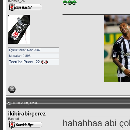
İMansız_26
_____________
Üyelik tarihi: Nov 2007
Mesajlar: 2.893
Tecrübe Puanı:
22
30-10-2008, 13:34
ikibirabirçerez
Banned
hahahhaa abi ço