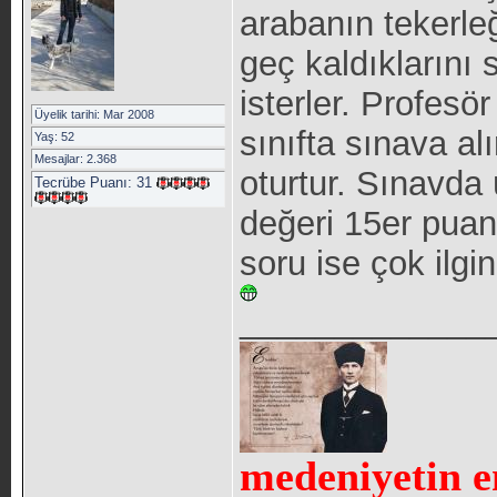
arabanın tekerle
geç kaldıklarını
isterler. Profesör
Üyelik tarihi: Mar 2008
sınıfta sınava alı
Yaş: 52
Mesajlar: 2.368
oturtur. Sınavda 
Tecrübe Puanı:
31
değeri 15er puan
soru ise çok ilgi
_____________
medeniyetin e