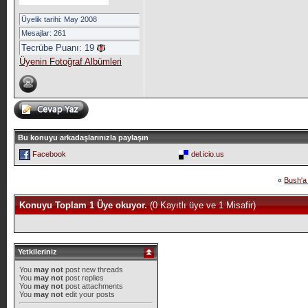
Üyelik tarihi: May 2008
Mesajlar: 261
Tecrübe Puanı:
19
Üyenin Fotoğraf Albümleri
Bu konuyu arkadaşlarınızla paylaşın
Facebook
del.icio.us
«
Bush'a
Konuyu Toplam 1 Üye okuyor.
(0 Kayıtlı üye ve 1 Misafir)
Yetkileriniz
You
may not
post new threads
You
may not
post replies
You
may not
post attachments
You
may not
edit your posts