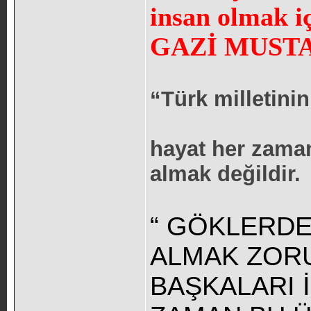
insan olmak içi
GAZİ MUST
“Türk milletini
hayat her zaman
almak değildir.
“ GÖKLERDE
ALMAK ZORU
BAŞKALARI İ