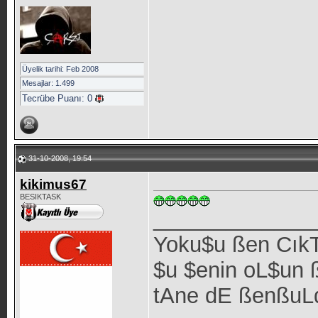
Üyelik tarihi: Feb 2008
Mesajlar: 1.499
Tecrübe Puanı:
0
31-10-2008, 19:54
kikimus67
BESIKTASK
_____________
Yoku$u ßen Cık
$u $enin oL$un 
tAne dE ßenßuL