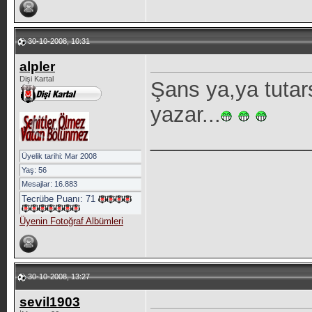
30-10-2008, 10:31
alpler
Dişi Kartal
Şans ya,ya tutars
yazar...
_____________
Üyelik tarihi: Mar 2008
Yaş: 56
Mesajlar: 16.883
Tecrübe Puanı:
71
Üyenin Fotoğraf Albümleri
30-10-2008, 13:27
sevil1903