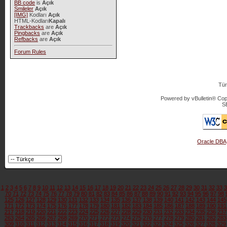
BB code
is
Açık
Smileler
Açık
[IMG]
Kodları
Açık
HTML-Kodları
Kapalı
Trackbacks
are
Açık
Pingbacks
are
Açık
Refbacks
are
Açık
Forum Rules
Tür
Powered by vBulletin® Copy
S
Oracle DBA
1
2
3
4
5
6
7
8
9
10
11
12
13
14
15
16
17
18
19
20
21
22
23
24
25
26
27
28
29
30
31
32
33
3
70
71
72
73
74
75
76
77
78
79
80
81
82
83
84
85
86
87
88
89
90
91
92
93
94
95
96
97
98
125
126
127
128
129
130
131
132
133
134
135
136
137
138
139
140
141
142
143
144
145
171
172
173
174
175
176
177
178
179
180
181
182
183
184
185
186
187
188
189
190
191
217
218
219
220
221
222
223
224
225
226
227
228
229
230
231
232
233
234
235
236
237
263
264
265
266
267
268
269
270
271
272
273
274
275
276
277
278
279
280
281
282
283
309
310
311
312
313
314
315
316
317
318
319
320
321
322
323
324
325
326
327
328
329