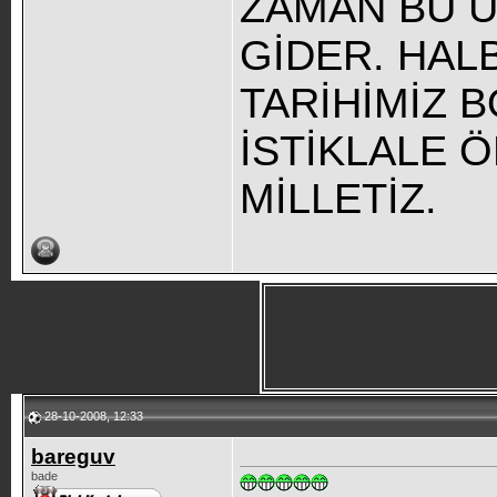
ZAMAN BU Ü
GİDER. HAL
TARİHİMİZ 
İSTİKLALE 
MİLLETİZ.
28-10-2008, 12:33
bareguv
bade