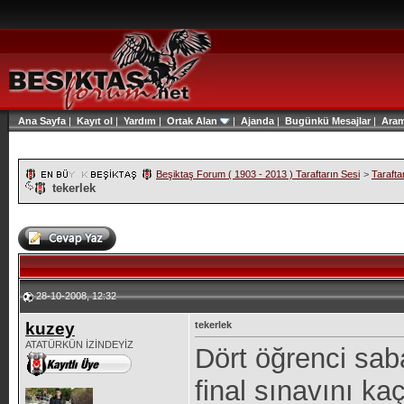
Ana Sayfa
|
Kayıt ol
|
Yardım
|
Ortak Alan
|
Ajanda
|
Bugünkü Mesajlar
|
Ara
Beşiktaş Forum ( 1903 - 2013 ) Taraftarın Sesi
>
Tarafta
tekerlek
28-10-2008, 12:32
kuzey
tekerlek
ATATÜRKÜN İZİNDEYİZ
Dört öğrenci sa
final sınavını kaç