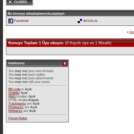
Bu konuyu arkadaşlarınızla paylaşın
Facebook
del.icio.us
«
De
Konuyu Toplam 1 Üye okuyor.
(0 Kayıtlı üye ve 1 Misafir)
Yetkileriniz
You
may not
post new threads
You
may not
post replies
You
may not
post attachments
You
may not
edit your posts
BB code
is
Açık
Smileler
Açık
[IMG]
Kodları
Açık
HTML-Kodları
Kapalı
Trackbacks
are
Açık
Pingbacks
are
Açık
Refbacks
are
Açık
Forum Rules