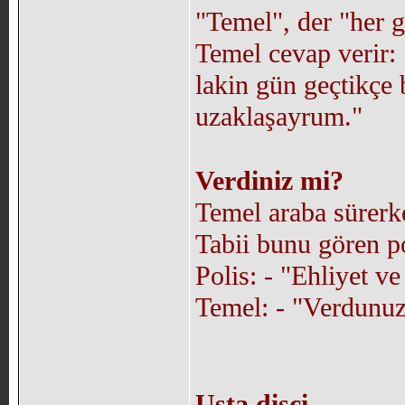
"Temel", der "her g
Temel cevap verir:
lakin gün geçtikçe
uzaklaşayrum."
Verdiniz mi?
Temel araba sürerke
Tabii bunu gören p
Polis: - "Ehliyet v
Temel: - "Verdunuz
Usta dişçi