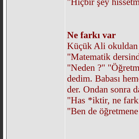
"Hiçbir şey hisset
Ne farkı var
Küçük Ali okuldan e
"Matematik dersind
"Neden ?" "Öğretme
dedim. Babası heme
der. Ondan sonra d
"Has *iktir, ne fark
"Ben de öğretmene 