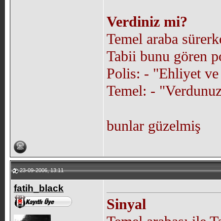
Verdiniz mi?
Temel araba sürerke
Tabii bunu gören p
Polis: - "Ehliyet v
Temel: - "Verdunuz
bunlar güzelmiş
23-09-2006, 13:11
fatih_black
Sinyal