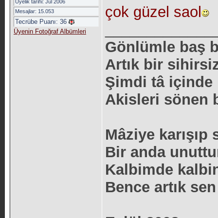
Üyelik tarihi: Jul 2006
çok güzel saol
Mesajlar: 15.053
Tecrübe Puanı:
36
_____________
Üyenin Fotoğraf Albümleri
Gönlümle baş 
Artık bir sihirsi
Şimdi tâ içind
Akisleri sönen b
Mâziye karışıp
Bir anda unuttu
Kalbimde kalbin
Bence artık sen