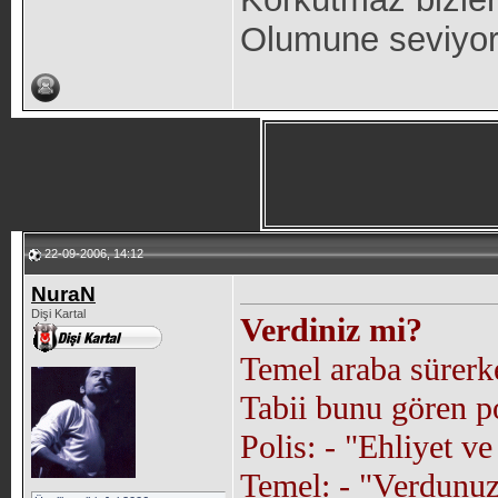
Olumune seviyo
22-09-2006, 14:12
NuraN
Dişi Kartal
Verdiniz mi?
Temel araba sürerke
Tabii bunu gören p
Polis: - "Ehliyet v
Temel: - "Verdunuz