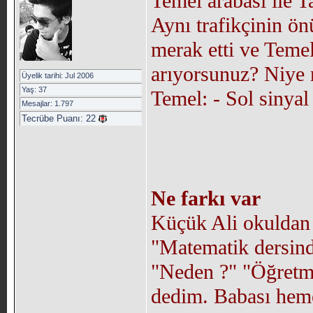
Temel arabası ile
Aynı trafikçinin ön
merak etti ve Temel
arıyorsunuz? Niye
Üyelik tarihi: Jul 2006
Yaş: 37
Temel: - Sol sinyal 
Mesajlar: 1.797
Tecrübe Puanı:
22
Ne farkı var
Küçük Ali okuldan e
"Matematik dersind
"Neden ?" "Öğretme
dedim. Babası heme