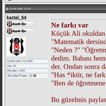
23-09-2006, 12:43
kartal_54
Ne farkı var
Küçük Ali okuldan e
"Matematik dersind
"Neden ?" "Öğretme
dedim. Babası heme
Üyelik tarihi: Jun 2006
der. Ondan sonra d
Yaş: 39
Mesajlar: 1.984
"Has *iktir, ne fark
Tecrübe Puanı:
22
"Ben de öğretmene 
Bu güzelmis paylasim