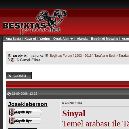
Ana Sayfa
|
Kayıt ol
|
Yardım
|
Ortak Alan
|
Ajanda
|
Bugünkü Mesajlar
|
Ara
Beşiktaş Forum ( 1903 - 2013 ) Taraftarın Sesi
>
Tarafta
6 Guzel Fikra
22-09-2006, 13:22
Josekleberson
6 Guzel Fikra
Sinyal
Temel arabası ile