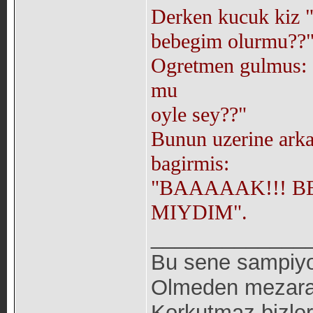
Derken kucuk kiz "
bebegim olurmu??
Ogretmen gulmus: 
mu
oyle sey??"
Bunun uzerine arka
bagirmis:
"BAAAAAK!!! B
MIYDIM".
_____________
Bu sene sampiyon
Olmeden mezara 
Korkutmaz bizleri