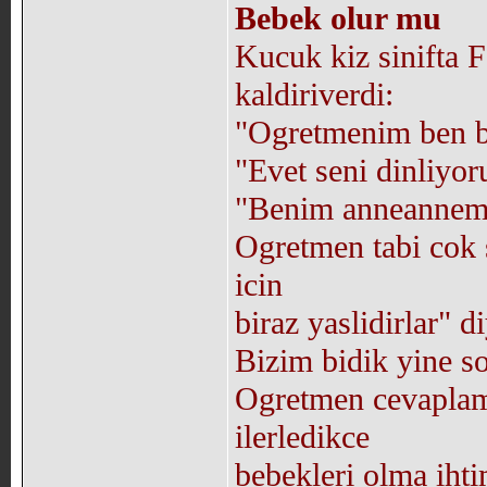
Bebek olur mu
Kucuk kiz sinifta 
kaldiriverdi:
"Ogretmenim ben b
"Evet seni dinliyor
"Benim anneannemi
Ogretmen tabi cok
icin
biraz yaslidirlar" 
Bizim bidik yine s
Ogretmen cevaplami
ilerledikce
bebekleri olma ihti