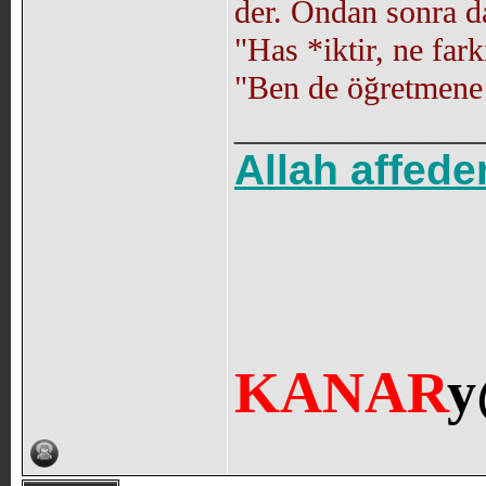
der. Ondan sonra d
"Has *iktir, ne fark
"Ben de öğretmene 
_____________
Allah affede
KANAR