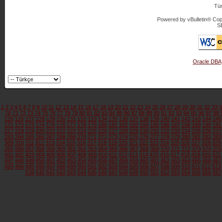
Tür
Powered by vBulletin® Copy
S
Oracle DBA
1
2
3
4
5
6
7
8
9
10
11
12
13
14
15
16
17
18
19
20
21
22
23
24
25
26
27
28
29
30
31
32
33
3
70
71
72
73
74
75
76
77
78
79
80
81
82
83
84
85
86
87
88
89
90
91
92
93
94
95
96
97
98
125
126
127
128
129
130
131
132
133
134
135
136
137
138
139
140
141
142
143
144
145
171
172
173
174
175
176
177
178
179
180
181
182
183
184
185
186
187
188
189
190
191
217
218
219
220
221
222
223
224
225
226
227
228
229
230
231
232
233
234
235
236
237
263
264
265
266
267
268
269
270
271
272
273
274
275
276
277
278
279
280
281
282
283
309
310
311
312
313
314
315
316
317
318
319
320
321
322
323
324
325
326
327
328
329
355
356
357
358
359
360
361
362
363
364
365
366
367
368
369
370
371
372
373
374
375
401
402
403
404
405
406
407
408
409
410
411
412
413
414
415
416
417
418
419
420
421
447
448
449
450
451
452
453
454
455
456
457
458
459
460
461
462
463
464
465
466
467
493
494
495
496
497
498
499
500
501
502
503
504
505
506
507
508
509
510
511
512
513
539
540
541
542
543
544
545
546
547
548
549
550
551
552
553
554
555
556
557