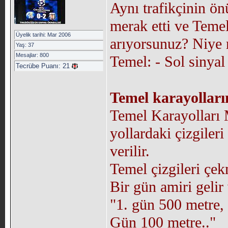
Aynı trafikçinin ön
merak etti ve Temel
Üyelik tarihi: Mar 2006
arıyorsunuz? Niye
Yaş: 37
Mesajlar: 800
Temel: - Sol sinyal 
Tecrübe Puanı:
21
Temel karayollar
Temel Karayolları 
yollardaki çizgiler
verilir.
Temel çizgileri çek
Bir gün amiri gelir
"1. gün 500 metre, 
Gün 100 metre.."