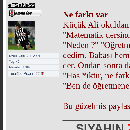
eFSaNe55
Ne farkı var
Küçük Ali okuldan e
"Matematik dersind
"Neden ?" "Öğretme
dedim. Babası heme
Üyelik tarihi: Jun 2006
Yaş: 42
der. Ondan sonra d
Mesajlar: 1.387
"Has *iktir, ne fark
Tecrübe Puanı:
22
"Ben de öğretmene 
Bu güzelmis paylasim
_____________
SIYAHIN