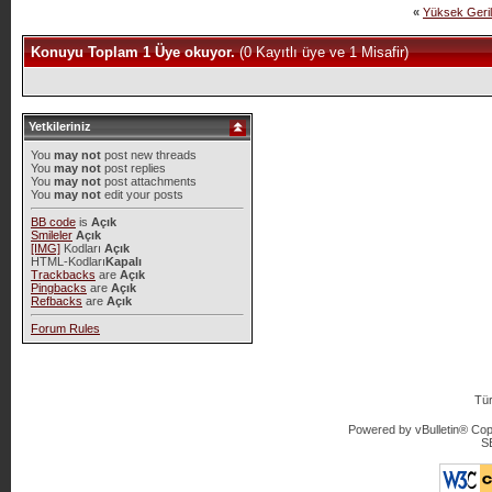
«
Yüksek Geri
Konuyu Toplam 1 Üye okuyor.
(0 Kayıtlı üye ve 1 Misafir)
Yetkileriniz
You
may not
post new threads
You
may not
post replies
You
may not
post attachments
You
may not
edit your posts
BB code
is
Açık
Smileler
Açık
[IMG]
Kodları
Açık
HTML-Kodları
Kapalı
Trackbacks
are
Açık
Pingbacks
are
Açık
Refbacks
are
Açık
Forum Rules
Tür
Powered by vBulletin® Copy
S