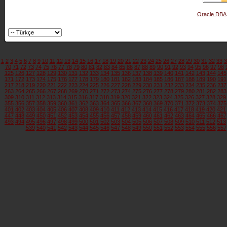
Oracle DBA
1
2
3
4
5
6
7
8
9
10
11
12
13
14
15
16
17
18
19
20
21
22
23
24
25
26
27
28
29
30
31
32
33
3
70
71
72
73
74
75
76
77
78
79
80
81
82
83
84
85
86
87
88
89
90
91
92
93
94
95
96
97
98
125
126
127
128
129
130
131
132
133
134
135
136
137
138
139
140
141
142
143
144
145
171
172
173
174
175
176
177
178
179
180
181
182
183
184
185
186
187
188
189
190
191
217
218
219
220
221
222
223
224
225
226
227
228
229
230
231
232
233
234
235
236
237
263
264
265
266
267
268
269
270
271
272
273
274
275
276
277
278
279
280
281
282
283
309
310
311
312
313
314
315
316
317
318
319
320
321
322
323
324
325
326
327
328
329
355
356
357
358
359
360
361
362
363
364
365
366
367
368
369
370
371
372
373
374
375
401
402
403
404
405
406
407
408
409
410
411
412
413
414
415
416
417
418
419
420
421
447
448
449
450
451
452
453
454
455
456
457
458
459
460
461
462
463
464
465
466
467
493
494
495
496
497
498
499
500
501
502
503
504
505
506
507
508
509
510
511
512
513
539
540
541
542
543
544
545
546
547
548
549
550
551
552
553
554
555
556
557