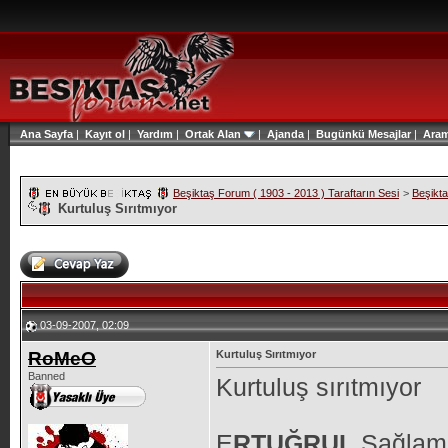
Ana Sayfa
|
Kayıt ol
|
Yardım
|
Ortak Alan
|
Ajanda
|
Bugünkü Mesajlar
|
Ara
Beşiktaş Forum ( 1903 - 2013 ) Taraftarın Sesi
>
Beşikt
Kurtuluş Sırıtmıyor
03-09-2007, 02:09
RoMeO
Kurtuluş Sırıtmıyor
Banned
Kurtuluş sırıtmıyor
E
RTUĞRUL
Sağlam'