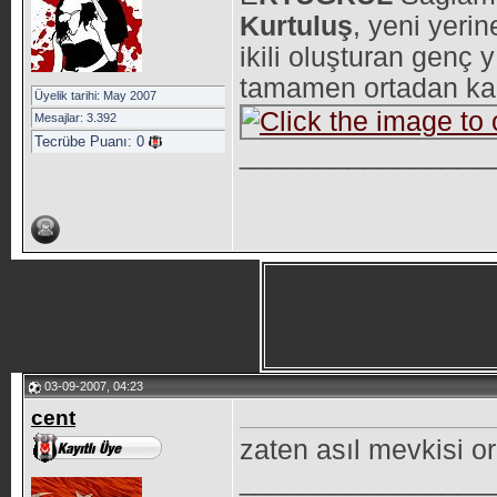
Kurtuluş
, yeni yerin
ikili oluşturan genç 
tamamen ortadan kal
Üyelik tarihi: May 2007
Mesajlar: 3.392
Tecrübe Puanı:
0
________________
03-09-2007, 04:23
cent
zaten asıl mevkisi o
________________