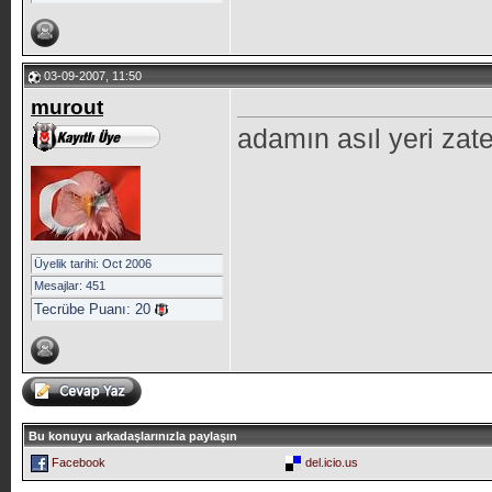
03-09-2007, 11:50
murout
adamın asıl yeri zaten
Üyelik tarihi: Oct 2006
Mesajlar: 451
Tecrübe Puanı:
20
Bu konuyu arkadaşlarınızla paylaşın
Facebook
del.icio.us