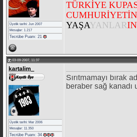
TÜRKİYE KUPAS
CUMHURİYETİ
YAŞA
YANLAR
IN
Üyelik tarihi: Jun 2007
Mesajlar: 1.217
Tecrübe Puanı:
21
03-09-2007, 11:37
kartalim_
Sırıtmamayı bırak ad
beraber sağ kanadı u
Üyelik tarihi: Mar 2006
Mesajlar: 11.350
Tecrübe Puanı:
34