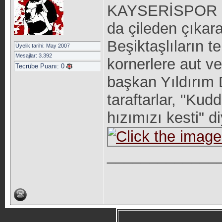
KAYSERİSPOR maç
da çileden çıkar
Beşiktaşlıların te
Üyelik tarihi: May 2007
Mesajlar: 3.392
kornerlere aut v
Tecrübe Puanı:
0
başkan Yıldırım D
taraftarlar, "Kudd
hızımızı kesti" di
_____________