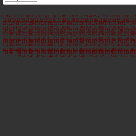
1
2
3
4
5
6
7
8
9
10
11
12
13
14
15
16
17
18
19
20
21
22
23
24
25
26
27
28
29
30
31
32
33
3
70
71
72
73
74
75
76
77
78
79
80
81
82
83
84
85
86
87
88
89
90
91
92
93
94
95
96
97
98
125
126
127
128
129
130
131
132
133
134
135
136
137
138
139
140
141
142
143
144
145
171
172
173
174
175
176
177
178
179
180
181
182
183
184
185
186
187
188
189
190
191
217
218
219
220
221
222
223
224
225
226
227
228
229
230
231
232
233
234
235
236
237
263
264
265
266
267
268
269
270
271
272
273
274
275
276
277
278
279
280
281
282
283
309
310
311
312
313
314
315
316
317
318
319
320
321
322
323
324
325
326
327
328
329
355
356
357
358
359
360
361
362
363
364
365
366
367
368
369
370
371
372
373
374
375
401
402
403
404
405
406
407
408
409
410
411
412
413
414
415
416
417
418
419
420
421
447
448
449
450
451
452
453
454
455
456
457
458
459
460
461
462
463
464
465
466
467
493
494
495
496
497
498
499
500
501
502
503
504
505
506
507
508
509
510
511
512
513
539
540
541
542
543
544
545
546
547
548
549
550
551
552
553
554
555
556
557