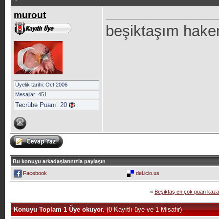
murout
beşiktaşım hakem
Üyelik tarihi: Oct 2006
Mesajlar: 451
Tecrübe Puanı:
20
Bu konuyu arkadaşlarınızla paylaşın
Facebook
del.icio.us
«
Beşiktaş en çok puan kaza
Konuyu Toplam 1 Üye okuyor.
(0 Kayıtlı üye ve 1 Misafir)