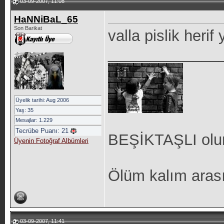
03-09-2007, 11:08
HaNNiBaL_65
Son Barikat
valla pislik heri
_____________
Üyelik tarihi: Aug 2006
Yaş: 35
Mesajlar: 1.229
Tecrübe Puanı:
21
BEŞİKTAŞLI olu
Üyenin Fotoğraf Albümleri
Ölüm kalım arası
03-09-2007, 11:41