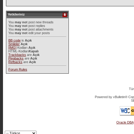
Yetkileriniz
You
may not
post new threads
You
may not
post replies
You
may not
post attachments
You
may not
edit your posts
BB code
is
Açık
Smileler
Açık
[IMG]
Kodları
Açık
HTML-Kodları
Kapalı
Trackbacks
are
Açık
Pingbacks
are
Açık
Refbacks
are
Açık
Forum Rules
Tür
Powered by vBulletin® Copy
S
Oracle DBA