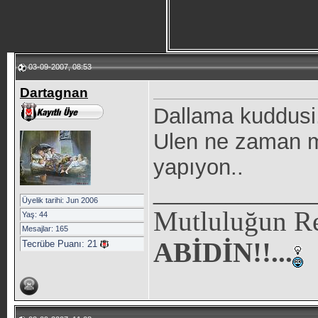
03-09-2007, 08:53
Dartagnan
Dallama kuddusi.
Ulen ne zaman ma
yapıyon..
_____________
Üyelik tarihi: Jun 2006
Mutluluğun Re
Yaş: 44
Mesajlar: 165
ABİDİN!!...
Tecrübe Puanı:
21