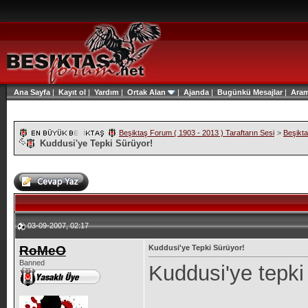
Ana Sayfa
|
Kayıt ol
|
Yardım
|
Ortak Alan
|
Ajanda
|
Bugünkü Mesajlar
|
Ara
Beşiktaş Forum ( 1903 - 2013 ) Taraftarın Sesi
>
Beşikt
Kuddusi'ye Tepki Sürüyor!
03-09-2007, 02:17
RoMeO
Kuddusi'ye Tepki Sürüyor!
Banned
Kuddusi'ye tepki