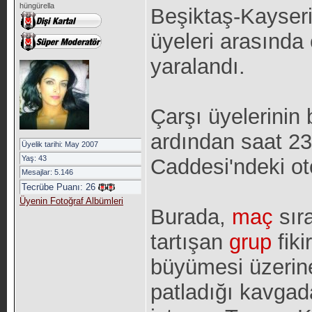
hüngürella
Beşiktaş-Kayser
üyeleri arasında 
yaralandı.
Çarşı üyelerinin 
ardından saat 23
Üyelik tarihi: May 2007
Yaş: 43
Caddesi'ndeki ot
Mesajlar: 5.146
Tecrübe Puanı:
26
Üyenin Fotoğraf Albümleri
Burada,
maç
sır
tartışan
grup
fiki
büyümesi üzerin
patladığı kavgad