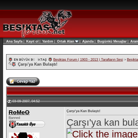
Ana Sayfa
|
Kayıt ol
|
Yardım
|
Ortak Alan
|
Ajanda
|
Bugünkü Mesajlar
|
Ara
Beşiktaş Forum ( 1903 - 2013 ) Taraftarın Sesi
>
Beşikt
Çarşı'ya Kan Bulaştı!
03-09-2007, 04:52
RoMeO
Çarşı'ya Kan Bulaştı!
Banned
Çarşı'ya kan bul