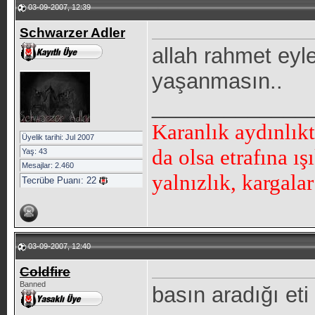
03-09-2007, 12:39
Schwarzer Adler
allah rahmet eyle
yaşanmasın..
_____________
Karanlık aydınlık
Üyelik tarihi: Jul 2007
da olsa etrafına ı
Yaş: 43
Mesajlar: 2.460
yalnızlık, kargala
Tecrübe Puanı:
22
03-09-2007, 12:40
Coldfire
Banned
basın aradığı eti 