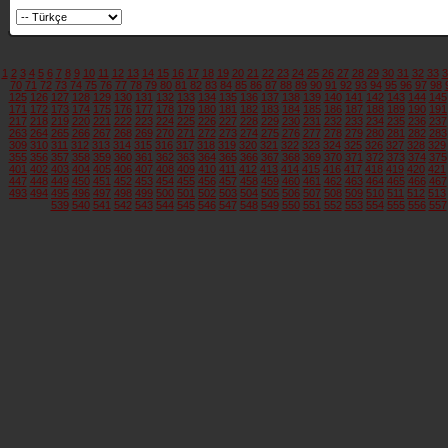
1
2
3
4
5
6
7
8
9
10
11
12
13
14
15
16
17
18
19
20
21
22
23
24
25
26
27
28
29
30
31
32
33
3
70
71
72
73
74
75
76
77
78
79
80
81
82
83
84
85
86
87
88
89
90
91
92
93
94
95
96
97
98
125
126
127
128
129
130
131
132
133
134
135
136
137
138
139
140
141
142
143
144
145
171
172
173
174
175
176
177
178
179
180
181
182
183
184
185
186
187
188
189
190
191
217
218
219
220
221
222
223
224
225
226
227
228
229
230
231
232
233
234
235
236
237
263
264
265
266
267
268
269
270
271
272
273
274
275
276
277
278
279
280
281
282
283
309
310
311
312
313
314
315
316
317
318
319
320
321
322
323
324
325
326
327
328
329
355
356
357
358
359
360
361
362
363
364
365
366
367
368
369
370
371
372
373
374
375
401
402
403
404
405
406
407
408
409
410
411
412
413
414
415
416
417
418
419
420
421
447
448
449
450
451
452
453
454
455
456
457
458
459
460
461
462
463
464
465
466
467
493
494
495
496
497
498
499
500
501
502
503
504
505
506
507
508
509
510
511
512
513
539
540
541
542
543
544
545
546
547
548
549
550
551
552
553
554
555
556
557