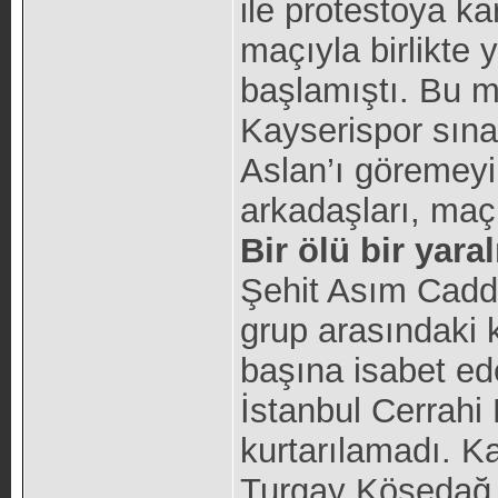
ile protestoya k
maçıyla birlikte
başlamıştı. Bu m
Kayserispor sına
Aslan’ı göremeyi
arkadaşları, maç 
Bir ölü bir yaral
Şehit Asım Cadde
grup arasındaki 
başına isabet ed
İstanbul Cerrahi 
kurtarılamadı. K
Turgay Kösedağ 