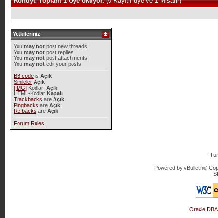
Konuyu Toplam 1 Üye okuyor.
(0 Kayıtlı üye ve 1 Misafir)
Yetkileriniz
You
may not
post new threads
You
may not
post replies
You
may not
post attachments
You
may not
edit your posts
BB code
is
Açık
Smileler
Açık
[IMG]
Kodları
Açık
HTML-Kodları
Kapalı
Trackbacks
are
Açık
Pingbacks
are
Açık
Refbacks
are
Açık
Forum Rules
Tür
Powered by vBulletin® Copy
S
Oracle DBA