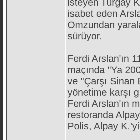
isteyen Turgay K
isabet eden Arsl
Omzundan yarala
sürüyor.
Ferdi Arslan'ın 
maçında "Ya 2004
ve "Çarşı Sinan 
yönetime karşı gru
Ferdi Arslan'ın m
restoranda Alpay K
Polis, Alpay K.'yi