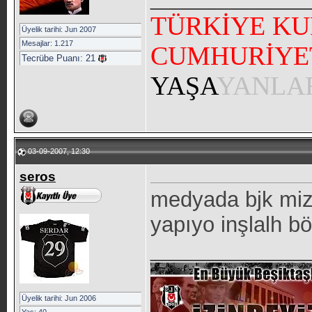
TÜRKİYE KU
Üyelik tarihi: Jun 2007
Mesajlar: 1.217
CUMHURİYE
Tecrübe Puanı:
21
YAŞA
YANLA
03-09-2007, 12:30
seros
medyada bjk mizi
yapıyo inşlalh bö
_____________
Üyelik tarihi: Jun 2006