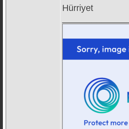
Hürriyet
_____________