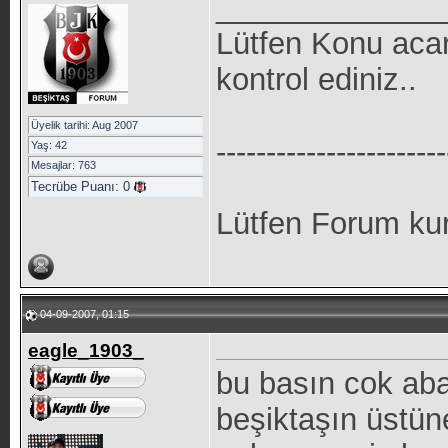
_____________
Lütfen Konu aca
kontrol ediniz..
Üyelik tarihi: Aug 2007
-----------------------
Yaş: 42
Mesajlar: 763
Tecrübe Puanı:
0
Lütfen Forum kur
04-09-2007, 01:15
eagle_1903_
bu basın cok aba
beşiktaşın üstün