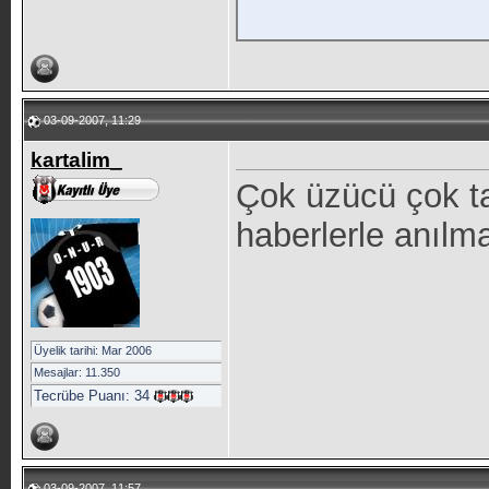
03-09-2007, 11:29
kartalim_
Çok üzücü çok ta
haberlerle anılm
Üyelik tarihi: Mar 2006
Mesajlar: 11.350
Tecrübe Puanı:
34
03-09-2007, 11:57