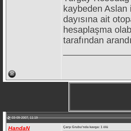
kaybeden Aslan i
dayısına ait otopa
hesaplaşma olabil
tarafından arandı
_____________
03-09-2007, 11:19
HandaN
Çarşı Grubu'nda kavga: 1 ölü