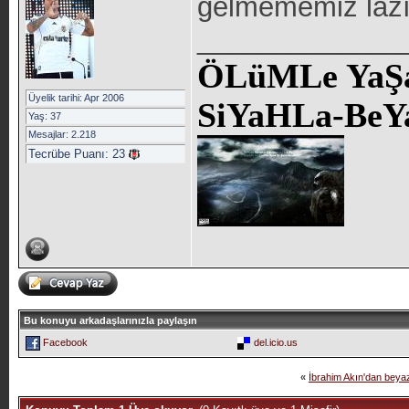
gelmememiz lazı
_____________
ÖLüMLe YaŞa
Üyelik tarihi: Apr 2006
SiYaHLa-BeY
Yaş: 37
Mesajlar: 2.218
Tecrübe Puanı:
23
Bu konuyu arkadaşlarınızla paylaşın
Facebook
del.icio.us
«
İbrahim Akın'dan beya