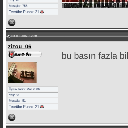
Yaş: 40
Mesajlar: 758
Tecrübe Puanı:
21
03-09-2007, 12:38
zizou_06
bu basın fazla b
Üyelik tarihi: Mar 2006
Yaş: 38
Mesajlar: 51
Tecrübe Puanı:
21