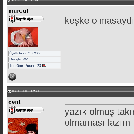
murout
keşke olmasaydı
Üyelik tarihi: Oct 2006
Mesajlar: 451
Tecrübe Puanı:
20
03-09-2007, 12:30
cent
yazık olmuş takım
olmaması lazım
_____________