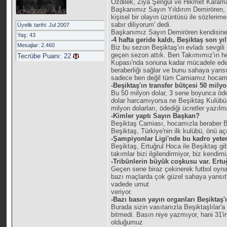
Özdilek, Ziya Şengül ve Hikmet Karama
Başkanımız Sayın Yıldırım Demirören, sö
kişisel bir olayın üzüntüsü ile sözlerim
sabır diliyorum' dedi.
Üyelik tarihi: Jul 2007
Başkanımız Sayın Demirören kendisine s
Yaş: 43
-4 hafta geride kaldı, Beşiktaş son yı
Mesajlar: 2.460
Biz bu sezon Beşiktaş'ın evladı sevgili
geçen sezon attık. Ben Takımımız'ın h
Tecrübe Puanı:
22
Kupası'nda sonuna kadar mücadele edeceğ
beraberliği sağlar ve bunu sahaya yans
sadece ben değil tüm Camiamız hocamı
-Beşiktaş'ın transfer bütçesi 50 mil
Bu 50 milyon dolar, 3 sene boyunca öde
dolar harcamıyorsa ne Beşiktaş Kulübü o
milyon dolarları, ödediği ücretler yazıl
-Kimler yaptı Sayın Başkan?
Beşiktaş Camiası, hocamızla beraber Be
Beşiktaş, Türkiye'nin ilk kulübü, önü a
-Şampiyonlar Ligi'nde bu kadro yete
Beşiktaş, Ertuğrul Hoca ile Beşiktaş g
takımlar bizi ilgilendirmiyor, biz kendi
-Tribünlerin büyük coşkusu var. Ert
Geçen sene biraz çekinerek futbol oyna
bazı maçlarda çok güzel sahaya yansıt
vadede umut
veriyor.
-Bazı basın yayın organları Beşiktaş
Burada sizin vasıtanızla Beşiktaşlılar
bitmedi. Basın niye yazmıyor, hani 31'in
olduğumuz