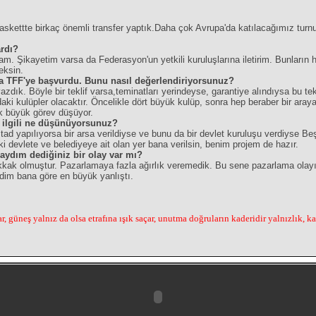
Baskettte birkaç önemli transfer yaptık.Daha çok Avrupa'da katılacağımız tur
ardı?
am. Şikayetim varsa da Federasyon'un yetkili kuruluşlarına iletirim. Bunların
eksin.
la TFF'ye başvurdu. Bunu nasıl değerlendiriyorsunuz?
zdık. Böyle bir teklif varsa,teminatları yerindeyse, garantiye alındıysa bu te
aki kulüpler olacaktır. Öncelikle dört büyük kulüp, sonra hep beraber bir ar
ok büyük görev düşüyor.
le ilgili ne düşünüyorsunuz?
d yapılıyorsa bir arsa verildiyse ve bunu da bir devlet kuruluşu verdiyse Be
i devlete ve belediyeye ait olan yer bana verilsin, benim projem de hazır.
aydım dediğiniz bir olay var mı?
kkak olmuştur. Pazarlamaya fazla ağırlık veremedik. Bu sene pazarlama olayı
dim bana göre en büyük yanlıştı.
, güneş yalnız da olsa etrafına ışık saçar, unutma doğruların kaderidir yalnızlık, k