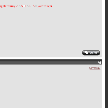
argalar sürüyle
K
A
R
T
A
L
L
A
R
yalnız uçar..
#
4
permalink