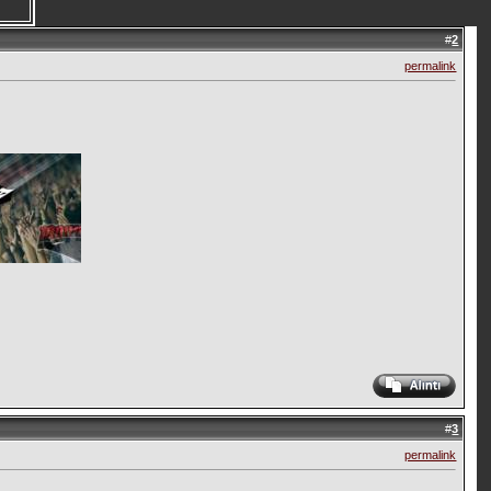
#
2
permalink
#
3
permalink