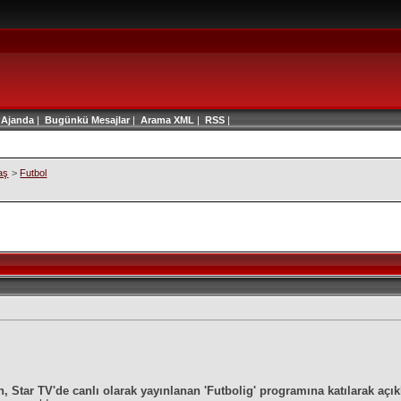
|
Ajanda
|
Bugünkü Mesajlar
|
Arama
XML
|
RSS
|
aş
>
Futbol
 Star TV'de canlı olarak yayınlanan 'Futbolig' programına katılarak açık