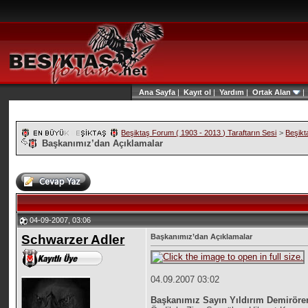
Ana Sayfa
|
Kayıt ol
|
Yardım
|
Ortak Alan
Beşiktaş Forum ( 1903 - 2013 ) Taraftarın Sesi
>
Beşikt
Başkanımız’dan Açıklamalar
04-09-2007, 03:06
Schwarzer Adler
Başkanımız’dan Açıklamalar
04.09.2007 03:02
Başkanımız Sayın Yıldırım Demirören,