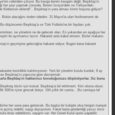
kiye'nin cebinden çıkıyor. Bu kavga benim kavgam değil, Beşiktaş'ın
i her şeyi yapmak zorunda. Benim İsviçre'deki ve Türkiye'deki
e Kleberson eklendi"...Beşiktaş'ın yara alması kimin hoşuna gidiyor?
. Bütün alacağını önden ödedim. 31 Mayıs'ta olan fesihnamemi de
. Bu düşüncenin Beşiktaş'a ve Türk Futbolu'na bir faydası yok.
irören, ne yönetimi ne de gelecek olan. En yukarıdan en aşağıya her
leştiri ile ayırmamız lazım. Hakareti asla kabul etmem. Bizler makamı
iktaş'ın geçmişine geleceğine hakaret ediyor. Bugün bana hakaret
 hakarete kesinlikle katılmıyorum. Yeni bir yönetim kurulu kurduk, 8 ay
erkes Beşiktaş'ın yapısına göre davranmalı.
alarla Beşiktaş'ın haklarınızı koruduğunuzu düşünüyorlar. Siz buna
Beşiktaş bizim için kutsal. Beşiktaş'a laf ettirtmem. Kim olursa olsun.
k 500'ün içine girecek bütçe. 104 yıllık bir camia... Bu camiaya laf
bü'ne her sene para getirecek. Bu başka bir kulüpte olsa hergün manşet
ava açmış olabilir, saygı duyuyorum. Fakat bana gönderdiği yazıyı önce
'a itiraz edebilirsin, saygım var. Her Genel Kurul üyesi yapabilir.