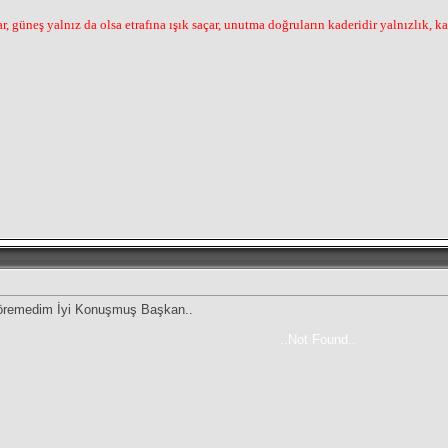
, güneş yalnız da olsa etrafına ışık saçar, unutma doğruların kaderidir yalnızlık, k
öremedim İyi Konuşmuş Başkan..
..Not Found..