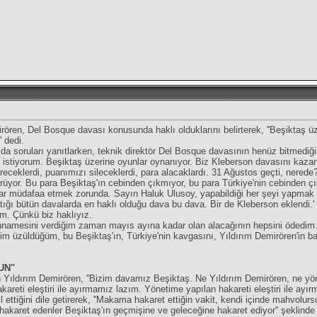
ren, Del Bosque davası konusunda haklı olduklarını belirterek, ''Beşiktaş üze
' dedi.
a soruları yanıtlarken, teknik direktör Del Bosque davasının henüz bitmediğini
ek istiyorum. Beşiktaş üzerine oyunlar oynanıyor. Biz Kleberson davasını kaza
receklerdi, puanımızı sileceklerdi, para alacaklardı. 31 Ağustos geçti, nerede
rüyor. Bu para Beşiktaş'ın cebinden çıkmıyor, bu para Türkiye'nin cebinden ç
r müdafaa etmek zorunda. Sayın Haluk Ulusoy, yapabildiği her şeyi yapmak z
çtığı bütün davalarda en haklı olduğu dava bu dava. Bir de Kleberson eklendi.
m. Çünkü biz haklıyız.
hnamesini verdiğim zaman mayıs ayına kadar olan alacağının hepsini ödedim
m üzüldüğüm, bu Beşiktaş'ın, Türkiye'nin kavgasını, Yıldırım Demirören'in baş
N''
n Yıldırım Demirören, ''Bizim davamız Beşiktaş. Ne Yıldırım Demirören, ne yö
reti eleştiri ile ayırmamız lazım. Yönetime yapılan hakareti eleştiri ile ayır
ettiğini dile getirerek, ''Makama hakaret ettiğin vakit, kendi içinde mahvolur
hakaret edenler Beşiktaş'ın geçmişine ve geleceğine hakaret ediyor'' şeklinde