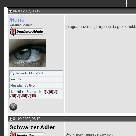
04-09-2007, 03:15
Meric
Yardımcı Admin
programı izlemiştim,genelde güzel nokt
__________________
Üyelik tarihi: Mar 2006
Yaş: 42
Mesajlar: 23.645
Tecrübe Puanı:
10
04-09-2007, 03:17
Schwarzer Adler
Açık açık herşeye cavap..