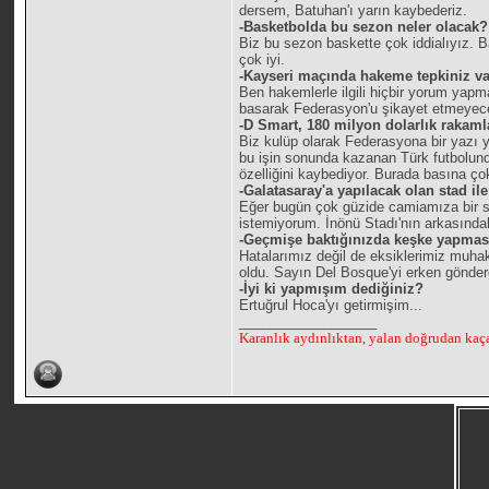
dersem, Batuhan'ı yarın kaybederiz.
-Basketbolda bu sezon neler olacak?
Biz bu sezon baskette çok iddialıyız. 
çok iyi.
-Kayseri maçında hakeme tepkiniz v
Ben hakemlerle ilgili hiçbir yorum yapm
basarak Federasyon'u şikayet etmeyec
-D Smart, 180 milyon dolarlık rakam
Biz kulüp olarak Federasyona bir yazı ya
bu işin sonunda kazanan Türk futbolund
özelliğini kaybediyor. Burada basına ç
-Galatasaray'a yapılacak olan stad i
Eğer bugün çok güzide camiamıza bir sta
istemiyorum. İnönü Stadı'nın arkasındak
-Geçmişe baktığınızda keşke yapmas
Hatalarımız değil de eksiklerimiz muha
oldu. Sayın Del Bosque'yi erken gönder
-İyi ki yapmışım dediğiniz?
Ertuğrul Hoca'yı getirmişim...
__________________
Karanlık aydınlıktan, yalan doğrudan kaçar