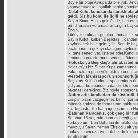
Böyle bir proje Avrupa da bile yok. An
yaşayamıyoruz. İnşallah benim yönetim
-Celal Kolot konusunda sürekli olar
geldi. Siz bu konu ile ilgili ne söyle
Sayın Sinan Engin geldiğinde, herkes h
Şimdi oradan vuramadılar Engin'i başka
Engin,
Türkiye'de olması gereken menajerlik s
Sayın Kolot, kalben Beşiktaşlı, candan 
kaybedecek hale gelmiştik. Ben de ba
bırakmasının çok iyi olacağını söyledim.
iki tane senedi var, isterse öder.Kendi 
cebimden çıkartır onun senedini öderi
-Holosko'yu Beşiktaş'a almak istedin
Holosko'yu biz Süper Kupa zamanında da
Fakat rakam gene yüksekti ve onun içi
-Vestel'in Manisaspor'un sponsorlu
Beşiktaş Kulübü olarak sponsorların ön
gidiyorsa, bu sponsorlardandır. Bu spo
bakması gerekiyor. Biz böyle sponsorla
-Nobre artık taraftarları da küstürdü
Disiplin bizim vazgeçilmez birinci şar
mücadelemizde de formasının hakkını ver
kez konuştu. Bu hafta içi hocamızla Nob
-Batuhan Karadeniz, çok genç bir futb
Batuhan 16 yaşında daha gideceği çok yo
korkuyorum. Ben Batuhan ile telefonda 
mevzuyu Sayın Yemen Ekşioğlu alt yapıy
mukavelesini uzatıyorsak biz de kulüp 
ev alıyorum