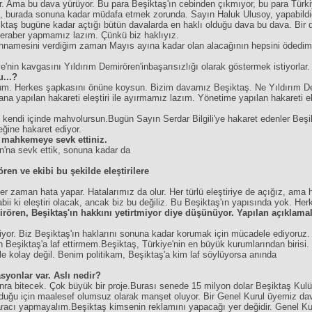
 var. Ama bu dava yürüyor. Bu para Beşiktaş'ın cebinden çıkmıyor, bu para Tür
k, burada sonuna kadar müdafa etmek zorunda. Sayın Haluk Ulusoy, yapabildiğ
iktaş bugüne kadar açtığı bütün davalarda en haklı olduğu dava bu dava. Bir d
eraber yapmamız lazım. Çünkü biz haklıyız.
hnamesini verdiğim zaman Mayıs ayına kadar olan alacağının hepsini ödedim
nin kavgasını Yıldırım Demirören'inbaşarısızlığı olarak göstermek istiyorlar
u...?
m. Herkes şapkasını önüne koysun. Bizim davamız Beşiktaş. Ne Yıldırım Dem
na yapılan hakareti eleştiri ile ayırmamız lazım. Yönetime yapılan hakareti e
, kendi içinde mahvolursun.Bugün Sayın Serdar Bilgili'ye hakaret edenler Beş
eğine hakaret ediyor.
m mahkemeye sevk ettiniz.
n'na sevk ettik, sonuna kadar da
ren ve ekibi bu şekilde eleştirilere
n her zaman hata yapar. Hatalarımız da olur. Her türlü eleştiriye de açığız, ama
abii ki eleştiri olacak, ancak biz bu değiliz. Bu Beşiktaş'ın yapısında yok. H
emirören, Beşiktaş'ın hakkını yetirtmiyor diye düşünüyor. Yapılan açıklam
niyor. Biz Beşiktaş'ın haklarını sonuna kadar korumak için mücadele ediyoruz. 
Beşiktaş'a laf ettirmem.Beşiktaş, Türkiye'nin en büyük kurumlarından birisi. İl
 kolay değil. Benim politikam, Beşiktaş'a kim laf söylüyorsa anında
lasyonlar var. Aslı nedir?
ra bitecek. Çok büyük bir proje.Burası senede 15 milyon dolar Beşiktaş Kulü
 olduğu için maalesef olumsuz olarak manşet oluyor. Bir Genel Kurul üyemiz d
aracı yapmayalım.Beşiktaş kimsenin reklamını yapacağı yer değidir. Genel Kurul