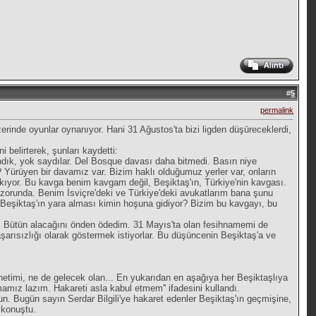
#
5
permalink
rinde oyunlar oynanıyor. Hani 31 Ağustos'ta bizi ligden düşüreceklerdi,
 belirterek, şunları kaydetti:
ndık, yok saydılar. Del Bosque davası daha bitmedi. Basın niye
? Yürüyen bir davamız var. Bizim haklı olduğumuz yerler var, onların
ıkıyor. Bu kavga benim kavgam değil, Beşiktaş'ın, Türkiye'nin kavgası.
orunda. Benim İsviçre'deki ve Türkiye'deki avukatlarım bana şunu
' Beşiktaş'ın yara alması kimin hoşuna gidiyor? Bizim bu kavgayı, bu
. Bütün alacağını önden ödedim. 31 Mayıs'ta olan fesihnamemi de
arısızlığı olarak göstermek istiyorlar. Bu düşüncenin Beşiktaş'a ve
netimi, ne de gelecek olan... En yukarıdan en aşağıya her Beşiktaşlıya
mamız lazım. Hakareti asla kabul etmem'' ifadesini kullandı.
sun. Bugün sayın Serdar Bilgili'ye hakaret edenler Beşiktaş'ın geçmişine,
 konuştu.