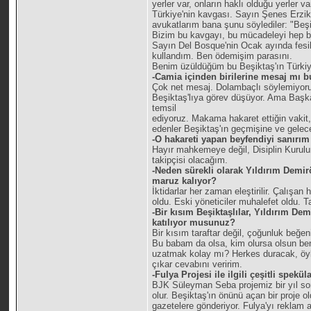
yerler var, onların haklı olduğu yerler
Türkiye'nin kavgası. Sayın Şenes Erzi
avukatlarım bana şunu söylediler: "Beş
Bizim bu kavgayı, bu mücadeleyi hep b
Sayın Del Bosque'nin Ocak ayında fesi
kullandım. Ben ödemişim parasını.
Benim üzüldüğüm bu Beşiktaş'ın Türkiye'
-Camia içinden birilerine mesaj mı b
Çok net mesaj. Dolambaçlı söylemiyoru
Beşiktaş'lıya görev düşüyor. Ama Başka
temsil
ediyoruz. Makama hakaret ettiğin vakit
edenler Beşiktaş'ın geçmişine ve gelec
-O hakareti yapan beyfendiyi sanırı
Hayır mahkemeye değil, Disiplin Kurulu
takipçisi olacağım.
-Neden sürekli olarak Yıldırım Demirö
maruz kalıyor?
İktidarlar her zaman eleştirilir. Çalışa
oldu. Eski yöneticiler muhalefet oldu. T
-Bir kısım Beşiktaşlılar, Yıldırım D
katılıyor musunuz?
Bir kısım taraftar değil, çoğunluk beğe
Bu babam da olsa, kim olursa olsun ben 
uzatmak kolay mı? Herkes duracak, öyle
çıkar cevabını veririm.
-Fulya Projesi ile ilgili çeşitli spekü
BJK Süleyman Seba projemiz bir yıl son
olur. Beşiktaş'ın önünü açan bir proje
gazetelere gönderiyor. Fulya'yı reklam 