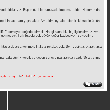
nuvada iddialıyız. Bugün özel bir turnuvada kupamızı aldık. Hocamız da
 hepsi insan, hata yapacaklar. Ama kimseyi alet ederek, kimsenin üstüne
klifi Federasyon değerlendirmeli. Hangi kanal bizi hiç ilgilendirmez. Ama
aya gelmezsek Türk futbolu çok büyük değer kaybediyor. Seyredilme
şiktaş'a da arsa verilmeli. Haksız rekabet yok. Ben Beşiktaş olarak arsa
na fazla ağırlık verdik ve geçen seneye nazaran da yüzde 35 artışımız
argalar sürüyle
K
A
R
T
A
L
L
A
R
yalnız uçar..