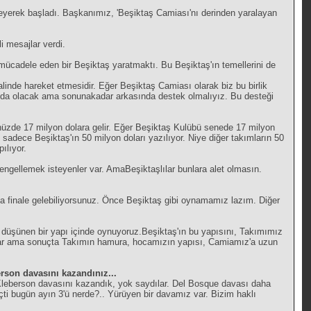
ileyerek başladı. Başkanımız, 'Beşiktaş Camiası'nı derinden yaralayan
 mesajlar verdi.
 mücadele eden bir Beşiktaş yaratmaktı. Bu Beşiktaş'ın temellerini de
alinde hareket etmesidir. Eğer Beşiktaş Camiası olarak biz bu birlik
ı da olacak ama sonunakadar arkasında destek olmalıyız. Bu desteği
nüzde 17 milyon dolara gelir. Eğer Beşiktaş Kulübü senede 17 milyon
sadece Beşiktaş'ın 50 milyon doları yazılıyor. Niye diğer takımların 50
ılıyor.
engellemek isteyenler var. AmaBeşiktaşlılar bunlara alet olmasın.
a finale gelebiliyorsunuz. Önce Beşiktaş gibi oynamamız lazım. Diğer
ı düşünen bir yapı içinde oynuyoruz.Beşiktaş'ın bu yapısını, Takımımız
ılar ama sonuçta Takımın hamura, hocamızın yapısı, Camiamız'a uzun
rson davasını kazandınız...
z Kleberson davasını kazandık, yok saydılar. Del Bosque davası daha
eçti bugün ayın 3'ü nerde?.. Yürüyen bir davamız var. Bizim haklı