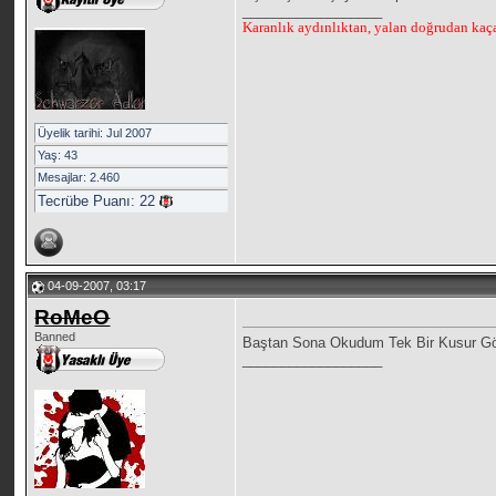
__________________
Karanlık aydınlıktan, yalan doğrudan kaçar
Üyelik tarihi: Jul 2007
Yaş: 43
Mesajlar: 2.460
Tecrübe Puanı:
22
04-09-2007, 03:17
RoMeO
Banned
Baştan Sona Okudum Tek Bir Kusur G
__________________