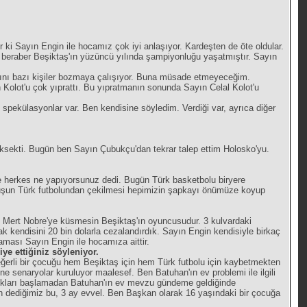
ki Sayın Engin ile hocamız çok iyi anlaşıyor. Kardeşten de öte oldular.
 beraber Beşiktaş'ın yüzüncü yılında şampiyonluğu yaşatmıştır. Sayın
amını bazı kişiler bozmaya çalışıyor. Buna müsade etmeyeceğim.
n Kolot'u çok yıprattı. Bu yıpratmanın sonunda Sayın Celal Kolot'u
i spekülasyonlar var. Ben kendisine söyledim. Verdiği var, ayrıca diğer
ksekti. Bugün ben Sayın Çubukçu'dan tekrar talep ettim Holosko'yu.
de herkes ne yapıyorsunuz dedi. Bugün Türk basketbolu biryere
ruluşun Türk futbolundan çekilmesi hepimizin şapkayı önümüze koyup
se Mert Nobre'ye küsmesin Beşiktaş'ın oyuncusudur. 3 kulvardaki
k kendisini 20 bin dolarla cezalandırdık. Sayın Engin kendisiyle birkaç
aması Sayın Engin ile hocamıza aittir.
ye ettiğiniz söyleniyor.
 değerli bir çocuğu hem Beşiktaş için hem Türk futbolu için kaybetmekten
 senaryolar kuruluyor maalesef. Ben Batuhan'ın ev problemi ile ilgili
rlıkları başlamadan Batuhan'ın ev mevzu gündeme geldiğinde
ün dediğimiz bu, 3 ay evvel. Ben Başkan olarak 16 yaşındaki bir çocuğa