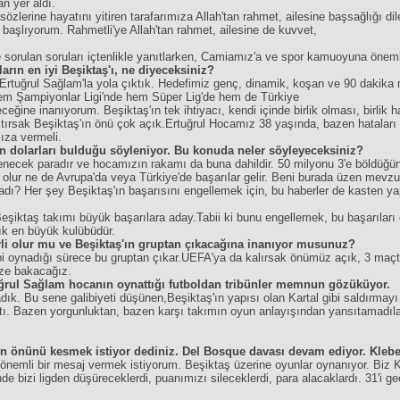
n yer aldı.
zlerine hayatını yitiren tarafarımıza Allah'tan rahmet, ailesine başsağlığı d
e başlıyorum. Rahmetli'ye Allah'tan rahmet, ailesine de kuvvet,
orulan soruları içtenlikle yanıtlarken, Camiamız'a ve spor kamuoyuna önemli
lların en iyi Beşiktaş'ı, ne diyeceksiniz?
 Ertuğrul Sağlam'la yola çıktık. Hedefimiz genç, dinamik, koşan ve 90 dakika
em Şampiyonlar Ligi'nde hem Süper Lig'de hem de Türkiye
ine inanıyorum. Beşiktaş'ın tek ihtiyacı, kendi içinde birlik olması, birlik h
ıtırsak Beşiktaş'ın önü çok açık.Ertuğrul Hocamız 38 yaşında, bazen hatalar
za vermeli.
yon dolarları bulduğu söyleniyor. Bu konuda neler söyleyeceksiniz?
necek paradır ve hocamızın rakamı da buna dahildir. 50 milyonu 3'e böldüğü
lur ne de Avrupa'da veya Türkiye'de başarılar gelir. Beni burada üzen mevzu 
madı? Her şey Beşiktaş'ın başarısını engellemek için, bu haberler de kasten yap
şiktaş takımı büyük başarılara aday.Tabii ki bunu engellemek, bu başarıları 
çık en büyük kulübüdür.
rli olur mu ve Beşiktaş'ın gruptan çıkacağına inanıyor musunuz?
ibi oynadığı sürece bu gruptan çıkar.UEFA'ya da kalırsak önümüz açık, 3 maçt
mize bakacağız.
uğrul Sağlam hocanın oynattığı futboldan tribünler memnun gözüküyor.
dık. Bu sene galibiyeti düşünen,Beşiktaş'ın yapısı olan Kartal gibi saldırmay
tı. Bazen yorgunluktan, bazen karşı takımın oyun anlayışından yansıtamad
'ın önünü kesmek istiyor dediniz. Del Bosque davası devam ediyor. Klebe
'a önemli bir mesaj vermek istiyorum. Beşiktaş üzerine oyunlar oynanıyor. Bi
de bizi ligden düşüreceklerdi, puanımızı sileceklerdi, para alacaklardı. 31'i g