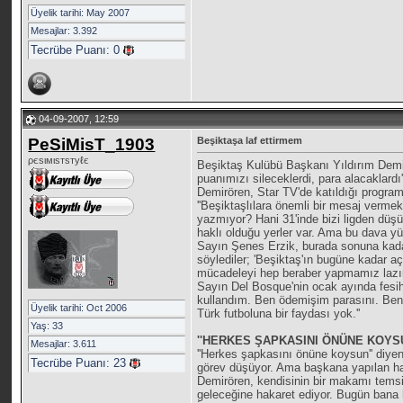
Üyelik tarihi: May 2007
Mesajlar: 3.392
Tecrübe Puanı:
0
04-09-2007, 12:59
PeSiMisT_1903
Beşiktaşa laf ettirmem
ρєѕιмιѕтѕтуℓє
Beşiktaş Kulübü Başkanı Yıldırım Demirö
puanımızı sileceklerdi, para alacaklardı'
Demirören, Star TV'de katıldığı programd
''Beşiktaşlılara önemli bir mesaj verm
yazmıyor? Hani 31'inde bizi ligden düşü
haklı olduğu yerler var. Ama bu dava yü
Sayın Şenes Erzik, burada sonuna kada
söylediler; 'Beşiktaş'ın bugüne kadar a
mücadeleyi hep beraber yapmamız lazı
Sayın Del Bosque'nin ocak ayında fesi
kullandım. Ben ödemişim parasını. Beni
Üyelik tarihi: Oct 2006
Türk futboluna bir faydası yok.''
Yaş: 33
''HERKES ŞAPKASINI ÖNÜNE KOYSU
Mesajlar: 3.611
''Herkes şapkasını önüne koysun'' diye
Tecrübe Puanı:
23
görev düşüyor. Ama başkana yapılan haka
Demirören, kendisinin bir makamı temsil 
geleceğine hakaret ediyor. Bugün bana 