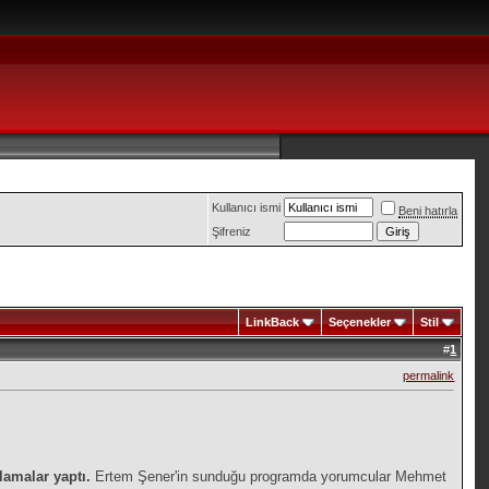
Kullanıcı ismi
Beni hatırla
Şifreniz
LinkBack
Seçenekler
Stil
#
1
permalink
lamalar yaptı.
Ertem Şener'in sunduğu programda yorumcular Mehmet