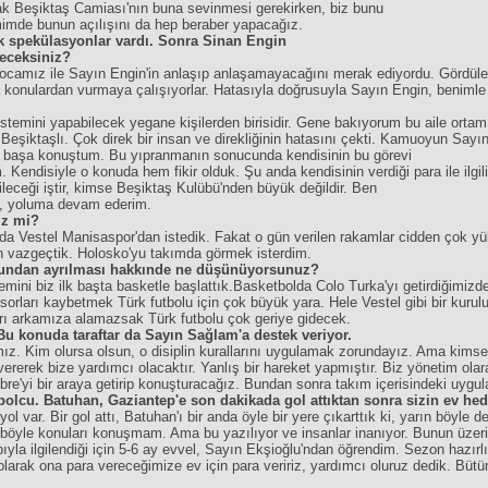
cak Beşiktaş Camiası'nın buna sevinmesi gerekirken, biz bunu
imde bunun açılışını da hep beraber yapacağız.
ak spekülasyonlar vardı. Sonra Sinan Engin
yeceksiniz?
ocamız ile Sayın Engin'in anlaşıp anlaşamayacağını merak ediyordu. Gördüler 
 konulardan vurmaya çalışıyorlar. Hatasıyla doğrusuyla Sayın Engin, benimle
istemini yapabilecek yegane kişilerden birisidir. Gene bakıyorum bu aile ort
Beşiktaşlı. Çok direk bir insan ve direkliğinin hatasını çekti. Kamuoyun Sayı
ş başa konuştum. Bu yıpranmanın sonucunda kendisinin bu görevi
 Kendisiyle o konuda hem fikir olduk. Şu anda kendisinin verdiği para ile ilgil
bileceği iştir, kimse Beşiktaş Kulübü'nden büyük değildir. Ben
m, yoluma devam ederim.
iz mi?
 Vestel Manisaspor'dan istedik. Fakat o gün verilen rakamlar cidden çok yü
n vazgeçtik. Holosko'yu takımda görmek isterdim.
ğundan ayrılması hakkınde ne düşünüyorsunuz?
emini biz ilk başta basketle başlattık.Basketbolda Colo Turka'yı getirdiğimiz
nsorları kaybetmek Türk futbolu için çok büyük yara. Hele Vestel gibi bir ku
rı arkamıza alamazsak Türk futbolu çok geriye gidecek.
. Bu konuda taraftar da Sayın Sağlam'a destek veriyor.
tımız. Kim olursa olsun, o disiplin kurallarını uygulamak zorundayız. Ama kim
erek bize yardımcı olacaktır. Yanlış bir hareket yapmıştır. Biz yönetim olara
re'yi bir araya getirip konuşturacağız. Bundan sonra takım içerisindeki uygul
olcu. Batuhan, Gaziantep'e son dakikada gol attıktan sonra sizin ev hedi
l var. Bir gol attı, Batuhan'ı bir anda öyle bir yere çıkarttık ki, yarın böyle
böyle konuları konuşmam. Ama bu yazılıyor ve insanlar inanıyor. Bunun üzerine
la ilgilendiği için 5-6 ay evvel, Sayın Ekşioğlu'ndan öğrendim. Sezon hazı
olarak ona para vereceğimize ev için para veririz, yardımcı oluruz dedik. Büt