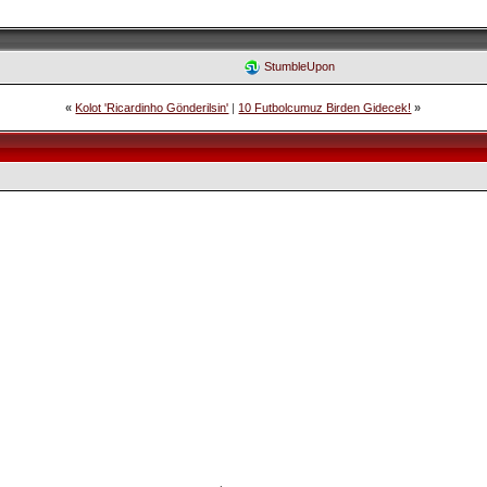
StumbleUpon
«
Kolot 'Ricardinho Gönderilsin'
|
10 Futbolcumuz Birden Gidecek!
»