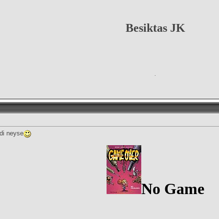
Besiktas JK
.
di neyse
No Game