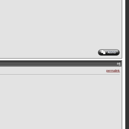
#
4
permalink