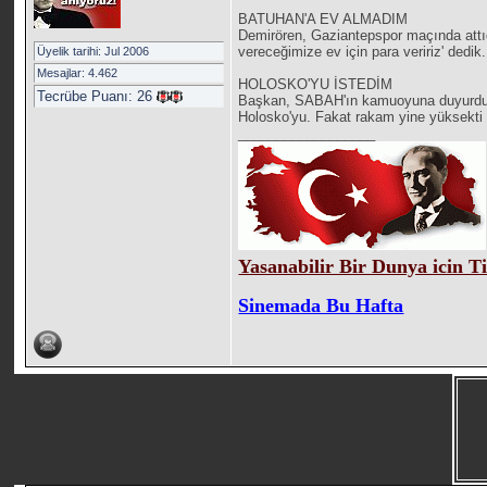
BATUHAN'A EV ALMADIM
Demirören, Gaziantepspor maçında attığ
vereceğimize ev için para veririz' ded
Üyelik tarihi: Jul 2006
Mesajlar: 4.462
HOLOSKO'YU İSTEDİM
Tecrübe Puanı:
26
Başkan, SABAH'ın kamuoyuna duyurduğu a
Holosko'yu. Fakat rakam yine yüksekti 
__________________
Yasanabilir Bir Dunya icin T
Sinemada Bu Hafta