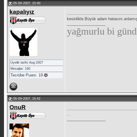
05-09-2007, 15:40
kapalıyız
kesinlikle.Büyük adam hatasını anlamı
__________________
yağmurlu bi günd
Üyelik tarihi: Aug 2007
Mesajlar: 190
Tecrübe Puanı:
19
05-09-2007, 15:42
OnuR
...
__________________