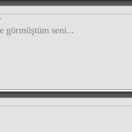
ş
e görmüştüm seni...