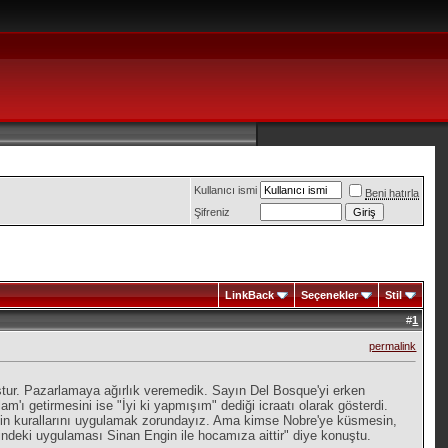
Kullanıcı ismi
Beni hatırla
Şifreniz
LinkBack
Seçenekler
Stil
#
1
permalink
ştur. Pazarlamaya ağırlık veremedik. Sayın Del Bosque'yi erken
ı getirmesini ise "İyi ki yapmışım" dediği icraatı olarak gösterdi.
siplin kurallarını uygulamak zorundayız. Ama kimse Nobre'ye küsmesin,
indeki uygulaması Sinan Engin ile hocamıza aittir" diye konuştu.