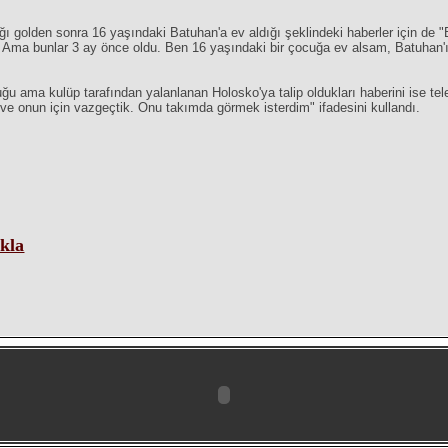
ı golden sonra 16 yaşındaki Batuhan'a ev aldığı şeklindeki haberler için de 
ik. Ama bunlar 3 ay önce oldu. Ben 16 yaşındaki bir çocuğa ev alsam, Batuhan'
ma kulüp tarafından yalanlanan Holosko'ya talip oldukları haberini ise tele
ve onun için vazgeçtik. Onu takımda görmek isterdim" ifadesini kullandı.
ikla