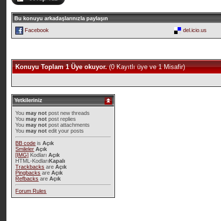
Bu konuyu arkadaşlarınızla paylaşın
Facebook
del.icio.us
Konuyu Toplam 1 Üye okuyor.
(0 Kayıtlı üye ve 1 Misafir)
Yetkileriniz
You
may not
post new threads
You
may not
post replies
You
may not
post attachments
You
may not
edit your posts
BB code
is
Açık
Smileler
Açık
[IMG]
Kodları
Açık
HTML-Kodları
Kapalı
Trackbacks
are
Açık
Pingbacks
are
Açık
Refbacks
are
Açık
Forum Rules