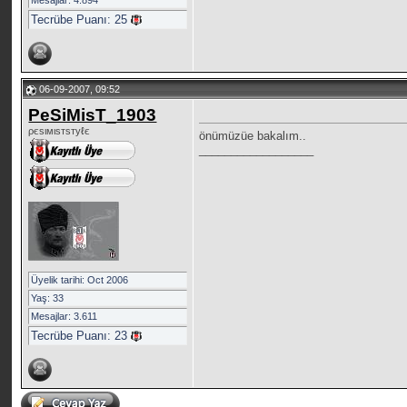
Mesajlar: 4.894
Tecrübe Puanı:
25
06-09-2007, 09:52
PeSiMisT_1903
ρєѕιмιѕтѕтуℓє
önümüzüe bakalım..
__________________
Üyelik tarihi: Oct 2006
Yaş: 33
Mesajlar: 3.611
Tecrübe Puanı:
23