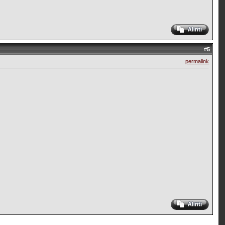
#
5
permalink