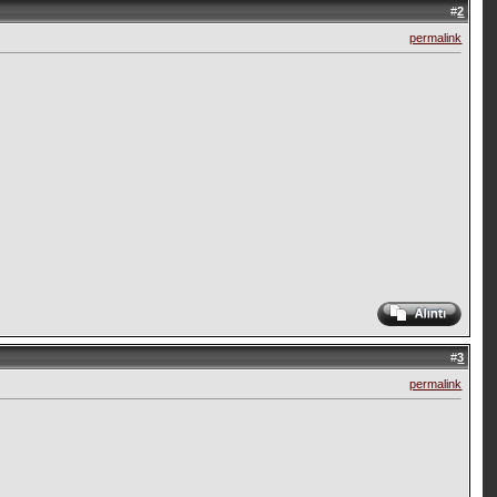
#
2
permalink
#
3
permalink