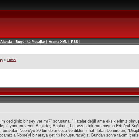
|
Ajanda
|
Bugünkü Mesajlar
|
Arama
XML
|
RSS
|
aş
>
Futbol
 dediğiniz bir şey var mı?" sorusuna, "Hatalar değil ama eksiklerimiz olmu
ı" yanıtını verdi. Beşiktaş Başkanı, bu sezon takımın başına Ertuğrul Sağlam'
şı bırakılan Nobre'ye 20 bin dolar ceza verdiklerini hatırlatan Demirören, "Di
ocamızla Nobre'yi bir araya getirip konuşturacağız. Bundan sonra takım içeris