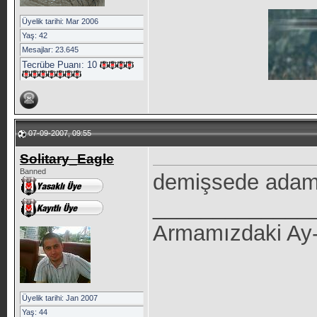
Üyelik tarihi: Mar 2006
Yaş: 42
Mesajlar: 23.645
Tecrübe Puanı:
10
07-09-2007, 09:55
Solitary_Eagle
Banned
demişsede adam 
_____________
Armamızdaki Ay-yı
Üyelik tarihi: Jan 2007
Yaş: 44