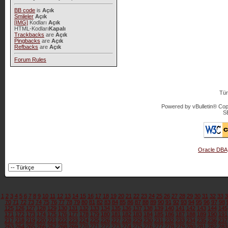
BB code
is
Açık
Smileler
Açık
[IMG]
Kodları
Açık
HTML-Kodları
Kapalı
Trackbacks
are
Açık
Pingbacks
are
Açık
Refbacks
are
Açık
Forum Rules
Tür
Powered by vBulletin® Copy
S
Oracle DBA
1
2
3
4
5
6
7
8
9
10
11
12
13
14
15
16
17
18
19
20
21
22
23
24
25
26
27
28
29
30
31
32
33
3
70
71
72
73
74
75
76
77
78
79
80
81
82
83
84
85
86
87
88
89
90
91
92
93
94
95
96
97
98
125
126
127
128
129
130
131
132
133
134
135
136
137
138
139
140
141
142
143
144
145
171
172
173
174
175
176
177
178
179
180
181
182
183
184
185
186
187
188
189
190
191
217
218
219
220
221
222
223
224
225
226
227
228
229
230
231
232
233
234
235
236
237
263
264
265
266
267
268
269
270
271
272
273
274
275
276
277
278
279
280
281
282
283