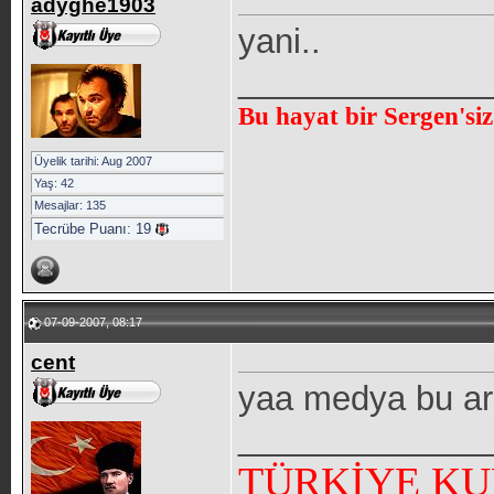
adyghe1903
yani..
_____________
Bu hayat bir Sergen'siz
Üyelik tarihi: Aug 2007
Yaş: 42
Mesajlar: 135
Tecrübe Puanı:
19
07-09-2007, 08:17
cent
yaa medya bu ara
_____________
TÜRKİYE KU