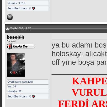
Mesajlar: 1.912
Tecrübe Puanı:
0
07-09-2007, 11:27
besebih
Banned
ya bu adamı boşu
holoskayı alıcak
off yıne boşa pa
_____________
KAHPE
Üyelik tarihi: Sep 2007
Yaş: 39
VURUL
Mesajlar: 92
Tecrübe Puanı:
0
FERDİ A