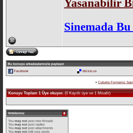
Yasanabilir B
Sinemada Bu
Bu konuyu arkadaşlarınızla paylaşın
Facebook
del.icio.us
«
Çubuklu Formamız Satışa
Konuyu Toplam 1 Üye okuyor.
(0 Kayıtlı üye ve 1 Misafir)
Yetkileriniz
You
may not
post new threads
You
may not
post replies
You
may not
post attachments
You
may not
edit your posts