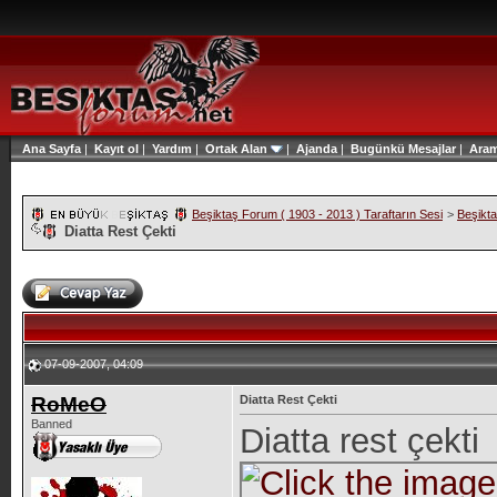
Ana Sayfa
|
Kayıt ol
|
Yardım
|
Ortak Alan
|
Ajanda
|
Bugünkü Mesajlar
|
Ara
Beşiktaş Forum ( 1903 - 2013 ) Taraftarın Sesi
>
Beşikt
Diatta Rest Çekti
07-09-2007, 04:09
RoMeO
Diatta Rest Çekti
Banned
Diatta rest çekti