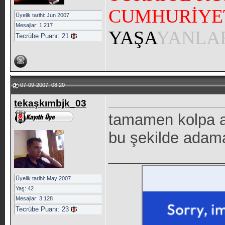
CUMHURİYE
Üyelik tarihi: Jun 2007
Mesajlar: 1.217
YAŞA
YANLA
Tecrübe Puanı:
21
07-09-2007, 08:20
tekaşkımbjk_03
tamamen kolpa a
bu şekilde adam
_____________
Üyelik tarihi: May 2007
Yaş: 42
Mesajlar: 3.128
Tecrübe Puanı:
23