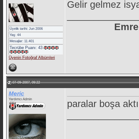
Gelir gelmez is
_____________
Emre
Üyelik tarihi: Jun 2006
Yaş: 44
Mesajlar: 11.401
Tecrübe Puanı:
43
Üyenin Fotoğraf Albümleri
07-09-2007, 09:22
Meric
Yardımcı Admin
paralar boşa aktı
_____________