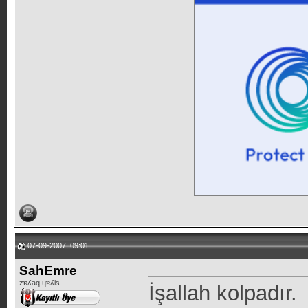
07-09-2007, 09:01
SahEmre
zɐʎaq ɥɐʎis
İşallah kolpadır.