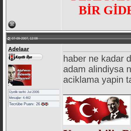
BİR GİD
07-09-2007, 12:08
Adelaar
haber ne kadar 
adam alindiysa ni
aciklama yapin ta
_____________
Üyelik tarihi: Jul 2006
Mesajlar: 4.462
Tecrübe Puanı:
26