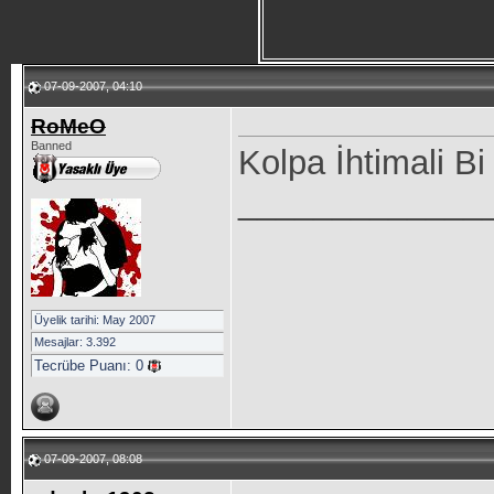
07-09-2007, 04:10
RoMeO
Banned
Kolpa İhtimali Bi
_____________
Üyelik tarihi: May 2007
Mesajlar: 3.392
Tecrübe Puanı:
0
07-09-2007, 08:08