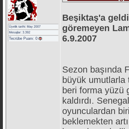
Beşiktaş'a geld
göremeyen Lamin
Üyelik tarihi: May 2007
Mesajlar: 3.392
6.9.2007
Tecrübe Puanı:
0
Sezon başında F
büyük umutlarla 
beri forma yüzü
kaldırdı. Senegal
oyunculardan bir
beklemekten artı