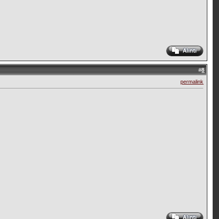
#
8
permalink