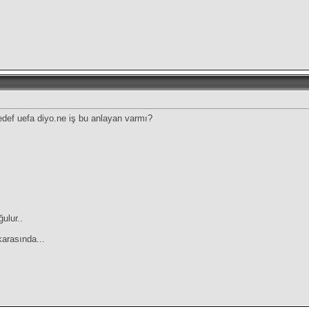
hedef uefa diyo.ne iş bu anlayan varmı?
lur..
arasında...