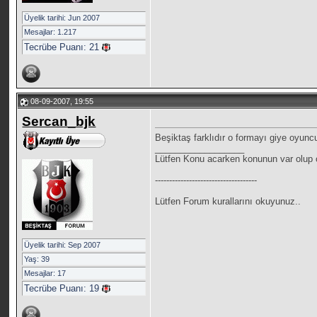
Üyelik tarihi: Jun 2007
Mesajlar: 1.217
Tecrübe Puanı:
21
08-09-2007, 19:55
Sercan_bjk
Beşiktaş farklıdır o formayı giye oyunc
__________________
Lütfen Konu acarken konunun var olup o
------------------------------------
Lütfen Forum kurallarını okuyunuz..
Üyelik tarihi: Sep 2007
Yaş: 39
Mesajlar: 17
Tecrübe Puanı:
19