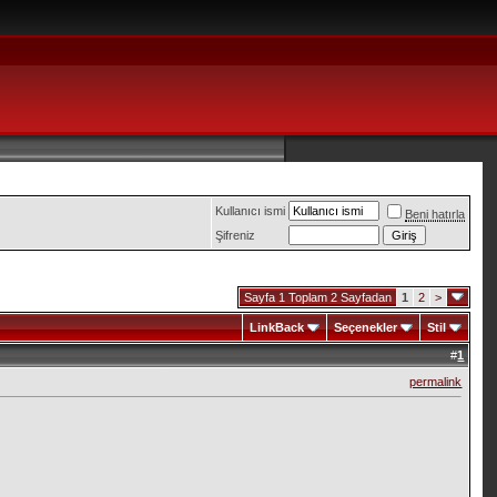
Kullanıcı ismi
Beni hatırla
Şifreniz
Sayfa 1 Toplam 2 Sayfadan
1
2
>
LinkBack
Seçenekler
Stil
#
1
permalink