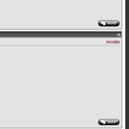
#
4
permalink