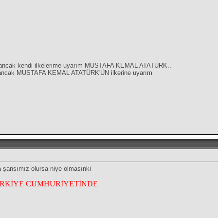
ğil, ancak kendi ilkelerime uyarım MUSTAFA KEMAL ATATÜRK..
ğil, ancak MUSTAFA KEMAL ATATÜRK'ÜN ilkerine uyarım
a şansımız olursa niye olmasınki
ÜRKİYE CUMHURİYETİNDE