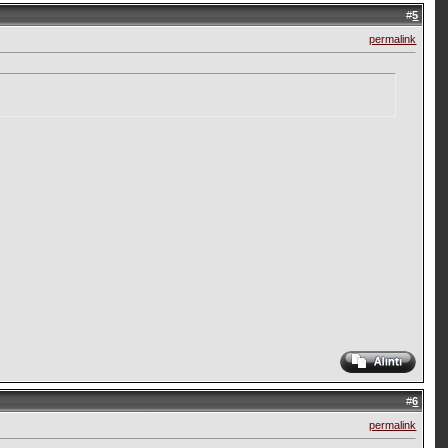
#
5
permalink
#
6
permalink