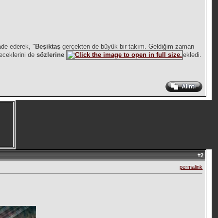
ade ederek, "
Beşiktaş
gerçekten de büyük bir takım. Geldiğim zaman
leceklerini de
sözlerine
ekledi.
#
2
permalink