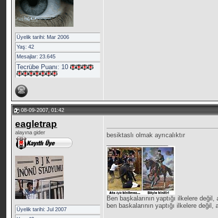
Üyelik tarihi: Mar 2006
Yaş: 42
Mesajlar: 23.645
Tecrübe Puanı:
10
08-09-2007, 01:42
eagletrap
alayına gider
besiktaslı olmak ayrıcalıktır
__________________
Ben başkalarının yaptığı ilkelere de
ben baskalarının yaptığı ilkelere de
Üyelik tarihi: Jul 2007