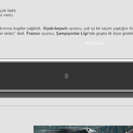
çok farklı
 verici.
akımına övgüler yağdırdı.
Siyah-beyazlı
oyuncu, çok iyi bir seçim yaptığını if
r ekibiz" dedi.
Fransız
oyuncu,
Şampiyonlar Ligi'
nde grupta ilk ikiye girebi
..Not Found..