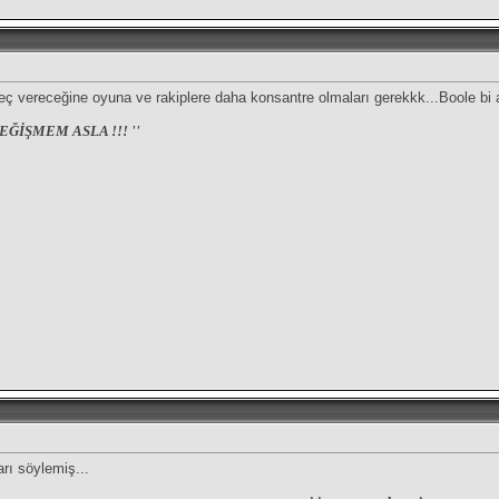
 vereceğine oyuna ve rakiplere daha konsantre olmaları gerekkk...Boole bi 
EĞİŞMEM ASLA !!! ''
rı söylemiş...