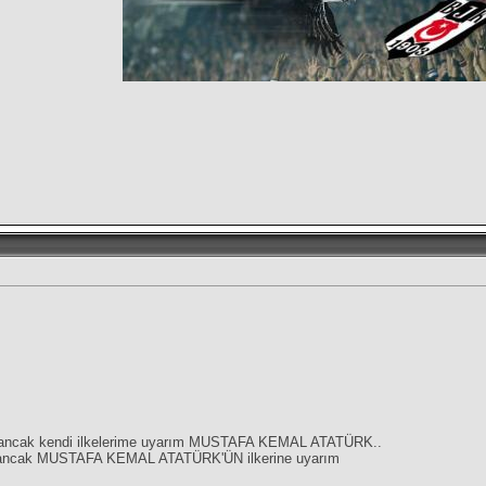
ğil, ancak kendi ilkelerime uyarım MUSTAFA KEMAL ATATÜRK..
ğil, ancak MUSTAFA KEMAL ATATÜRK'ÜN ilkerine uyarım