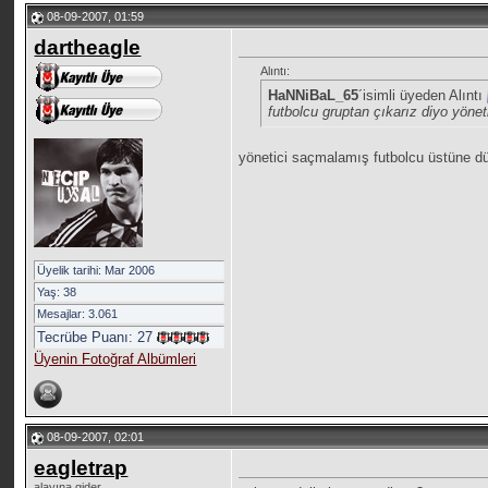
08-09-2007, 01:59
dartheagle
Alıntı:
HaNNiBaL_65
´isimli üyeden Alıntı
futbolcu gruptan çıkarız diyo yöne
yönetici saçmalamış futbolcu üstüne d
Üyelik tarihi: Mar 2006
Yaş: 38
Mesajlar: 3.061
Tecrübe Puanı:
27
Üyenin Fotoğraf Albümleri
08-09-2007, 02:01
eagletrap
alayına gider