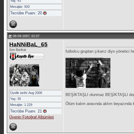
Yaş: 43
Mesajlar: 920
Tecrübe Puanı:
20
08-09-2007, 01:57
HaNNiBaL_65
Son Barikat
futbolcu gruptan çıkarız diyo yönetici 
__________________
Üyelik tarihi: Aug 2006
BEŞİKTAŞLI olunmaz BEŞİKTAŞLI doğu
Yaş: 35
Ölüm kalım arasında aklım beyazında k
Mesajlar: 1.229
Tecrübe Puanı:
21
Üyenin Fotoğraf Albümleri