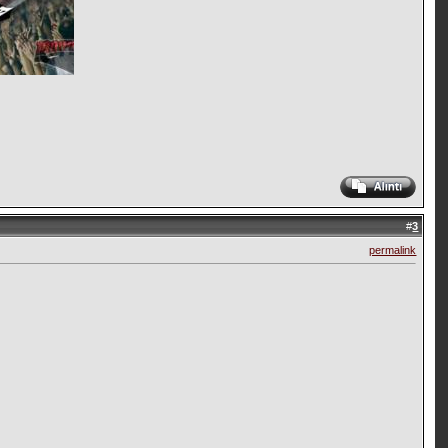
#
3
permalink