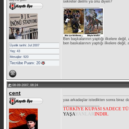
sekreter deilmi ya onu diyen?
__________________
Ben başkalarının yaptığı ilkelere de
ben baskalarının yaptığı ilkelere de
Üyelik tarihi: Jul 2007
Yaş: 43
Mesajlar: 920
Tecrübe Puanı:
20
08-09-2007, 08:24
cent
yaa arkadaşlar istedikten sonra biraz d
__________________
TÜRKİYE KUPASI SADECE T
YAŞA
YANLAR
INDIR.