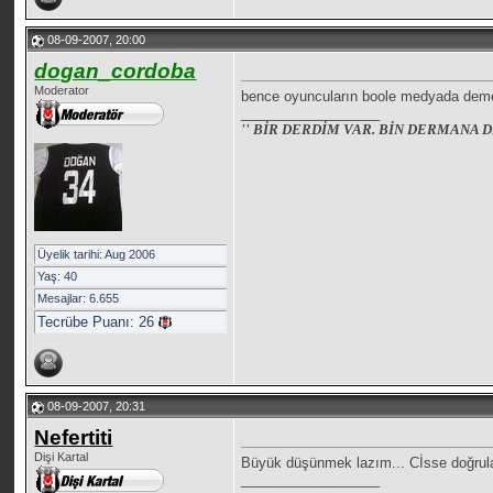
08-09-2007, 20:00
dogan_cordoba
Moderator
bence oyuncuların boole medyada demeç
__________________
'' BİR DERDİM VAR. BİN DERMANA D
Üyelik tarihi: Aug 2006
Yaş: 40
Mesajlar: 6.655
Tecrübe Puanı:
26
08-09-2007, 20:31
Nefertiti
Dişi Kartal
Büyük düşünmek lazım... Cİsse doğrula
__________________