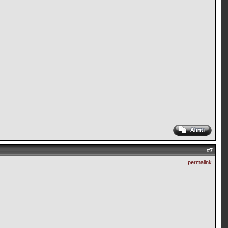
#
7
permalink