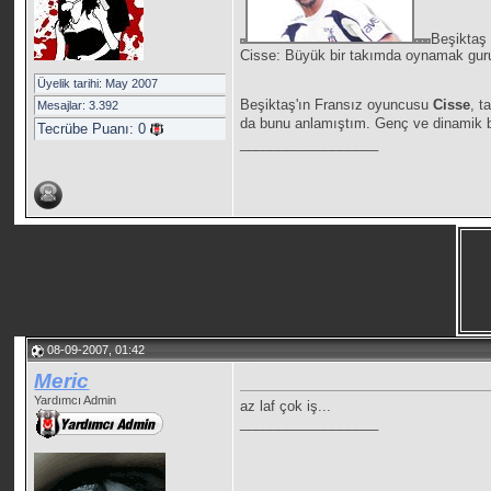
Beşiktaş 
Cisse: Büyük bir takımda oynamak gurur
Üyelik tarihi: May 2007
Beşiktaş'ın Fransız oyuncusu
Cisse
, t
Mesajlar: 3.392
da bunu anlamıştım. Genç ve dinamik bi
Tecrübe Puanı:
0
__________________
08-09-2007, 01:42
Meric
Yardımcı Admin
az laf çok iş...
__________________