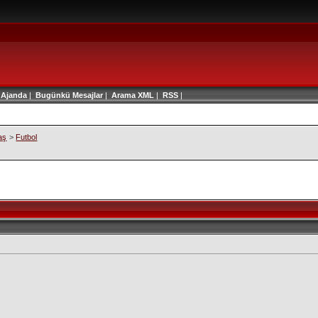
|
Ajanda
|
Bugünkü Mesajlar
|
Arama
XML
|
RSS
|
aş
>
Futbol