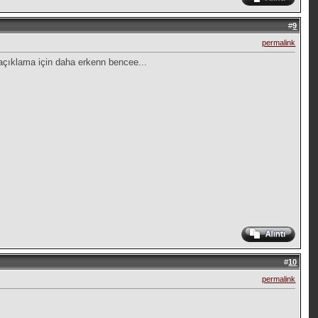
#
9
permalink
açıklama için daha erkenn bencee...
#
10
permalink