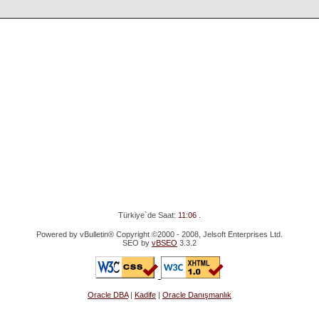
Türkiye`de Saat:
11:06
.
Powered by vBulletin® Copyright ©2000 - 2008, Jelsoft Enterprises Ltd.
SEO by
vBSEO
3.3.2
Oracle DBA
|
Kadife
|
Oracle Danışmanlık