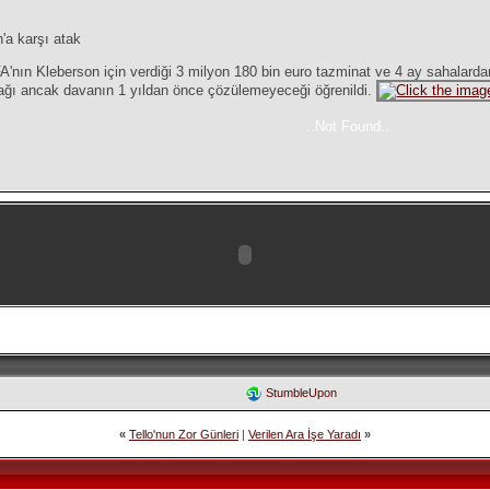
'a karşı atak
nın Kleberson için verdiği 3 milyon 180 bin euro tazminat ve 4 ay sahalarda
cağı ancak davanın 1 yıldan önce çözülemeyeceği öğrenildi.
..Not Found..
StumbleUpon
«
Tello'nun Zor Günleri
|
Verilen Ara İşe Yaradı
»