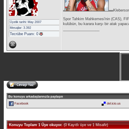
Kleberson
Spor Tahkim Mahkemesi'nin (CAS), FIFA'
Üyelik tarihi: May 2007
kulübün, bu karara karşı bir atak yapa
Mesajlar: 3.392
__________________
Tecrübe Puanı:
0
Bu konuyu arkadaşlarınızla paylaşın
Facebook
del.icio.us
Konuyu Toplam 1 Üye okuyor.
(0 Kayıtlı üye ve 1 Misafir)