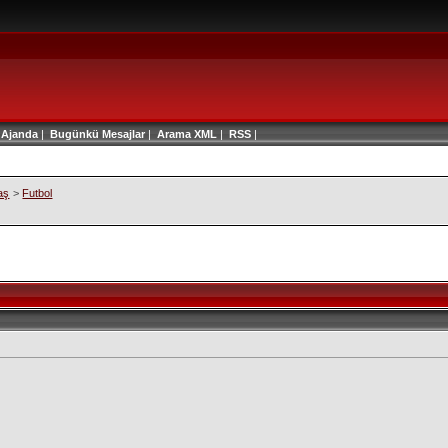
|
Ajanda
|
Bugünkü Mesajlar
|
Arama
XML
|
RSS
|
aş
>
Futbol