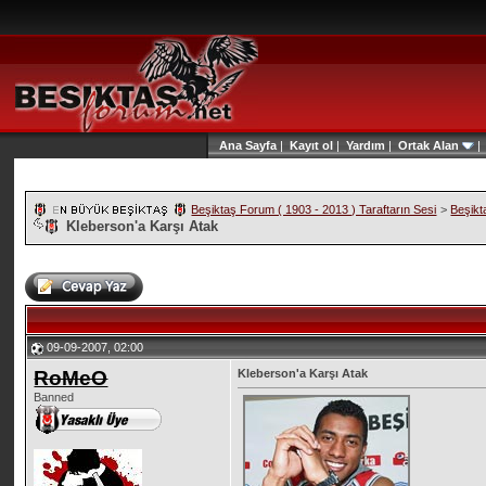
Ana Sayfa
|
Kayıt ol
|
Yardım
|
Ortak Alan
Beşiktaş Forum ( 1903 - 2013 ) Taraftarın Sesi
>
Beşikt
Kleberson'a Karşı Atak
09-09-2007, 02:00
RoMeO
Kleberson'a Karşı Atak
Banned