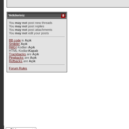
Yetkileriniz
You
may not
post new threads
You
may not
post replies
You
may not
post attachments
You
may not
edit your posts
BB code
is
Açık
Smileler
Açık
[IMG]
Kodları
Açık
HTML-Kodları
Kapalı
Trackbacks
are
Açık
Pingbacks
are
Açık
Refbacks
are
Açık
Forum Rules