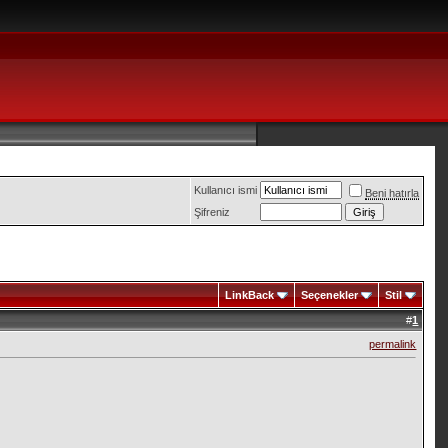
Kullanıcı ismi
Beni hatırla
Şifreniz
LinkBack
Seçenekler
Stil
#
1
permalink