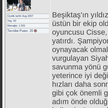
Beşiktaş'ın yıld
Üyelik tarihi: Aug 2007
Yaş: 50
üstün bir ekip old
Mesajlar: 1.931
oyuncusu Cisse, 
Tecrübe Puanı:
20
yatırdı. Şampiyo
oynayacak olmala
vurgulayan Siyah
savunma yönü güç
yeterince iyi değ
hızları daha son
gibi çok önemli g
adım önde olduğ