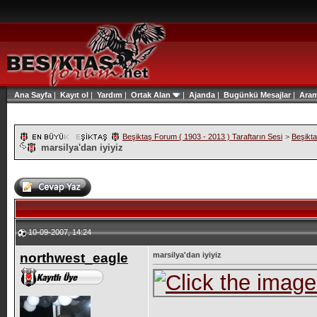
Ana Sayfa
|
Kayıt ol
|
Yardım
|
Ortak Alan
|
Ajanda
|
Bugünkü Mesajlar
|
Ara
Beşiktaş Forum ( 1903 - 2013 ) Taraftarın Sesi
>
Beşikt
marsilya'dan iyiyiz
10-09-2007, 14:24
northwest_eagle
marsilya'dan iyiyiz