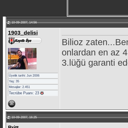
10-09-2007, 14:56
1903_delisi
Bilioz zaten...
onlardan en az 4
3.lüğü garanti ed
Üyelik tarihi: Jun 2006
Yaş: 35
Mesajlar: 2.451
Tecrübe Puanı:
23
10-09-2007, 16:25
Pritt