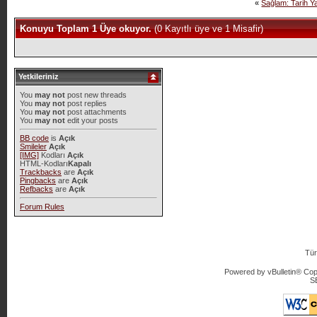
«
Sağlam: Tarih Y
Konuyu Toplam 1 Üye okuyor.
(0 Kayıtlı üye ve 1 Misafir)
Yetkileriniz
You
may not
post new threads
You
may not
post replies
You
may not
post attachments
You
may not
edit your posts
BB code
is
Açık
Smileler
Açık
[IMG]
Kodları
Açık
HTML-Kodları
Kapalı
Trackbacks
are
Açık
Pingbacks
are
Açık
Refbacks
are
Açık
Forum Rules
Tür
Powered by vBulletin® Copy
S