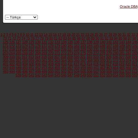
Oracle DBA
1
2
3
4
5
6
7
8
9
10
11
12
13
14
15
16
17
18
19
20
21
22
23
24
25
26
27
28
29
30
31
32
33
3
70
71
72
73
74
75
76
77
78
79
80
81
82
83
84
85
86
87
88
89
90
91
92
93
94
95
96
97
98
125
126
127
128
129
130
131
132
133
134
135
136
137
138
139
140
141
142
143
144
145
171
172
173
174
175
176
177
178
179
180
181
182
183
184
185
186
187
188
189
190
191
217
218
219
220
221
222
223
224
225
226
227
228
229
230
231
232
233
234
235
236
237
263
264
265
266
267
268
269
270
271
272
273
274
275
276
277
278
279
280
281
282
283
309
310
311
312
313
314
315
316
317
318
319
320
321
322
323
324
325
326
327
328
329
355
356
357
358
359
360
361
362
363
364
365
366
367
368
369
370
371
372
373
374
375
401
402
403
404
405
406
407
408
409
410
411
412
413
414
415
416
417
418
419
420
421
447
448
449
450
451
452
453
454
455
456
457
458
459
460
461
462
463
464
465
466
467
493
494
495
496
497
498
499
500
501
502
503
504
505
506
507
508
509
510
511
512
513
539
540
541
542
543
544
545
546
547
548
549
550
551
552
553
554
555
556
557