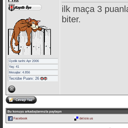
ilk maça 3 puan
biter.
Üyelik tarihi: Apr 2006
Yaş: 41
Mesajlar: 4.856
Tecrübe Puanı:
26
Bu konuyu arkadaşlarınızla paylaşın
Facebook
del.icio.us