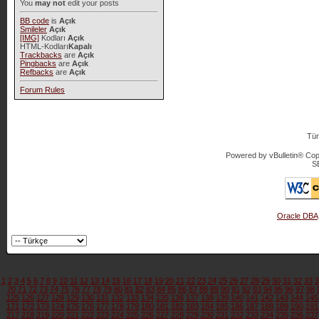
You
may not
edit your posts
BB code
is
Açık
Smileler
Açık
[IMG]
Kodları
Açık
HTML-Kodları
Kapalı
Trackbacks
are
Açık
Pingbacks
are
Açık
Refbacks
are
Açık
Forum Rules
Tür
Powered by vBulletin® Copy
S
Oracle DBA
1
2
3
4
5
6
7
8
9
10
11
12
13
14
15
16
17
18
19
20
21
22
23
24
25
26
27
28
29
30
31
32
33
3
70
71
72
73
74
75
76
77
78
79
80
81
82
83
84
85
86
87
88
89
90
91
92
93
94
95
96
97
98
125
126
127
128
129
130
131
132
133
134
135
136
137
138
139
140
141
142
143
144
145
171
172
173
174
175
176
177
178
179
180
181
182
183
184
185
186
187
188
189
190
191
217
218
219
220
221
222
223
224
225
226
227
228
229
230
231
232
233
234
235
236
237