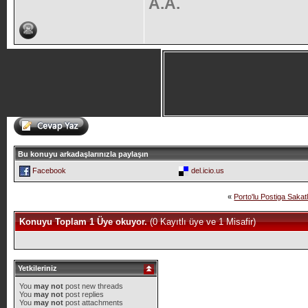
A.A.
Bu konuyu arkadaşlarınızla paylaşın
Facebook
del.icio.us
«
Porto'lu Postiga Sakat
Konuyu Toplam 1 Üye okuyor.
(0 Kayıtlı üye ve 1 Misafir)
Yetkileriniz
You
may not
post new threads
You
may not
post replies
You
may not
post attachments