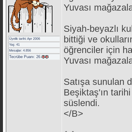
Yuvası mağazala
Siyah-beyazlı kul
bittiği ve okulla
Üyelik tarihi: Apr 2006
Yaş: 41
öğrenciler için h
Mesajlar: 4.856
Tecrübe Puanı:
26
Yuvası mağazaları
Satışa sunulan de
Beşiktaş'ın tarih
süslendi.
</B>