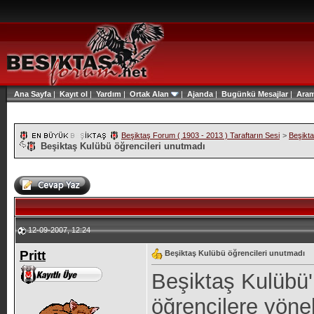
Ana Sayfa
|
Kayıt ol
|
Yardım
|
Ortak Alan
|
Ajanda
|
Bugünkü Mesajlar
|
Ara
Beşiktaş Forum ( 1903 - 2013 ) Taraftarın Sesi
>
Beşikt
Beşiktaş Kulübü öğrencileri unutmadı
12-09-2007, 12:24
Pritt
Beşiktaş Kulübü öğrencileri unutmadı
Beşiktaş Kulübü'
öğrencilere yöneli