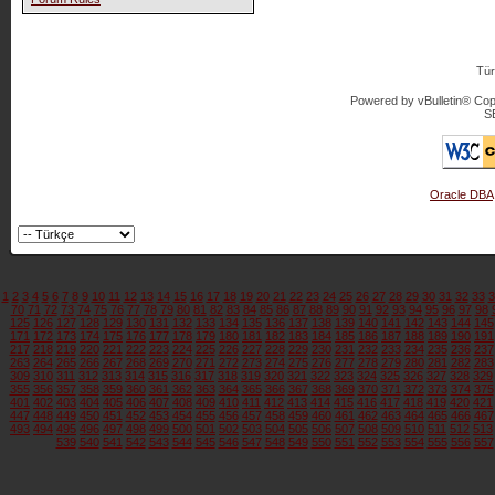
Tür
Powered by vBulletin® Copy
S
Oracle DBA
1
2
3
4
5
6
7
8
9
10
11
12
13
14
15
16
17
18
19
20
21
22
23
24
25
26
27
28
29
30
31
32
33
3
70
71
72
73
74
75
76
77
78
79
80
81
82
83
84
85
86
87
88
89
90
91
92
93
94
95
96
97
98
125
126
127
128
129
130
131
132
133
134
135
136
137
138
139
140
141
142
143
144
145
171
172
173
174
175
176
177
178
179
180
181
182
183
184
185
186
187
188
189
190
191
217
218
219
220
221
222
223
224
225
226
227
228
229
230
231
232
233
234
235
236
237
263
264
265
266
267
268
269
270
271
272
273
274
275
276
277
278
279
280
281
282
283
309
310
311
312
313
314
315
316
317
318
319
320
321
322
323
324
325
326
327
328
329
355
356
357
358
359
360
361
362
363
364
365
366
367
368
369
370
371
372
373
374
375
401
402
403
404
405
406
407
408
409
410
411
412
413
414
415
416
417
418
419
420
421
447
448
449
450
451
452
453
454
455
456
457
458
459
460
461
462
463
464
465
466
467
493
494
495
496
497
498
499
500
501
502
503
504
505
506
507
508
509
510
511
512
513
539
540
541
542
543
544
545
546
547
548
549
550
551
552
553
554
555
556
557