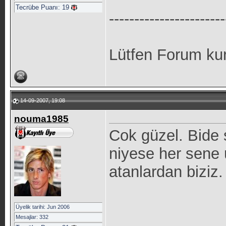
Tecrübe Puanı:
19
-----------------------
Lütfen Forum kur
14-09-2007, 19:08
nouma1985
Cok güzel. Bide
niyese her sene 
atanlardan biziz.
Üyelik tarihi: Jun 2006
Mesajlar: 332