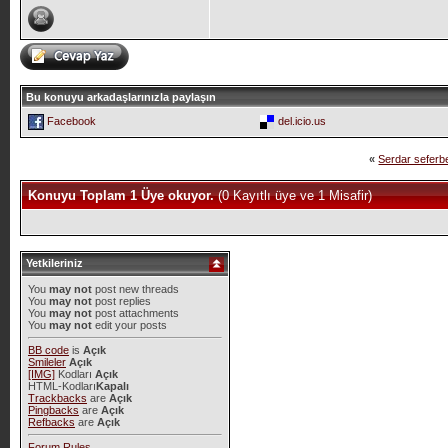
Bu konuyu arkadaşlarınızla paylaşın
Facebook
del.icio.us
«
Serdar seferbe
Konuyu Toplam 1 Üye okuyor.
(0 Kayıtlı üye ve 1 Misafir)
Yetkileriniz
You
may not
post new threads
You
may not
post replies
You
may not
post attachments
You
may not
edit your posts
BB code
is
Açık
Smileler
Açık
[IMG]
Kodları
Açık
HTML-Kodları
Kapalı
Trackbacks
are
Açık
Pingbacks
are
Açık
Refbacks
are
Açık
Forum Rules