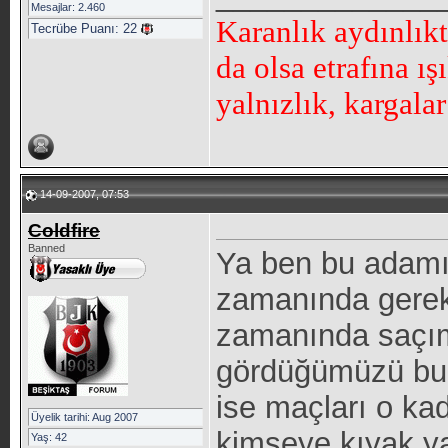
Mesajlar: 2.460
Karanlık aydınlık
Tecrübe Puanı:
22
da olsa etrafına ı
yalnızlık, kargala
14-09-2007, 07:53
Coldfire
Banned
Ya ben bu adamı
zamanında gerek
zamanında saçım
gördüğümüzü bunl
ise maçları o ka
Üyelik tarihi: Aug 2007
kimseye kıyak y
Yaş: 42