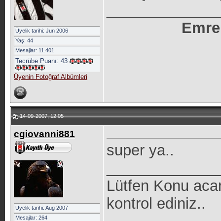
_____________
Emre
Üyelik tarihi: Jun 2006
Yaş: 44
Mesajlar: 11.401
Tecrübe Puanı:
43
Üyenin Fotoğraf Albümleri
14-09-2007, 12:05
cgiovanni881
super ya..
_____________
Lütfen Konu aca
kontrol ediniz..
Üyelik tarihi: Aug 2007
Mesajlar: 264