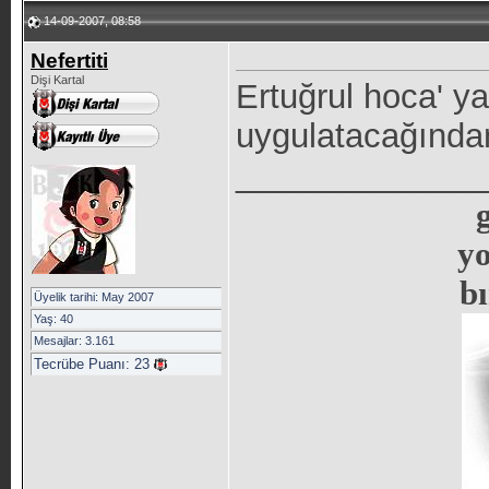
14-09-2007, 08:58
Nefertiti
Dişi Kartal
Ertuğrul hoca' y
uygulatacağında
_____________
y
b
Üyelik tarihi: May 2007
Yaş: 40
Mesajlar: 3.161
Tecrübe Puanı:
23