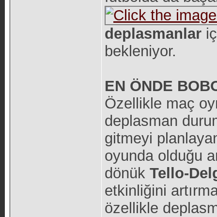
deplasmanlar
i
bekleniyor.
EN ÖNDE BOB
Özellikle maç oy
deplasman duru
gitmeyi planlaya
oyunda olduğu a
dönük
Tello-De
etkinliğini artır
özellikle depla