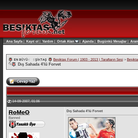
Ana Sayfa
|
Kayıt ol
|
Yardım
|
Ortak Alan
|
Ajanda
|
Bugünkü Mesajlar
|
Ara
Beşiktaş Forum ( 1903 - 2013 ) Taraftarın Sesi
>
Beşikt
Dış Sahada 4'lü Forvet
14-09-2007, 01:06
RoMeO
Dış Sahada 4'lü Forvet
Banned