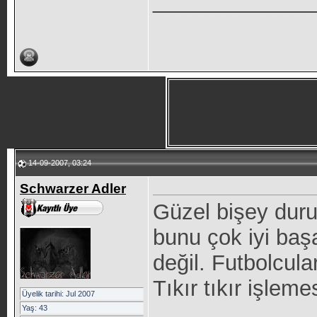
_____________
14-09-2007, 03:24
Schwarzer Adler
Güzel bişey dur
bunu çok iyi baş
değil. Futbolcul
Tıkır tıkır işleme
Üyelik tarihi: Jul 2007
_____________
Yaş: 43