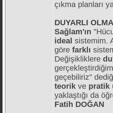
çıkma planları ya
DUYARLI OLMA
Sağlam'ın
"Hüc
ideal
sistemim. 
göre
farklı
siste
Değişikliklere
du
gerçekleştirdiği
geçebiliriz" dedi
teorik
ve
pratik
yaklaştığı da öğr
Fatih DOĞAN