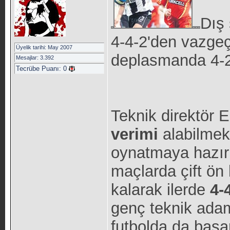
Dış 
4-4-2'den vazge
Üyelik tarihi: May 2007
deplasmanda 4-2-
Mesajlar: 3.392
Tecrübe Puanı:
0
Teknik direktör
verimi
alabilmek
oynatmaya hazırl
maçlarda çift ön
kalarak ilerde
4-
genç teknik adam
futbolda da başar