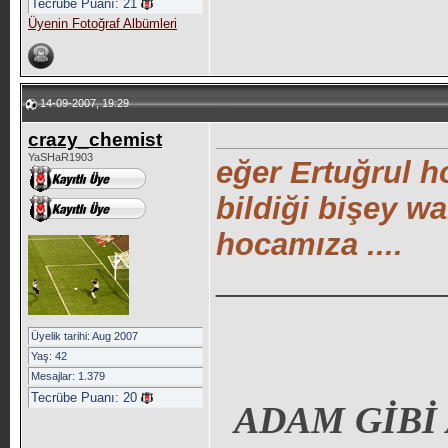
Tecrübe Puanı:
21
Üyenin Fotoğraf Albümleri
14-09-2007, 19:29
crazy_chemist
YaSHaR1903
eğer Ertuğrul ho
bildiği bişey w
hocamıza ....
_____________
Üyelik tarihi: Aug 2007
Yaş: 42
Mesajlar: 1.379
Tecrübe Puanı:
20
ADAM GİBİ