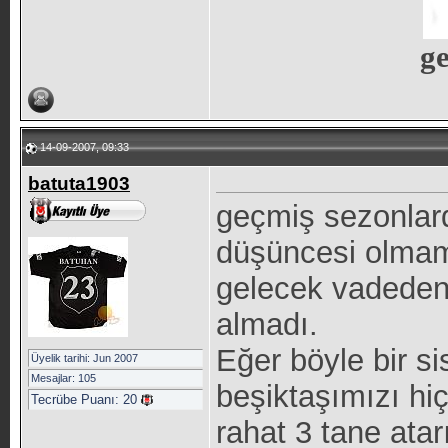
ge
14-09-2007, 09:33
batuta1903
geçmiş sezonlard
düşüncesi olmam
gelecek vadeden
almadı.
Eğer böyle bir s
Üyelik tarihi: Jun 2007
Mesajlar: 105
beşiktaşımızı h
Tecrübe Puanı:
20
rahat 3 tane atar