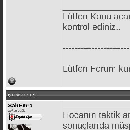
_____________
Lütfen Konu aca
kontrol ediniz..
-----------------------
Lütfen Forum kur
14-09-2007, 11:45
SahEmre
zɐʎaq ɥɐʎis
Hocanın taktik an
sonuçlarıda müsp