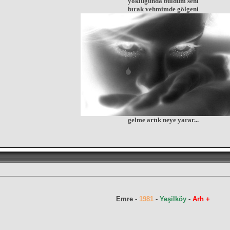
yokluğunda buldum seni
bırak vehmimde gölgeni
gelme artık neye yarar...
Emre -
1981
-
Yeşilköy
-
Arh +