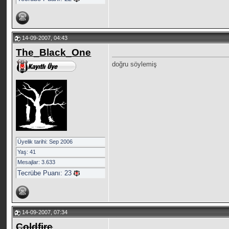
14-09-2007, 04:43
The_Black_One
doğru söylemiş
Üyelik tarihi: Sep 2006
Yaş: 41
Mesajlar: 3.633
Tecrübe Puanı:
23
14-09-2007, 07:34
Coldfire