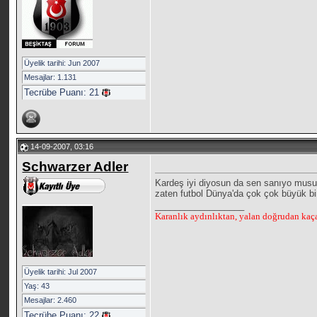
Üyelik tarihi: Jun 2007
Mesajlar: 1.131
Tecrübe Puanı:
21
14-09-2007, 03:16
Schwarzer Adler
Kardeş iyi diyosun da sen sanıyo musun 
zaten futbol Dünya'da çok çok büyük bir
__________________
Karanlık aydınlıktan, yalan doğrudan kaçar
Üyelik tarihi: Jul 2007
Yaş: 43
Mesajlar: 2.460
Tecrübe Puanı:
22