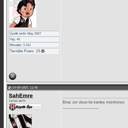
Üyelik tarihi: May 2007
Yaş: 40
Mesajlar: 3.161
Tecrübe Puanı:
23
14-09-2007, 11:45
SahEmre
zɐʎaq ɥɐʎis
Biraz zor olsun be kardeş mümkünse.
__________________