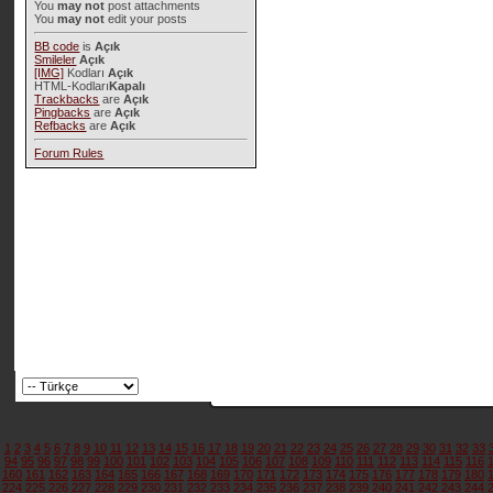
You
may not
post attachments
You
may not
edit your posts
BB code
is
Açık
Smileler
Açık
[IMG]
Kodları
Açık
HTML-Kodları
Kapalı
Trackbacks
are
Açık
Pingbacks
are
Açık
Refbacks
are
Açık
Forum Rules
1
2
3
4
5
6
7
8
9
10
11
12
13
14
15
16
17
18
19
20
21
22
23
24
25
26
27
28
29
30
31
32
33
94
95
96
97
98
99
100
101
102
103
104
105
106
107
108
109
110
111
112
113
114
115
116
160
161
162
163
164
165
166
167
168
169
170
171
172
173
174
175
176
177
178
179
180
224
225
226
227
228
229
230
231
232
233
234
235
236
237
238
239
240
241
242
243
244