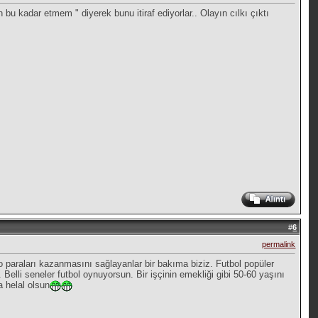
bu kadar etmem " diyerek bunu itiraf ediyorlar.. Olayın cılkı çıktı
#
6
permalink
o paraları kazanmasını sağlayanlar bir bakıma biziz. Futbol popüler
elli seneler futbol oynuyorsun. Bir işçinin emekliği gibi 50-60 yaşını
a helal olsun