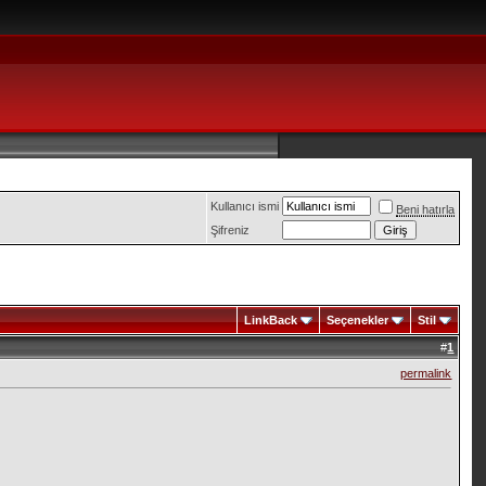
Kullanıcı ismi
Beni hatırla
Şifreniz
LinkBack
Seçenekler
Stil
#
1
permalink