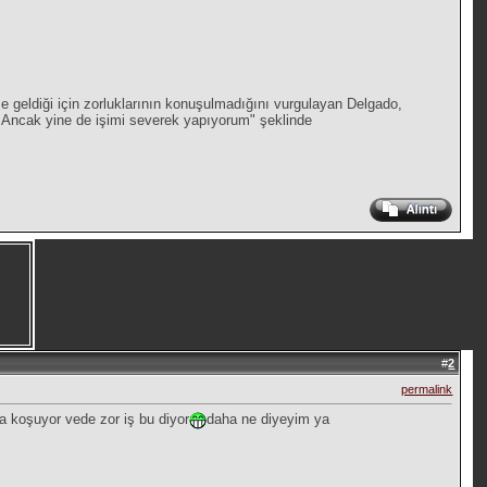
eme geldiği için zorluklarının konuşulmadığını vurgulayan Delgado,
or Ancak yine de işimi severek yapıyorum" şeklinde
#
2
permalink
ka koşuyor vede zor iş bu diyor
daha ne diyeyim ya