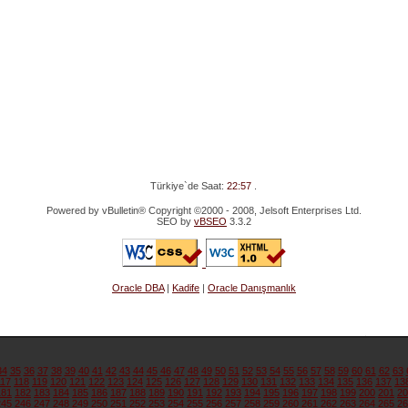
Türkiye`de Saat:
22:57
.
Powered by vBulletin® Copyright ©2000 - 2008, Jelsoft Enterprises Ltd.
SEO by
vBSEO
3.3.2
Oracle DBA
|
Kadife
|
Oracle Danışmanlık
34
35
36
37
38
39
40
41
42
43
44
45
46
47
48
49
50
51
52
53
54
55
56
57
58
59
60
61
62
63
117
118
119
120
121
122
123
124
125
126
127
128
129
130
131
132
133
134
135
136
137
13
181
182
183
184
185
186
187
188
189
190
191
192
193
194
195
196
197
198
199
200
201
20
245
246
247
248
249
250
251
252
253
254
255
256
257
258
259
260
261
262
263
264
265
26