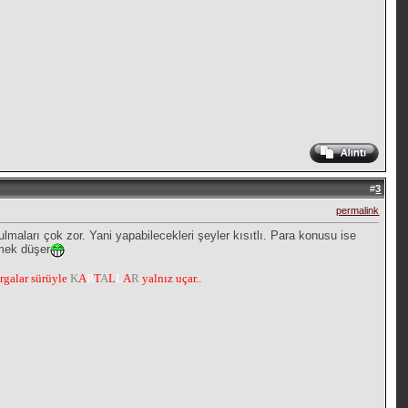
#
3
permalink
maları çok zor. Yani yapabilecekleri şeyler kısıtlı. Para konusu ise
emek düşer
argalar sürüyle
K
A
R
T
A
L
L
A
R
yalnız uçar..