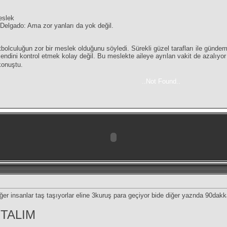
eslek
 Delgado: Ama zor yanları da yok değil.
futbolculuğun zor bir meslek olduğunu söyledi. Sürekli güzel tarafları ile günd
kendini kontrol etmek kolay değil. Bu meslekte aileye ayrılan vakit de azalıy
konuştu.
..Not Found..
ğer insanlar taş taşıyorlar eline 3kuruş para geçiyor bide diğer yaznda 90dak
TALIM