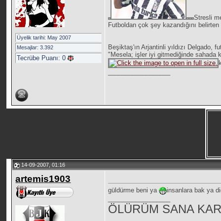
Stresli m
Futboldan çok şey kazandığını belirten
Üyelik tarihi: May 2007
Beşiktaş'ın Arjantinli yıldızı Delgado, 
Mesajlar: 3.392
"Mesela; işler iyi gitmediğinde sahada 
Tecrübe Puanı:
0
__________________
14-09-2007, 01:16
artemis1903
güldürme beni ya
insanlara bak ya di
__________________
ÖLÜRÜM SANA KAR