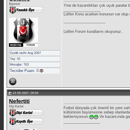
Banned
Yine de kazandıkları çok uçuk paralar be
__________________
Lütfen Konu acarken konunun var olup o
------------------------------------
Lütfen Forum kurallarını okuyunuz..
Üyelik tarihi: Aug 2007
Yaş: 42
Mesajlar: 763
Tecrübe Puanı:
0
14-09-2007, 09:04
Nefertiti
Dişi Kartal
Futbol dünyada çok önemli bir yere sahi
kültürünün büyümesine sebep olanlarda t
beklemiyorsun
Ve kazancında ga
__________________