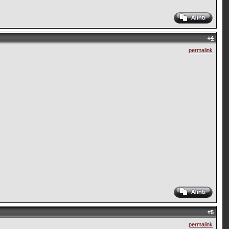
#
4
permalink
#
5
permalink