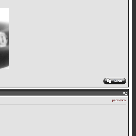
#
7
permalink