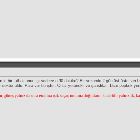
ki bir futbolcunun işi sadece o 90 dakika? Bir sezonda 2 gün üst üste izin bul
 sektör oldu. Para var bu işte.. Onlar yetenekli ve şanslılar.. Bize popkek y
, güneş yalnız da olsa etrafına ışık saçar, unutma doğruların kaderidir yalnızlık, k