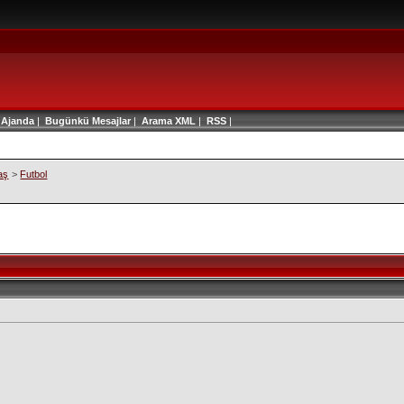
|
Ajanda
|
Bugünkü Mesajlar
|
Arama
XML
|
RSS
|
aş
>
Futbol