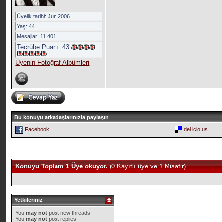
Üyelik tarihi: Jun 2006
Yaş: 44
Mesajlar: 11.401
Tecrübe Puanı:
43
Üyenin Fotoğraf Albümleri
Bu konuyu arkadaşlarınızla paylaşın
Facebook
del.icio.us
Konuyu Toplam 1 Üye okuyor.
(0 Kayıtlı üye ve 1 Misafir)
Yetkileriniz
You
may not
post new threads
You
may not
post replies