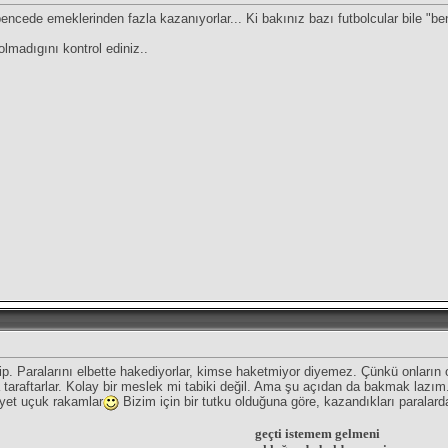
ncede emeklerinden fazla kazanıyorlar... Ki bakınız bazı futbolcular bile "ben 
lmadıgını kontrol ediniz..
p. Paralarını elbette hakediyorlar, kimse haketmiyor diyemez. Çünkü onların 
araftarlar. Kolay bir meslek mi tabiki değil. Ama şu açıdan da bakmak lazım. B
yet uçuk rakamlar
Bizim için bir tutku olduğuna göre, kazandıkları paralard
geçti istemem gelmeni