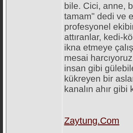
bile. Cici, anne,
tamam" dedi ve ek
profesyonel ekib
attıranlar, kedi
ikna etmeye çalış
mesai harcıyoruz 
insan gibi gülebi
kükreyen bir asl
kanalın ahır gibi
Zaytung.Com
_____________