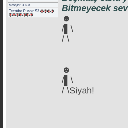
Mesajlar: 4.698
Bitmeyecek sev
Tecrübe Puanı:
53
☻
/▌\
/ \
☻
/▌\
/ \Siyah!