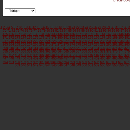
Oracle DBA
1
2
3
4
5
6
7
8
9
10
11
12
13
14
15
16
17
18
19
20
21
22
23
24
25
26
27
28
29
30
31
32
33
3
70
71
72
73
74
75
76
77
78
79
80
81
82
83
84
85
86
87
88
89
90
91
92
93
94
95
96
97
98
125
126
127
128
129
130
131
132
133
134
135
136
137
138
139
140
141
142
143
144
145
171
172
173
174
175
176
177
178
179
180
181
182
183
184
185
186
187
188
189
190
191
217
218
219
220
221
222
223
224
225
226
227
228
229
230
231
232
233
234
235
236
237
263
264
265
266
267
268
269
270
271
272
273
274
275
276
277
278
279
280
281
282
283
309
310
311
312
313
314
315
316
317
318
319
320
321
322
323
324
325
326
327
328
329
355
356
357
358
359
360
361
362
363
364
365
366
367
368
369
370
371
372
373
374
375
401
402
403
404
405
406
407
408
409
410
411
412
413
414
415
416
417
418
419
420
421
447
448
449
450
451
452
453
454
455
456
457
458
459
460
461
462
463
464
465
466
467
493
494
495
496
497
498
499
500
501
502
503
504
505
506
507
508
509
510
511
512
513
539
540
541
542
543
544
545
546
547
548
549
550
551
552
553
554
555
556
557