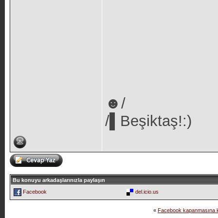
☻/
/▌Beşiktaş!:)
Bu konuyu arkadaşlarınızla paylaşın
Facebook
del.icio.us
«
Facebook kapanmasına k