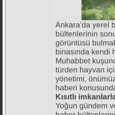
Ankara'da yerel b
bültenlerinin so
görüntüsü bulmakt
binasında kendi 
Muhabbet kuşunda
türden hayvan içi
yönetimi, önümüz
haberi konusunda
Kısıtlı imkanlar
Yoğun gündem ve i
haber bültenleri