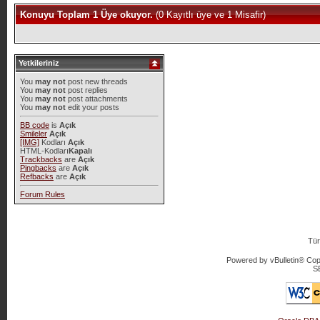
Konuyu Toplam 1 Üye okuyor.
(0 Kayıtlı üye ve 1 Misafir)
Yetkileriniz
You
may not
post new threads
You
may not
post replies
You
may not
post attachments
You
may not
edit your posts
BB code
is
Açık
Smileler
Açık
[IMG]
Kodları
Açık
HTML-Kodları
Kapalı
Trackbacks
are
Açık
Pingbacks
are
Açık
Refbacks
are
Açık
Forum Rules
Tür
Powered by vBulletin® Copy
S