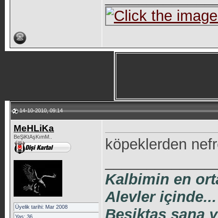
14-10-2010, 09:14
MeHLiKa
BeŞiKtAşKımM..
köpeklerden nefr
_____________
Kalbimin en ort
Alevler içinde...
Üyelik tarihi: Mar 2008
Beşiktaş sana 
Yaş: 36