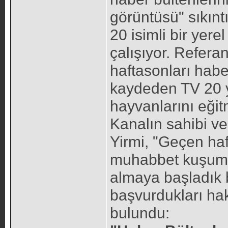
görüntüsü" sıkınt
20 isimli bir yer
çalışıyor. Refera
haftasonları habe
kaydeden TV 20 y
hayvanlarını eğit
Kanalın sahibi v
Yirmi, "Geçen ha
muhabbet kuşumuz
almaya başladık b
başvurdukları ha
bulundu: