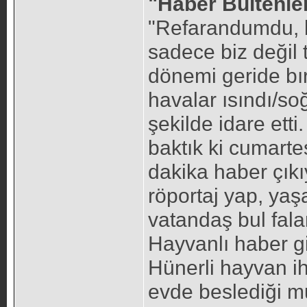
"Haber Bültenle
"Refarandumdu, 
sadece biz değil 
dönemi geride bır
havalar ısındı/soğ
şekilde idare ett
baktık ki cumarte
dakika haber çıkı
röportaj yap, yaş
vatandaş bul fala
Hayvanlı haber gib
Hünerli hayvan iht
evde beslediği 