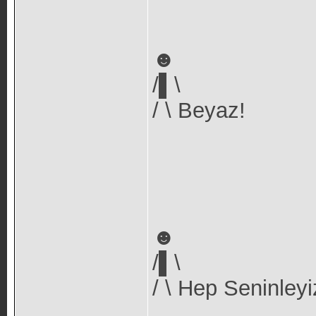
☻
/▌\
/ \ Beyaz!
☻
/▌\
/ \ Hep Seninleyi