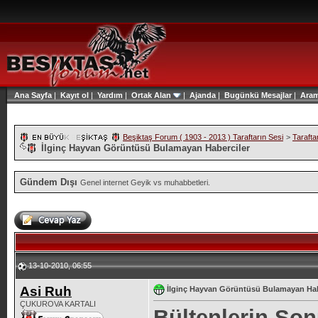
Ana Sayfa
|
Kayıt ol
|
Yardım
|
Ortak Alan
|
Ajanda
|
Bugünkü Mesajlar
|
Ara
Beşiktaş Forum ( 1903 - 2013 ) Taraftarın Sesi
>
Tarafta
İlginç Hayvan Görüntüsü Bulamayan Haberciler
Gündem Dışı
Genel internet Geyik vs muhabbetleri.
13-10-2010, 06:55
Asi Ruh
İlginç Hayvan Görüntüsü Bulamayan Hab
ÇUKUROVA KARTALI
Bültenlerin So