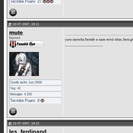
Tecrübe Puanı:
27
10-07-2007, 18:11
mute
Banned
yaw mesela bende o tam tersi olur, ben g
__________________
Üyelik tarihi: Jun 2006
Yaş: 41
Mesajlar: 4.250
Tecrübe Puanı:
0
10-07-2007, 18:12
les_ferdinand