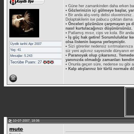
• Güne her zamankinden daha erken baş
• Gözlerinizin içi gülmeye başlar, ya
• Bir anda alış-veriş delisi oluverirsin
Dolaptakilerin ise pabucu çoktan dama at
• Önceleri gözünüze çarpmayan ya da 
nasıl kurtulacağınızı düşünürsünüz. 
• Patlamış mısır, cips ve kola. Bir and
•
İş güç hak getire! Sorumluluklar ken
olsa listenin başına yerleşmiştir.
Üyelik tarihi: Apr 2007
•
Sizi görenler nedensiz sırıtmalarınız
Yaş: 41
siz yeni aşkınız sayesinde dünyanın en 
• Paranoyak olup çıkarsınız. Yemeden
Mesajlar: 5.243
yanınızda olmadığı zamanları kendiniz
Tecrübe Puanı:
27
• Onunla geçen süre, nedense su gibi ak
•
Kalp atışlarınız bir türlü normale d
10-07-2007, 18:06
mute