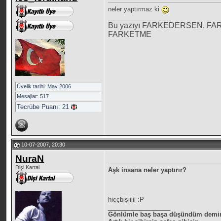
neler yaptırmaz ki
__________________
Bu yazıyı FARKEDERSEN, FARK
FARKETME
Üyelik tarihi: May 2006
Mesajlar: 517
Tecrübe Puanı:
21
10-07-2007, 20:30
NuraN
Dişi Kartal
Aşk insana neler yaptırır?
hiççbişiiiii :P
__________________
Gönlümle baş başa düşündüm demi