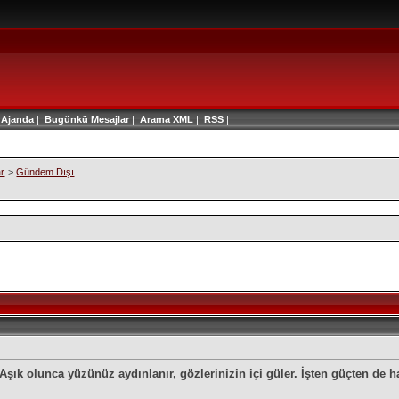
|
Ajanda
|
Bugünkü Mesajlar
|
Arama
XML
|
RSS
|
ar
>
Gündem Dışı
Aşık olunca yüzünüz aydınlanır, gözlerinizin içi güler. İşten güçten de h