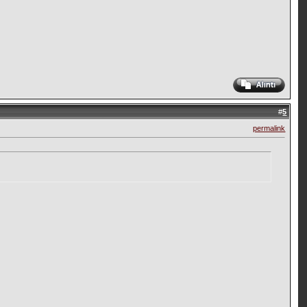
#
5
permalink