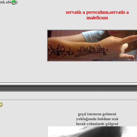
tık abi
)
servatis a pereculum,servatis a
maleficum
geçti istemem gelmeni
yokluğunda buldum seni
bırak vehmimde gölgeni