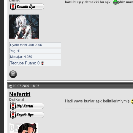
Banned
kötü birşey demekki bu aşk...
(düz man
__________________
Üyelik tarihi: Jun 2006
Yaş: 41
Mesajlar: 4.250
Tecrübe Puanı:
0
10-07-2007, 18:07
Nefertiti
Dişi Kartal
Hadi yaws bunlar aşk belirtilerimiymiş
__________________