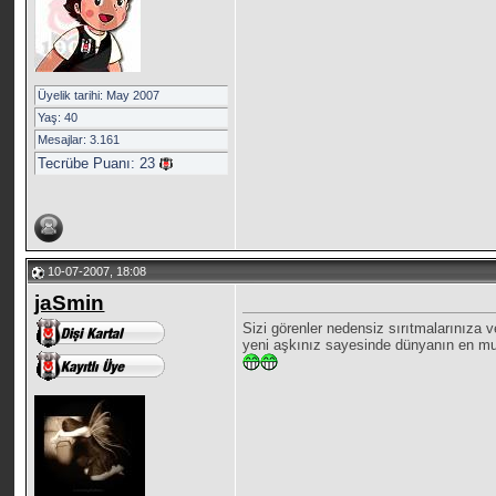
Üyelik tarihi: May 2007
Yaş: 40
Mesajlar: 3.161
Tecrübe Puanı:
23
10-07-2007, 18:08
jaSmin
Sizi görenler nedensiz sırıtmalarınıza 
yeni aşkınız sayesinde dünyanın en mutl