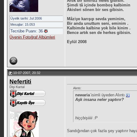
Artık bir sihirsiz nefes gibisin.
Şimdi tâ içinde bomboş kalbimin
Akisleri sönen bir ses gibisin.
Üyelik tarihi: Jul 2006
Mâziye karışıp sevda yeminim,
Bir anda unuttum seni, eminim .
Mesajlar: 15.053
Kalbimde kalbine yok bile kinim .
Tecrübe Puanı:
36
Bence artık sen de herkes gibisin.
Üyenin Fotoğraf Albümleri
Eylül 2008
10-07-2007, 20:32
Nefertiti
Dişi Kartal
Alıntı:
newaria
´isimli üyeden Alıntı
Aşk insana neler yaptırır?
hiççbişiiiii :P
Sandığından çok fazla şey yaptırır hay
__________________