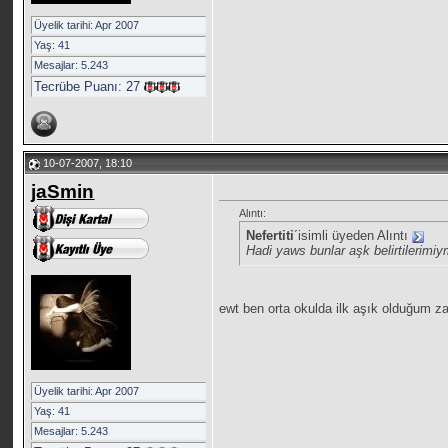
Üyelik tarihi: Apr 2007
Yaş: 41
Mesajlar: 5.243
Tecrübe Puanı:
27
10-07-2007, 18:10
jaSmin
Alıntı:
Nefertiti
´isimli üyeden Alıntı
Hadi yaws bunlar aşk belirtilerimi
ewt ben orta okulda ilk aşık olduğum 
Üyelik tarihi: Apr 2007
Yaş: 41
Mesajlar: 5.243