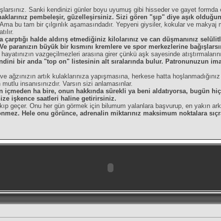
larsınız. Sanki kendinizi günler boyu uyumuş gibi hisseder ve gayet formda 
naklarınız pembeleşir, güzelleşirsiniz. Sizi gören "şıp" diye aşık olduğ
iz. Ama bu tam bir çılgınlık aşamasındadır. Yepyeni giysiler, kokular ve makyaj 
ılır.
çarptığı halde aldırış etmediğiniz kilolarınız ve can düşmanınız selülitl
Ve paranızın büyük bir kısmını kremlere ve spor merkezlerine bağışlarsı
a hayatınızın vazgeçilmezleri arasına girer çünkü aşk sayesinde atıştırmaların
dini bir anda "top on" listesinin alt sıralarında bulur. Patronunuzun imal
a ve ağzınızın artık kulaklarınıza yapışmasına, herkese hatta hoşlanmadığınız
mutlu insanısınızdır. Varsın sizi anlamasınlar.
 içmeden ha bire, onun hakkında sürekli ya beni aldatıyorsa, bugün hiç a
e işkence saatleri haline getirirsiniz.
ıp geçer. Onu her gün görmek için bilumum yalanlara başvurup, en yakın arkad
önmez. Hele onu görünce, adrenalin miktarınız maksimum noktalara sıçrar.