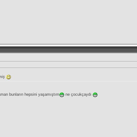
ymiş
zaman bunların hepsini yaşamıştım
ne çocukçaydı