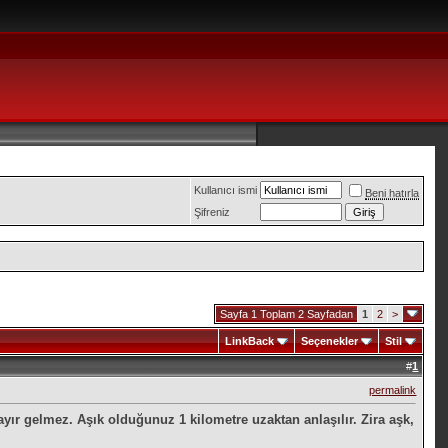
Kullanıcı ismi
Beni hatırla
Şifreniz
Sayfa 1 Toplam 2 Sayfadan
1
2
>
LinkBack
Seçenekler
Stil
#
1
permalink
ayır gelmez. Aşık olduğunuz 1 kilometre uzaktan anlaşılır. Zira aşk,