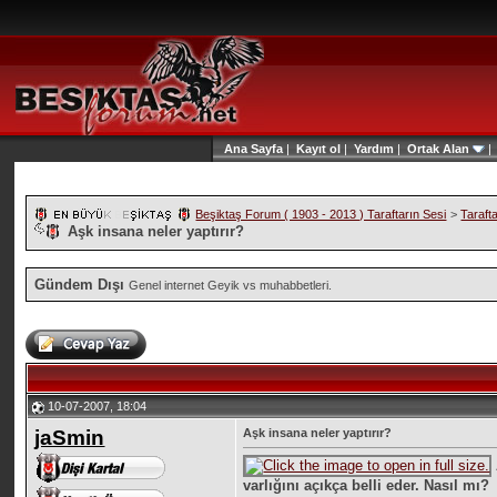
Ana Sayfa
|
Kayıt ol
|
Yardım
|
Ortak Alan
Beşiktaş Forum ( 1903 - 2013 ) Taraftarın Sesi
>
Taraft
Aşk insana neler yaptırır?
Gündem Dışı
Genel internet Geyik vs muhabbetleri.
10-07-2007, 18:04
jaSmin
Aşk insana neler yaptırır?
varlığını açıkça belli eder. Nasıl mı?