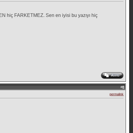
ç FARKETMEZ. Sen en iyisi bu yazıyı hiç
#
8
permalink