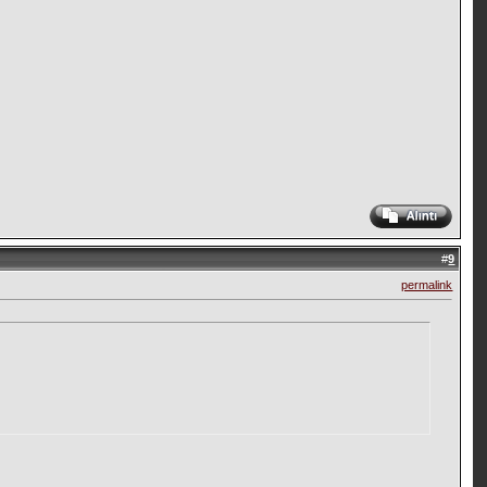
#
9
permalink