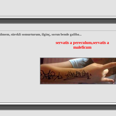
ülmem, sürekli somurturum, ilginç, sorun bende galiba...
servatis a pereculum,servatis a
maleficum