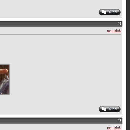
#
6
permalink
#
7
permalink