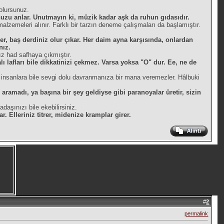
olursunuz.
unuzu anlar. Unutmayın ki, müzik kadar aşk da ruhun gıdasıdır.
malzemeleri alınır. Farklı bir tarzın deneme çalışmaları da başlamıştır.
er, baş derdiniz olur çıkar. Her daim ayna karşısında, onlardan
nız.
ız had safhaya çıkmıştır.
ı lafları bile dikkatinizi çekmez. Varsa yoksa "O" dur. Ee, ne de
 insanlara bile sevgi dolu davranmanıza bir mana veremezler. Hâlbuki
ramadı, ya başına bir şey geldiyse gibi paranoyalar üretir, sizin
aşınızı bile ekebilirsiniz.
 Elleriniz titrer, midenize kramplar girer.
#
2
permalink