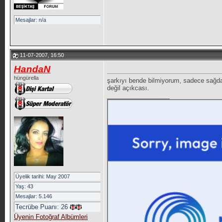
Mesajlar: n/a
11-07-2007, 16:50
HandaN
hüngürella
şarkıyı bende bilmiyorum, sadece sağda
değil açıkcası.
__________________
Üyelik tarihi: May 2007
Yaş: 43
Mesajlar: 5.146
Tecrübe Puanı:
26
Üyenin Fotoğraf Albümleri