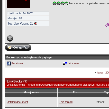
bencede ama pekde fena deği
__________________
Üyelik tarihi: Jul 2007
Mesajlar: 28
Tecrübe Puanı:
20
gö
Bu konuyu arkadaşlarınızla paylaşın
Facebook
del.icio.us
«
fanta
|
20
LinkBacks (
?
)
LinkBack to this Thread: http://besiktasforum.net/forum/gundem-disi/31605-mustafa-sa
Mesaj Yazan
For
Typ
Untitled document
This thread
Refback