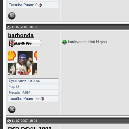
Tecrübe Puanı:
0
11-07-2007, 16:53
barhonda
katılıyorum kötü bi şarkı
__________________
Üyelik tarihi: Jun 2006
Yaş: 37
Mesajlar: 4.894
Tecrübe Puanı:
25
11-07-2007, 19:01
R€D-D€V!L-1903