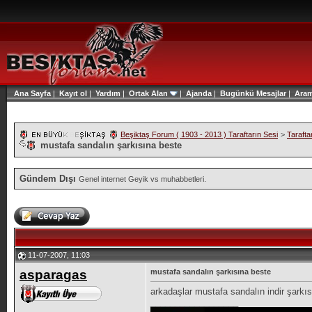
Ana Sayfa
|
Kayıt ol
|
Yardım
|
Ortak Alan
|
Ajanda
|
Bugünkü Mesajlar
|
Ara
Beşiktaş Forum ( 1903 - 2013 ) Taraftarın Sesi
>
Tarafta
mustafa sandalın şarkısına beste
Gündem Dışı
Genel internet Geyik vs muhabbetleri.
11-07-2007, 11:03
asparagas
mustafa sandalın şarkısına beste
arkadaşlar mustafa sandalın indir şarkı
__________________