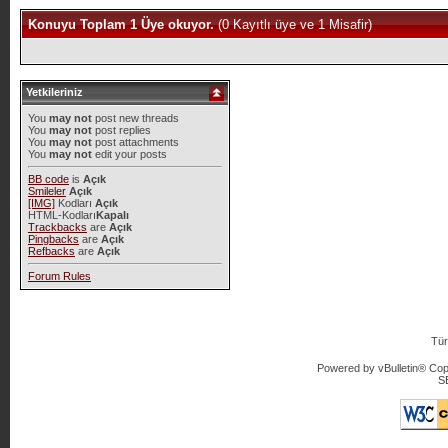
Konuyu Toplam 1 Üye okuyor.
(0 Kayıtlı üye ve 1 Misafir)
Yetkileriniz
You
may not
post new threads
You
may not
post replies
You
may not
post attachments
You
may not
edit your posts
BB code
is
Açık
Smileler
Açık
[IMG]
Kodları
Açık
HTML-Kodları
Kapalı
Trackbacks
are
Açık
Pingbacks
are
Açık
Refbacks
are
Açık
Forum Rules
Tür
Powered by vBulletin® Copy
S