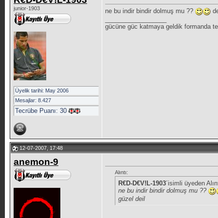
junior-1903
ne bu indir bindir dolmuş mu ??
de
__________________
gücüne güc katmaya geldik formanda te
Üyelik tarihi: May 2006
Mesajlar: 8.427
Tecrübe Puanı:
30
12-07-2007, 17:48
anemon-9
Alıntı:
R€D-D€V!L-1903
´isimli üyeden Alın
ne bu indir bindir dolmuş mu ??
güzel deil