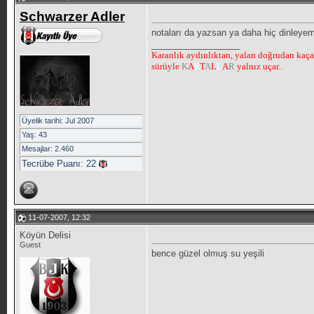
Schwarzer Adler
notaları da yazsan ya daha hiç dinleyem
__________________
Karanlık aydınlıktan, yalan doğrudan kaçar,
sürüyle
K
A
R
T
A
L
L
A
R
yalnız uçar..
Üyelik tarihi: Jul 2007
Yaş: 43
Mesajlar: 2.460
Tecrübe Puanı:
22
11-07-2007, 12:32
Köyün Delisi
Guest
bence güzel olmuş su yeşili