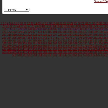
Oracle DBA
1
2
3
4
5
6
7
8
9
10
11
12
13
14
15
16
17
18
19
20
21
22
23
24
25
26
27
28
29
30
31
32
33
3
70
71
72
73
74
75
76
77
78
79
80
81
82
83
84
85
86
87
88
89
90
91
92
93
94
95
96
97
98
125
126
127
128
129
130
131
132
133
134
135
136
137
138
139
140
141
142
143
144
145
171
172
173
174
175
176
177
178
179
180
181
182
183
184
185
186
187
188
189
190
191
217
218
219
220
221
222
223
224
225
226
227
228
229
230
231
232
233
234
235
236
237
263
264
265
266
267
268
269
270
271
272
273
274
275
276
277
278
279
280
281
282
283
309
310
311
312
313
314
315
316
317
318
319
320
321
322
323
324
325
326
327
328
329
355
356
357
358
359
360
361
362
363
364
365
366
367
368
369
370
371
372
373
374
375
401
402
403
404
405
406
407
408
409
410
411
412
413
414
415
416
417
418
419
420
421
447
448
449
450
451
452
453
454
455
456
457
458
459
460
461
462
463
464
465
466
467
493
494
495
496
497
498
499
500
501
502
503
504
505
506
507
508
509
510
511
512
513
539
540
541
542
543
544
545
546
547
548
549
550
551
552
553
554
555
556
557