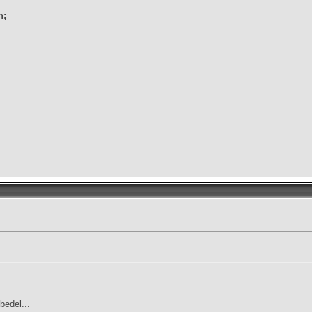
n;
bedel...