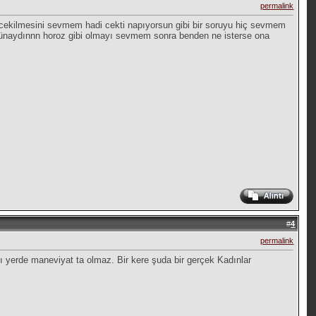
permalink
cekilmesini sevmem hadi cekti napıyorsun gibi bir soruyu hiç sevmem
günaydınnn horoz gibi olmayı sevmem sonra benden ne isterse ona
#
4
permalink
ığı yerde maneviyat ta olmaz. Bir kere şuda bir gerçek Kadınlar