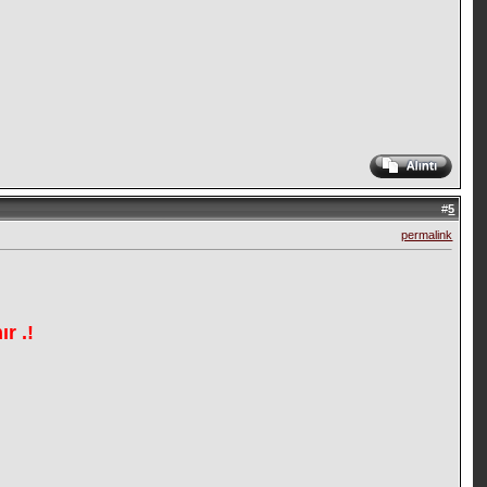
#
5
permalink
r .!