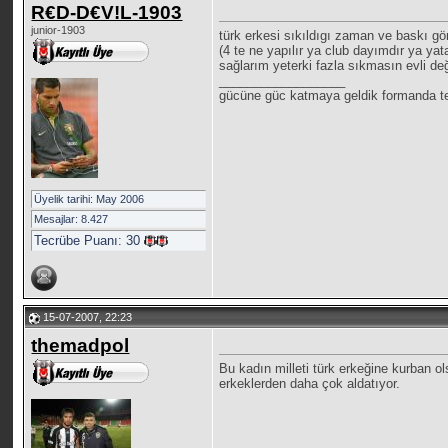
R€D-D€V!L-1903
junior-1903
türk erkesi sıkıldıgı zaman ve baskı 
(4 te ne yapılır ya club dayımdır ya 
sağlarım yeterki fazla sıkmasın evli de
__________________
gücüne güc katmaya geldik formanda te
Üyelik tarihi: May 2006
Mesajlar: 8.427
Tecrübe Puanı:
30
15-07-2007, 22:23
themadpol
Bu kadın milleti türk erkeğine kurban o
erkeklerden daha çok aldatıyor.