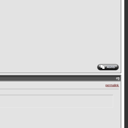
#
9
permalink