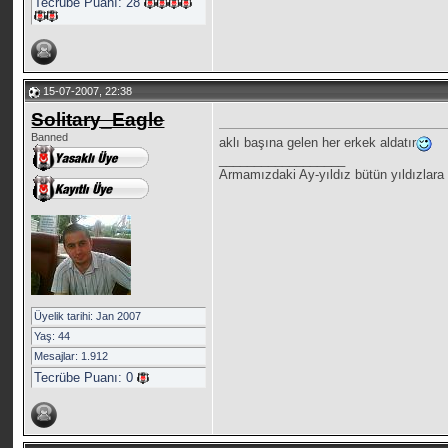
Tecrübe Puanı:
28
15-07-2007, 22:38
Solitary_Eagle
Banned
aklı başına gelen her erkek aldatır
__________________
Armamızdaki Ay-yıldız bütün yıldızlara 
Üyelik tarihi: Jan 2007
Yaş: 44
Mesajlar: 1.912
Tecrübe Puanı:
0