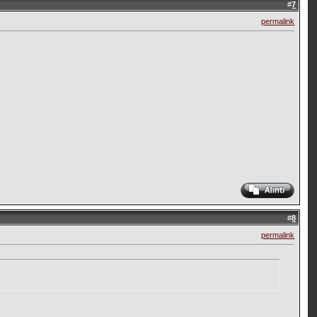
#
7
permalink
#
8
permalink