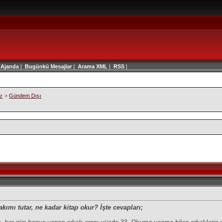
|
Ajanda
|
Bugünkü Mesajlar
|
Arama
XML
|
RSS
|
ar
>
Gündem Dışı
kımı tutar, ne kadar kitap okur? İşte cevapları;