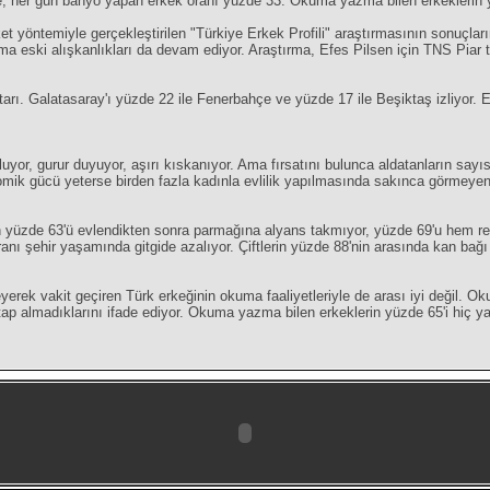
re, her gün banyo yapan erkek oranı yüzde 33. Okuma yazma bilen erkeklerin 
et yöntemiyle gerçekleştirilen "Türkiye Erkek Profili" araştırmasının sonuçlar
ama eski alışkanlıkları da devam ediyor. Araştırma, Efes Pilsen için TNS Piar t
arı. Galatasaray'ı yüzde 22 ile Fenerbahçe ve yüzde 17 ile Beşiktaş izliyor. E
uluyor, gurur duyuyor, aşırı kıskanıyor. Ama fırsatını bulunca aldatanların s
konomik gücü yeterse birden fazla kadınla evlilik yapılmasında sakınca görmeyen
 yüzde 63'ü evlendikten sonra parmağına alyans takmıyor, yüzde 69'u hem res
ranı şehir yaşamında gitgide azalıyor. Çiftlerin yüzde 88'nin arasında kan bağı
yerek vakit geçiren Türk erkeğinin okuma faaliyetleriyle de arası iyi değil. O
p almadıklarını ifade ediyor. Okuma yazma bilen erkeklerin yüzde 65'i hiç ya