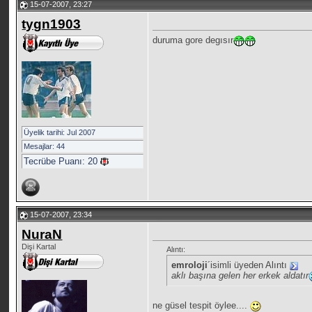
15-07-2007, 23:27
tygn1903
duruma gore degısır
Üyelik tarihi: Jul 2007
Mesajlar: 44
Tecrübe Puanı:
20
15-07-2007, 23:34
NuraN
Dişi Kartal
Alıntı:
emroloji
´isimli üyeden Alıntı
aklı başına gelen her erkek aldatır
ne güsel tespit öylee....