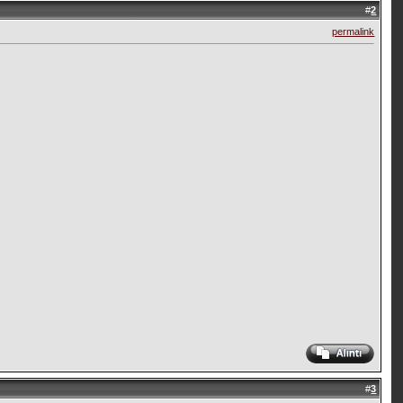
#
2
permalink
#
3