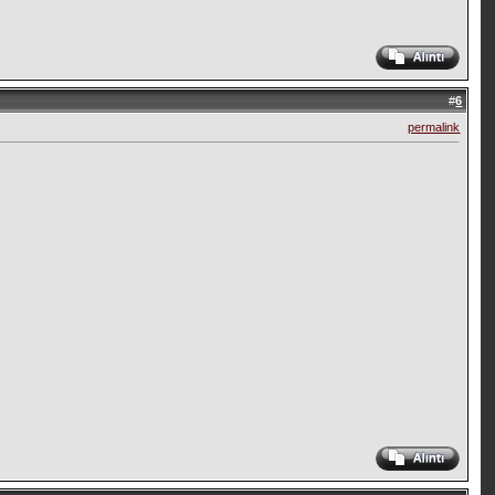
#
6
permalink