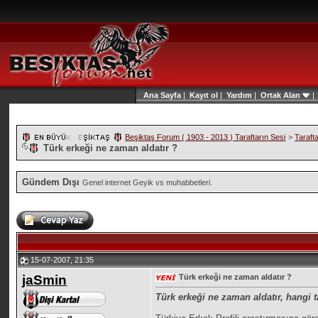
Ana Sayfa
|
Kayıt ol
|
Yardım
|
Ortak Alan
Beşiktaş Forum ( 1903 - 2013 ) Taraftarın Sesi
>
Taraft
Türk erkeği ne zaman aldatır ?
Gündem Dışı
Genel internet Geyik vs muhabbetleri.
15-07-2007, 21:35
jaSmin
Türk erkeği ne zaman aldatır ?
Türk erkeği ne zaman aldatır, hangi ta