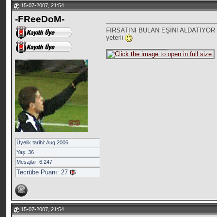
15-07-2007, 21:54
-FReeDoM-
FIRSATINI BULAN EŞİNİ ALDATIYOR
yeterli
__________________
Üyelik tarihi: Aug 2006
Yaş: 36
Mesajlar: 6.247
Tecrübe Puanı:
27
15-07-2007, 21:54