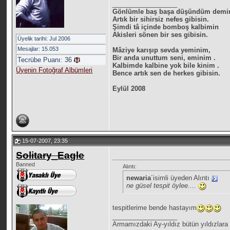
__________________
Gönlümle baş başa düşündüm demi
Artık bir sihirsiz nefes gibisin.
Şimdi tâ içinde bomboş kalbimin
Akisleri sönen bir ses gibisin.
Üyelik tarihi: Jul 2006
Mesajlar: 15.053
Mâziye karışıp sevda yeminim,
Bir anda unuttum seni, eminim .
Tecrübe Puanı:
36
Kalbimde kalbine yok bile kinim .
Üyenin Fotoğraf Albümleri
Bence artık sen de herkes gibisin.
Eylül 2008
15-07-2007, 23:35
Solitary_Eagle
Banned
Alıntı:
newaria
´isimli üyeden Alıntı
ne güsel tespit öylee....
tespitlerime bende hastayım
__________________
Armamızdaki Ay-yıldız bütün yıldızlara 