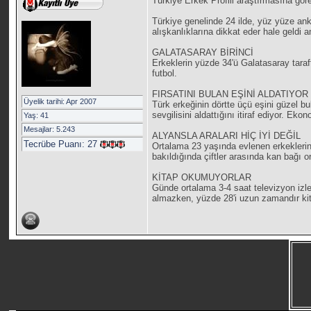
Türkiye Erkek Profili araştırmasına gö
Türkiye genelinde 24 ilde, yüz yüze ank
alışkanlıklarına dikkat eder hale geldi 
GALATASARAY BİRİNCİ
Erkeklerin yüzde 34'ü Galatasaray taraft
futbol.
FIRSATINI BULAN EŞİNİ ALDATIYOR
Üyelik tarihi: Apr 2007
Türk erkeğinin dörtte üçü eşini güzel b
sevgilisini aldattığını itiraf ediyor. E
Yaş: 41
Mesajlar: 5.243
ALYANSLA ARALARI HİÇ İYİ DEĞİL
Tecrübe Puanı:
27
Ortalama 23 yaşında evlenen erkeklerin
bakıldığında çiftler arasında kan bağı o
KİTAP OKUMUYORLAR
Günde ortalama 3-4 saat televizyon izle
almazken, yüzde 28'i uzun zamandır kita