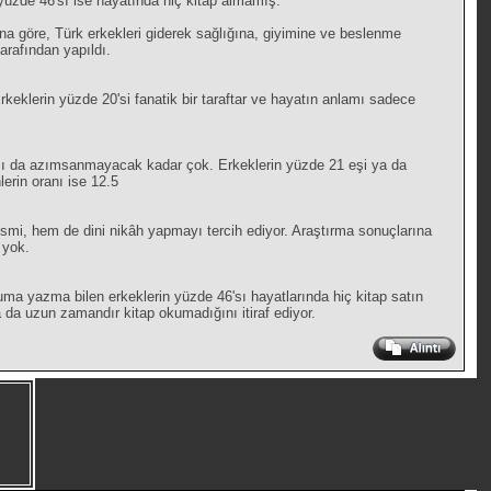
yüzde 46'sı ise hayatında hiç kitap almamış.
ına göre, Türk erkekleri giderek sağlığına, giyimine ve beslenme
arafından yapıldı.
rkeklerin yüzde 20'si fanatik bir taraftar ve hayatın anlamı sadece
ayısı da azımsanmayacak kadar çok. Erkeklerin yüzde 21 eşi ya da
lerin oranı ise 12.5
mi, hem de dini nikâh yapmayı tercih ediyor. Araştırma sonuçlarına
 yok.
kuma yazma bilen erkeklerin yüzde 46'sı hayatlarında hiç kitap satın
 da uzun zamandır kitap okumadığını itiraf ediyor.