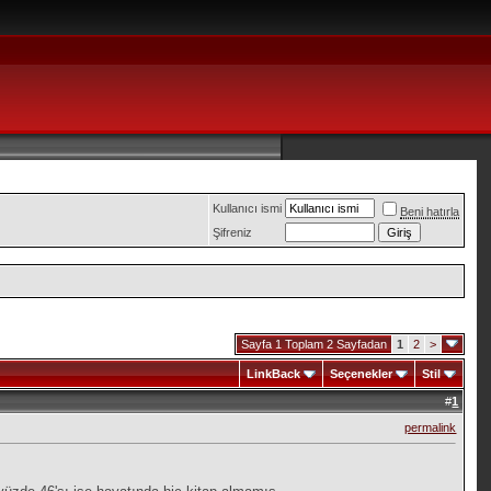
Kullanıcı ismi
Beni hatırla
Şifreniz
Sayfa 1 Toplam 2 Sayfadan
1
2
>
LinkBack
Seçenekler
Stil
#
1
permalink