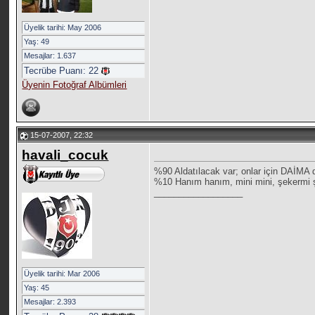
Üyelik tarihi: May 2006
Yaş: 49
Mesajlar: 1.637
Tecrübe Puanı:
22
Üyenin Fotoğraf Albümleri
15-07-2007, 22:32
havali_cocuk
%90 Aldatılacak var; onlar için DAİMA 
%10 Hanım hanım, mini mini, şekermi şe
__________________
Üyelik tarihi: Mar 2006
Yaş: 45
Mesajlar: 2.393