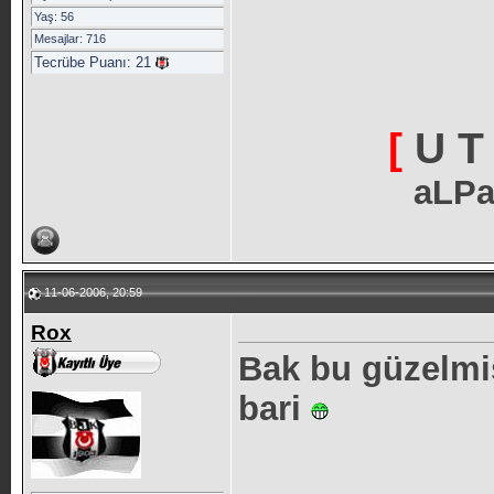
Yaş: 56
Mesajlar: 716
Tecrübe Puanı:
21
[
U T 
aLPa
11-06-2006, 20:59
Rox
Bak bu güzelmi
bari