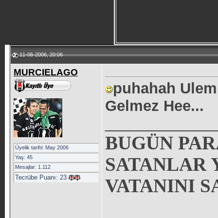
11-06-2006, 20:06
MURCIELAGO
puhahah Ulem 
Gelmez Hee...
_____________
BUGÜN PAR
Üyelik tarihi: May 2006
Yaş: 45
SATANLAR Y
Mesajlar: 1.112
Tecrübe Puanı:
23
VATANINI S