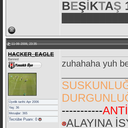
B
E
Ş
İ
K
T
A
Ş
██████████
11-06-2006, 23:35
HACKER_EAGLE
Banned
zuhahaha yuh b
_____________
SUSKUNLUĞ
DURGUNLUĞ
Üyelik tarihi: Apr 2006
-----------
ANT
Yaş: 36
Mesajlar: 365
ALAYINA İ
Tecrübe Puanı:
0