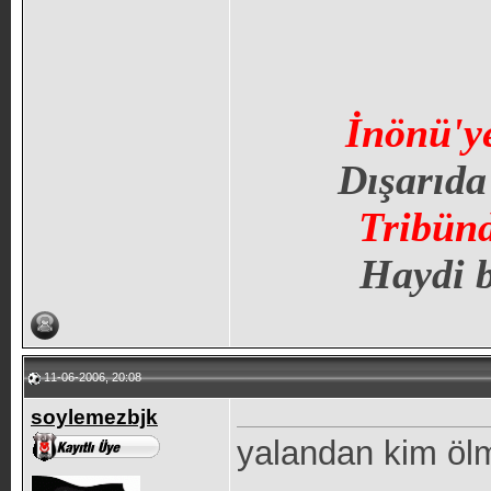
İnönü'y
Dışarıda
Tribün
Haydi b
11-06-2006, 20:08
soylemezbjk
yalandan kim öl