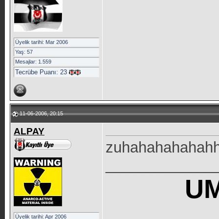
Üyelik tarihi: Mar 2006
Yaş: 57
Mesajlar: 1.559
Tecrübe Puanı:
23
11-06-2006, 20:15
ALPAY
zuhahahahahahha
_____________
U
Üyelik tarihi: Apr 2006