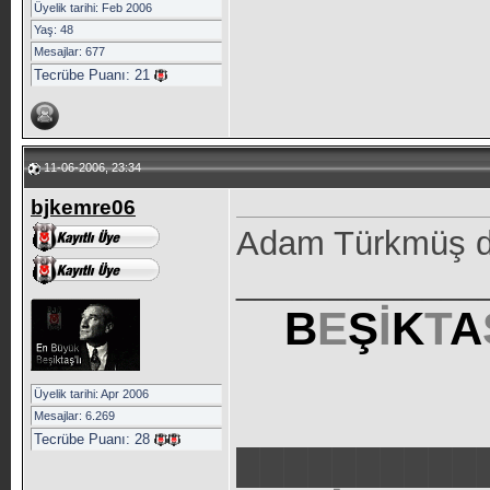
Üyelik tarihi: Feb 2006
Yaş: 48
Mesajlar: 677
Tecrübe Puanı:
21
11-06-2006, 23:34
bjkemre06
Adam Türkmüş de
_____________
B
E
Ş
İ
K
T
A
Üyelik tarihi: Apr 2006
Mesajlar: 6.269
Tecrübe Puanı:
28
██████████