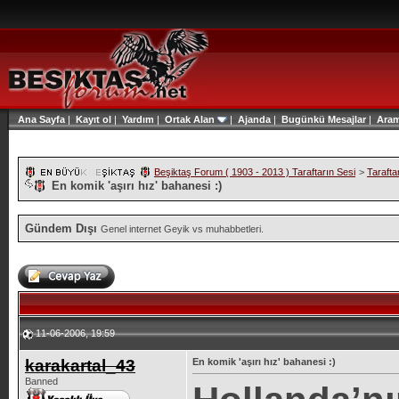
Ana Sayfa
|
Kayıt ol
|
Yardım
|
Ortak Alan
|
Ajanda
|
Bugünkü Mesajlar
|
Ara
Beşiktaş Forum ( 1903 - 2013 ) Taraftarın Sesi
>
Tarafta
En komik 'aşırı hız' bahanesi :)
Gündem Dışı
Genel internet Geyik vs muhabbetleri.
11-06-2006, 19:59
karakartal_43
En komik 'aşırı hız' bahanesi :)
Banned