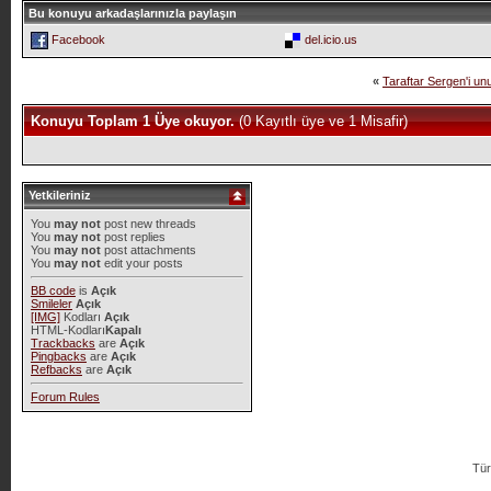
Bu konuyu arkadaşlarınızla paylaşın
Facebook
del.icio.us
«
Taraftar Sergen'i un
Konuyu Toplam 1 Üye okuyor.
(0 Kayıtlı üye ve 1 Misafir)
Yetkileriniz
You
may not
post new threads
You
may not
post replies
You
may not
post attachments
You
may not
edit your posts
BB code
is
Açık
Smileler
Açık
[IMG]
Kodları
Açık
HTML-Kodları
Kapalı
Trackbacks
are
Açık
Pingbacks
are
Açık
Refbacks
are
Açık
Forum Rules
Tür