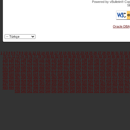
Powered by vBulletin® Copy
S
Oracle DBA
1
2
3
4
5
6
7
8
9
10
11
12
13
14
15
16
17
18
19
20
21
22
23
24
25
26
27
28
29
30
31
32
33
3
70
71
72
73
74
75
76
77
78
79
80
81
82
83
84
85
86
87
88
89
90
91
92
93
94
95
96
97
98
125
126
127
128
129
130
131
132
133
134
135
136
137
138
139
140
141
142
143
144
145
171
172
173
174
175
176
177
178
179
180
181
182
183
184
185
186
187
188
189
190
191
217
218
219
220
221
222
223
224
225
226
227
228
229
230
231
232
233
234
235
236
237
263
264
265
266
267
268
269
270
271
272
273
274
275
276
277
278
279
280
281
282
283
309
310
311
312
313
314
315
316
317
318
319
320
321
322
323
324
325
326
327
328
329
355
356
357
358
359
360
361
362
363
364
365
366
367
368
369
370
371
372
373
374
375
401
402
403
404
405
406
407
408
409
410
411
412
413
414
415
416
417
418
419
420
421
447
448
449
450
451
452
453
454
455
456
457
458
459
460
461
462
463
464
465
466
467
493
494
495
496
497
498
499
500
501
502
503
504
505
506
507
508
509
510
511
512
513
539
540
541
542
543
544
545
546
547
548
549
550
551
552
553
554
555
556
557