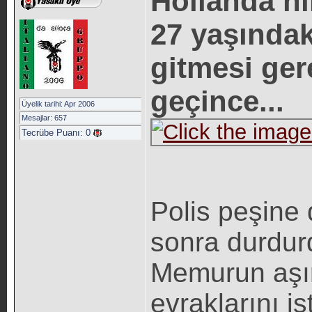
Hollanda’n
27 yaşındak
gitmesi ger
geçince...
Üyelik tarihi: Apr 2006
Mesajlar: 657
Tecrübe Puanı:
0
Polis peşine 
sonra durdur
Memurun aşırı
evraklarını i