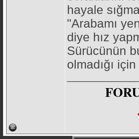
hayale sığma
"Arabamı yen
diye hız yap
Sürücünün bu
olmadığı için
_____________
FOR