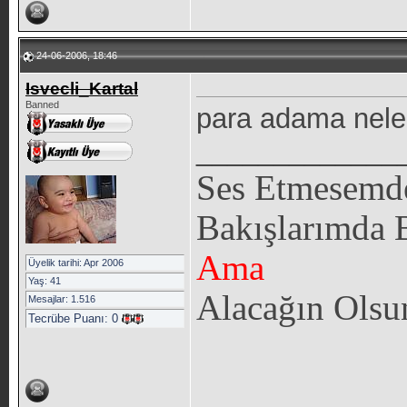
24-06-2006, 18:46
Isvecli_Kartal
Banned
para adama neler
_____________
Ses Etmesemd
Bakışlarımda 
Ama
Üyelik tarihi: Apr 2006
Yaş: 41
Alacağın Ols
Mesajlar: 1.516
Tecrübe Puanı:
0