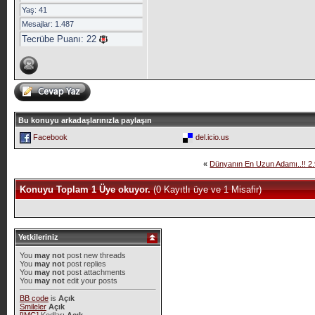
Yaş: 41
Mesajlar: 1.487
Tecrübe Puanı:
22
Bu konuyu arkadaşlarınızla paylaşın
Facebook
del.icio.us
«
Dünyanın En Uzun Adamı..!! 2
Konuyu Toplam 1 Üye okuyor.
(0 Kayıtlı üye ve 1 Misafir)
Yetkileriniz
You
may not
post new threads
You
may not
post replies
You
may not
post attachments
You
may not
edit your posts
BB code
is
Açık
Smileler
Açık