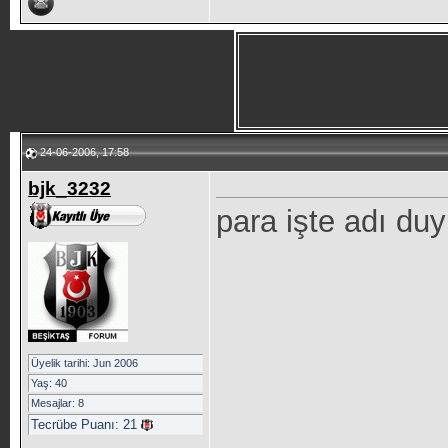
24-06-2006, 17:58
bjk_3232
para işte adı duy
Üyelik tarihi: Jun 2006
Yaş: 40
Mesajlar: 8
Tecrübe Puanı:
21