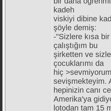
bir daha öğrenmiş
kadeh
viskiyi dibine ka
şöyle demiş:
-"Sizlere kısa bi
çalıştığım bu
şirketten ve siz
çocuklarımı da
hiç >sevmiyorum,
sevişmekteyim. A
hepinizin canı c
Amerika'ya gidi
lotodan tam 15 m