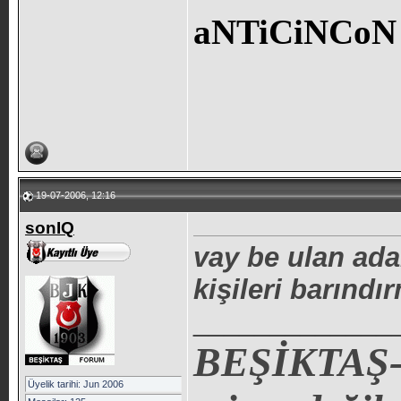
aNTiCiNCoN 
19-07-2006, 12:16
sonIQ
vay be ulan ada
kişileri barınd
_____________
BEŞİKTAŞ-
Üyelik tarihi: Jun 2006