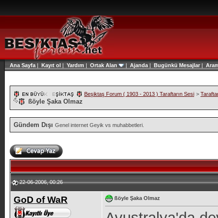
Ana Sayfa
|
Kayıt ol
|
Yardım
|
Ortak Alan
|
Ajanda
|
Bugünkü Mesajlar
|
Ara
Beşiktaş Forum ( 1903 - 2013 ) Taraftarın Sesi
>
Tarafta
ßöyle Şaka Olmaz
Gündem Dışı
Genel internet Geyik vs muhabbetleri.
22-06-2006, 00:26
GoD of WaR
ßöyle Şaka Olmaz
Avustralya'da dev