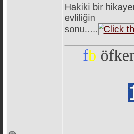
Hakiki bir hikaye
evliliğin
sonu.....
_____________
f
b
öfke