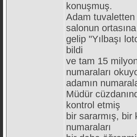
konuşmuş.
Adam tuvaletten 
salonun ortasına
gelip "Yılbaşı lot
bildi
ve tam 15 milyon
numaraları okuyo
adamın numarala
Müdür cüzdanında
kontrol etmiş
bir sararmış, bir
numaraları