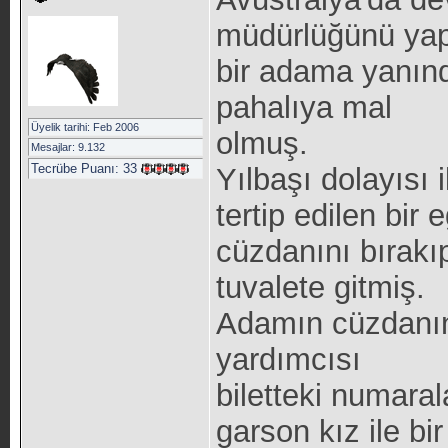
müdürlüğünü ya
bir adama yanınd
pahalıya mal
Üyelik tarihi: Feb 2006
olmuş.
Mesajlar: 9.132
Tecrübe Puanı:
33
Yılbaşı dolayısı i
tertip edilen bi
cüzdanını bırakı
tuvalete gitmiş.
Adamın cüzdanını 
yardımcısı
biletteki numaral
garson kız ile bir