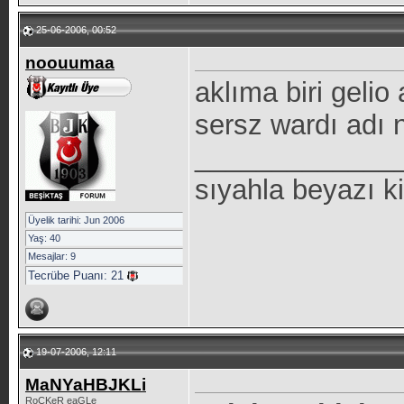
25-06-2006, 00:52
noouumaa
aklıma biri geli
sersz wardı adı 
_____________
sıyahla beyazı k
Üyelik tarihi: Jun 2006
Yaş: 40
Mesajlar: 9
Tecrübe Puanı:
21
19-07-2006, 12:11
MaNYaHBJKLi
RoCKeR eaGLe