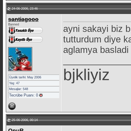
24-06-2006, 23:46
santiagooo
Banned
ayni sakayi biz b
tutturdum diye k
aglamya basladi
_____________
bjkliyiz
Üyelik tarihi: May 2006
Yaş: 47
Mesajlar: 548
Tecrübe Puanı:
0
25-06-2006, 00:14
OnuR