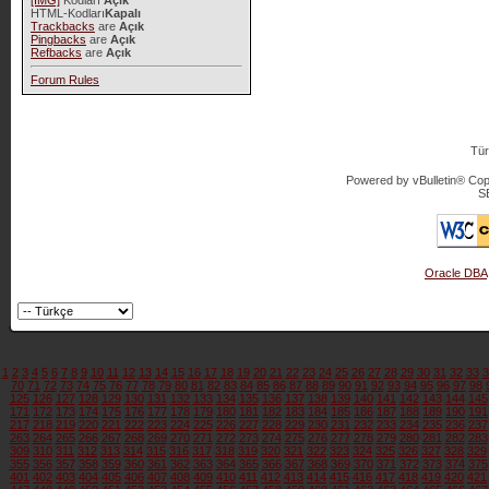
[IMG]
Kodları
Açık
HTML-Kodları
Kapalı
Trackbacks
are
Açık
Pingbacks
are
Açık
Refbacks
are
Açık
Forum Rules
Tür
Powered by vBulletin® Copy
S
Oracle DBA
1
2
3
4
5
6
7
8
9
10
11
12
13
14
15
16
17
18
19
20
21
22
23
24
25
26
27
28
29
30
31
32
33
3
70
71
72
73
74
75
76
77
78
79
80
81
82
83
84
85
86
87
88
89
90
91
92
93
94
95
96
97
98
125
126
127
128
129
130
131
132
133
134
135
136
137
138
139
140
141
142
143
144
145
171
172
173
174
175
176
177
178
179
180
181
182
183
184
185
186
187
188
189
190
191
217
218
219
220
221
222
223
224
225
226
227
228
229
230
231
232
233
234
235
236
237
263
264
265
266
267
268
269
270
271
272
273
274
275
276
277
278
279
280
281
282
283
309
310
311
312
313
314
315
316
317
318
319
320
321
322
323
324
325
326
327
328
329
355
356
357
358
359
360
361
362
363
364
365
366
367
368
369
370
371
372
373
374
375
401
402
403
404
405
406
407
408
409
410
411
412
413
414
415
416
417
418
419
420
421