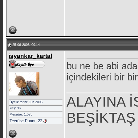
25-06-2006, 00:14
isyankar_kartal
bu ne be abi ad
içindekileri bir
_____________
ALAYINA İ
Üyelik tarihi: Jun 2006
Yaş: 36
BEŞİKTAŞ 
Mesajlar: 1.575
Tecrübe Puanı:
22