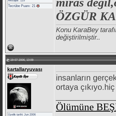
miras değil
Mesajlar: 125
Tecrübe Puanı:
21
ÖZGÜR K
Konu KaraBey taraf
değiştirilmiştir..
19-07-2006, 13:09
kartallaryuvası
insanların gerç
ortaya çıkıyo.hiç 
_____________
Ölümüne BEŞİ
Üyelik tarihi: Jun 2006