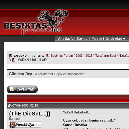
Ana Sayfa
|
Kayıt ol
|
Yardım
|
Ortak Alan
Beşiktaş Forum ( 1903 - 2013 ) Taraftarın Sesi
>
Taraft
YaRaN ÜnLüLeR..
Gündem Dışı
Genel internet Geyik vs muhabbetleri.
07-09-2006, 02:18
{ThE DieSeL...}}
YaRaN ÜnLüLeR..
Banned
Ugur çek ordan benim seyimi!.."
Sansal Büyüka