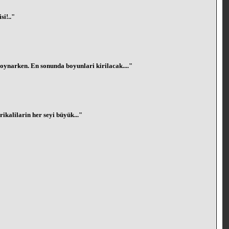
si!.."
r oynarken. En sonunda boyunlari kirilacak...."
ikalilarin her seyi büyük..."