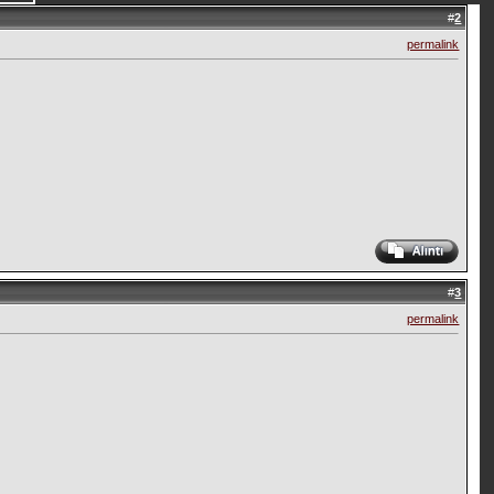
#
2
permalink
#
3
permalink