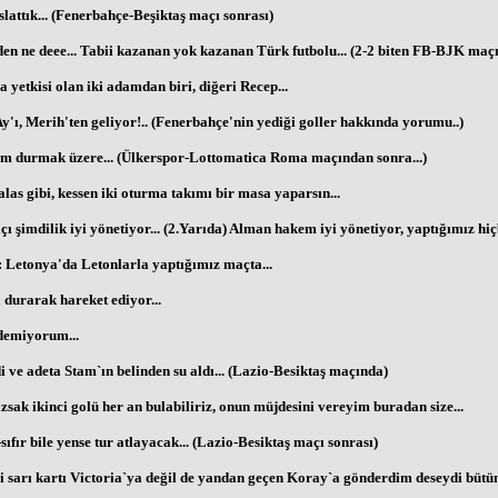
lattık... (Fenerbahçe-Beşiktaş maçı sonrası)
 ne deee... Tabii kazanan yok kazanan Türk futbolu... (2-2 biten FB-BJK maçı 
yetkisi olan iki adamdan biri, diğeri Recep...
y'ı, Merih'ten geliyor!.. (Fenerbahçe'nin yediği goller hakkında yorumu..)
m durmak üzere... (Ülkerspor-Lottomatica Roma maçından sonra...)
as gibi, kessen iki oturma takımı bir masa yaparsın...
 şimdilik iyi yönetiyor... (2.Yarıda) Alman hakem iyi yönetiyor, yaptığımız hi
Letonya'da Letonlarla yaptığımız maçta...
durarak hareket ediyor...
demiyorum...
 ve adeta Stam`ın belinden su aldı... (Lazio-Besiktaş maçında)
k ikinci golü her an bulabiliriz, onun müjdesini vereyim buradan size...
ıfır bile yense tur atlayacak... (Lazio-Besiktaş maçı sonrası)
i sarı kartı Victoria`ya değil de yandan geçen Koray`a gönderdim deseydi bütün 