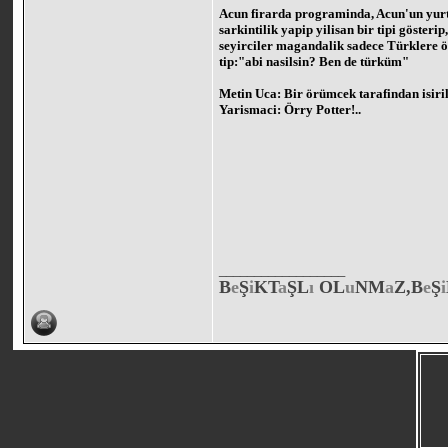
Acun firarda programinda, Acun'un yurt
sarkintilik yapip yilisan bir tipi göster
seyirciler magandalik sadece Türklere 
tip:"abi nasilsin? Ben de türküm"
Metin Uca: Bir örümcek tarafindan isiril
Yarismaci: Örry Potter!..
__________________
B
e
Ş
i
KT
a
ŞL
ı
OL
u
NM
a
Z,B
e
Ş
i