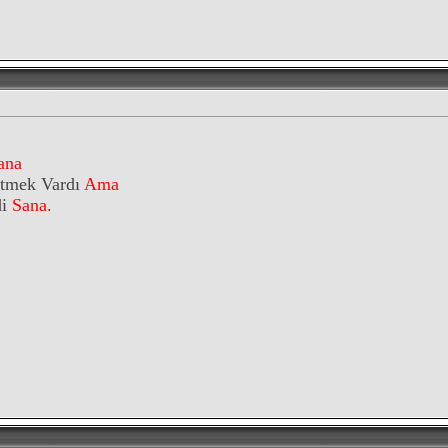
ana
itmek Vardı
Ama
di
Sana.