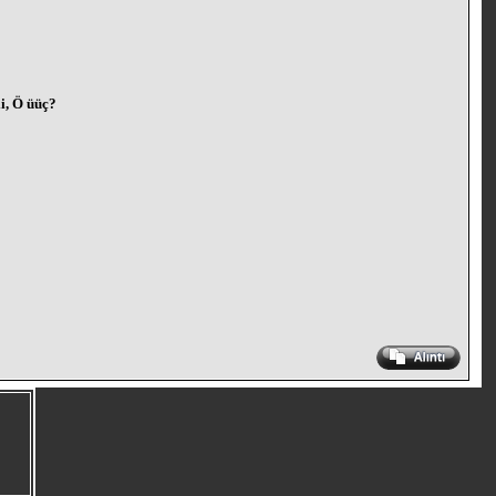
ii, Ö üüç?