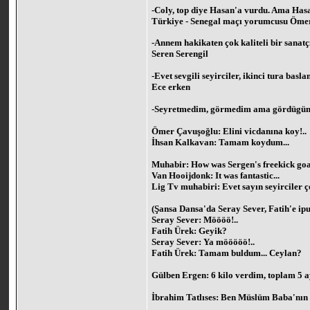
-Coly, top diye Hasan'a vurdu. Ama Hasan
Türkiye - Senegal maçı yorumcusu Öme
-Annem hakikaten çok kaliteli bir sanatçı
Seren Serengil
-Evet sevgili seyirciler, ikinci tura bas
Ece erken
-Seyretmedim, görmedim ama gördügüm k
Ömer Çavuşoğlu: Elini vicdanına koy!..
İhsan Kalkavan: Tamam koydum...
Muhabir: How was Sergen's freekick go
Van Hooijdonk: It was fantastic...
Lig Tv muhabiri: Evet sayın seyirciler ço
(Şansa Dansa'da Seray Sever, Fatih'e ipu
Seray Sever: Möööö!..
Fatih Ürek: Geyik?
Seray Sever: Ya mööööö!..
Fatih Ürek: Tamam buldum... Ceylan?
Gülben Ergen: 6 kilo verdim, toplam 5 a
İbrahim Tatlıses: Ben Müslüm Baba'nın 