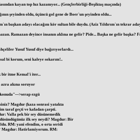
sından kayan top hız kazanıyor... (Gençlerbirliği-Beşiktaş maçında)
ının şeyinden oldu, üçüncü gol gene de Boer`un şeyinden oldu...
m`ın başkan adayı olacağını kör sultan bile duydu. (Aziz Yıldırım`ın tekrar ada
. Ramazan deyince insanın aklına ne gelir? Pide... Başka ne gelir başka? Fırın
eliler Yusuf Yusuf diye bağırıyorlardı...
al bi korum, seni kaleye sokarım!..
ir itme Kemal'i iter...
ca azra akına soruyor
 konuda"--->serap ezgü
siniz? Magdur (kaza sonrasi yatakta
m taraf geçti ve kafadan çarpti.
ur: Valla pek bir sey düsünemedik
düsündügünüz ilk sey neydi? Magdur: Bir
ldu. RM: yani efendim, o orta seridi
ldi? Magdur: Hatirlamiyorum. RM: