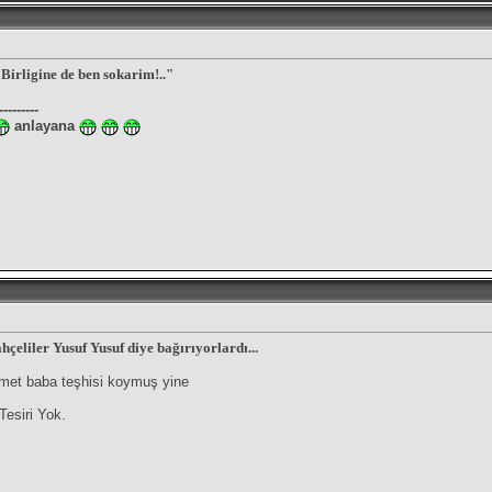
Birligine de ben sokarim!.."
---------
anlayana
eliler Yusuf Yusuf diye bağırıyorlardı...
şmet baba teşhisi koymuş yine
esiri Yok.