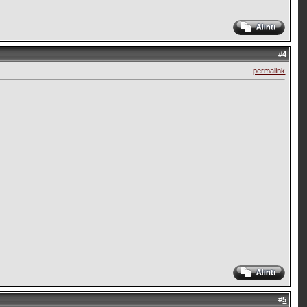
#
4
permalink
#
5