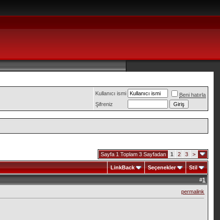
Kullanıcı ismi
Beni hatırla
Şifreniz
Sayfa 1 Toplam 3 Sayfadan
1
2
3
>
LinkBack
Seçenekler
Stil
#
1
permalink