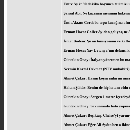
Emre Aşık: 90 dakika boyunca terimizi ıs
Şansal Abi: Ne kazanan memnun hakemden
Ümit Aktan: Cordoba topu kucağına alma 
Erman Hoca: Goller Ay'dan geliyor, ne A
İsmet Badem: Şu an tansiyonum ve kalbi
Erman Hoca: Yav Letonya'nın defansı kal
Güntekin Onay: İtalyan yönetmen bu maçı
Nermin Kartal Örkmez (NTV muhabiri): 
Ahmet Çakar: Hasan koşsa anlarım ama 
Hakan Şükür: Benim de hiç hatam oldu 
Güntekin Onay: Sergen 1 metre içerdeydi
Güntekin Onay: Savunmada hata yapmazsa
Ahmet Çakar: Beşiktaş, Chelse`yi yarım-s
Ahmet Çakar: Eğer Ali Aydın ben o ikinc