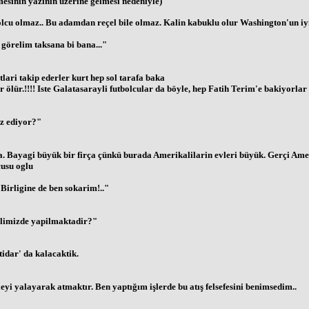
esinin yazinin üzerine gelmesi nedeniyle)
lcu olmaz.. Bu adamdan reçel bile olmaz. Kalin kabuklu olur Washington'un iyi
görelim taksana bi bana..."
lari takip ederler kurt hep sol tarafa baka
 ölür.!!!! Iste Galatasarayli futbolcular da böyle, hep Fatih Terim'e bakiyorla
üz ediyor?"
irça. Bayagi büyük bir firça çünkü burada Amerikalilarin evleri büyük. Gerçi Amer
usu oglu
Birligine de ben sokarim!.."
 ilimizde yapilmaktadir?"
tidar' da kalacaktik.
fileyi yalayarak atmaktır. Ben yaptığım işlerde bu atış felsefesini benimsedim..