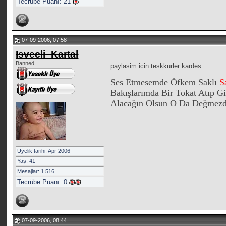
Tecrübe Puanı:
21
07-09-2006, 07:58
Isvecli_Kartal
Banned
paylasim icin teskkurler kardes
__________________
Ses Etmesemde Öfkem Saklı
S
Bakışlarımda Bir Tokat Atıp G
Alacağın Olsun O Da Değmez
Üyelik tarihi: Apr 2006
Yaş: 41
Mesajlar: 1.516
Tecrübe Puanı:
0
07-09-2006, 08:44