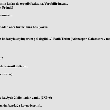
'ın kafası da top gibi baksana. Vurabilir insan...
r Üründül
 annesi...
lamadan önce birinci tura basliyoruz
adariyla söylüyorum gol degildi..." Fatih Terim (Adanaspor-Galatasaray maç
al?
k fantastikti diyor...
cu verir)
yda. Ayda 2 kilo kadar yani... (2X5=6)
terini bardağa koyup içerim!..