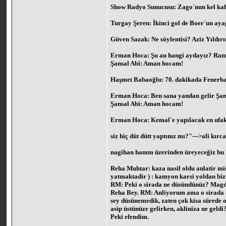
Show Radyo Sunucusu: Zago`nun kel kafa
Turgay Şeren: İkinci gol de Boer`un ayağ
Güven Sazak: Ne söylentisi? Aziz Yıldırı
Erman Hoca: Şu an hangi aydayız? Ramazan
Şansal Abi: Aman hocam!
Haşmet Babaoğlu: 70. dakikada Fenerbahç
Erman Hoca: Ben sana yandan gelir Şans
Şansal Abi: Aman hocam!
Erman Hoca: Kemal`e yapılacak en ufak b
siz hiç düt dütt yaptınız mı?"--->ali kır
nagihan hanım üzerinden üreyeceğiz bu
Reha Muhtar: kaza nasil oldu anlatir mi
yatmaktadir ) : kamyon karsi yoldan bizi
RM: Peki o sirada ne düsündünüz? Magd
Reha Bey. RM: Anliyorum ama o sirada 
sey düsünemedik, zaten çok kisa sürede o
asip üstünüze gelirken, akliniza ne ge
Peki efendim.