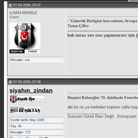
07-09-2006, 03:22
iLHAN-MANSiZ
Guest
-"Gümrük Birligine ben soktum, Avrupa 
Tansu Çiller
---------------------------------------------------------
bak tansu sen onu yapamazsın işte
Mesajlar: n/a
07-09-2006, 07:48
siyahın_zindan
Haşmet Babaoğlu: 70. dakikada Fenerbahç
abi bu ne ya harbiden koptum valla ha
__________________
Sussam Gönül Razı Değil , Konuşsam T
Üyelik tarihi: May 2006
Yaş: 46
Mesajlar: 772