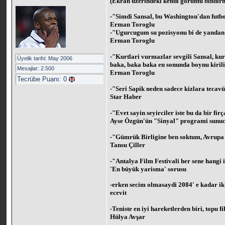
(Ekran üzerindeki kendi görüntü bindirm
-"Simdi Sansal, bu Washington'dan futbo
Erman Toroglu
-"Ugurcugum su pozisyonu bi de yandan 
Erman Toroglu
-"Kurtlari vurmazlar sevgili Sansal, kurt
Üyelik tarihi: May 2006
baka, baka baka en sonunda boynu kirilir
Mesajlar: 2.500
Erman Toroglu
Tecrübe Puanı:
0
-"Seri Sapik neden sadece kizlara tecav
Star Haber
-"Evet sayin seyirciler iste bu da bir f
Ayse Özgün'ün "Sinyal" programi sunuc
-"Gümrük Birligine ben soktum, Avrupa 
Tansu Çiller
-"Antalya Film Festivali her sene hangi
'En büyük yarisma' sorusu
-erken secim olmasaydi 2084' e kadar ik
ecevit
-Teniste en iyi hareketlerden biri, topu 
Hülya Avşar