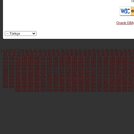
S
Oracle DBA
1
2
3
4
5
6
7
8
9
10
11
12
13
14
15
16
17
18
19
20
21
22
23
24
25
26
27
28
29
30
31
32
33
3
70
71
72
73
74
75
76
77
78
79
80
81
82
83
84
85
86
87
88
89
90
91
92
93
94
95
96
97
98
125
126
127
128
129
130
131
132
133
134
135
136
137
138
139
140
141
142
143
144
145
171
172
173
174
175
176
177
178
179
180
181
182
183
184
185
186
187
188
189
190
191
217
218
219
220
221
222
223
224
225
226
227
228
229
230
231
232
233
234
235
236
237
263
264
265
266
267
268
269
270
271
272
273
274
275
276
277
278
279
280
281
282
283
309
310
311
312
313
314
315
316
317
318
319
320
321
322
323
324
325
326
327
328
329
355
356
357
358
359
360
361
362
363
364
365
366
367
368
369
370
371
372
373
374
375
401
402
403
404
405
406
407
408
409
410
411
412
413
414
415
416
417
418
419
420
421
447
448
449
450
451
452
453
454
455
456
457
458
459
460
461
462
463
464
465
466
467
493
494
495
496
497
498
499
500
501
502
503
504
505
506
507
508
509
510
511
512
513
539
540
541
542
543
544
545
546
547
548
549
550
551
552
553
554
555
556
557