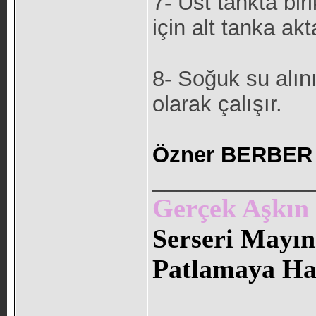
7- Üst tankta bir
için alt tanka akta
8- Soğuk su alını
olarak çalışır.
Özner BERBER 
_____________
Gerçek Aşkın S
Serseri Mayın
Patlamaya Haz