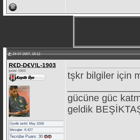
29-07-2007, 18:12
R€D-D€V!L-1903
junior-1903
tşkr bilgiler için
_____________
gücüne güc katm
geldik BEŞİKTAŞ 
Üyelik tarihi: May 2006
Mesajlar: 8.427
Tecrübe Puanı:
30