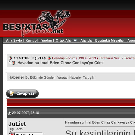
Ana Sayfa
|
Kayıt ol
|
Yardım
|
Ortak Alan
|
Ajanda
|
Bugünkü Mesajlar
|
Ara
Beşiktaş Forum ( 1903 - 2013 ) Taraftarın Sesi
>
Tarafta
Havadan su İmal Eden Cihaz Çankaya'ya Çıktı
Haberler
Bu Bölümde Gündem Yaratan Haberler Tartışılır.
29-07-2007, 18:10
JuLiet
Havadan su İmal Eden Cihaz Çankaya'ya Çık
Dişi Kartal
Su kesintilerinin