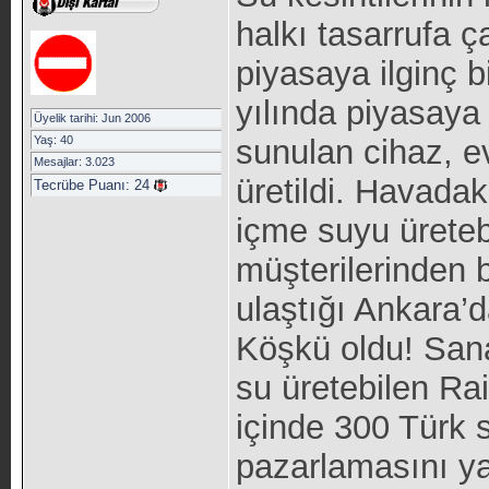
halkı tasarrufa 
piyasaya ilginç 
yılında piyasaya 
Üyelik tarihi: Jun 2006
Yaş: 40
sunulan cihaz, ev
Mesajlar: 3.023
üretildi. Havadak
Tecrübe Puanı:
24
içme suyu üretebi
müşterilerinden b
ulaştığı Ankara’
Köşkü oldu! Sana
su üretebilen Ra
içinde 300 Türk 
pazarlamasını y