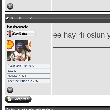
29-07-2007, 18:22
barhonda
ee hayırlı oslun
_____________
Üyelik tarihi: Jun 2006
Yaş: 37
Mesajlar: 4.894
Tecrübe Puanı:
25
Bu konuyu arkadaşlarınızla paylaşın