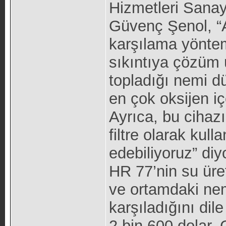
Hizmetleri Sanay
Güvenç Şenol, “A
karşılama yöntem
sıkıntıya çözüm
topladığı nemi dü
en çok oksijen i
Ayrıca, bu cihaz
filtre olarak kull
edebiliyoruz” di
HR 77’nin su üre
ve ortamdaki nemi
karşıladığını dil
2 bin 600 dolar.