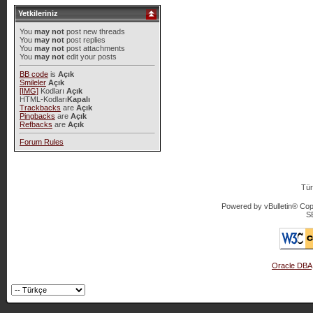
Yetkileriniz
You
may not
post new threads
You
may not
post replies
You
may not
post attachments
You
may not
edit your posts
BB code
is
Açık
Smileler
Açık
[IMG]
Kodları
Açık
HTML-Kodları
Kapalı
Trackbacks
are
Açık
Pingbacks
are
Açık
Refbacks
are
Açık
Forum Rules
Tür
Powered by vBulletin® Copy
S
Oracle DBA