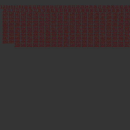
1
2
3
4
5
6
7
8
9
10
11
12
13
14
15
16
17
18
19
20
21
22
23
24
25
26
27
28
29
30
31
32
33
3
70
71
72
73
74
75
76
77
78
79
80
81
82
83
84
85
86
87
88
89
90
91
92
93
94
95
96
97
98
125
126
127
128
129
130
131
132
133
134
135
136
137
138
139
140
141
142
143
144
145
171
172
173
174
175
176
177
178
179
180
181
182
183
184
185
186
187
188
189
190
191
217
218
219
220
221
222
223
224
225
226
227
228
229
230
231
232
233
234
235
236
237
263
264
265
266
267
268
269
270
271
272
273
274
275
276
277
278
279
280
281
282
283
309
310
311
312
313
314
315
316
317
318
319
320
321
322
323
324
325
326
327
328
329
355
356
357
358
359
360
361
362
363
364
365
366
367
368
369
370
371
372
373
374
375
401
402
403
404
405
406
407
408
409
410
411
412
413
414
415
416
417
418
419
420
421
447
448
449
450
451
452
453
454
455
456
457
458
459
460
461
462
463
464
465
466
467
493
494
495
496
497
498
499
500
501
502
503
504
505
506
507
508
509
510
511
512
513
539
540
541
542
543
544
545
546
547
548
549
550
551
552
553
554
555
556
557