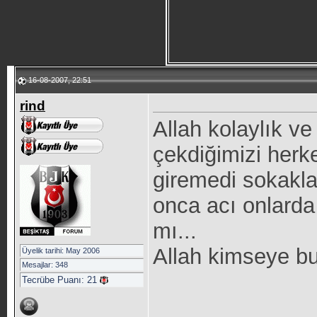
16-08-2007, 22:51
rind
Allah kolaylık ve
çekdiğimizi herk
giremedi sokakla
onca acı onlarda
mı...
Allah kimseye bu
Üyelik tarihi: May 2006
Mesajlar: 348
Tecrübe Puanı:
21