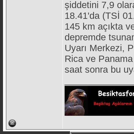
şiddetini 7,9 ola
18.41'da (TSİ 01
145 km açıkta v
depremde tsunami
Uyarı Merkezi, P
Rica ve Panama i
saat sonra bu uya
_____________