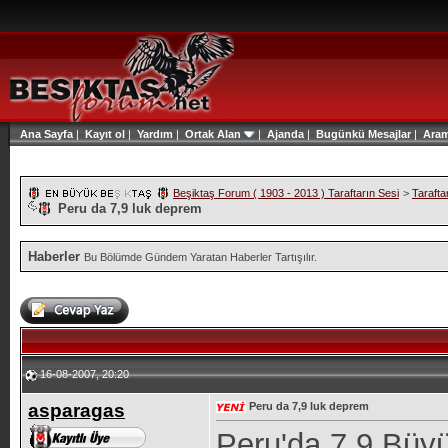
Ana Sayfa
|
Kayıt ol
|
Yardım
|
Ortak Alan
|
Ajanda
|
Bugünkü Mesajlar
|
Ara
Beşiktaş Forum ( 1903 - 2013 ) Taraftarın Sesi
>
Tarafta
Peru da 7,9 luk deprem
Haberler
Bu Bölümde Gündem Yaratan Haberler Tartışılır.
16-08-2007, 20:20
asparagas
Peru da 7,9 luk deprem
Peru'da 7,9 Büy