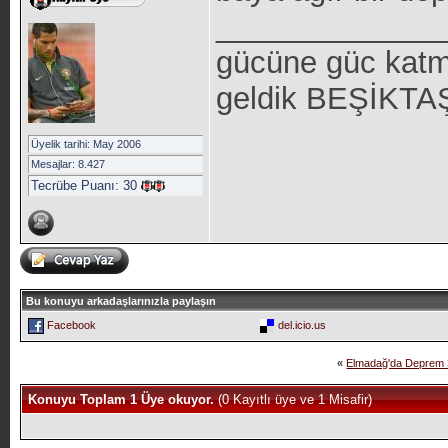
_____________
gücüne güc katm
geldik BEŞİKTAŞ 
Üyelik tarihi: May 2006
Mesajlar: 8.427
Tecrübe Puanı:
30
Bu konuyu arkadaşlarınızla paylaşın
Facebook
del.icio.us
«
Elmadağ'da Deprem 
Konuyu Toplam 1 Üye okuyor.
(0 Kayıtlı üye ve 1 Misafir)