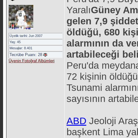
Yaralı
Güney Ame
gelen 7,9 şidde
öldüğü, 680 kişi
Üyelik tarihi: Jun 2007
alarmının da ve
Yaş: 45
Mesajlar: 8.401
artabileceği beli
Tecrübe Puanı:
28
Üyenin Fotoğraf Albümleri
Peru'da meydana
72 kişinin öldüğü,
Tsunami alarmını
sayısının artabile
ABD
Jeoloji Ara
başkent Lima ya