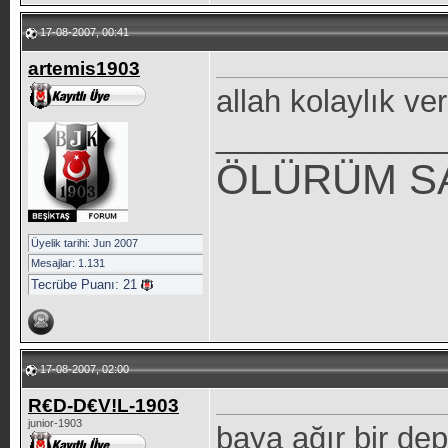
17-08-2007, 00:41
artemis1903
allah kolaylık ve
_____________
ÖLÜRÜM S
Üyelik tarihi: Jun 2007
Mesajlar: 1.131
Tecrübe Puanı:
21
17-08-2007, 02:00
R€D-D€V!L-1903
junior-1903
baya ağır bir de