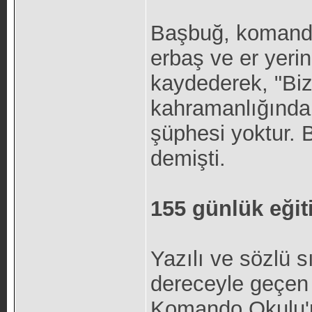
Başbuğ, komando
erbaş ve er yeri
kaydederek, "Biz
kahramanlığından
şüphesi yoktur. 
demişti.
155 günlük eğit
Yazılı ve sözlü sı
dereceyle geçen 
Komando Okulu'nd