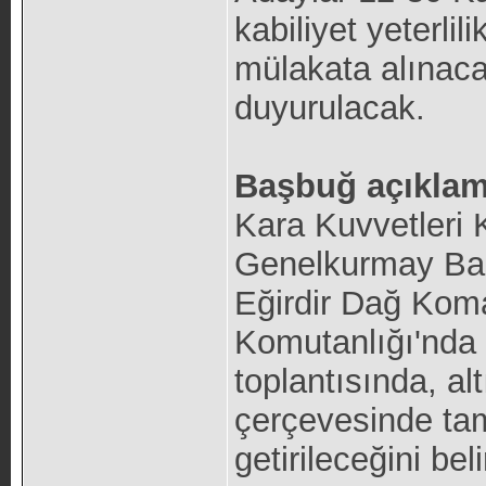
kabiliyet yeterlil
mülakata alınaca
duyurulacak.
Başbuğ açıklam
Kara Kuvvetleri 
Genelkurmay Baş
Eğirdir Dağ Kom
Komutanlığı'nda 
toplantısında, al
çerçevesinde ta
getirileceğini beli