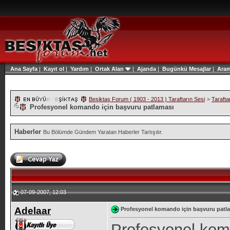
Ana Sayfa
|
Kayıt ol
|
Yardım
|
Ortak Alan
|
Ajanda
|
Bugünkü Mesajlar
|
Ara
Beşiktaş Forum ( 1903 - 2013 ) Taraftarın Sesi
>
Tarafta
Profesyonel komando için başvuru patlaması
Haberler
Bu Bölümde Gündem Yaratan Haberler Tartışılır.
07-09-2007, 12:03
Adelaar
Profesyonel komando için başvuru patl
Profesyonel kom