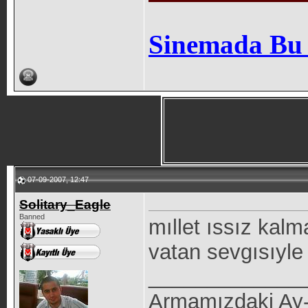
Sinemada Bu
07-09-2007, 12:47
Solitary_Eagle
Banned
mıllet ıssız kal
vatan sevgısıyle 
_____________
Armamızdaki Ay-yı