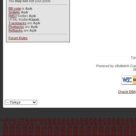
You
may not
edit your posts
BB code
is
Açık
Smileler
Açık
[IMG]
Kodları
Açık
HTML-Kodları
Kapalı
Trackbacks
are
Açık
Pingbacks
are
Açık
Refbacks
are
Açık
Forum Rules
Tür
Powered by vBulletin® Copy
S
Oracle DBA
1
2
3
4
5
6
7
8
9
10
11
12
13
14
15
16
17
18
19
20
21
22
23
24
25
26
27
28
29
30
31
32
33
3
70
71
72
73
74
75
76
77
78
79
80
81
82
83
84
85
86
87
88
89
90
91
92
93
94
95
96
97
98
125
126
127
128
129
130
131
132
133
134
135
136
137
138
139
140
141
142
143
144
145
171
172
173
174
175
176
177
178
179
180
181
182
183
184
185
186
187
188
189
190
191
217
218
219
220
221
222
223
224
225
226
227
228
229
230
231
232
233
234
235
236
237