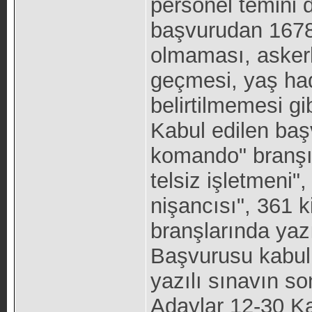
personel temini 
başvurudan 1678
olmaması, askerli
geçmesi, yaş had
belirtilmemesi gi
Kabul edilen başv
komando" branşı 
telsiz işletmeni",
nişancısı", 361 
branşlarında yaz
Başvurusu kabul e
yazılı sınavın so
Adaylar 12-30 Ka