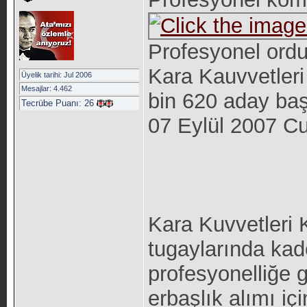
Profesyonel ordu
Kara Kauvvetleri
Üyelik tarihi: Jul 2006
Mesajlar: 4.462
bin 620 aday baş
Tecrübe Puanı:
26
07 Eylül 2007 C
Kara Kuvvetleri 
tugaylarında ka
profesyonelliğe
erbaşlık alımı iç