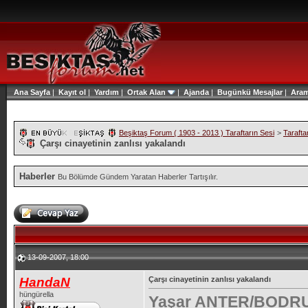
Ana Sayfa
|
Kayıt ol
|
Yardım
|
Ortak Alan
|
Ajanda
|
Bugünkü Mesajlar
|
Ara
Beşiktaş Forum ( 1903 - 2013 ) Taraftarın Sesi
>
Tarafta
Çarşı cinayetinin zanlısı yakalandı
Haberler
Bu Bölümde Gündem Yaratan Haberler Tartışılır.
13-09-2007, 18:00
HandaN
Çarşı cinayetinin zanlısı yakalandı
hüngürella
Yaşar ANTER/BODRUM