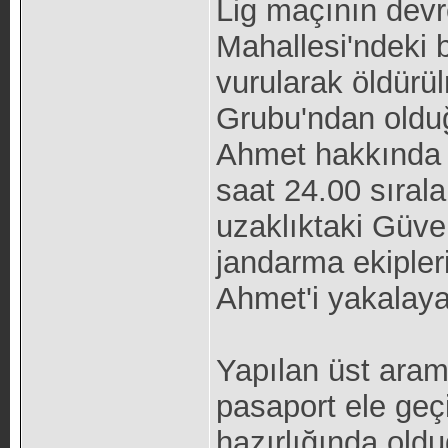
Lig maçının dev
Mahallesi'ndeki 
vurularak öldürü
Grubu'ndan olduğ
Ahmet hakkında y
saat 24.00 sıral
uzaklıktaki Güve
jandarma ekipler
Ahmet'i yakalayar
Yapılan üst aram
pasaport ele geç
hazırlığında oldu