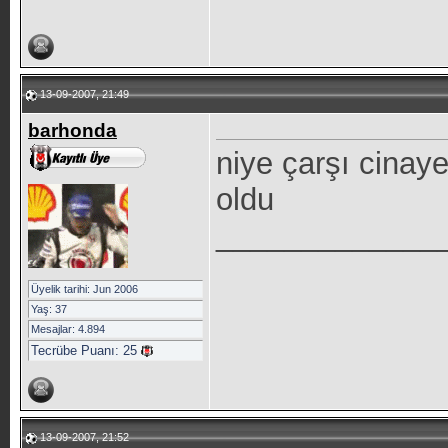
13-09-2007, 21:49
barhonda
niye çarşı cinaye
oldu
_____________
Üyelik tarihi: Jun 2006
Yaş: 37
Mesajlar: 4.894
Tecrübe Puanı:
25
13-09-2007, 21:52