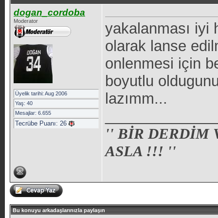
dogan_cordoba
Moderator
yakalanması iyi 
olarak lanse edi
onlenmesi için b
boyutlu oldugunu 
lazımm...
Üyelik tarihi: Aug 2006
Yaş: 40
_____________
Mesajlar: 6.655
Tecrübe Puanı:
26
'' BİR DERDİM
ASLA !!! ''
Bu konuyu arkadaşlarınızla paylaşın