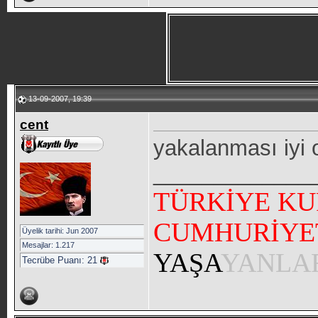
13-09-2007, 19:39
cent
yakalanması iyi
_____________
TÜRKİYE KU
CUMHURİYE
Üyelik tarihi: Jun 2007
Mesajlar: 1.217
YAŞA
YANLA
Tecrübe Puanı:
21