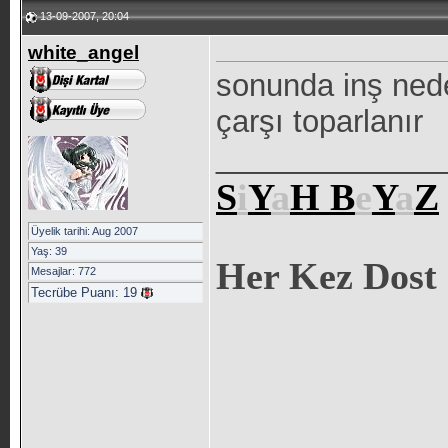
13-09-2007, 20:04
white_angel
sonunda inş nede
çarşı toparlanır
_____________
S
i
Y
a
H
B
e
Y
a
Z
Üyelik tarihi: Aug 2007
Yaş: 39
Her Kez Dost 
Mesajlar: 772
Tecrübe Puanı:
19