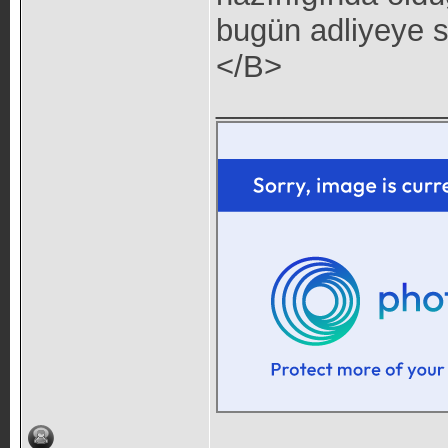
bugün adliyeye s
</B>
_____________