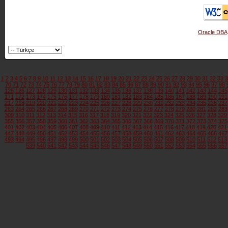
Oracle DBA
1
2
3
4
5
6
7
8
9
10
11
12
13
14
15
16
17
18
19
20
21
22
23
24
25
26
27
28
29
30
31
32
33
3
70
71
72
73
74
75
76
77
78
79
80
81
82
83
84
85
86
87
88
89
90
91
92
93
94
95
96
97
98
125
126
127
128
129
130
131
132
133
134
135
136
137
138
139
140
141
142
143
144
145
171
172
173
174
175
176
177
178
179
180
181
182
183
184
185
186
187
188
189
190
191
217
218
219
220
221
222
223
224
225
226
227
228
229
230
231
232
233
234
235
236
237
263
264
265
266
267
268
269
270
271
272
273
274
275
276
277
278
279
280
281
282
283
309
310
311
312
313
314
315
316
317
318
319
320
321
322
323
324
325
326
327
328
329
355
356
357
358
359
360
361
362
363
364
365
366
367
368
369
370
371
372
373
374
375
401
402
403
404
405
406
407
408
409
410
411
412
413
414
415
416
417
418
419
420
421
447
448
449
450
451
452
453
454
455
456
457
458
459
460
461
462
463
464
465
466
467
493
494
495
496
497
498
499
500
501
502
503
504
505
506
507
508
509
510
511
512
513
539
540
541
542
543
544
545
546
547
548
549
550
551
552
553
554
555
556
557