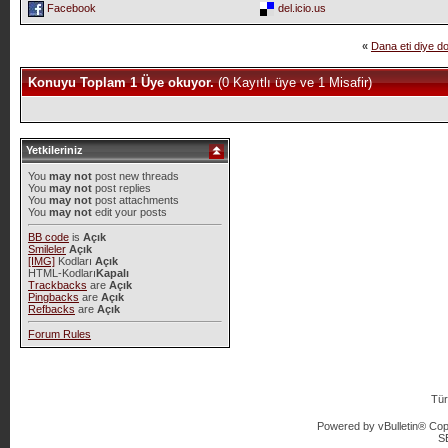
Facebook
del.icio.us
«
Dana eti diye d
Konuyu Toplam 1 Üye okuyor.
(0 Kayıtlı üye ve 1 Misafir)
Yetkileriniz
You
may not
post new threads
You
may not
post replies
You
may not
post attachments
You
may not
edit your posts
BB code
is
Açık
Smileler
Açık
[IMG]
Kodları
Açık
HTML-Kodları
Kapalı
Trackbacks
are
Açık
Pingbacks
are
Açık
Refbacks
are
Açık
Forum Rules
Tür
Powered by vBulletin® Copy
S