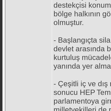
destekçisi konumu
bölge halkının gö
olmuştur.
- Başlangıçta sil
devlet arasında 
kurtuluş mücadele
yanında yer alma
- Çeşitli iç ve d
sonucu HEP Tems
parlamentoya girm
milletvekilleri d