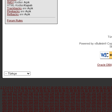
[IMG]
Kodları
Açık
HTML-Kodları
Kapalı
Trackbacks
are
Açık
Pingbacks
are
Açık
Refbacks
are
Açık
Forum Rules
Tür
Powered by vBulletin® Copy
S
Oracle DBA
1
2
3
4
5
6
7
8
9
10
11
12
13
14
15
16
17
18
19
20
21
22
23
24
25
26
27
28
29
30
31
32
33
3
70
71
72
73
74
75
76
77
78
79
80
81
82
83
84
85
86
87
88
89
90
91
92
93
94
95
96
97
98
125
126
127
128
129
130
131
132
133
134
135
136
137
138
139
140
141
142
143
144
145
171
172
173
174
175
176
177
178
179
180
181
182
183
184
185
186
187
188
189
190
191
217
218
219
220
221
222
223
224
225
226
227
228
229
230
231
232
233
234
235
236
237
263
264
265
266
267
268
269
270
271
272
273
274
275
276
277
278
279
280
281
282
283
309
310
311
312
313
314
315
316
317
318
319
320
321
322
323
324
325
326
327
328
329
355
356
357
358
359
360
361
362
363
364
365
366
367
368
369
370
371
372
373
374
375
401
402
403
404
405
406
407
408
409
410
411
412
413
414
415
416
417
418
419
420
421