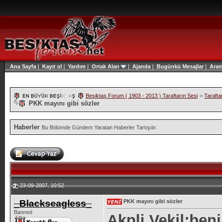
Ana Sayfa
|
Kayıt ol
|
Yardım
|
Ortak Alan
|
Ajanda
|
Bugünkü Mesajlar
|
Ara
Beşiktaş Forum ( 1903 - 2013 ) Taraftarın Sesi
>
Tarafta
PKK mayını gibi sözler
Haberler
Bu Bölümde Gündem Yaratan Haberler Tartışılır.
23-09-2007, 10:52
_Blackseagless_
PKK mayını gibi sözler
Banned
Akpli Vekil:ben