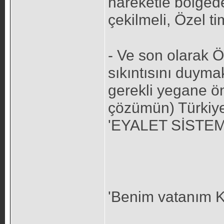
hareketle bölgedek
çekilmeli, Özel ti
- Ve son olarak Ö
sıkıntısını duyma
gerekli yegane 
çözümün) Türkiye
'EYALET SİSTEMİ'
'Benim vatanım K