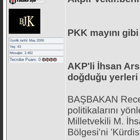
PKK mayını gibi
Üyelik tarihi: May 2006
Yaş: 43
Mesajlar: 3.482
Tecrübe Puanı:
0
AKP'li İhsan Arsl
doğduğu yerleri 
BAŞBAKAN Recep
politikalarını yön
Milletvekili M. İ
Bölgesi'ni 'Kürdis