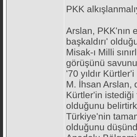
PKK alkışlanmal
Arslan, PKK'nın e
başkaldırı' olduğu
Misak-ı Milli sınır
görüşünü savunuy
'70 yıldır Kürtler'i
M. İhsan Arslan, d
Kürtler'in istediğ
olduğunu belirti
Türkiye'nin tama
olduğunu düşünd