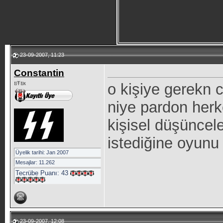
23-09-2007, 11:23
Constantin
ยŦยк
o kişiye gerekn 
niye pardon herk
kişisel düşüncele
istediğine oyunu v
Üyelik tarihi: Jan 2007
Mesajlar: 11.262
Tecrübe Puanı:
43
23-09-2007, 12:08