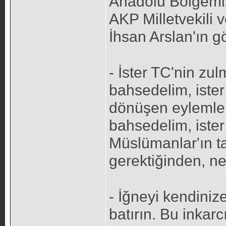
Anadolu Bölgemizi
AKP Milletvekili 
İhsan Arslan'ın gö
- İster TC'nin zu
bahsedelim, iste
dönüşen eylemleri
bahsedelim, ister
Müslümanlar'ın t
gerektiğinden, ne
- İğneyi kendiniz
batırın. Bu inkarc