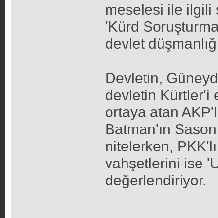
meselesi ile ilgil
'Kürd Soruşturması
devlet düşmanlığ
Devletin, Güneydo
devletin Kürtler'i 
ortaya atan AKP'li
Batman'ın Sason İ
nitelerken, PKK'lı 
vahşetlerini ise '
değerlendiriyor.