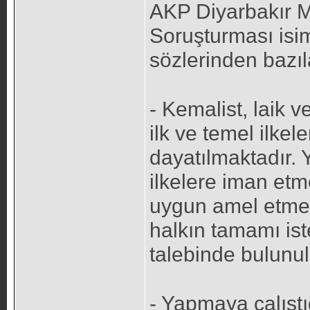
AKP Diyarbakır Mi
Soruşturması isim
sözlerinden bazıl
- Kemalist, laik 
ilk ve temel ilke
dayatılmaktadır. 
ilkelere iman et
uygun amel etmek
halkın tamamı iste
talebinde bulunu
- Yapmaya çalışt