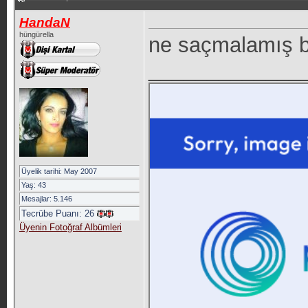
HandaN
hüngürella
ne saçmalamış b
_____________
Üyelik tarihi: May 2007
Yaş: 43
Mesajlar: 5.146
Tecrübe Puanı:
26
Üyenin Fotoğraf Albümleri