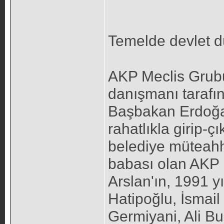
Temelde devlet d
AKP Meclis Grubu
danışmanı tarafı
Başbakan Erdoğa
rahatlıkla girip-
belediye müteahh
babası olan AKP D
Arslan'ın, 1991 
Hatipoğlu, İsmai
Germiyani, Ali Bu