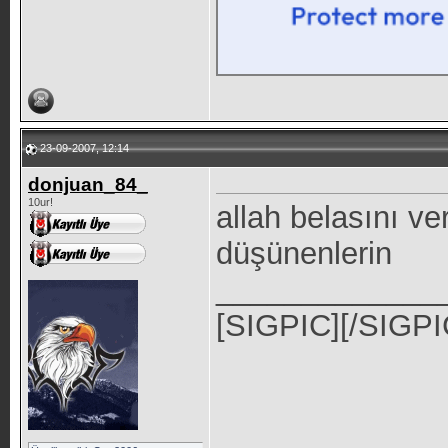
23-09-2007, 12:14
donjuan_84_
10ur!
allah belasını v
düşünenlerin
_____________
[SIGPIC][/SIGPI