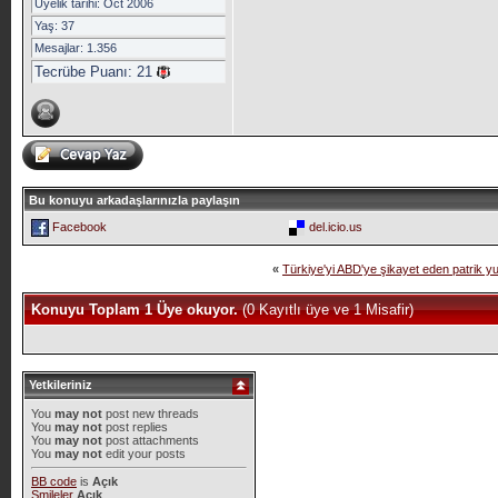
Üyelik tarihi: Oct 2006
Yaş: 37
Mesajlar: 1.356
Tecrübe Puanı:
21
Bu konuyu arkadaşlarınızla paylaşın
Facebook
del.icio.us
«
Türkiye'yi ABD'ye şikayet eden patrik 
Konuyu Toplam 1 Üye okuyor.
(0 Kayıtlı üye ve 1 Misafir)
Yetkileriniz
You
may not
post new threads
You
may not
post replies
You
may not
post attachments
You
may not
edit your posts
BB code
is
Açık
Smileler
Açık