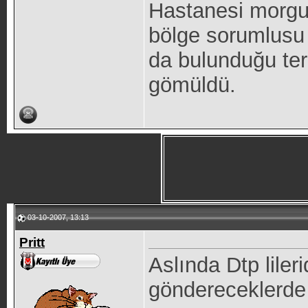
Hastanesi morgun
bölge sorumlusu 
da bulunduğu terö
gömüldü.
03-10-2007, 13:13
Pritt
Aslında Dtp liler
göndereceklerde 