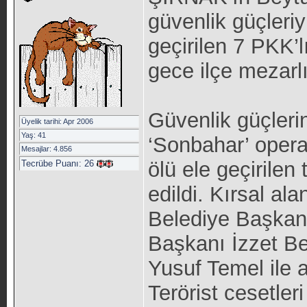
güvenlik güçleriy
geçirilen 7 PKK’l
gece ilçe mezarl
Güvenlik güçlerin
Üyelik tarihi: Apr 2006
Yaş: 41
‘Sonbahar’ oper
Mesajlar: 4.856
ölü ele geçirilen 
Tecrübe Puanı:
26
edildi. Kırsal a
Belediye Başkanı
Başkanı İzzet B
Yusuf Temel ile ai
Terörist cesetle