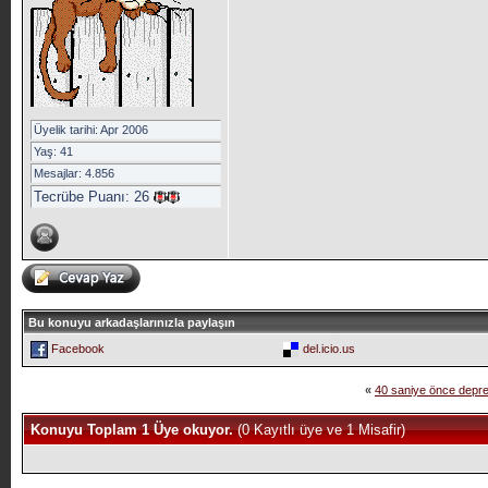
Üyelik tarihi: Apr 2006
Yaş: 41
Mesajlar: 4.856
Tecrübe Puanı:
26
Bu konuyu arkadaşlarınızla paylaşın
Facebook
del.icio.us
«
40 saniye önce depr
Konuyu Toplam 1 Üye okuyor.
(0 Kayıtlı üye ve 1 Misafir)