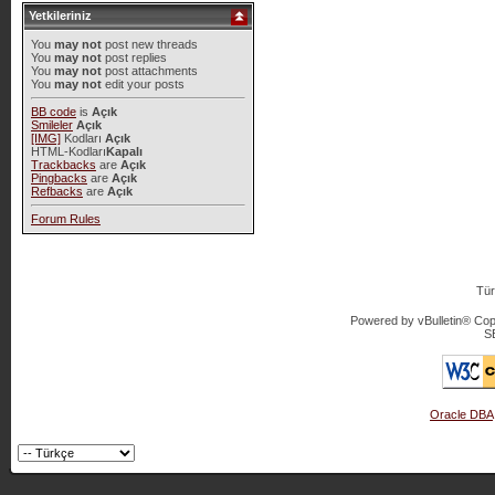
Yetkileriniz
You
may not
post new threads
You
may not
post replies
You
may not
post attachments
You
may not
edit your posts
BB code
is
Açık
Smileler
Açık
[IMG]
Kodları
Açık
HTML-Kodları
Kapalı
Trackbacks
are
Açık
Pingbacks
are
Açık
Refbacks
are
Açık
Forum Rules
Tür
Powered by vBulletin® Copy
S
Oracle DBA