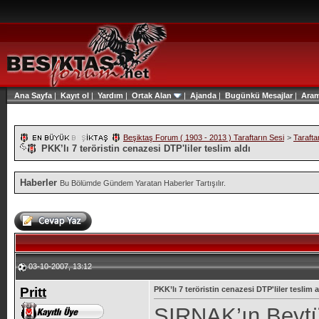
Ana Sayfa
|
Kayıt ol
|
Yardım
|
Ortak Alan
|
Ajanda
|
Bugünkü Mesajlar
|
Ara
Beşiktaş Forum ( 1903 - 2013 ) Taraftarın Sesi
>
Tarafta
PKK’lı 7 teröristin cenazesi DTP'liler teslim aldı
Haberler
Bu Bölümde Gündem Yaratan Haberler Tartışılır.
03-10-2007, 13:12
Pritt
PKK’lı 7 teröristin cenazesi DTP'liler teslim a
ŞIRNAK’ın Beytü