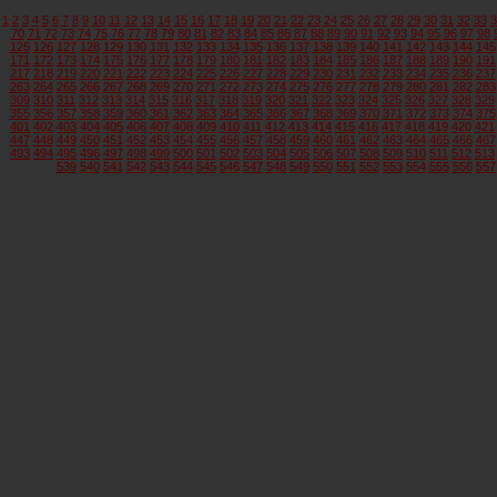
1
2
3
4
5
6
7
8
9
10
11
12
13
14
15
16
17
18
19
20
21
22
23
24
25
26
27
28
29
30
31
32
33
3
70
71
72
73
74
75
76
77
78
79
80
81
82
83
84
85
86
87
88
89
90
91
92
93
94
95
96
97
98
125
126
127
128
129
130
131
132
133
134
135
136
137
138
139
140
141
142
143
144
145
171
172
173
174
175
176
177
178
179
180
181
182
183
184
185
186
187
188
189
190
191
217
218
219
220
221
222
223
224
225
226
227
228
229
230
231
232
233
234
235
236
237
263
264
265
266
267
268
269
270
271
272
273
274
275
276
277
278
279
280
281
282
283
309
310
311
312
313
314
315
316
317
318
319
320
321
322
323
324
325
326
327
328
329
355
356
357
358
359
360
361
362
363
364
365
366
367
368
369
370
371
372
373
374
375
401
402
403
404
405
406
407
408
409
410
411
412
413
414
415
416
417
418
419
420
421
447
448
449
450
451
452
453
454
455
456
457
458
459
460
461
462
463
464
465
466
467
493
494
495
496
497
498
499
500
501
502
503
504
505
506
507
508
509
510
511
512
513
539
540
541
542
543
544
545
546
547
548
549
550
551
552
553
554
555
556
557