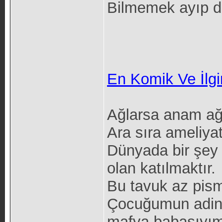
Bilmemek ayıp değ
En Komik Ve İlgi
Ağlarsa anam ağl
Ara sıra ameliyat 
Dünyada bir şe
olan katılmaktır.
Bu tavuk az pismi
Çocuğumun adin
mafya babasıyım