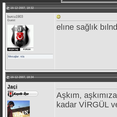
16-12-2007, 18:32
burcu1903
Guest
elıne sağlık bıln
Mesajlar: n/a
16-12-2007, 18:34
Jaçi
Aşkım, aşkımıza
kadar VİRGÜL v