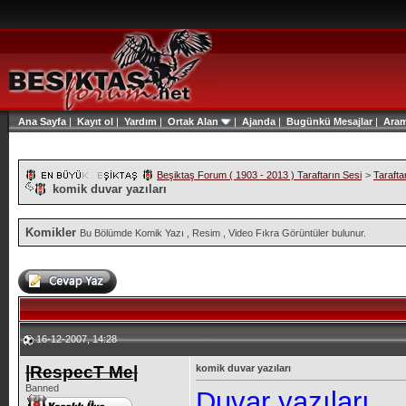
Ana Sayfa
|
Kayıt ol
|
Yardım
|
Ortak Alan
|
Ajanda
|
Bugünkü Mesajlar
|
Ara
Beşiktaş Forum ( 1903 - 2013 ) Taraftarın Sesi
>
Tarafta
komik duvar yazıları
Komikler
Bu Bölümde Komik Yazı , Resim , Video Fıkra Görüntüler bulunur.
16-12-2007, 14:28
|RespecT Me|
komik duvar yazıları
Banned
Duvar yazıları...