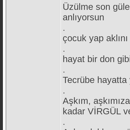
Üzülme son güle
anlıyorsun
.
çocuk yap aklını
.
hayat bir don gib
.
Tecrübe hayatta y
.
Aşkım, aşkımıza
kadar VİRGÜL v
.