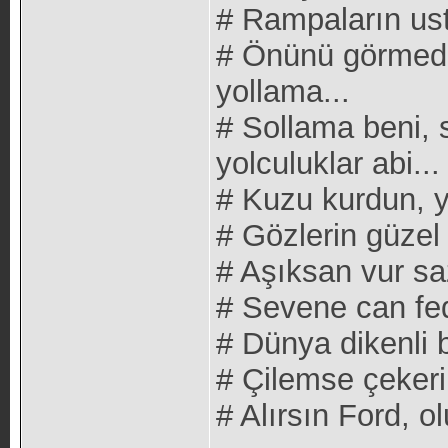
# Rampaların ust
# Önünü görmede
yollama...
# Sollama beni, s
yolculuklar abi...
# Kuzu kurdun, y
# Gözlerin güzel
# Aşıksan vur sa
# Sevene can fe
# Dünya dikenli 
# Çilemse çekeri
# Alırsın Ford, o