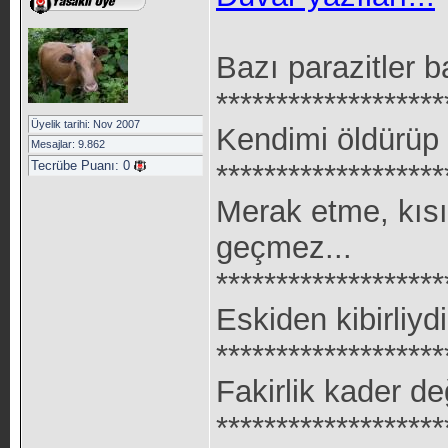
Bazı parazitler 
*******************
Üyelik tarihi: Nov 2007
Kendimi öldürüp 
Mesajlar: 9.862
Tecrübe Puanı:
0
*******************
Merak etme, kısır
geçmez...
*******************
Eskiden kibirliyd
*******************
Fakirlik kader değ
*******************