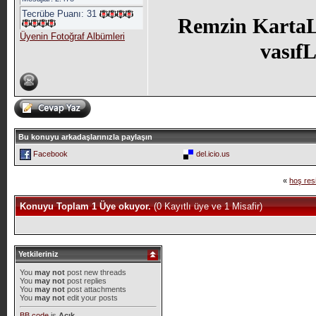
Tecrübe Puanı:
31
Remzin KartaLL
Üyenin Fotoğraf Albümleri
vasıfL
Bu konuyu arkadaşlarınızla paylaşın
Facebook
del.icio.us
«
hoş res
Konuyu Toplam 1 Üye okuyor.
(0 Kayıtlı üye ve 1 Misafir)
Yetkileriniz
You
may not
post new threads
You
may not
post replies
You
may not
post attachments
You
may not
edit your posts
BB code
is
Açık