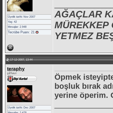
_____________
AĞAÇLAR K
Üyelik tarihi: Nov 2007
MÜREKKEP O
Yaş: 42
Mesajlar: 2.948
Tecrübe Puanı:
21
YETMEZ BEŞ
17-12-2007, 13:44
teraphy
şǻЋяυт
Öpmek isteyipte
boşluk bırak adı
yerine öperim.
_____________
Üyelik tarihi: Dec 2007
Mesajlar: 2.478