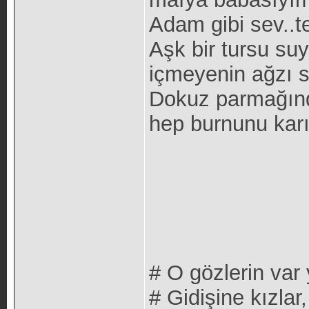
Adam gibi sev..t
Aşk bir tursu suy
içmeyenin ağzı s
Dokuz parmağınd
hep burnunu karış
# O gözlerin var
# Gidişine kızlar