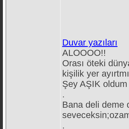
Duvar yazıları
ALOOOO!!
Orası öteki düny
kişilik yer ayırt
Şey AŞIK oldum
.
Bana deli deme d
seveceksin;ozam
.