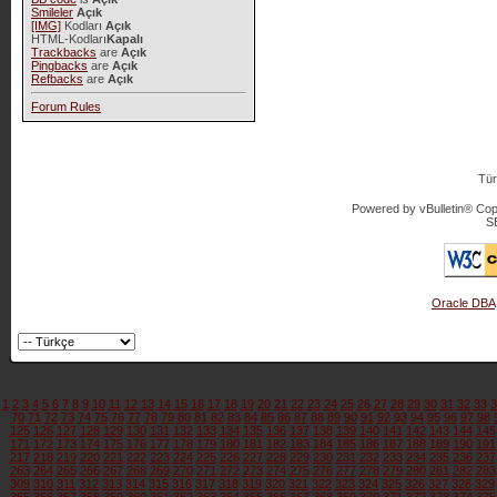
Smileler
Açık
[IMG]
Kodları
Açık
HTML-Kodları
Kapalı
Trackbacks
are
Açık
Pingbacks
are
Açık
Refbacks
are
Açık
Forum Rules
Tür
Powered by vBulletin® Copy
S
Oracle DBA
1
2
3
4
5
6
7
8
9
10
11
12
13
14
15
16
17
18
19
20
21
22
23
24
25
26
27
28
29
30
31
32
33
3
70
71
72
73
74
75
76
77
78
79
80
81
82
83
84
85
86
87
88
89
90
91
92
93
94
95
96
97
98
125
126
127
128
129
130
131
132
133
134
135
136
137
138
139
140
141
142
143
144
145
171
172
173
174
175
176
177
178
179
180
181
182
183
184
185
186
187
188
189
190
191
217
218
219
220
221
222
223
224
225
226
227
228
229
230
231
232
233
234
235
236
237
263
264
265
266
267
268
269
270
271
272
273
274
275
276
277
278
279
280
281
282
283
309
310
311
312
313
314
315
316
317
318
319
320
321
322
323
324
325
326
327
328
329
355
356
357
358
359
360
361
362
363
364
365
366
367
368
369
370
371
372
373
374
375