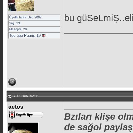
bu güSeLmiŞ..el
Üyelik tarihi: Dec 2007
Yaş: 33
_____________
Mesajlar: 28
Tecrübe Puanı:
19
17-12-2007, 02:08
aetos
Bzıları klişe ol
de sağol paylaş