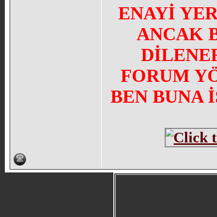
ENAYİ YE
ANCAK 
DİLENE
FORUM YÖN
BEN BUNA 