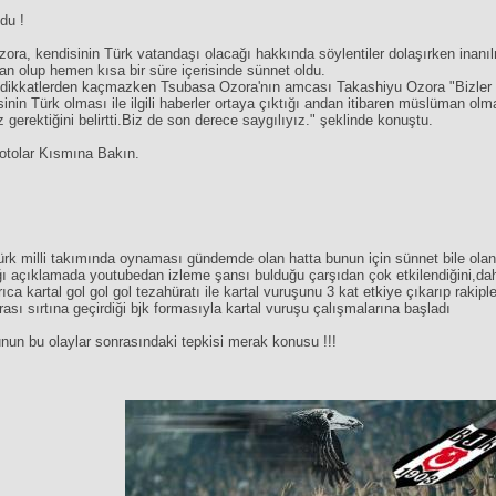
du !
ra, kendisinin Türk vatandaşı olacağı hakkında söylentiler dolaşırken inanılm
 olup hemen kısa bir süre içerisinde sünnet oldu.
 dikkatlerden kaçmazken Tsubasa Ozora'nın amcası Takashiyu Ozora "Bizler 
sinin Türk olması ile ilgili haberler ortaya çıktığı andan itibaren müslüman 
gerektiğini belirtti.Biz de son derece saygılıyız." şeklinde konuştu.
Fotolar Kısmına Bakın.
Türk milli takımında oynaması gündemde olan hatta bunun için sünnet bile ola
ğı açıklamada youtubedan izleme şansı bulduğu çarşıdan çok etkilendiğini,daha 
yrıca kartal gol gol gol tezahüratı ile kartal vuruşunu 3 kat etkiye çıkarıp rakip
rası sırtına geçirdiği bjk formasıyla kartal vuruşu çalışmalarına başladı
nun bu olaylar sonrasındaki tepkisi merak konusu !!!