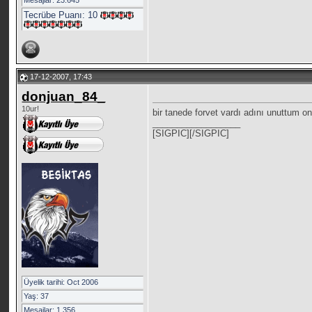
Mesajlar: 23.645
Tecrübe Puanı:
10
17-12-2007, 17:43
donjuan_84_
10ur!
bir tanede forvet vardı adını unuttum 
__________________
[SIGPIC][/SIGPIC]
Üyelik tarihi: Oct 2006
Yaş: 37
Mesajlar: 1.356