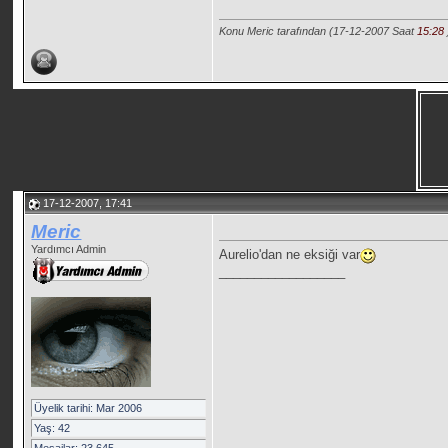
Konu Meric tarafından (17-12-2007 Saat
15:28
17-12-2007, 17:41
Meric
Yardımcı Admin
Aurelio'dan ne eksiği var
__________________
Üyelik tarihi: Mar 2006
Yaş: 42