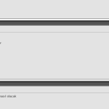
r
nasıl olacak