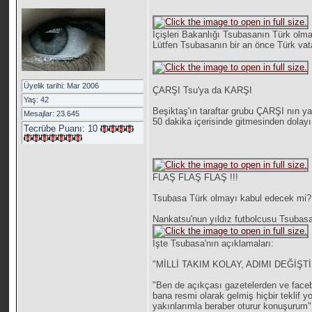
İçişleri Bakanlığı Tsubasanın Türk olma
Lütfen Tsubasanın bir an önce Türk va
Üyelik tarihi: Mar 2006
ÇARŞI Tsu'ya da KARŞI
Yaş: 42
Beşiktaş'ın taraftar grubu ÇARŞI nın ya
Mesajlar: 23.645
50 dakika içerisinde gitmesinden dolay
Tecrübe Puanı:
10
FLAŞ FLAŞ FLAŞ !!!
Tsubasa Türk olmayı kabul edecek mi?İ
Nankatsu'nun yıldız futbolcusu Tsubas
İşte Tsubasa'nın açıklamaları:
"MİLLİ TAKIM KOLAY, ADIMI DEĞİŞT
"Ben de açıkçası gazetelerden ve face
bana resmi olarak gelmiş hiçbir teklif yok
yakınlarımla beraber oturur konuşurum"