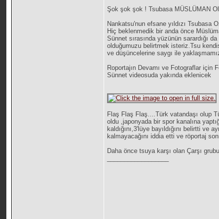
Şok şok şok ! Tsubasa MÜSLÜMAN Ol
Nankatsu'nun efsane yıldızı Tsubasa Ozo
Hiç beklenmedik bir anda önce Müslüman
Sünnet sırasında yüzünün sarardığı da
olduğumuzu belirtmek isteriz.Tsu kendi
ve düşüncelerine saygı ile yaklaşmamız 
Roportajın Devamı ve Fotograflar için 
Sünnet videosuda yakında eklenicek
Flaş Flaş Flaş....Türk vatandaşı olup 
oldu ,japonyada bir spor kanalına yaptı
kaldığını,3'lüye bayıldığını belirtti ve a
kalmayacağını iddia etti ve röportaj son
Daha önce tsuya karşı olan Çarşı grubu
__________________