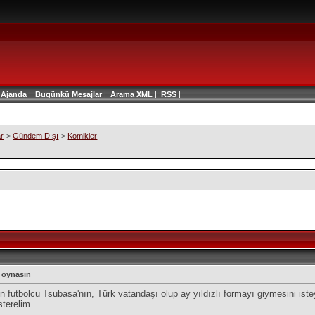
|
Ajanda
|
Bugünkü Mesajlar
|
Arama
XML
|
RSS
|
ar
>
Gündem Dışı
>
Komikler
a oynasın
n futbolcu Tsubasa'nın, Türk vatandaşı olup ay yıldızlı formayı giymesini is
sterelim.