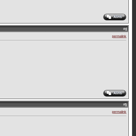
#
4
permalink
#
5
permalink