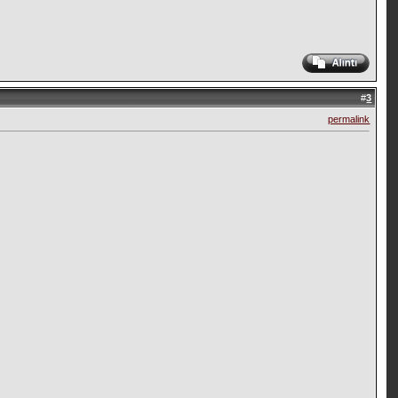
#
3
permalink