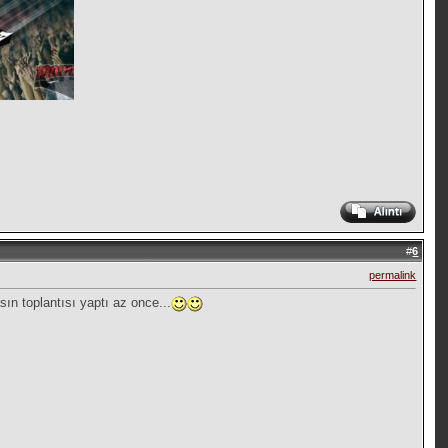
#
6
permalink
ın toplantısı yaptı az once...