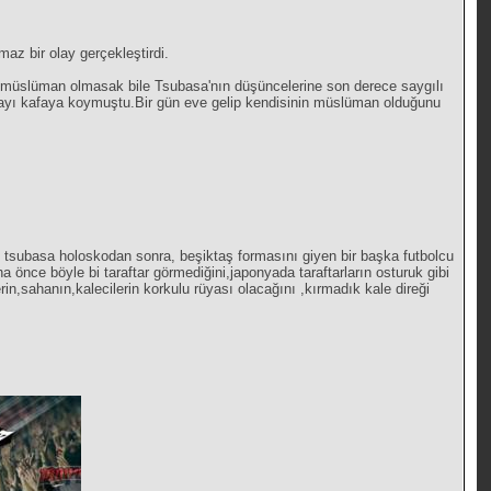
az bir olay gerçekleştirdi.
müslüman olmasak bile Tsubasa'nın düşüncelerine son derece saygılı
olmayı kafaya koymuştu.Bir gün eve gelip kendisinin müslüman olduğunu
n tsubasa holoskodan sonra, beşiktaş formasını giyen bir başka futbolcu
önce böyle bi taraftar görmediğini,japonyada taraftarların osturuk gibi
lerin,sahanın,kalecil​erin korkulu rüyası olacağını ,kırmadık kale direği