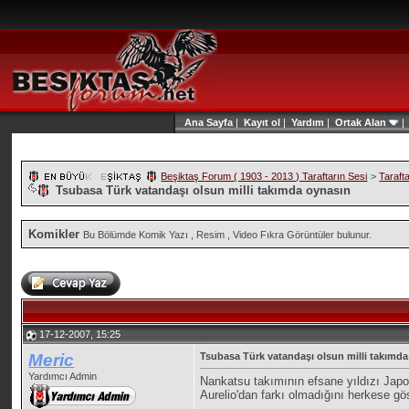
Ana Sayfa
|
Kayıt ol
|
Yardım
|
Ortak Alan
Beşiktaş Forum ( 1903 - 2013 ) Taraftarın Sesi
>
Taraft
Tsubasa Türk vatandaşı olsun milli takımda oynasın
Komikler
Bu Bölümde Komik Yazı , Resim , Video Fıkra Görüntüler bulunur.
17-12-2007, 15:25
Meric
Tsubasa Türk vatandaşı olsun milli takımd
Yardımcı Admin
Nankatsu takımının efsane yıldızı Japo
Aurelio'dan farkı olmadığını herkese gö