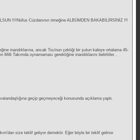
ürk OLSUN !!!!Nüfus Cüzdanının örneğine ALBÜMDEN BAKABİLİRSİNİZ !!!
ğine inandıklarına, ancak Tsu'nun çektiği bir şutun kaleye ortalama 45-
illi Takımda oynamaması gerektiğine inandıklarını belirttiler...
rk vatandaşlığına geçip geçmeyeceği konusunda açıklama yaptı.
kım'dan size teklif geliyor demektir. Eğer böyle bir teklif gelirse