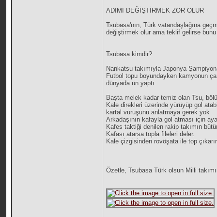
ADIMI DEĞİŞTİRMEK ZOR OLUR
Tsubasa'nın, Türk vatandaşlağına geçme
değiştirmek olur ama teklif gelirse bun
Tsubasa kimdir?
Nankatsu takımıyla Japonya Şampiyonası
Futbol topu boyundayken kamyonun çarp
dünyada ün yaptı.
Başta melek kadar temiz olan Tsu, bölü
Kale direkleri üzerinde yürüyüp gol atabil
kartal vuruşunu anlatmaya gerek yok
Arkadaşının kafayla gol atması için aya
Kafes taktiği denilen rakip takımın bütün
Kafası atarsa topla fileleri deler.
Kale çizgisinden rovöşata ile top çıkarır
Özetle, Tsubasa Türk olsun Milli takım