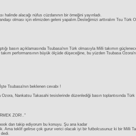
sı halinde alacağı nüfus cüzdanının bir örneğini yayınladı.
tandaşı olması için elimizden geleni yapalım.Desteğimizi arttıralım Tsu T
ptığı basın açıklamasında Tsubasa'nın Türk olmasıyla Milli takımın güçlenece
ı takım performansının büyük ölçüde düşeceğine, bu yüzden Tsubasa Ozora'nın M
şte Tsubasa'nın beklenen cevabı !
a Ozora, Nankatsu Takasahi tesislerinde düzenlediği basın toplantısında Tü
İRMEK ZOR!.."
book dan takip ediyorum bu konuyu. Şu ana kadar
. Ama teklif gelirse çok gurur verici olacak iyi bir futbolcusunuz ki bir Milli Ta
 dedi.