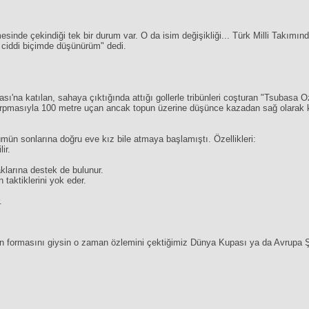
sinde çekindiği tek bir durum var. O da isim değişikliği... Türk Milli Takım
u ciddi biçimde düşünürüm" dedi.
'na katılan, sahaya çıktığında attığı gollerle tribünleri coşturan "Tsubasa O
masıyla 100 metre uçan ancak topun üzerine düşünce kazadan sağ olarak ku
mün sonlarına doğru eve kız bile atmaya başlamıştı. Özellikleri:
ir.
klarına destek de bulunur.
 taktiklerini yok eder.
.
ın formasını giysin o zaman özlemini çektiğimiz Dünya Kupası ya da Avrupa Ş