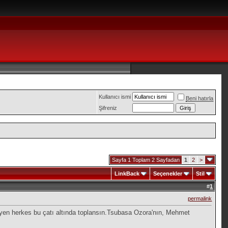
Kullanıcı ismi
Beni hatırla
Şifreniz
Sayfa 1 Toplam 2 Sayfadan
1
2
>
LinkBack
Seçenekler
Stil
#
1
permalink
teyen herkes bu çatı altında toplansın.Tsubasa Ozora'nın, Mehmet