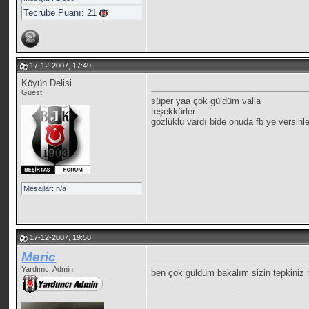
Tecrübe Puanı:
21
17-12-2007, 17:49
Köyün Delisi
Guest
süper yaa çok güldüm valla
teşekkürler
gözlüklü vardı bide onuda fb ye versinle
Mesajlar: n/a
17-12-2007, 19:58
Meric
Yardımcı Admin
ben çok güldüm bakalım sizin tepkiniz 
__________________