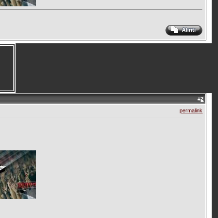
#
2
permalink