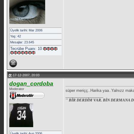
Üyelik tarihi: Mar 2006
Yaş: 42
Mesajlar: 23.645
Tecrübe Puanı:
10
17-12-2007, 20:03
dogan_cordoba
Moderator
süper meriçç..Harika yaa..Yalnızz makab
__________________
'' BİR DERDİM VAR. BİN DERMANA D
Üyelik tarihi: Aug 2006